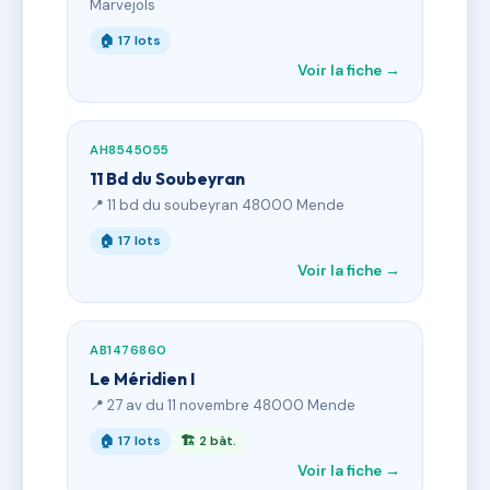
Marvejols
🏠 17 lots
Voir la fiche →
AH8545055
11 Bd du Soubeyran
📍 11 bd du soubeyran 48000 Mende
🏠 17 lots
Voir la fiche →
AB1476860
Le Méridien I
📍 27 av du 11 novembre 48000 Mende
🏠 17 lots
🏗 2 bât.
Voir la fiche →