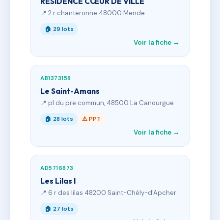
RÉSIDENCE CŒUR DE VILLE
📍 2 r chanteronne 48000 Mende
🏠 29 lots
Voir la fiche →
AB1373158
Le Saint-Amans
📍 pl du pre commun, 48500 La Canourgue
🏠 28 lots
⚠ PPT
Voir la fiche →
AD5716873
Les Lilas I
📍 6 r des lilas 48200 Saint-Chély-d'Apcher
🏠 27 lots