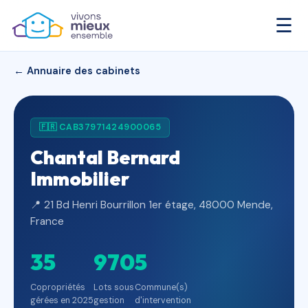
☰
← Annuaire des cabinets
🇫🇷 CAB37971424900065
Chantal Bernard
Immobilier
📍 21 Bd Henri Bourrillon 1er étage, 48000 Mende,
France
35
970
5
Copropriétés
Lots sous
Commune(s)
gérées en 2025
gestion
d'intervention