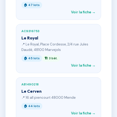
🏠 47 lots
Voir la fiche →
AC9316753
Le Royal
📍 Le Royal, Place Cordesse, 2/4 rue Jules
Daudé, 48100 Marvejols
🏠 45 lots
🏗 3 bât.
Voir la fiche →
AB1490218
Le Cerven
📍 16 all piencourt 48000 Mende
🏠 44 lots
Voir la fiche →