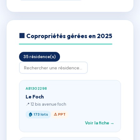
🏢 Copropriétés gérées en 2025
35 résidence(s)
AB1302298
Le Foch
📍 12 bis avenue foch
🏠 173 lots
⚠ PPT
Voir la fiche →