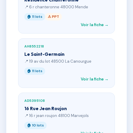
📍 6 r chanteronne 48000 Mende
🏠 11 lots
⚠ PPT
Voir la fiche →
AH8552218
Le Saint-Germain
📍 19 av du lot 48500 La Canourgue
🏠 11 lots
Voir la fiche →
AD5395108
16 Rue Jean Roujon
📍 16 r jean roujon 48100 Marvejols
🏠 10 lots