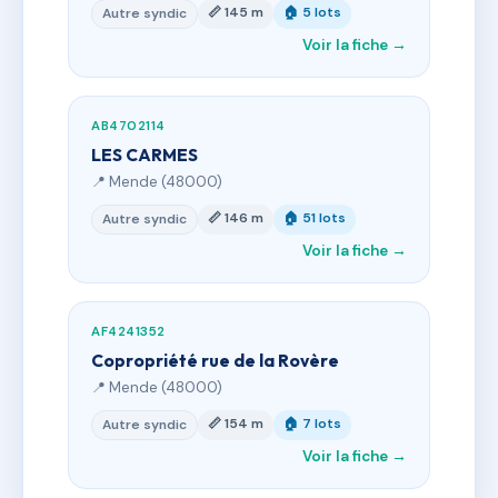
📏 145 m
🏠 5 lots
Autre syndic
Voir la fiche →
AB4702114
LES CARMES
📍 Mende (48000)
📏 146 m
🏠 51 lots
Autre syndic
Voir la fiche →
AF4241352
Copropriété rue de la Rovère
📍 Mende (48000)
📏 154 m
🏠 7 lots
Autre syndic
Voir la fiche →