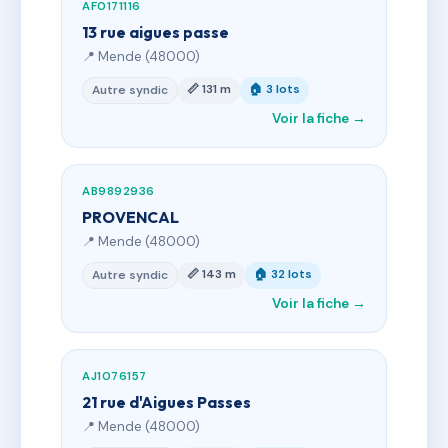
AF0171116
13 rue aigues passe
📍 Mende (48000)
📏 131 m
🏠 3 lots
Autre syndic
Voir la fiche →
AB9892936
PROVENCAL
📍 Mende (48000)
📏 143 m
🏠 32 lots
Autre syndic
Voir la fiche →
AJ1076157
21 rue d'Aigues Passes
📍 Mende (48000)