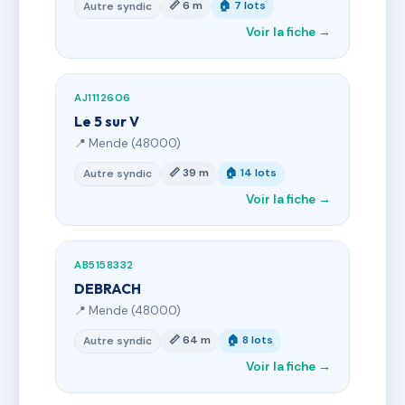
📏 6 m
🏠 7 lots
Autre syndic
Voir la fiche →
AJ1112606
Le 5 sur V
📍 Mende (48000)
📏 39 m
🏠 14 lots
Autre syndic
Voir la fiche →
AB5158332
DEBRACH
📍 Mende (48000)
📏 64 m
🏠 8 lots
Autre syndic
Voir la fiche →