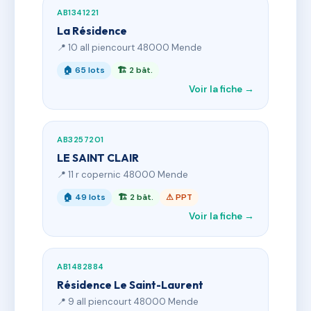
AB1341221
La Résidence
📍 10 all piencourt 48000 Mende
🏠 65 lots
🏗 2 bât.
Voir la fiche →
AB3257201
LE SAINT CLAIR
📍 11 r copernic 48000 Mende
🏠 49 lots
🏗 2 bât.
⚠ PPT
Voir la fiche →
AB1482884
Résidence Le Saint-Laurent
📍 9 all piencourt 48000 Mende