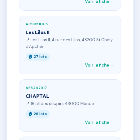
Voir la fiche →
AC9351065
Les Lilas II
📍 Les Lilas II, 4 rue des Lilas, 48200 St Chely
d'Apcher
🏠 27 lots
Voir la fiche →
AB5447917
CHAPTAL
📍 1B all des soupirs 48000 Mende
🏠 26 lots
Voir la fiche →