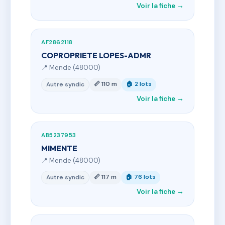
Voir la fiche →
AF2862118
COPROPRIETE LOPES-ADMR
📍 Mende (48000)
📏 110 m
🏠 2 lots
Autre syndic
Voir la fiche →
AB5237953
MIMENTE
📍 Mende (48000)
📏 117 m
🏠 76 lots
Autre syndic
Voir la fiche →