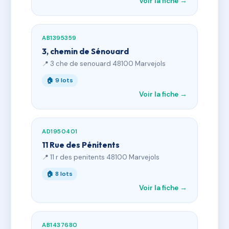
Voir la fiche →
AB1395359
3, chemin de Sénouard
📍 3 che de senouard 48100 Marvejols
🏠 9 lots
Voir la fiche →
AD1950401
11 Rue des Pénitents
📍 11 r des penitents 48100 Marvejols
🏠 8 lots
Voir la fiche →
AB1437680