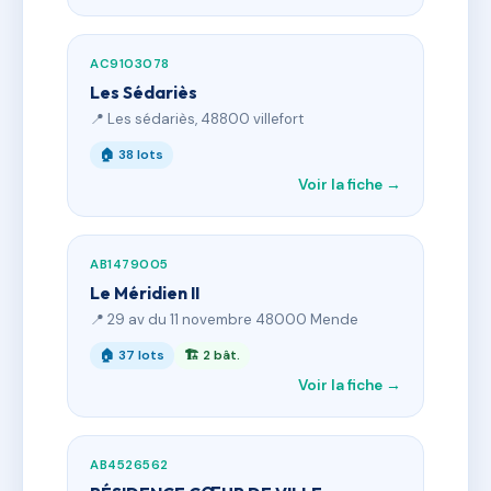
AC9103078
Les Sédariès
📍 Les sédariès, 48800 villefort
🏠 38 lots
Voir la fiche →
AB1479005
Le Méridien II
📍 29 av du 11 novembre 48000 Mende
🏠 37 lots
🏗 2 bât.
Voir la fiche →
AB4526562