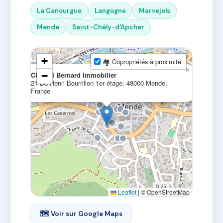
La Canourgue
Langogne
Marvejols
Mende
Saint-Chély-d'Apcher
+
🏘 Copropriétés à proximité
×
−
Chantal Bernard Immobilier
21 Bd Henri Bourrillon 1er étage, 48000 Mende,
France
Leaflet
|
© OpenStreetMap
🗺 Voir sur Google Maps