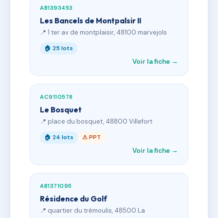
AB1393453
Les Bancels de Montpalsir II
📍 1 ter av de montplaisir, 48100 marvejols
🏠 25 lots
Voir la fiche →
AC9110578
Le Bosquet
📍 place du bosquet, 48800 Villefort
🏠 24 lots
⚠ PPT
Voir la fiche →
AB1371095
Résidence du Golf
📍 quartier du trémoulis, 48500 La