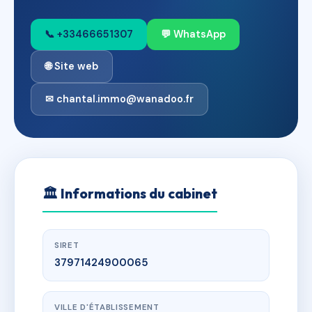
📞 +33466651307
💬 WhatsApp
🌐 Site web
✉ chantal.immo@wanadoo.fr
🏛
Informations du cabinet
SIRET
37971424900065
VILLE D'ÉTABLISSEMENT