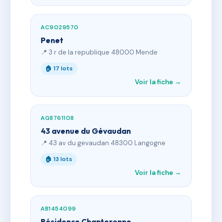
AC9029570
Penet
📍 3 r de la republique 48000 Mende
🏠 17 lots
Voir la fiche →
AG8761108
43 avenue du Gévaudan
📍 43 av du gevaudan 48300 Langogne
🏠 13 lots
Voir la fiche →
AB1454099
Résidence Chanteronne