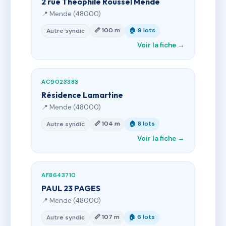
2 rue Théophile Roussel Mende
📍 Mende (48000)
📏 100 m
🏠 9 lots
Autre syndic
Voir la fiche →
AC9023383
Résidence Lamartine
📍 Mende (48000)
📏 104 m
🏠 8 lots
Autre syndic
Voir la fiche →
AF8643710
PAUL 23 PAGES
📍 Mende (48000)
📏 107 m
🏠 6 lots
Autre syndic