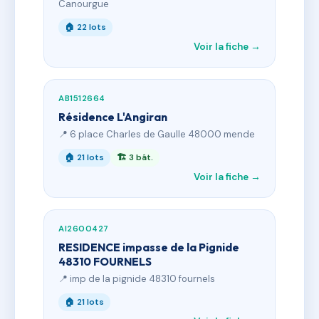
Canourgue
🏠 22 lots
Voir la fiche →
AB1512664
Résidence L'Angiran
📍 6 place Charles de Gaulle 48000 mende
🏠 21 lots
🏗 3 bât.
Voir la fiche →
AI2600427
RESIDENCE impasse de la Pignide
48310 FOURNELS
📍 imp de la pignide 48310 fournels
🏠 21 lots