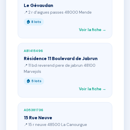
Le Gévaudan
📍 2 r d'aigues passes 48000 Mende
🏠 8 lots
Voir la fiche →
AB1415496
Résidence 11 Boulevard de Jabrun
📍 11 bd reverend pere de jabrun 48100
Marvejols
🏠 5 lots
Voir la fiche →
AD5381736
15 Rue Neuve
📍 15 r neuve 48500 La Canourgue