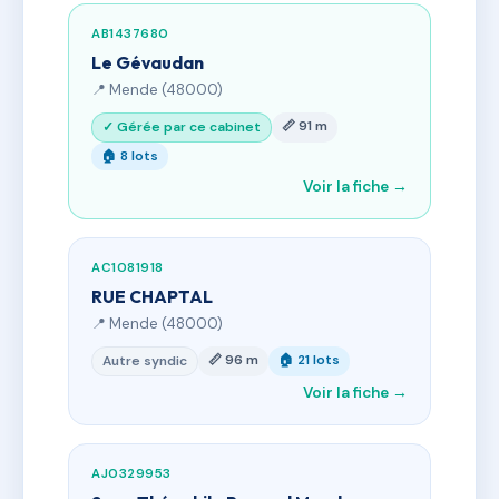
AB1437680
Le Gévaudan
📍 Mende (48000)
📏 91 m
✓ Gérée par ce cabinet
🏠 8 lots
Voir la fiche →
AC1081918
RUE CHAPTAL
📍 Mende (48000)
📏 96 m
🏠 21 lots
Autre syndic
Voir la fiche →
AJ0329953