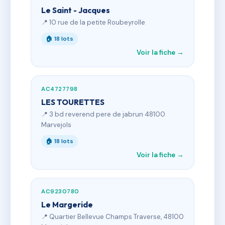
Le Saint - Jacques
📍 10 rue de la petite Roubeyrolle
🏠 18 lots
Voir la fiche →
AC4727798
LES TOURETTES
📍 3 bd reverend pere de jabrun 48100
Marvejols
🏠 18 lots
Voir la fiche →
AC9230780
Le Margeride
📍 Quartier Bellevue Champs Traverse, 48100