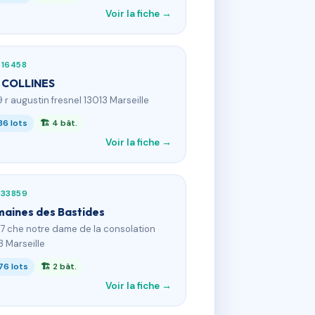
Voir la fiche →
516458
 COLLINES
9 r augustin fresnel 13013 Marseille
86 lots
🏗 4 bât.
Voir la fiche →
533859
aines des Bastides
47 che notre dame de la consolation
3 Marseille
76 lots
🏗 2 bât.
Voir la fiche →