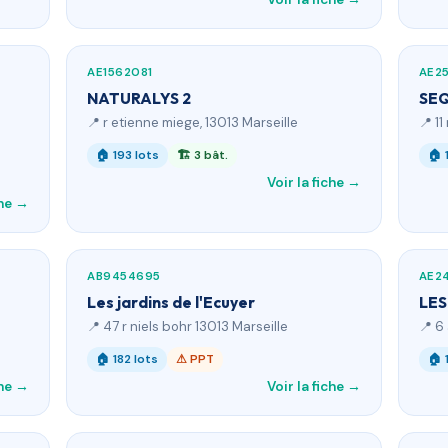
AE1562081
AE2
NATURALYS 2
SE
📍 r etienne miege, 13013 Marseille
📍 1
🏠 193 lots
🏗 3 bât.
🏠 
Voir la fiche →
che →
AB9454695
AE2
Les jardins de l'Ecuyer
LES
📍 47 r niels bohr 13013 Marseille
📍 6
🏠 182 lots
⚠ PPT
🏠 
che →
Voir la fiche →