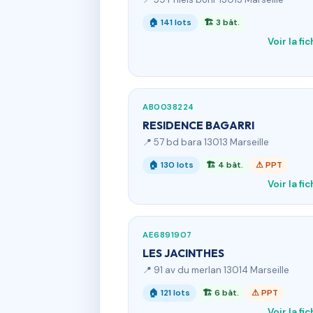
🏠 141 lots
🏗 3 bât.
Voir la fi
AB0038224
RESIDENCE BAGARRI
📍 57 bd bara 13013 Marseille
🏠 130 lots
🏗 4 bât.
⚠ PPT
Voir la fi
AE6891907
LES JACINTHES
📍 91 av du merlan 13014 Marseille
🏠 121 lots
🏗 6 bât.
⚠ PPT
Voir la fi