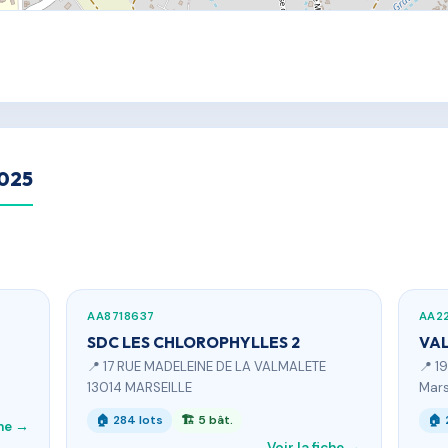
2025
AA8718637
AA22
SDC LES CHLOROPHYLLES 2
VAL
📍 17 RUE MADELEINE DE LA VALMALETE
📍 1
13014 MARSEILLE
Mars
🏠 284 lots
🏗 5 bât.
🏠 
che →
Voir la fiche →