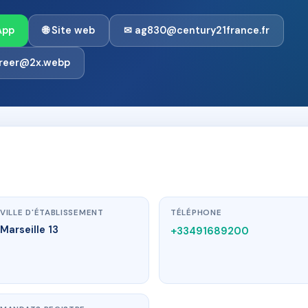
App
🌐 Site web
✉ ag830@century21france.fr
areer@2x.webp
VILLE D'ÉTABLISSEMENT
TÉLÉPHONE
Marseille 13
+33491689200