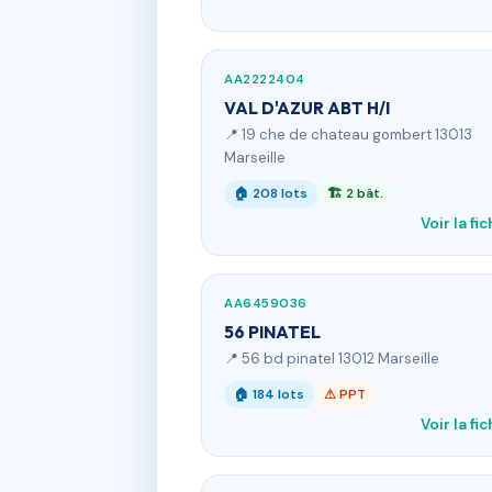
AA2222404
VAL D'AZUR ABT H/I
📍 19 che de chateau gombert 13013
Marseille
🏠 208 lots
🏗 2 bât.
Voir la fi
AA6459036
56 PINATEL
📍 56 bd pinatel 13012 Marseille
🏠 184 lots
⚠ PPT
Voir la fi