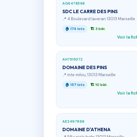
AG6478598
SDC LE CARRE DES PINS
📍 4 Boulevard laveran 13013 Marseille
🏠 174 lots
🏗 3 bât.
Voir la fi
AH7515372
DOMAINE DES PINS
📍 mte milou, 13013 Marseille
🏠 157 lots
🏗 10 bât.
Voir la fi
AE2497899
DOMAINE D'ATHENA
📍 59 r niels bohr 13013 Marseille