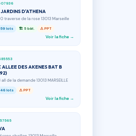
507936
 JARDINS D'ATHENA
00 traverse de la rose 13013 Marseille
159 lots
🏗 5 bât.
⚠ PPT
Voir la fiche →
485553
 ALLEE DES AKENES BAT B
92)
8 all de la demande 13013 MARSEILLE
146 lots
⚠ PPT
Voir la fiche →
357565
VA
d rene chaillan, 13013 Marseille