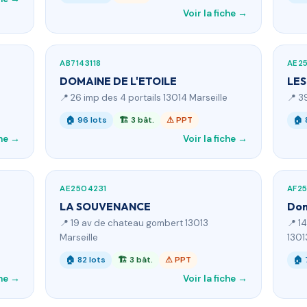
Voir la fiche →
AB7143118
AE2
DOMAINE DE L'ETOILE
LES
📍 26 imp des 4 portails 13014 Marseille
📍 3
🏠 96 lots
🏗 3 bât.
⚠ PPT
🏠 
che →
Voir la fiche →
AE2504231
AF2
LA SOUVENANCE
Dom
📍 19 av de chateau gombert 13013
📍 1
Marseille
1301
🏠 82 lots
🏗 3 bât.
⚠ PPT
🏠 
che →
Voir la fiche →