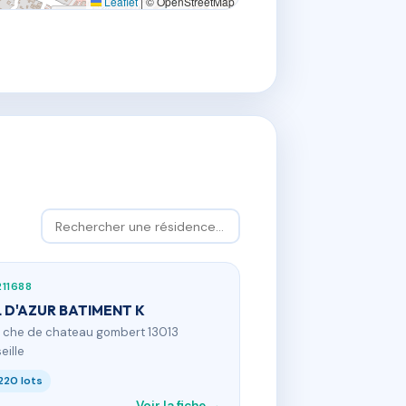
Leaflet
|
© OpenStreetMap
11688
 D'AZUR BATIMENT K
9 che de chateau gombert 13013
eille
220 lots
Voir la fiche →