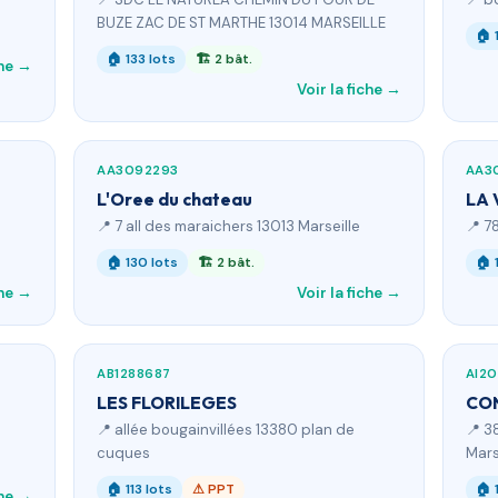
BUZE ZAC DE ST MARTHE 13014 MARSEILLE
🏠 
🏠 133 lots
🏗 2 bât.
che →
Voir la fiche →
AA3092293
AA3
L'Oree du chateau
LA
📍 7 all des maraichers 13013 Marseille
📍 7
🏠 130 lots
🏗 2 bât.
🏠 
che →
Voir la fiche →
AB1288687
AI2
LES FLORILEGES
CON
📍 allée bougainvillées 13380 plan de
📍 3
cuques
Mars
🏠 113 lots
⚠ PPT
🏠 
che →