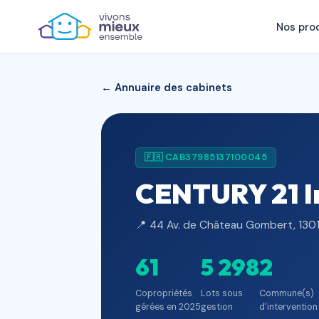
Nos pro
← Annuaire des cabinets
🇫🇷 CAB37985137100045
CENTURY 21 Im
📍 44 Av. de Château Gombert, 13013
61
5 298
2
Copropriétés
Lots sous
Commune(s)
gérées en 2025
gestion
d'intervention