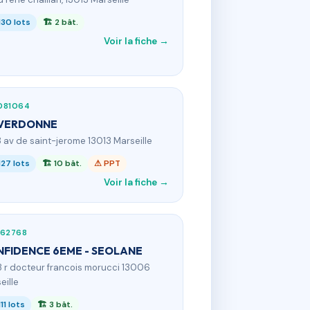
130 lots
🏗 2 bât.
Voir la fiche →
081064
 VERDONNE
8 av de saint-jerome 13013 Marseille
127 lots
🏗 10 bât.
⚠ PPT
Voir la fiche →
062768
FIDENCE 6EME - SEOLANE
8 r docteur francois morucci 13006
eille
111 lots
🏗 3 bât.