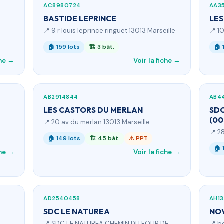
AC8980724
AA3
BASTIDE LEPRINCE
LES
📍 9 r louis leprince ringuet 13013 Marseille
📍 1
🏠 159 lots
🏗 3 bât.
🏠 
che →
Voir la fiche →
AB2914844
AB4
LES CASTORS DU MERLAN
SDC
(00
📍 20 av du merlan 13013 Marseille
📍 2
🏠 149 lots
🏗 45 bât.
⚠ PPT
🏠 
che →
Voir la fiche →
AD2540458
AH1
SDC LE NATUREA
NO
📍 SDC LE NATUREA CHEMIN DU FOUR DE
📍 b