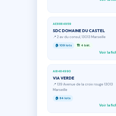
AE8884959
SDC DOMAINE DU CASTEL
📍 2 av du consul, 13013 Marseille
🏠 109 lots
🏗 4 bât.
Voir la fi
AI8484990
VIA VERDE
📍 139 Avenue de la croix rouge 13013
Marseille
🏠 84 lots
Voir la fi