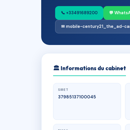
📞 +33491689200
💬 Whats
✉ mobile-century21_the_ad-c
🏛
Informations du cabinet
SIRET
37985137100045