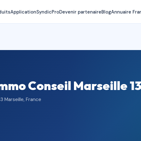
duits
Application
SyndicPro
Devenir partenaire
Blog
Annuaire Fra
mo Conseil Marseille 1
 Marseille, France