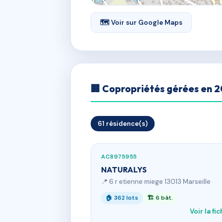
🗺 Voir sur Google Maps
🏢 Copropriétés gérées en 
61 résidence(s)
AC8975955
NATURALYS
📍 6 r etienne miege 13013 Marseille
🏠 362 lots
🏗 6 bât.
Voir la fi