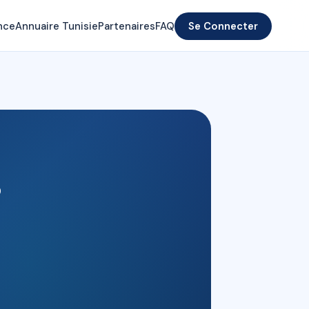
nce
Annuaire Tunisie
Partenaires
FAQ
Se Connecter
3