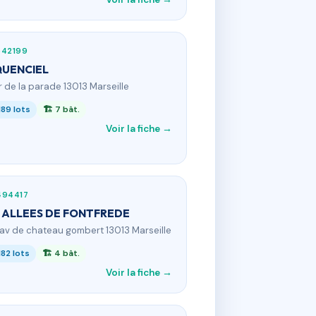
542199
QUENCIEL
1 r de la parade 13013 Marseille
189 lots
🏗 7 bât.
Voir la fiche →
494417
 ALLEES DE FONTFREDE
 av de chateau gombert 13013 Marseille
182 lots
🏗 4 bât.
Voir la fiche →