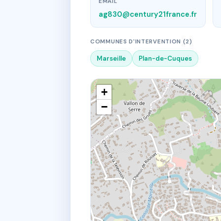
EMAIL
ag830@century21france.fr
COMMUNES D'INTERVENTION (2)
Marseille
Plan-de-Cuques
+
−