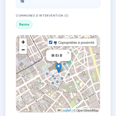
16
COMMUNES D'INTERVENTION (1)
Reims
+
🏘 Copropriétés à proximité
−
×
M Et B
Leaflet
|
© OpenStreetMap