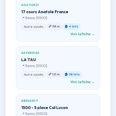
AG4710521
17 cours Anatole France
📍 Reims (51100)
📏 118 m
🏠 4 lots
Autre syndic
Voir la fiche →
AE4683140
LA TAU
📍 Reims (51100)
📏 121 m
🏠 36 lots
Autre syndic
Voir la fiche →
AB9549171
1500 - 5 place Cal Lucon
📍 Reims (51100)