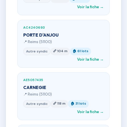
Voir la fiche →
AC4240693
PORTE D'ANJOU
📍 Reims (51100)
📏 104 m
🏠 61 lots
Autre syndic
Voir la fiche →
AE5057435
CARNEGIE
📍 Reims (51100)
📏 118 m
🏠 31 lots
Autre syndic
Voir la fiche →