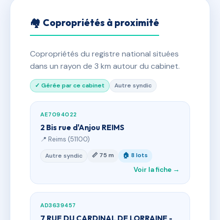
🏘 Copropriétés à proximité
Copropriétés du registre national situées
dans un rayon de 3 km autour du cabinet.
✓ Gérée par ce cabinet
Autre syndic
AE7094022
2 Bis rue d'Anjou REIMS
📍 Reims (51100)
📏 75 m
🏠 8 lots
Autre syndic
Voir la fiche →
AD3639457
7 RUE DU CARDINAL DE LORRAINE -