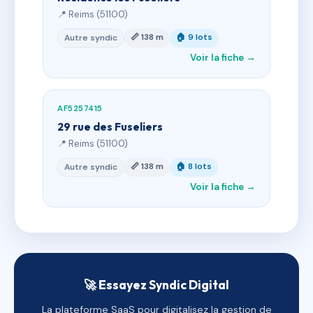
📍 Reims (51100)
📏 138 m
🏠 9 lots
Autre syndic
Voir la fiche →
AF5257415
29 rue des Fuseliers
📍 Reims (51100)
📏 138 m
🏠 8 lots
Autre syndic
Voir la fiche →
🚀 Essayez Syndic Digital
La plateforme SaaS pour digitalisez la gestion de