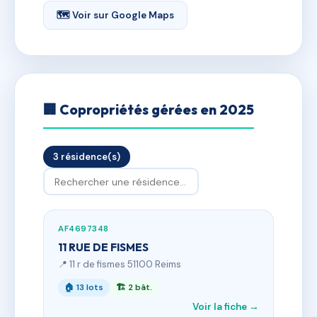
🗺 Voir sur Google Maps
🏢 Copropriétés gérées en 2025
3 résidence(s)
AF4697348
11 RUE DE FISMES
📍 11 r de fismes 51100 Reims
🏠 13 lots
🏗 2 bât.
Voir la fiche →