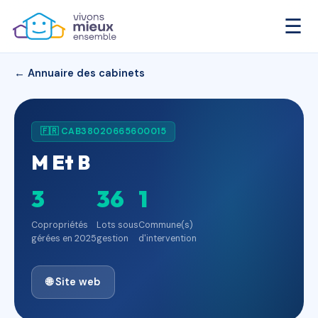
☰
← Annuaire des cabinets
🇫🇷 CAB38020665600015
M Et B
3
36
1
Copropriétés
Lots sous
Commune(s)
gérées en 2025
gestion
d'intervention
🌐 Site web