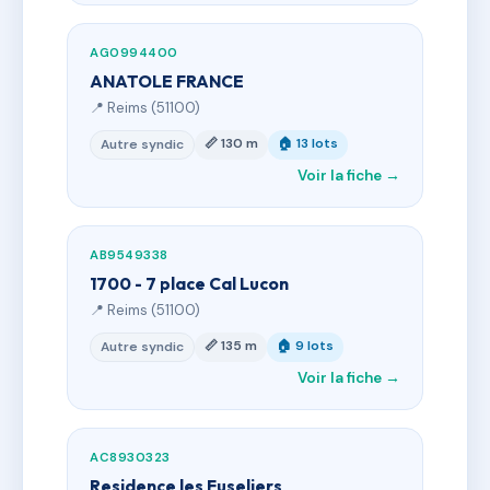
AG0994400
ANATOLE FRANCE
📍 Reims (51100)
📏 130 m
🏠 13 lots
Autre syndic
Voir la fiche →
AB9549338
1700 - 7 place Cal Lucon
📍 Reims (51100)
📏 135 m
🏠 9 lots
Autre syndic
Voir la fiche →
AC8930323
Residence les Fuseliers