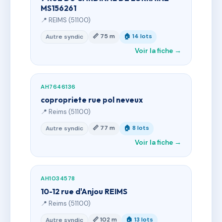
MS156261
📍 REIMS (51100)
📏 75 m
🏠 14 lots
Autre syndic
Voir la fiche →
AH7646136
copropriete rue pol neveux
📍 Reims (51100)
📏 77 m
🏠 8 lots
Autre syndic
Voir la fiche →
AH1034578
10-12 rue d'Anjou REIMS
📍 Reims (51100)
📏 102 m
🏠 13 lots
Autre syndic