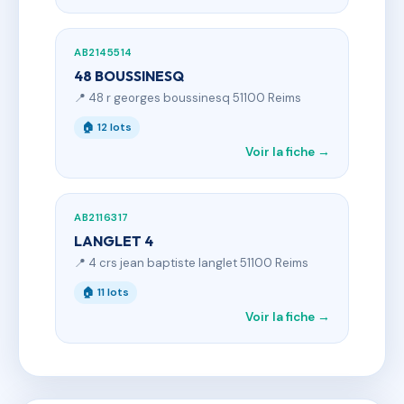
AB2145514
48 BOUSSINESQ
📍 48 r georges boussinesq 51100 Reims
🏠 12 lots
Voir la fiche →
AB2116317
LANGLET 4
📍 4 crs jean baptiste langlet 51100 Reims
🏠 11 lots
Voir la fiche →