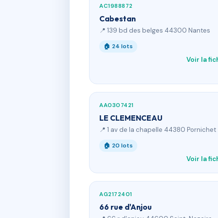
AC1988872
Cabestan
📍 139 bd des belges 44300 Nantes
🏠 24 lots
Voir la fi
AA0307421
LE CLEMENCEAU
📍 1 av de la chapelle 44380 Pornichet
🏠 20 lots
Voir la fi
AG2172401
66 rue d'Anjou