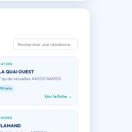
547236
LA QUAI OUEST
7 qu de versailles 44000 NANTES
70 lots
Voir la fiche →
941056
 FLAMAND