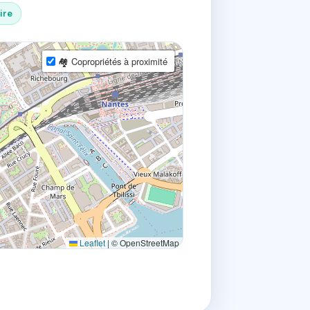
ire
🏘 Copropriétés à proximité
Leaflet
|
© OpenStreetMap