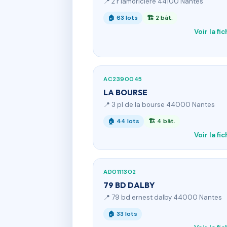
📍 2 r lamoriciere 44100 Nantes
🏠 63 lots
🏗 2 bât.
Voir la fi
AC2390045
LA BOURSE
📍 3 pl de la bourse 44000 Nantes
🏠 44 lots
🏗 4 bât.
Voir la fi
AD0111302
79 BD DALBY
📍 79 bd ernest dalby 44000 Nantes
🏠 33 lots