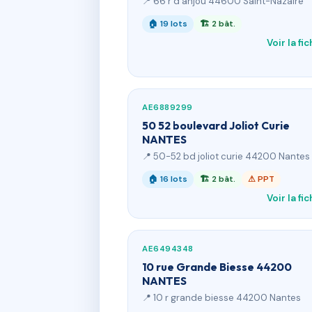
📍 66 r d'anjou 44600 Saint-Nazaire
🏠 19 lots
🏗 2 bât.
Voir la fi
AE6889299
50 52 boulevard Joliot Curie
NANTES
📍 50-52 bd joliot curie 44200 Nantes
🏠 16 lots
🏗 2 bât.
⚠ PPT
Voir la fi
AE6494348
10 rue Grande Biesse 44200
NANTES
📍 10 r grande biesse 44200 Nantes