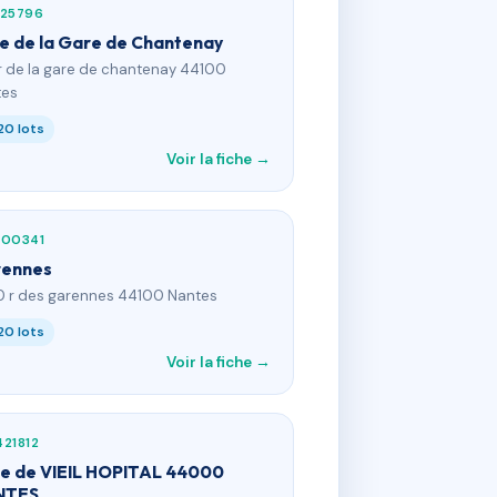
125796
ue de la Gare de Chantenay
 r de la gare de chantenay 44100
tes
20 lots
Voir la fiche →
800341
ennes
0 r des garennes 44100 Nantes
20 lots
Voir la fiche →
21812
ue de VIEIL HOPITAL 44000
NTES