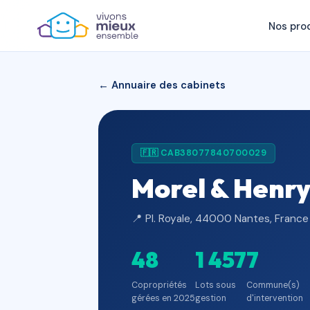
Nos pro
← Annuaire des cabinets
🇫🇷 CAB38077840700029
Morel & Henry
📍 Pl. Royale, 44000 Nantes, France
48
1 457
7
Copropriétés
Lots sous
Commune(s)
gérées en 2025
gestion
d'intervention