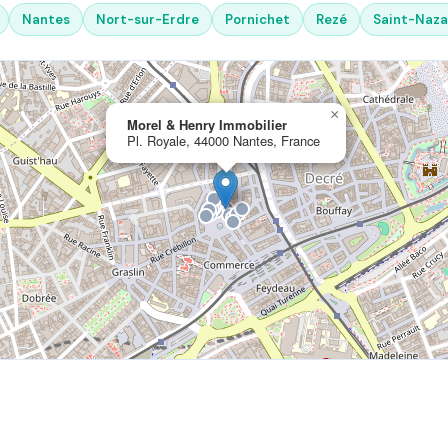
Nantes
Nort-sur-Erdre
Pornichet
Rezé
Saint-Naza
×
Morel & Henry Immobilier
Pl. Royale, 44000 Nantes, France