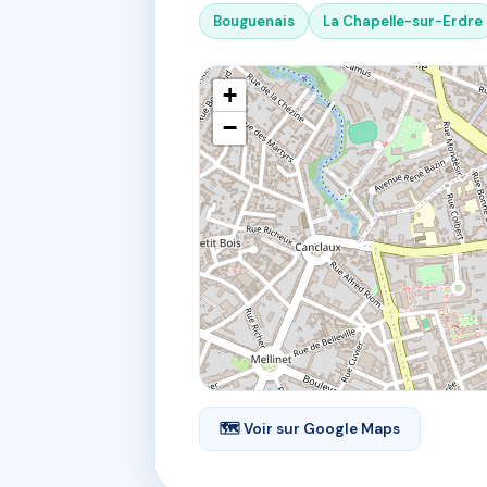
Bouguenais
La Chapelle-sur-Erdre
+
−
🗺 Voir sur Google Maps