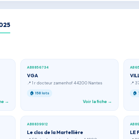
2025
AB8856734
AB6
VGA
VIL
📍 1 r docteur zamenhof 44200 Nantes
📍 3
🏠 158 lots
🏠 
che →
Voir la fiche →
AB8839912
AB8
Le clos de la Martellière
LE