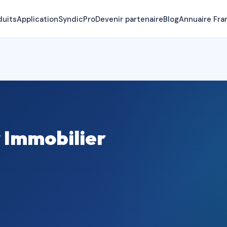
duits
Application
SyndicPro
Devenir partenaire
Blog
Annuaire Fra
 Immobilier