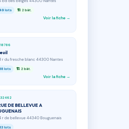
16 bd des belges 44300 Nantes
49 lots
🏗 2 bât.
Voir la fiche →
18786
euil
3 r du fresche blanc 44300 Nantes
38 lots
🏗 2 bât.
Voir la fiche →
632462
RUE DE BELLEVUE A
UGUENAIS
4 r de bellevue 44340 Bouguenais
33 lots