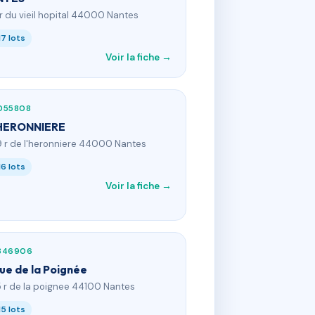
 r du vieil hopital 44000 Nantes
17 lots
Voir la fiche →
055808
HERONNIERE
9 r de l'heronniere 44000 Nantes
16 lots
Voir la fiche →
346906
rue de la Poignée
5 r de la poignee 44100 Nantes
15 lots