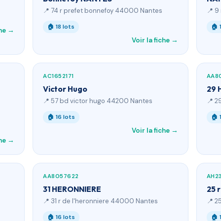
📍 74 r prefet bonnefoy 44000 Nantes
📍 9
🏠 18 lots
🏠 
che →
Voir la fiche →
AC1652171
AA8
Victor Hugo
29 
📍 57 bd victor hugo 44200 Nantes
📍 2
🏠 16 lots
🏠 
Voir la fiche →
che →
AA8057622
AH2
31 HERONNIERE
25 
📍 31 r de l'heronniere 44000 Nantes
📍 2
🏠 16 lots
🏠 