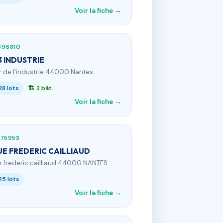
Voir la fiche →
396810
13 INDUSTRIE
1 r de l'industrie 44000 Nantes
28 lots
🏗 2 bât.
Voir la fiche →
175953
UE FREDERIC CAILLIAUD
 r frederic cailliaud 44000 NANTES
25 lots
Voir la fiche →