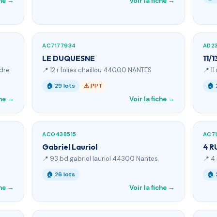
che →
Voir la fiche →
AC7177934
AD2
LE DUQUESNE
11/
rdre
📍 12 r folies chaillou 44000 NANTES
📍 1
🏠 29 lots
⚠ PPT
🏠 
che →
Voir la fiche →
AC0438515
AC7
Gabriel Lauriol
4 R
📍 93 bd gabriel lauriol 44300 Nantes
📍 4
🏠 26 lots
🏠 
che →
Voir la fiche →