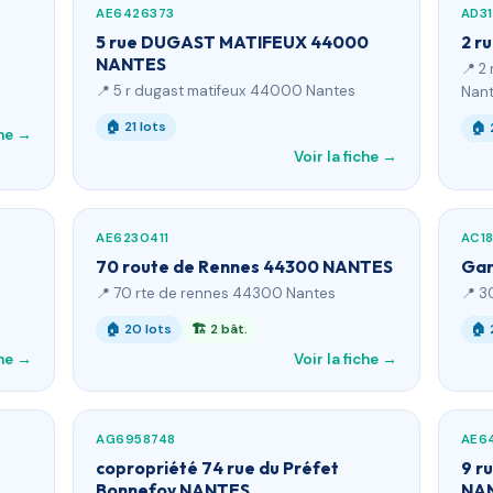
AE6426373
AD3
5 rue DUGAST MATIFEUX 44000
2 r
NANTES
📍 2
📍 5 r dugast matifeux 44000 Nantes
Nan
🏠 21 lots
🏠 
che →
Voir la fiche →
AE6230411
AC1
70 route de Rennes 44300 NANTES
Gar
📍 70 rte de rennes 44300 Nantes
📍 3
🏠 20 lots
🏗 2 bât.
🏠 
che →
Voir la fiche →
AG6958748
AE64
copropriété 74 rue du Préfet
9 r
Bonnefoy NANTES
NA