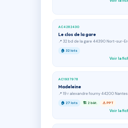
Voir la fi
AC4282430
Le clos de la gare
📍 32 bd de la gare 44390 Nort-sur-E
🏠 32 lots
Voir la fi
AC1937978
Madeleine
📍 19 r alexandre fourny 44200 Nantes
🏠 27 lots
🏗 2 bât.
⚠ PPT
Voir la fi