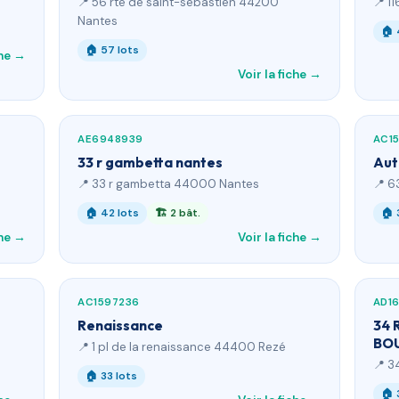
📍 56 rte de saint-sebastien 44200
📍 1
Nantes
🏠 
🏠 57 lots
che →
Voir la fiche →
AE6948939
AC15
33 r gambetta nantes
Aut
📍 33 r gambetta 44000 Nantes
📍 6
🏠 42 lots
🏗 2 bât.
🏠 
che →
Voir la fiche →
AC1597236
AD1
Renaissance
34 
BO
📍 1 pl de la renaissance 44400 Rezé
📍 3
🏠 33 lots
🏠 