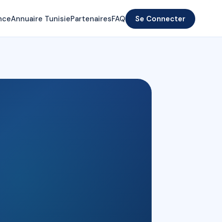
nce
Annuaire Tunisie
Partenaires
FAQ
Se Connecter