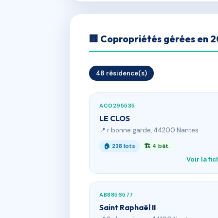
🏢 Copropriétés gérées en 
48 résidence(s)
AC0295535
LE CLOS
📍 r bonne garde, 44200 Nantes
🏠 238 lots
🏗 4 bât.
Voir la fi
AB8856577
Saint Raphaël II