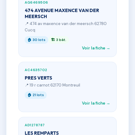
AG6469506
474 AVENUE MAXENCE VAN DER
MEERSCH
📍 474 av maxence van der meersch 62780
Cucq
🏠 30 lots
🏗 3 bât.
Voir la fiche →
AC4635702
PRES VERTS
📍 19 r carnot 62170 Montreuil
🏠 21 lots
Voir la fiche →
AD1278787
LES REMPARTS