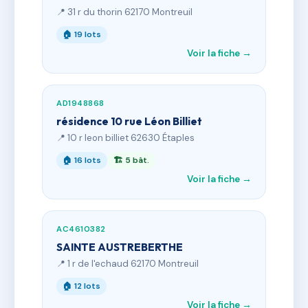
📍 31 r du thorin 62170 Montreuil
🏠 19 lots
Voir la fiche →
AD1948868
résidence 10 rue Léon Billiet
📍 10 r leon billiet 62630 Étaples
🏠 16 lots
🏗 5 bât.
Voir la fiche →
AC4610382
SAINTE AUSTREBERTHE
📍 1 r de l'echaud 62170 Montreuil
🏠 12 lots
Voir la fiche →