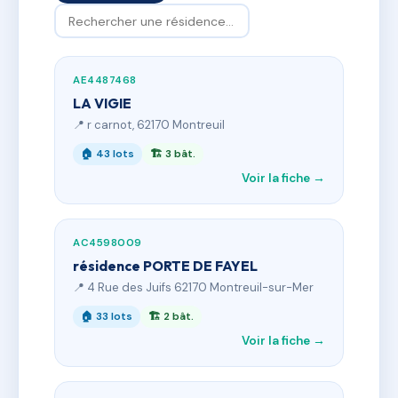
AE4487468
LA VIGIE
📍 r carnot, 62170 Montreuil
🏠 43 lots
🏗 3 bât.
Voir la fiche →
AC4598009
résidence PORTE DE FAYEL
📍 4 Rue des Juifs 62170 Montreuil-sur-Mer
🏠 33 lots
🏗 2 bât.
Voir la fiche →