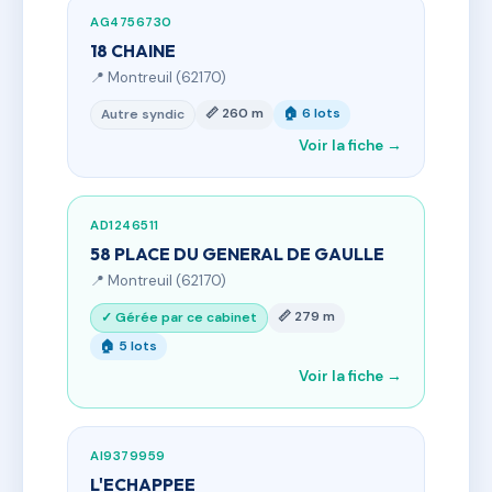
AG4756730
18 CHAINE
📍 Montreuil (62170)
📏 260 m
🏠 6 lots
Autre syndic
Voir la fiche →
AD1246511
58 PLACE DU GENERAL DE GAULLE
📍 Montreuil (62170)
📏 279 m
✓ Gérée par ce cabinet
🏠 5 lots
Voir la fiche →
AI9379959
L'ECHAPPEE