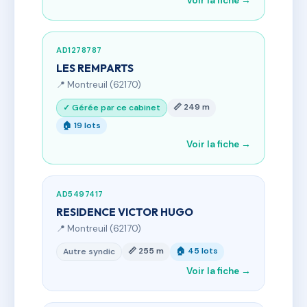
Voir la fiche →
AD1278787
LES REMPARTS
📍 Montreuil (62170)
📏 249 m
✓ Gérée par ce cabinet
🏠 19 lots
Voir la fiche →
AD5497417
RESIDENCE VICTOR HUGO
📍 Montreuil (62170)
📏 255 m
🏠 45 lots
Autre syndic
Voir la fiche →