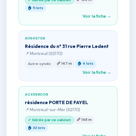
✓ Gérée par ce cabinet
🏠 11 lots
Voir la fiche →
AI1649706
Résidence du n° 31 rue Pierre Ledent
📍 Montreuil (62170)
📏 147 m
🏠 4 lots
Autre syndic
Voir la fiche →
AC4598009
résidence PORTE DE FAYEL
📍 Montreuil-sur-Mer (62170)
📏 148 m
✓ Gérée par ce cabinet
🏠 33 lots