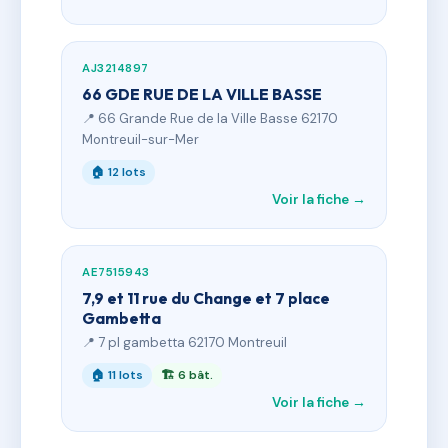
AJ3214897
66 GDE RUE DE LA VILLE BASSE
📍 66 Grande Rue de la Ville Basse 62170
Montreuil-sur-Mer
🏠 12 lots
Voir la fiche →
AE7515943
7,9 et 11 rue du Change et 7 place
Gambetta
📍 7 pl gambetta 62170 Montreuil
🏠 11 lots
🏗 6 bât.
Voir la fiche →