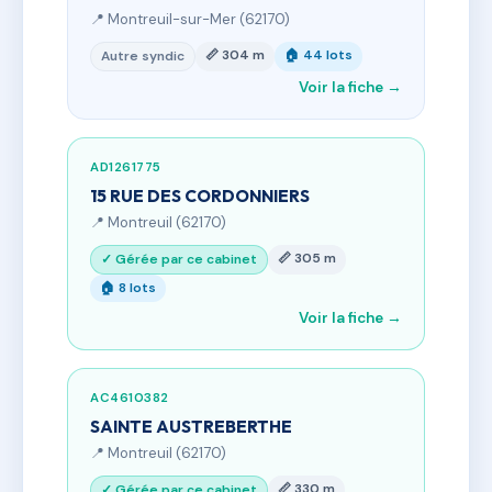
📍 Montreuil-sur-Mer (62170)
📏 304 m
🏠 44 lots
Autre syndic
Voir la fiche →
AD1261775
15 RUE DES CORDONNIERS
📍 Montreuil (62170)
📏 305 m
✓ Gérée par ce cabinet
🏠 8 lots
Voir la fiche →
AC4610382
SAINTE AUSTREBERTHE
📍 Montreuil (62170)
📏 330 m
✓ Gérée par ce cabinet