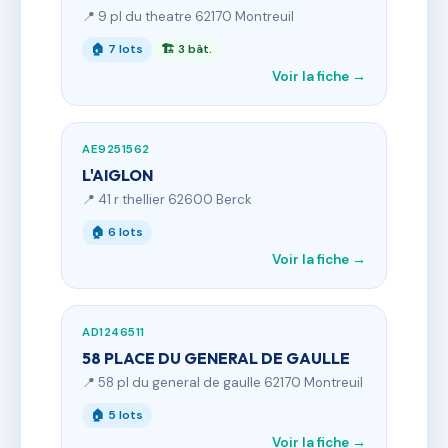
📍 9 pl du theatre 62170 Montreuil
🏠 7 lots
🏗 3 bât.
Voir la fiche →
AE9251562
L'AIGLON
📍 41 r thellier 62600 Berck
🏠 6 lots
Voir la fiche →
AD1246511
58 PLACE DU GENERAL DE GAULLE
📍 58 pl du general de gaulle 62170 Montreuil
🏠 5 lots
Voir la fiche →