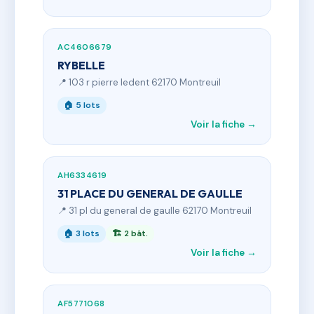
AC4606679
RYBELLE
📍 103 r pierre ledent 62170 Montreuil
🏠 5 lots
Voir la fiche →
AH6334619
31 PLACE DU GENERAL DE GAULLE
📍 31 pl du general de gaulle 62170 Montreuil
🏠 3 lots
🏗 2 bât.
Voir la fiche →
AF5771068