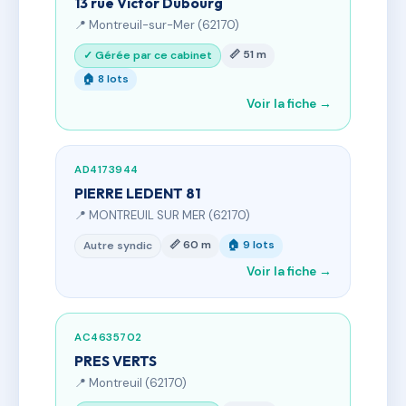
13 rue Victor Dubourg
📍 Montreuil-sur-Mer (62170)
📏 51 m
✓ Gérée par ce cabinet
🏠 8 lots
Voir la fiche →
AD4173944
PIERRE LEDENT 81
📍 MONTREUIL SUR MER (62170)
📏 60 m
🏠 9 lots
Autre syndic
Voir la fiche →
AC4635702
PRES VERTS
📍 Montreuil (62170)