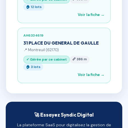
🏠 12 lots
Voir la fiche →
AH6334619
31 PLACE DU GENERAL DE GAULLE
📍 Montreuil (62170)
📏 386 m
✓ Gérée par ce cabinet
🏠 3 lots
Voir la fiche →
🚀 Essayez Syndic Digital
La plateforme SaaS pour digitalisez la gestion de