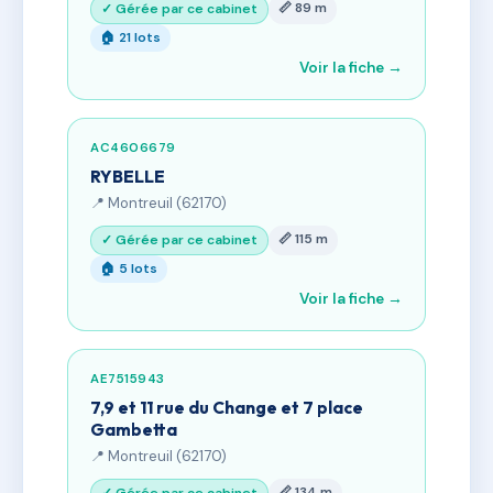
📏 89 m
✓ Gérée par ce cabinet
🏠 21 lots
Voir la fiche →
AC4606679
RYBELLE
📍 Montreuil (62170)
📏 115 m
✓ Gérée par ce cabinet
🏠 5 lots
Voir la fiche →
AE7515943
7,9 et 11 rue du Change et 7 place
Gambetta
📍 Montreuil (62170)
📏 134 m