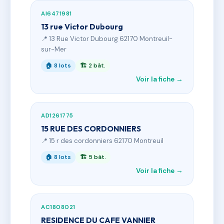
AI6471981
13 rue Victor Dubourg
📍 13 Rue Victor Dubourg 62170 Montreuil-
sur-Mer
🏠 8 lots
🏗 2 bât.
Voir la fiche →
AD1261775
15 RUE DES CORDONNIERS
📍 15 r des cordonniers 62170 Montreuil
🏠 8 lots
🏗 5 bât.
Voir la fiche →
AC1808021
RESIDENCE DU CAFE VANNIER