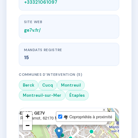
+33321061097
SITE WEB
ge7v.fr/
MANDATS REGISTRE
15
COMMUNES D'INTERVENTION (5)
Berck
Cucq
Montreuil
Montreuil-sur-Mer
Étaples
×
SELARL GE7V
+
🏘 Copropriétés à proximité
9 Rue Carnot, 62170 Montreuil-sur-Mer, France
−