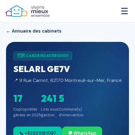
☰
← Annuaire des cabinets
🇫🇷 CAB38193405800011
SELARL GE7V
📍 9 Rue Carnot, 62170 Montreuil-sur-Mer, France
17
241
5
Copropriétés
Lots sous
Commune(s)
gérées en 2025
gestion
d'intervention
📞 +33321061097
💬 WhatsApp