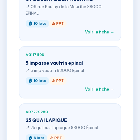
📍 09 rue Boulay de la Meurthe 88000
EPINAL
🏠 10 lots
⚠ PPT
Voir la fiche →
AG1171198
5 impasse vautrin epinal
📍 5 imp vautrin 88000 Épinal
🏠 10 lots
⚠ PPT
Voir la fiche →
AD7279250
25 QUAI LAPIQUE
📍 25 qu louis lapicque 88000 Épinal
🏠 8 lots
⚠ PPT