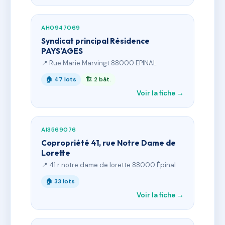
AH0947069
Syndicat principal Résidence
PAYS'AGES
📍 Rue Marie Marvingt 88000 EPINAL
🏠 47 lots
🏗 2 bât.
Voir la fiche →
AI3569076
Copropriété 41, rue Notre Dame de
Lorette
📍 41 r notre dame de lorette 88000 Épinal
🏠 33 lots
Voir la fiche →