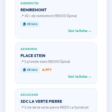
AG8656753
REMIREMONT
📍 42 r de remiremont 88000 Épinal
🏠 29 lots
Voir la fiche →
AE1693910
PLACE STEIN
📍 2 pl emile stein 88000 Épinal
🏠 26 lots
⚠ PPT
Voir la fiche →
AE0202481
SDC LA VERTE PIERRE
📍 2 rte de la verte pierre 88120 Le Syndicat