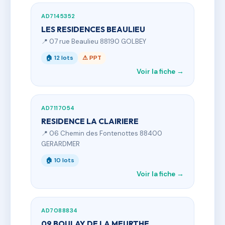
AD7145352
LES RESIDENCES BEAULIEU
📍 07 rue Beaulieu 88190 GOLBEY
🏠 12 lots
⚠ PPT
Voir la fiche →
AD7117054
RESIDENCE LA CLAIRIERE
📍 06 Chemin des Fontenottes 88400
GERARDMER
🏠 10 lots
Voir la fiche →
AD7088834
09 BOULAY DE LA MEURTHE