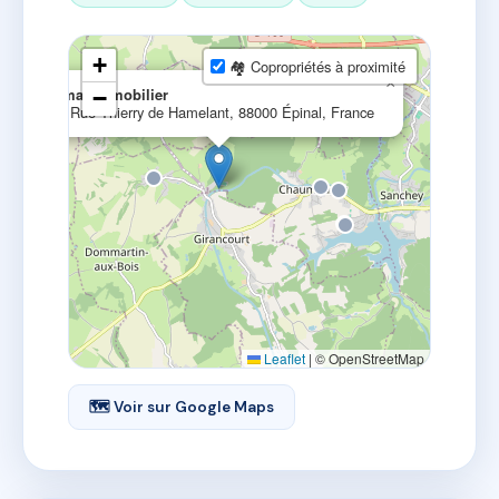
+
🏘 Copropriétés à proximité
×
Imaj Immobilier
−
5 Rue Thierry de Hamelant, 88000 Épinal, France
Leaflet
|
© OpenStreetMap
🗺 Voir sur Google Maps