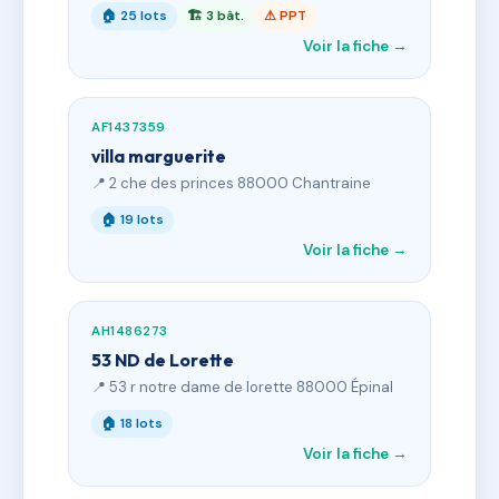
🏠 25 lots
🏗 3 bât.
⚠ PPT
Voir la fiche →
AF1437359
villa marguerite
📍 2 che des princes 88000 Chantraine
🏠 19 lots
Voir la fiche →
AH1486273
53 ND de Lorette
📍 53 r notre dame de lorette 88000 Épinal
🏠 18 lots
Voir la fiche →