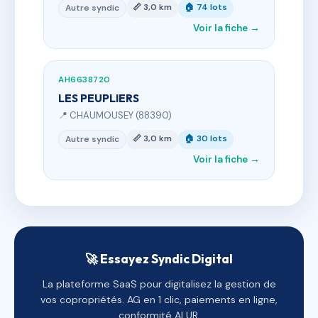
📏 3,0 km
🏠 74 lots
Autre syndic
Voir la fiche →
AH6638720
LES PEUPLIERS
📍 CHAUMOUSEY (88390)
📏 3,0 km
🏠 30 lots
Autre syndic
Voir la fiche →
🚀 Essayez Syndic Digital
La plateforme SaaS pour digitalisez la gestion de
vos copropriétés. AG en 1 clic, paiements en ligne,
conformité ALUR.