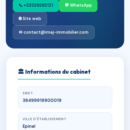
📞 +33329292121
💬 WhatsApp
🌐 Site web
✉ contact@imaj-immobilier.com
🏛
Informations du cabinet
SIRET
38499919900019
VILLE D'ÉTABLISSEMENT
Epinal