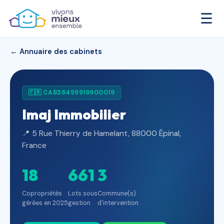
☰
← Annuaire des cabinets
🇫🇷 CAB38499919900019
Imaj Immobilier
📍 5 Rue Thierry de Hamelant, 88000 Épinal,
France
18
661
3
Copropriétés
Lots sous
Commune(s)
gérées en 2025
gestion
d'intervention