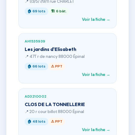
📍 1/3/5/7/9/11 rue CHARLET
🏠 69 lots
🏗 6 bât.
Voir la fiche →
AH1535939
Les jardins d'Elisabeth
📍 47T r de nancy 88000 Épinal
🏠 66 lots
⚠ PPT
Voir la fiche →
AD3210002
CLOS DE LA TONNELLERIE
📍 20 r cour billot 88000 Épinal
🏠 48 lots
⚠ PPT
Voir la fiche →