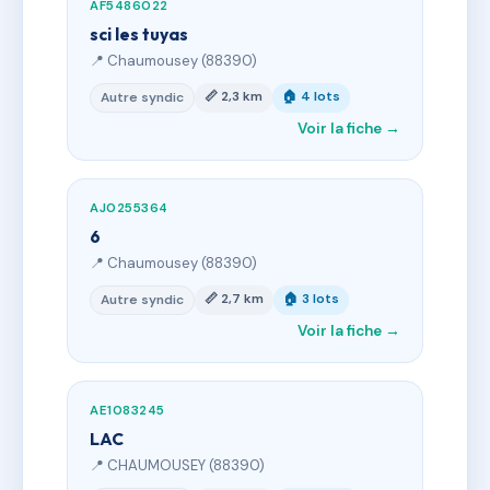
AF5486022
sci les tuyas
📍 Chaumousey (88390)
📏 2,3 km
🏠 4 lots
Autre syndic
Voir la fiche →
AJ0255364
6
📍 Chaumousey (88390)
📏 2,7 km
🏠 3 lots
Autre syndic
Voir la fiche →
AE1083245
LAC
📍 CHAUMOUSEY (88390)