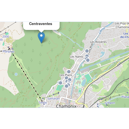
×
Centraventes