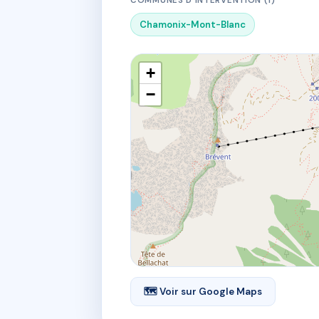
COMMUNES D'INTERVENTION (1)
Chamonix-Mont-Blanc
+
−
🗺 Voir sur Google Maps