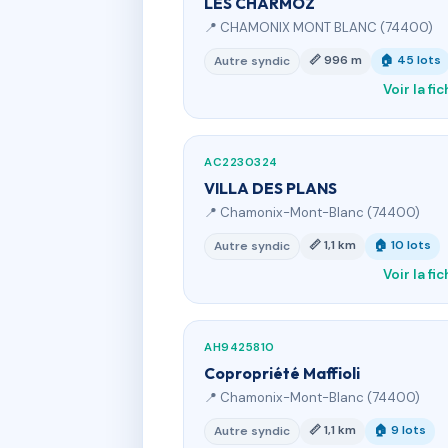
LES CHARMOZ
📍 CHAMONIX MONT BLANC (74400)
📏 996 m
🏠 45 lots
Autre syndic
Voir la fi
AC2230324
VILLA DES PLANS
📍 Chamonix-Mont-Blanc (74400)
📏 1,1 km
🏠 10 lots
Autre syndic
Voir la fi
AH9425810
Copropriété Maffioli
📍 Chamonix-Mont-Blanc (74400)
📏 1,1 km
🏠 9 lots
Autre syndic