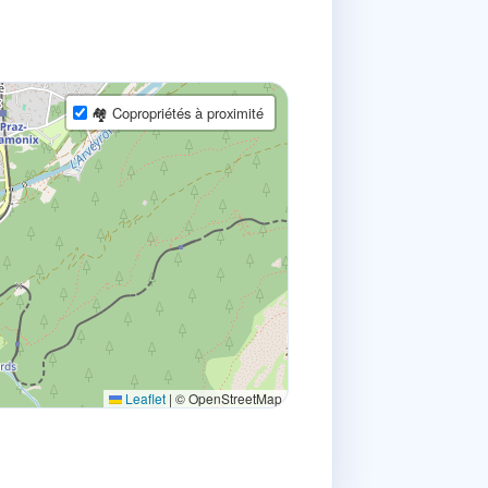
🏘 Copropriétés à proximité
Leaflet
|
© OpenStreetMap