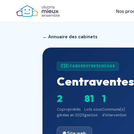
Nos pro
← Annuaire des cabinets
🇫🇷 CAB38507885200048
Centraventes
2
81
1
Copropriétés
Lots sous
Commune(s)
gérées en 2025
gestion
d'intervention
🌐 Site web