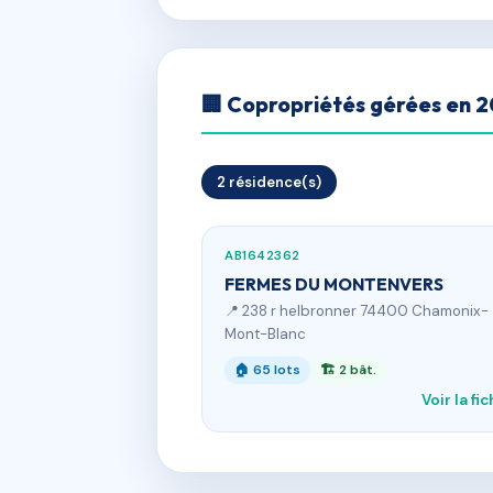
🏢 Copropriétés gérées en 
2 résidence(s)
AB1642362
FERMES DU MONTENVERS
📍 238 r helbronner 74400 Chamonix-
Mont-Blanc
🏠 65 lots
🏗 2 bât.
Voir la fi