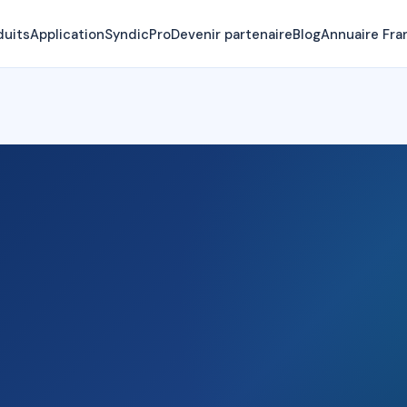
duits
Application
SyndicPro
Devenir partenaire
Blog
Annuaire Fra