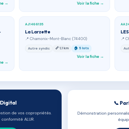
che →
Voir la fiche →
AJ1466135
AA2
-
La Larzette
LE
📍 Chamonix-Mont-Blanc (74400)
📍 C
📏 1,1 km
🏠 5 lots
Autre syndic
Aut
Voir la fiche →
che →
Digital
📞 Par
estion de vos copropriétés.
Démonstration personnalis
e, conformité ALUR.
équip