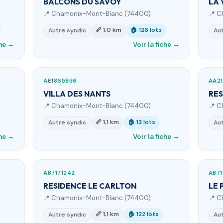
BALCONS DU SAVOY
LA 
📍 Chamonix-Mont-Blanc (74400)
📍 C
📏 1,0 km
🏠 126 lots
Autre syndic
Aut
che →
Voir la fiche →
AE1865856
AA2
VILLA DES NANTS
RES
📍 Chamonix-Mont-Blanc (74400)
📍 C
📏 1,1 km
🏠 13 lots
Autre syndic
Aut
che →
Voir la fiche →
AB7171242
AB71
RESIDENCE LE CARLTON
LE 
📍 Chamonix-Mont-Blanc (74400)
📍 
📏 1,1 km
🏠 122 lots
Autre syndic
Aut