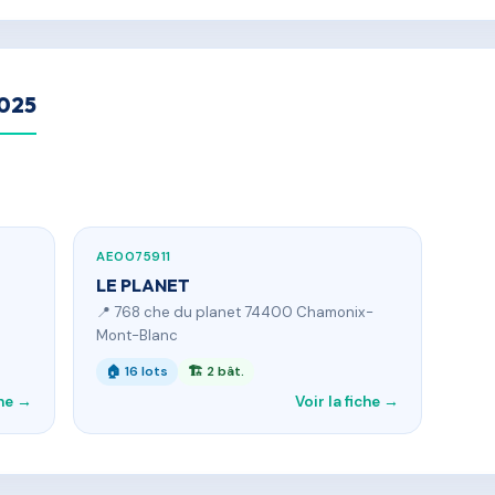
2025
AE0075911
LE PLANET
📍 768 che du planet 74400 Chamonix-
Mont-Blanc
🏠 16 lots
🏗 2 bât.
che →
Voir la fiche →