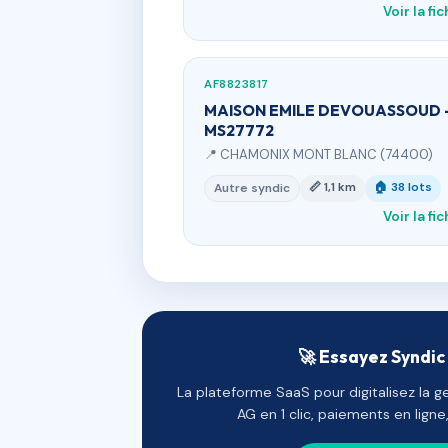
Voir la fi
AF8823817
MAISON EMILE DEVOUASSOUD 
MS27772
📍 CHAMONIX MONT BLANC (74400)
📏 1,1 km
🏠 38 lots
Autre syndic
Voir la fi
🚀 Essayez Syndic 
La plateforme SaaS pour digitalisez la g
AG en 1 clic, paiements en lign