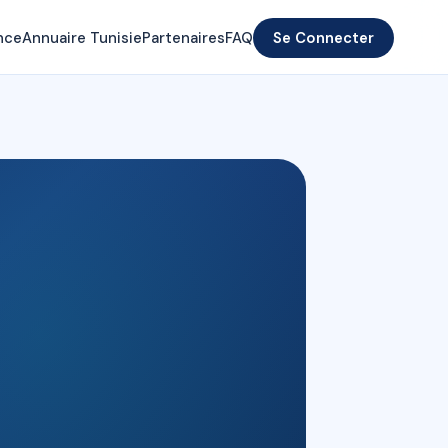
nce
Annuaire Tunisie
Partenaires
FAQ
Se Connecter