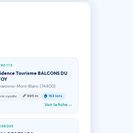
780773
idence Tourisme BALCONS DU
VOY
hamonix-Mont-Blanc (74400)
📏 995 m
🏠 163 lots
re syndic
Voir la fiche →
466035