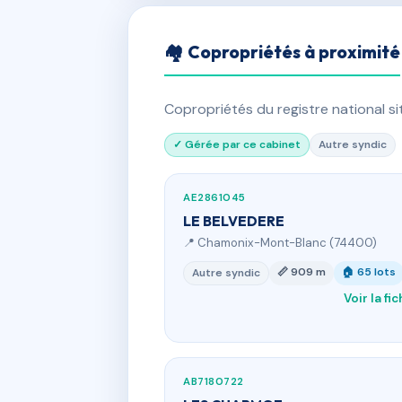
🏘 Copropriétés à proximité
Copropriétés du registre national s
✓ Gérée par ce cabinet
Autre syndic
AE2861045
LE BELVEDERE
📍 Chamonix-Mont-Blanc (74400)
📏 909 m
🏠 65 lots
Autre syndic
Voir la fi
AB7180722