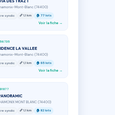
VIA DES TRAZ 1
hamonix-Mont-Blanc (74400)
📏 1,1 km
🏠 77 lots
re syndic
Voir la fiche →
156735
IDENCE LA VALLEE
hamonix-Mont-Blanc (74400)
📏 1,1 km
🏠 65 lots
re syndic
Voir la fiche →
91877
PANORAMIC
CHAMONIX MONT BLANC (74400)
📏 1,1 km
🏠 82 lots
re syndic