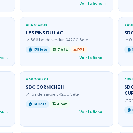
Voir la fiche →
AB4734398
AA9
LES PINS DU LAC
SD
📍 896 bd de verdun 34200 Sète
📍 9
🏠 178 lots
🏗 7 bât.
⚠ PPT
🏠 
che →
Voir la fiche →
AA9006701
AB9
SDC CORNICHE II
SDC
CUP
📍 15 r de savoie 34200 Sète
📍 5
🏠 141 lots
🏗 4 bât.
🏠 
che →
Voir la fiche →