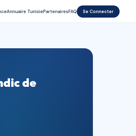
nce
Annuaire Tunisie
Partenaires
FAQ
Se Connecter
ndic de