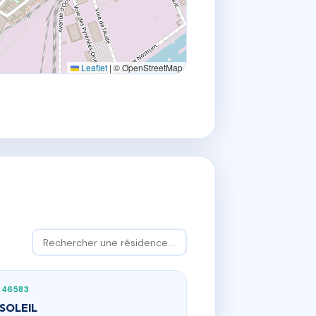
Leaflet
|
© OpenStreetMap
346583
 SOLEIL