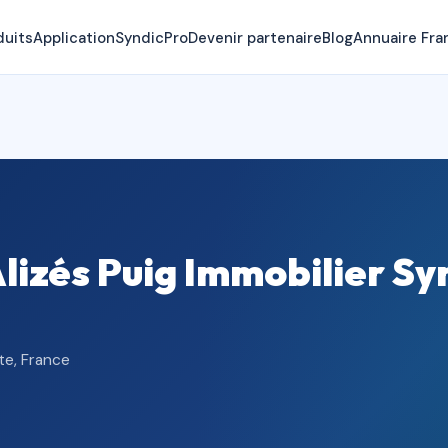
duits
Application
SyndicPro
Devenir partenaire
Blog
Annuaire Fra
izés Puig Immobilier Sy
te, France