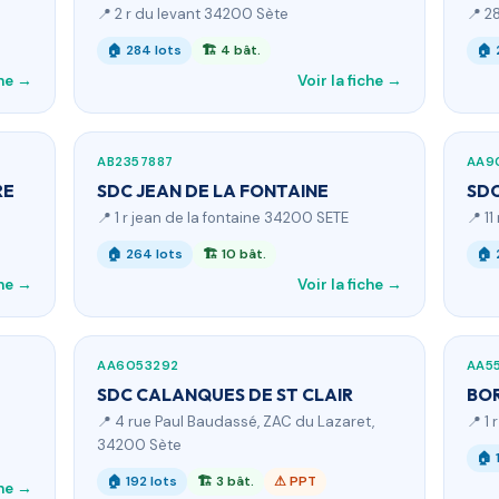
📍 2 r du levant 34200 Sète
📍 2
🏠 284 lots
🏗 4 bât.
🏠 
che →
Voir la fiche →
AB2357887
AA9
RE
SDC JEAN DE LA FONTAINE
SDC
📍 1 r jean de la fontaine 34200 SETE
📍 1
🏠 264 lots
🏗 10 bât.
🏠 
che →
Voir la fiche →
AA6053292
AA5
SDC CALANQUES DE ST CLAIR
BO
📍 4 rue Paul Baudassé, ZAC du Lazaret,
📍 1
34200 Sète
🏠 
🏠 192 lots
🏗 3 bât.
⚠ PPT
che →