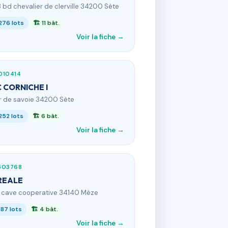
8 bd chevalier de clerville 34200 Sète
276 lots
🏗 11 bât.
Voir la fiche →
010414
 CORNICHE I
1 r de savoie 34200 Sète
252 lots
🏗 6 bât.
Voir la fiche →
503768
REALE
 r cave cooperative 34140 Mèze
187 lots
🏗 4 bât.
Voir la fiche →