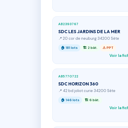
AB2393767
SDC LES JARDINS DE LA MER
📍 20 cor de neuburg 34200 Sète
🏠 181 lots
🏗 2 bât.
⚠ PPT
Voir la fi
AB5770722
SDC HORIZON 360
📍 42 bd joliot curie 34200 Sète
🏠 146 lots
🏗 6 bât.
Voir la fi