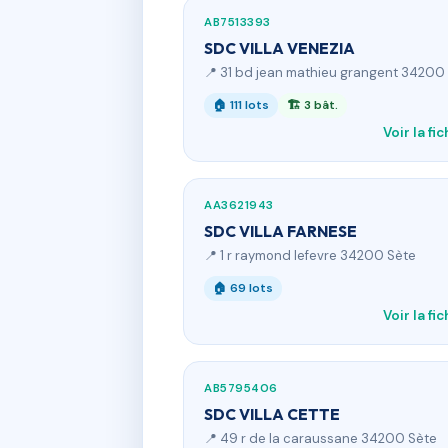
AB7513393
SDC VILLA VENEZIA
📍 31 bd jean mathieu grangent 34200
🏠 111 lots
🏗 3 bât.
Voir la fi
AA3621943
SDC VILLA FARNESE
📍 1 r raymond lefevre 34200 Sète
🏠 69 lots
Voir la fi
AB5795406
SDC VILLA CETTE
📍 49 r de la caraussane 34200 Sète