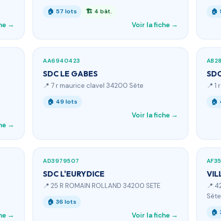
🏠 57 lots
🏗 4 bât.
🏠 
che →
Voir la fiche →
AA6940423
AB2
SDC LE GABES
SDC
📍 7 r maurice clavel 34200 Sète
📍 1
🏠 49 lots
🏠 
Voir la fiche →
che →
AD3979507
AF3
SDC L'EURYDICE
VIL
📍 25 R ROMAIN ROLLAND 34200 SETE
📍 4
Sète
🏠 36 lots
🏠 
che →
Voir la fiche →