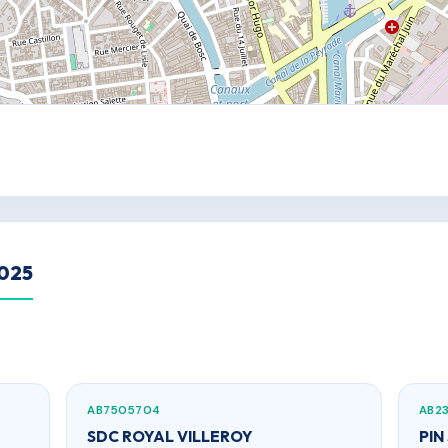
2025
AB7505704
AB2
SDC ROYAL VILLEROY
PIN