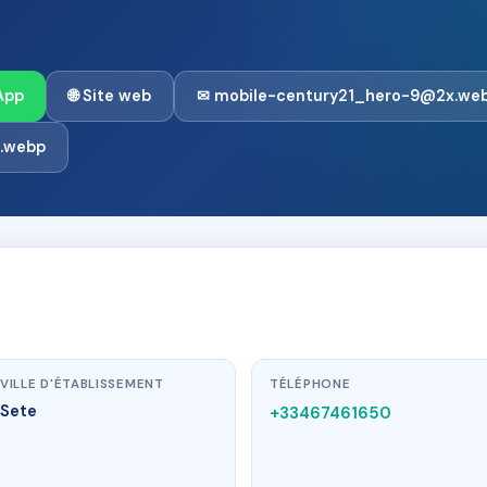
App
🌐 Site web
✉ mobile-century21_hero-9@2x.we
.webp
VILLE D'ÉTABLISSEMENT
TÉLÉPHONE
Sete
+33467461650