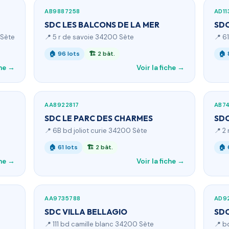
AB9887258
AD11
SDC LES BALCONS DE LA MER
SDC
 Sète
📍 5 r de savoie 34200 Sète
📍 6
🏠 96 lots
🏗 2 bât.
🏠 
che →
Voir la fiche →
AA8922817
AB7
SDC LE PARC DES CHARMES
SDC
📍 6B bd joliot curie 34200 Sète
📍 2
🏠 61 lots
🏗 2 bât.
🏠 
che →
Voir la fiche →
AA9735788
AD9
SDC VILLA BELLAGIO
SDC
📍 111 bd camille blanc 34200 Sète
📍 b