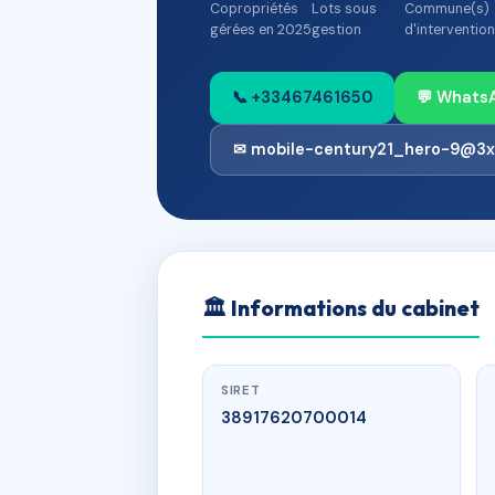
Copropriétés
Lots sous
Commune(s)
gérées en 2025
gestion
d'intervention
📞 +33467461650
💬 Whats
✉ mobile-century21_hero-9@3x
🏛
Informations du cabinet
SIRET
38917620700014