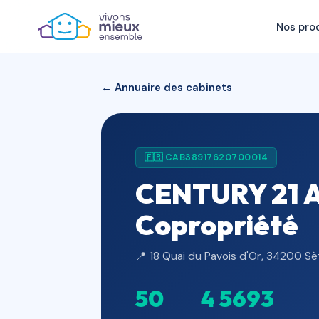
Nos pro
← Annuaire des cabinets
🇫🇷 CAB38917620700014
CENTURY 21 Al
Copropriété
📍 18 Quai du Pavois d'Or, 34200 Sè
50
4 569
3