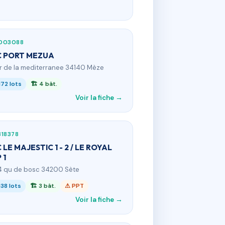
003088
C PORT MEZUA
 r de la mediterranee 34140 Mèze
172 lots
🏗 4 bât.
Voir la fiche →
818378
 LE MAJESTIC 1 - 2 / LE ROYAL
 1
4 qu de bosc 34200 Sète
138 lots
🏗 3 bât.
⚠ PPT
Voir la fiche →