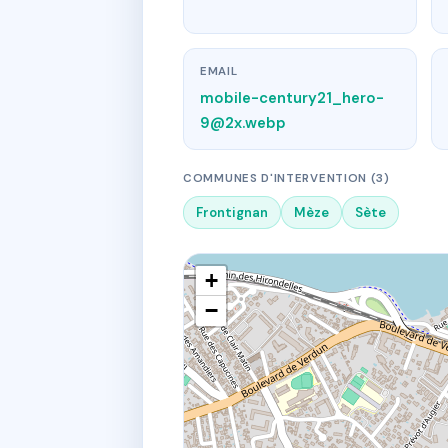
EMAIL
mobile-century21_hero-
9@2x.webp
COMMUNES D'INTERVENTION (3)
Frontignan
Mèze
Sète
+
−