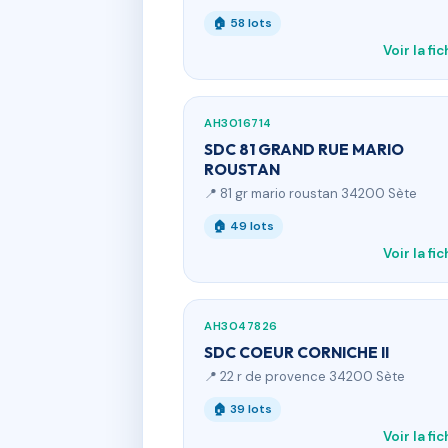
🏠 58 lots
Voir la fi
AH3016714
SDC 81 GRAND RUE MARIO
ROUSTAN
📍 81 gr mario roustan 34200 Sète
🏠 49 lots
Voir la fi
AH3047826
SDC COEUR CORNICHE II
📍 22 r de provence 34200 Sète
🏠 39 lots
Voir la fi