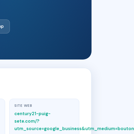
bp
SITE WEB
century21-puig-
sete.com/?
utm_source=google_business&utm_medium=bouton