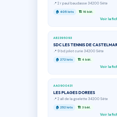
📍 2 r paul baudasse 34200 Sète
🏠 405 lots
🏗 16 bât.
Voir la fi
AB2395093
SDC LES TENNIS DE CASTELMA
📍 9 bd joliot curie 34200 Sète
🏠 272 lots
🏗 4 bât.
Voir la fi
AA0900431
LES PLAGES DOREES
📍 2 all de la goelette 34200 Sète
🏠 252 lots
🏗 3 bât.
Voir la fi