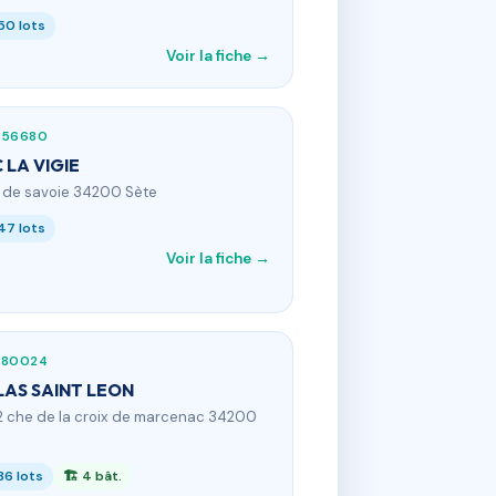
50 lots
Voir la fiche →
856680
 LA VIGIE
 r de savoie 34200 Sète
47 lots
Voir la fiche →
580024
LAS SAINT LEON
2 che de la croix de marcenac 34200
36 lots
🏗 4 bât.