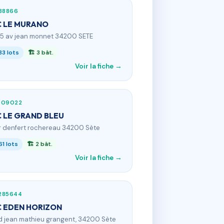
38866
 LE MURANO
15 av jean monnet 34200 SETE
83 lots
🏗 3 bât.
Voir la fiche →
409022
 LE GRAND BLEU
 r denfert rochereau 34200 Sète
61 lots
🏗 2 bât.
Voir la fiche →
285644
 EDEN HORIZON
d jean mathieu grangent, 34200 Sète