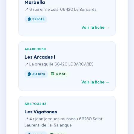
Marbella
📍 6 rue emile zola, 66420 Le Barcarès
🏠 32 lots
Voir la fiche →
AB4863650
Les Arcades I
📍 La presqu'ile 66420 LE BARCARES
🏠 30 lots
🏗 4 bât.
Voir la fiche →
AB4703443
Les Vigatanes
📍 4 r jean jacques rousseau 66250 Saint-
Laurent-de-la-Salanque