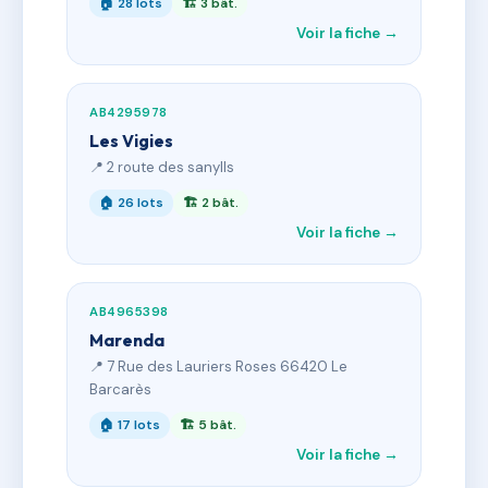
🏠 28 lots
🏗 3 bât.
Voir la fiche →
AB4295978
Les Vigies
📍 2 route des sanylls
🏠 26 lots
🏗 2 bât.
Voir la fiche →
AB4965398
Marenda
📍 7 Rue des Lauriers Roses 66420 Le
Barcarès
🏠 17 lots
🏗 5 bât.
Voir la fiche →