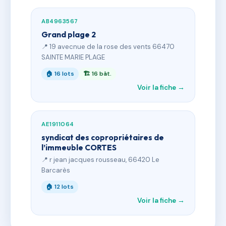
AB4963567
Grand plage 2
📍 19 avecnue de la rose des vents 66470
SAINTE MARIE PLAGE
🏠 16 lots
🏗 16 bât.
Voir la fiche →
AE1911064
syndicat des copropriétaires de
l’immeuble CORTES
📍 r jean jacques rousseau, 66420 Le
Barcarès
🏠 12 lots
Voir la fiche →