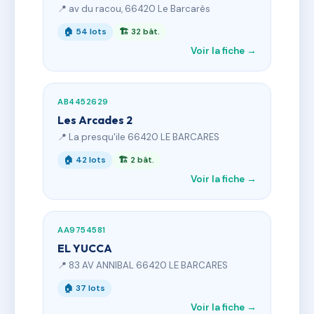
📍 av du racou, 66420 Le Barcarès
🏠 54 lots
🏗 32 bât.
Voir la fiche →
AB4452629
Les Arcades 2
📍 La presqu'ile 66420 LE BARCARES
🏠 42 lots
🏗 2 bât.
Voir la fiche →
AA9754581
EL YUCCA
📍 83 AV ANNIBAL 66420 LE BARCARES
🏠 37 lots
Voir la fiche →