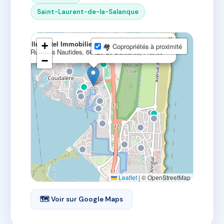
Saint-Laurent-de-la-Salanque
×
Baillet Patel Immobilier
+
🏘 Copropriétés à proximité
10 Rue Des Nautides, 66420 Le Barcarès, France
−
Leaflet
|
© OpenStreetMap
🗺 Voir sur Google Maps