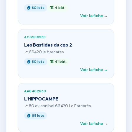
🏠 80 lots
🏗 4 bât.
Voir la fiche →
AC6936553
Les Bastides du cap 2
📍 66420 le barcares
🏠 80 lots
🏗 41 bât.
Voir la fiche →
AA6462659
L'HIPPOCAMPE
📍 80 av annibal 66420 Le Barcarès
🏠 68 lots
Voir la fiche →