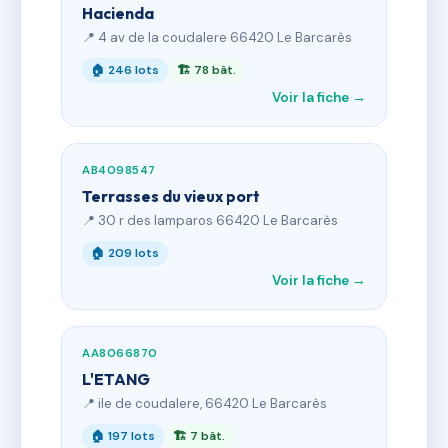
Hacienda
📍 4 av de la coudalere 66420 Le Barcarès
🏠 246 lots
🏗 78 bât.
Voir la fiche →
AB4098547
Terrasses du vieux port
📍 30 r des lamparos 66420 Le Barcarès
🏠 209 lots
Voir la fiche →
AA8066870
L'ETANG
📍 ile de coudalere, 66420 Le Barcarès
🏠 197 lots
🏗 7 bât.