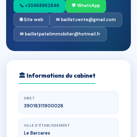
📞 +33468862846
💬 WhatsApp
🌐 Site web
✉ baillet.vente@gmail.com
✉ bailletpatelimmobilier@hotmail.fr
🏛
Informations du cabinet
SIRET
39018311900028
VILLE D'ÉTABLISSEMENT
Le Barcares