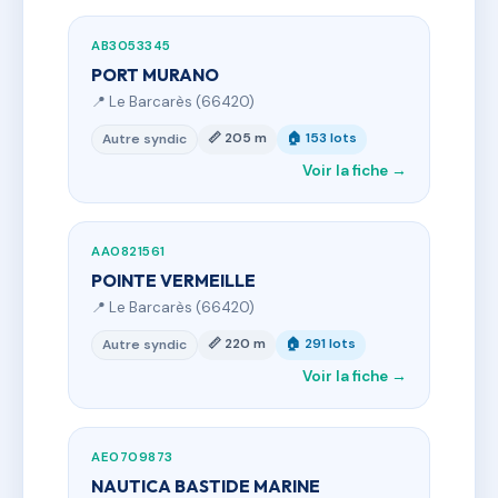
AB3053345
PORT MURANO
📍 Le Barcarès (66420)
📏 205 m
🏠 153 lots
Autre syndic
Voir la fiche →
AA0821561
POINTE VERMEILLE
📍 Le Barcarès (66420)
📏 220 m
🏠 291 lots
Autre syndic
Voir la fiche →
AE0709873
NAUTICA BASTIDE MARINE