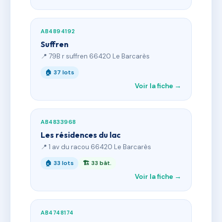
AB4894192
Suffren
📍 79B r suffren 66420 Le Barcarès
🏠 37 lots
Voir la fiche →
AB4833968
Les résidences du lac
📍 1 av du racou 66420 Le Barcarès
🏠 33 lots
🏗 33 bât.
Voir la fiche →
AB4748174