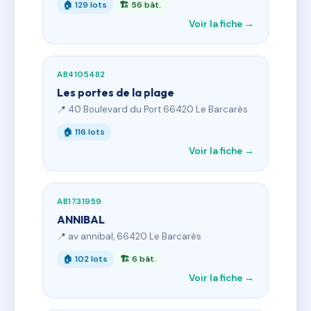
🏠 129 lots
🏗 56 bât.
Voir la fiche →
AB4105482
Les portes de la plage
📍 40 Boulevard du Port 66420 Le Barcarès
🏠 116 lots
Voir la fiche →
AB1731959
ANNIBAL
📍 av annibal, 66420 Le Barcarès
🏠 102 lots
🏗 6 bât.
Voir la fiche →