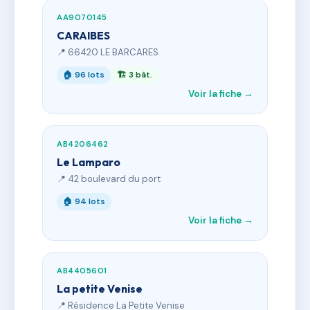
AA9070145
CARAIBES
📍 66420 LE BARCARES
🏠 96 lots
🏗 3 bât.
Voir la fiche →
AB4206462
Le Lamparo
📍 42 boulevard du port
🏠 94 lots
Voir la fiche →
AB4405601
La petite Venise
📍 Résidence La Petite Venise