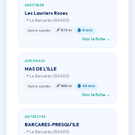
AE8171639
Les Lauriers Roses
📍 Le Barcarès (66420)
📏 873 m
🏠 6 lots
Autre syndic
Voir la fiche →
AD5415401
MAS DE L'ILLE
📍 Le Barcarès (66420)
📏 889 m
🏠 48 lots
Autre syndic
Voir la fiche →
AD7352743
BARCARES-PRESQU'ILE
📍 Le Barcarès (66420)