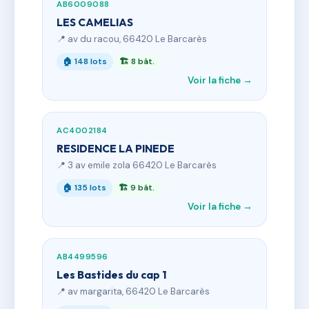
AB6009088
LES CAMELIAS
📍 av du racou, 66420 Le Barcarès
🏠 148 lots
🏗 8 bât.
Voir la fiche →
AC4002184
RESIDENCE LA PINEDE
📍 3 av emile zola 66420 Le Barcarès
🏠 135 lots
🏗 9 bât.
Voir la fiche →
AB4499596
Les Bastides du cap 1
📍 av margarita, 66420 Le Barcarès