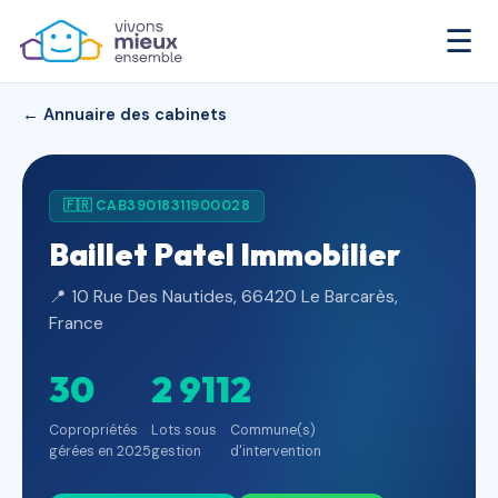
☰
← Annuaire des cabinets
🇫🇷 CAB39018311900028
Baillet Patel Immobilier
📍 10 Rue Des Nautides, 66420 Le Barcarès,
France
30
2 911
2
Copropriétés
Lots sous
Commune(s)
gérées en 2025
gestion
d'intervention