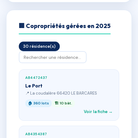
🏢 Copropriétés gérées en 2025
30 résidence(s)
AB4472437
Le Port
📍 La coudalère 66420 LE BARCARES
🏠 360 lots
🏗 10 bât.
Voir la fiche →
AB4354387