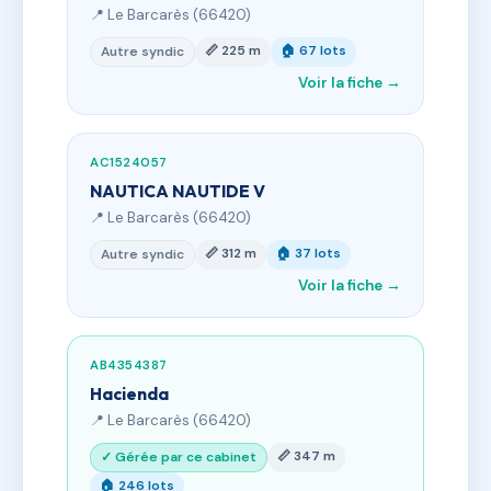
📍 Le Barcarès (66420)
📏 225 m
🏠 67 lots
Autre syndic
Voir la fiche →
AC1524057
NAUTICA NAUTIDE V
📍 Le Barcarès (66420)
📏 312 m
🏠 37 lots
Autre syndic
Voir la fiche →
AB4354387
Hacienda
📍 Le Barcarès (66420)
📏 347 m
✓ Gérée par ce cabinet
🏠 246 lots