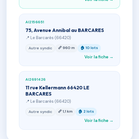
AI2156651
75, Avenue Annibal au BARCARES
📍 Le Barcarès (66420)
📏 960 m
🏠 10 lots
Autre syndic
Voir la fiche →
AI2691426
11 rue Kellermann 66420 LE
BARCARES
📍 Le Barcarès (66420)
📏 1,1 km
🏠 2 lots
Autre syndic
Voir la fiche →