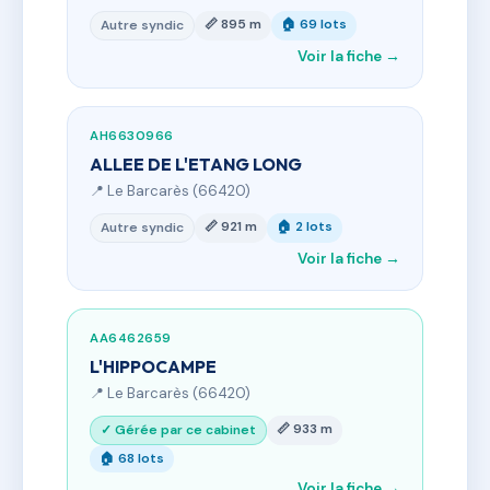
📏 895 m
🏠 69 lots
Autre syndic
Voir la fiche →
AH6630966
ALLEE DE L'ETANG LONG
📍 Le Barcarès (66420)
📏 921 m
🏠 2 lots
Autre syndic
Voir la fiche →
AA6462659
L'HIPPOCAMPE
📍 Le Barcarès (66420)
📏 933 m
✓ Gérée par ce cabinet
🏠 68 lots
Voir la fiche →