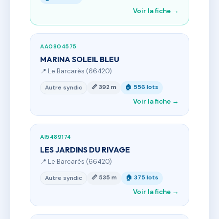
Voir la fiche →
AA0804575
MARINA SOLEIL BLEU
📍 Le Barcarès (66420)
📏 392 m
🏠 556 lots
Autre syndic
Voir la fiche →
AI5489174
LES JARDINS DU RIVAGE
📍 Le Barcarès (66420)
📏 535 m
🏠 375 lots
Autre syndic
Voir la fiche →