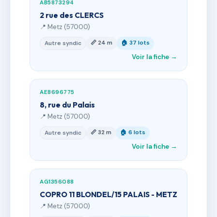
AB5873294
2 rue des CLERCS
📍 Metz (57000)
📏 24 m
🏠 37 lots
Autre syndic
Voir la fiche →
AE8696775
8, rue du Palais
📍 Metz (57000)
📏 32 m
🏠 6 lots
Autre syndic
Voir la fiche →
AG1356088
COPRO 11 BLONDEL/15 PALAIS - METZ
📍 Metz (57000)