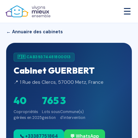
☰
← Annuaire des cabinets
🇫🇷 CAB39374481800013
Cabinet GUERBERT
📍 1 Rue des Clercs, 57000 Metz, France
40
765
3
Copropriétés
Lots sous
Commune(s)
gérées en 2025
gestion
d'intervention
📞 +33387751864
💬 WhatsApp