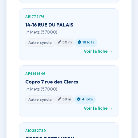
AE1777176
14-16 RUE DU PALAIS
📍 Metz (57000)
📏 50 m
🏠 16 lots
Autre syndic
Voir la fiche →
AF4141446
Copro 7 rue des Clercs
📍 Metz (57000)
📏 58 m
🏠 4 lots
Autre syndic
Voir la fiche →
AI0382739