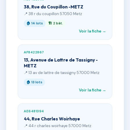
38, Rue du Coupillon -METZ
📍 38 r du coupillon 57050 Metz
🏠 14 lots
🏗 2 bât.
Voir la fiche →
AF8422867
13, Avenue de Lattre de Tassigny -
METZ
📍 13 av de lattre de tassigny 57000 Metz
🏠 13 lots
Voir la fiche →
AE6481394
44, Rue Charles Woirhaye
📍 44 r charles woirhaye 57000 Metz