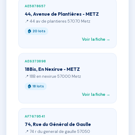
AE5878657
44, Avenue de Plantières - METZ
📍 44 av de plantieres 57070 Metz
🏠 20 lots
Voir la fiche →
AE6373898
18Bis, En Nexirue - METZ
📍 18B en nexirue 57000 Metz
🏠 18 lots
Voir la fiche →
AF7679541
74, Rue du Général de Gaulle
📍 74 r du general de gaulle 57050