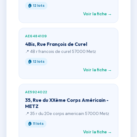
🏠 12 lots
Voir la fiche →
AE6484109
4Bis, Rue François de Curel
📍 4B r francois de curel 57000 Metz
🏠 12 lots
Voir la fiche →
AE5924022
35, Rue du XXème Corps Américain -
METZ
📍 35 r du 20e corps americain 57000 Metz
🏠 11 lots
Voir la fiche →