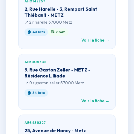
AH0142257
2, Rue Harelle - 3, Rempart Saint
Thiébault - METZ
📍 2 r harelle 57000 Metz
🏠 43 lots
🏗 2 bât.
Voir la fiche →
AE5905708
9, Rue Gaston Zeller - METZ -
Résidence L'Iliade
📍 9 r gaston zeller 57000 Metz
🏠 34 lots
Voir la fiche →
AE6439327
25, Avenue de Nancy - Metz