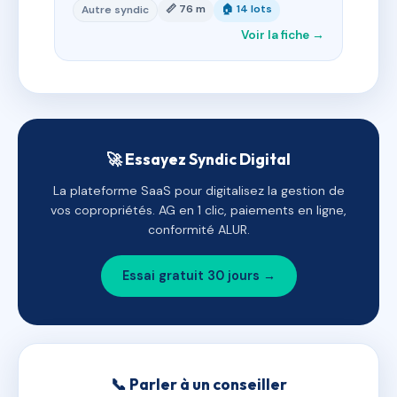
📏 76 m
🏠 14 lots
Autre syndic
Voir la fiche →
🚀 Essayez Syndic Digital
La plateforme SaaS pour digitalisez la gestion de
vos copropriétés. AG en 1 clic, paiements en ligne,
conformité ALUR.
Essai gratuit 30 jours →
📞 Parler à un conseiller