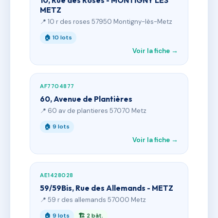
10, Rue des Roses - MONTIGNY LES
METZ
📍 10 r des roses 57950 Montigny-lès-Metz
🏠 10 lots
Voir la fiche →
AF7704877
60, Avenue de Plantières
📍 60 av de plantieres 57070 Metz
🏠 9 lots
Voir la fiche →
AE1428028
59/59Bis, Rue des Allemands - METZ
📍 59 r des allemands 57000 Metz
🏠 9 lots
🏗 2 bât.