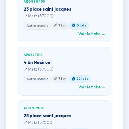
AE0999458
23 place saint jacques
📍 Metz (57000)
📏 72 m
🏠 5 lots
Autre syndic
Voir la fiche →
AF6377519
4 En Nexirue
📍 Metz (57000)
📏 73 m
🏠 22 lots
Autre syndic
Voir la fiche →
AC8702615
25 place saint jacques
📍 Metz (57000)