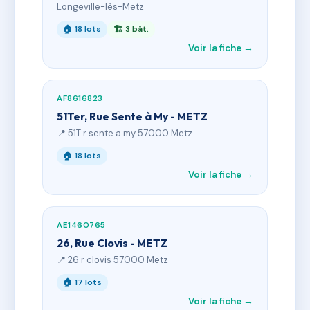
Longeville-lès-Metz
🏠 18 lots
🏗 3 bât.
Voir la fiche →
AF8616823
51Ter, Rue Sente à My - METZ
📍 51T r sente a my 57000 Metz
🏠 18 lots
Voir la fiche →
AE1460765
26, Rue Clovis - METZ
📍 26 r clovis 57000 Metz
🏠 17 lots
Voir la fiche →