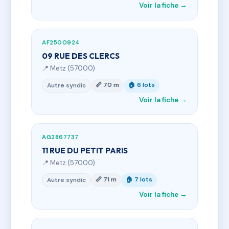
Voir la fiche →
AF2500924
09 RUE DES CLERCS
📍 Metz (57000)
📏 70 m
🏠 6 lots
Autre syndic
Voir la fiche →
AG2867737
11 RUE DU PETIT PARIS
📍 Metz (57000)
📏 71 m
🏠 7 lots
Autre syndic
Voir la fiche →