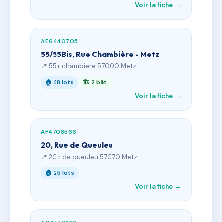
Voir la fiche →
AE6440705
55/55Bis, Rue Chambière - Metz
📍 55 r chambiere 57000 Metz
🏠 28 lots
🏗 2 bât.
Voir la fiche →
AF4708566
20, Rue de Queuleu
📍 20 r de queuleu 57070 Metz
🏠 25 lots
Voir la fiche →