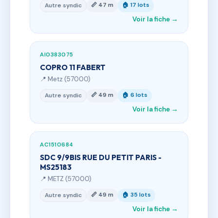
📏 47 m
🏠 17 lots
Autre syndic
Voir la fiche →
AI0383075
COPRO 11 FABERT
📍 Metz (57000)
📏 49 m
🏠 6 lots
Autre syndic
Voir la fiche →
AC1510684
SDC 9/9BIS RUE DU PETIT PARIS -
MS25183
📍 METZ (57000)
📏 49 m
🏠 35 lots
Autre syndic
Voir la fiche →