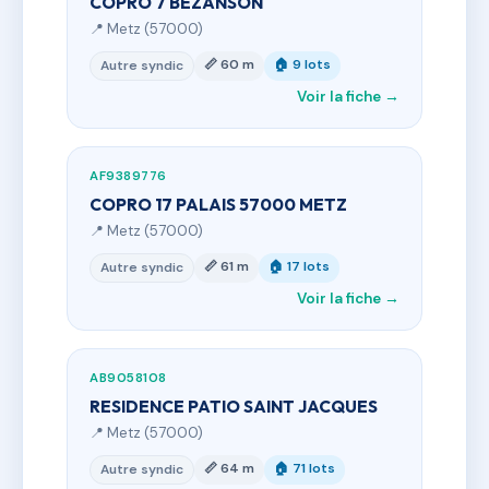
COPRO 7 BEZANSON
📍 Metz (57000)
📏 60 m
🏠 9 lots
Autre syndic
Voir la fiche →
AF9389776
COPRO 17 PALAIS 57000 METZ
📍 Metz (57000)
📏 61 m
🏠 17 lots
Autre syndic
Voir la fiche →
AB9058108
RESIDENCE PATIO SAINT JACQUES
📍 Metz (57000)
📏 64 m
🏠 71 lots
Autre syndic