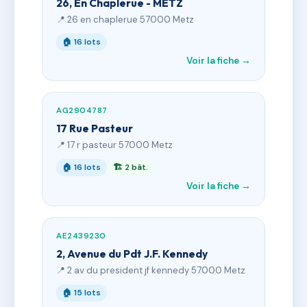
26, En Chaplerue - METZ
📍 26 en chaplerue 57000 Metz
🏠 16 lots
Voir la fiche →
AG2904787
17 Rue Pasteur
📍 17 r pasteur 57000 Metz
🏠 16 lots
🏗 2 bât.
Voir la fiche →
AE2439230
2, Avenue du Pdt J.F. Kennedy
📍 2 av du president jf kennedy 57000 Metz
🏠 15 lots