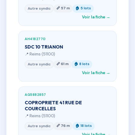
📏 57 m
🏠 5 lots
Autre syndic
Voir la fiche →
AH4182770
SDC 10 TRIANON
📍 Reims (51100)
📏 61 m
🏠 8 lots
Autre syndic
Voir la fiche →
AG5882857
COPROPRIETE 41 RUE DE
COURCELLES
📍 Reims (51100)
📏 76 m
🏠 18 lots
Autre syndic
Voir la fiche →