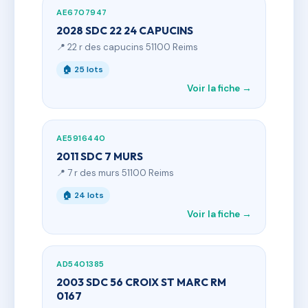
AE6707947
2028 SDC 22 24 CAPUCINS
📍 22 r des capucins 51100 Reims
🏠 25 lots
Voir la fiche →
AE5916440
2011 SDC 7 MURS
📍 7 r des murs 51100 Reims
🏠 24 lots
Voir la fiche →
AD5401385
2003 SDC 56 CROIX ST MARC RM
0167