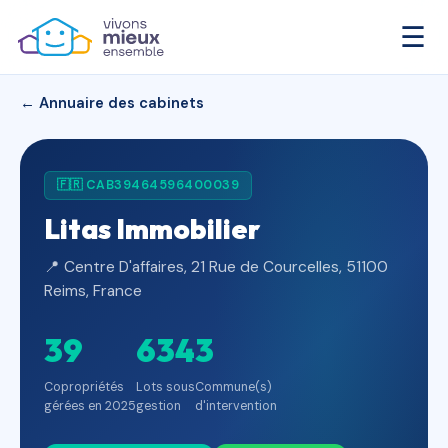
☰
← Annuaire des cabinets
🇫🇷 CAB39464596400039
Litas Immobilier
📍 Centre D'affaires, 21 Rue de Courcelles, 51100
Reims, France
39
634
3
Copropriétés
Lots sous
Commune(s)
gérées en 2025
gestion
d'intervention