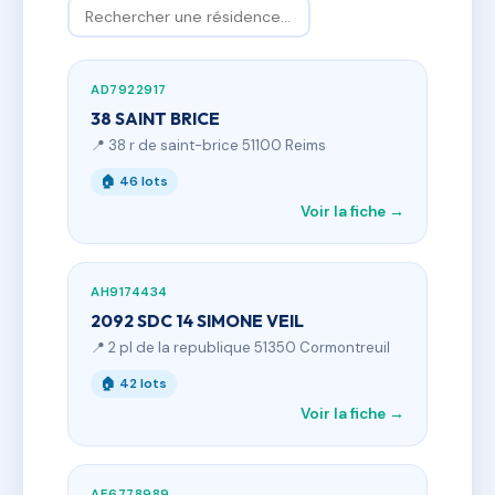
AD7922917
38 SAINT BRICE
📍 38 r de saint-brice 51100 Reims
🏠 46 lots
Voir la fiche →
AH9174434
2092 SDC 14 SIMONE VEIL
📍 2 pl de la republique 51350 Cormontreuil
🏠 42 lots
Voir la fiche →
AE6778989