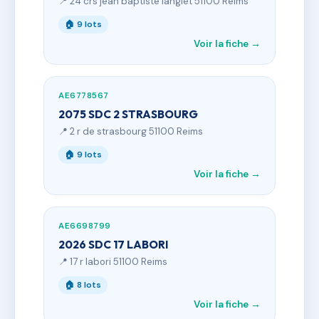
📍 24 crs jean baptiste langlet 51100 Reims
🏠 9 lots
Voir la fiche →
AE6778567
2075 SDC 2 STRASBOURG
📍 2 r de strasbourg 51100 Reims
🏠 9 lots
Voir la fiche →
AE6698799
2026 SDC 17 LABORI
📍 17 r labori 51100 Reims
🏠 8 lots
Voir la fiche →