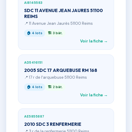
AI8145583
SDC 11 AVENUE JEAN JAURES 51100
REIMS
📍 11 Avenue Jean Jaurès 51100 Reims
🏠 4 lots
🏗 3 bât.
Voir la fiche →
AD5416151
2005 SDC 17 ARQUEBUSE RM 168
📍 17 r de l'arquebuse 51100 Reims
🏠 4 lots
🏗 2 bât.
Voir la fiche →
AE5855887
2010 SDC 3 RENFERMERIE
📍 3 r de la renfermerie 51100 Reims