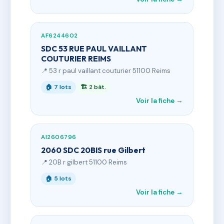
AF6244602
SDC 53 RUE PAUL VAILLANT
COUTURIER REIMS
📍 53 r paul vaillant couturier 51100 Reims
🏠 7 lots
🏗 2 bât.
Voir la fiche →
AI2606796
2060 SDC 20BIS rue Gilbert
📍 20B r gilbert 51100 Reims
🏠 5 lots
Voir la fiche →