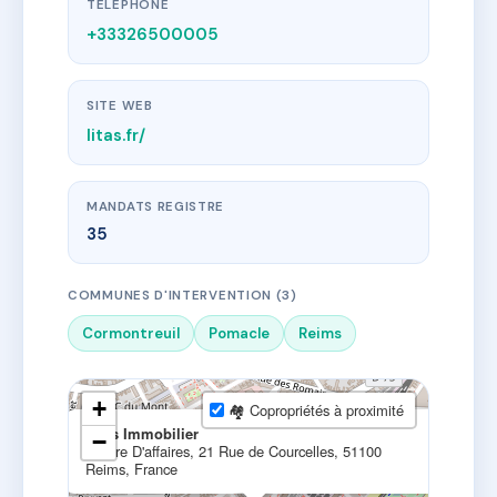
TÉLÉPHONE
+33326500005
SITE WEB
litas.fr/
MANDATS REGISTRE
35
COMMUNES D'INTERVENTION (3)
Cormontreuil
Pomacle
Reims
+
🏘 Copropriétés à proximité
×
Litas Immobilier
−
Centre D'affaires, 21 Rue de Courcelles, 51100
Reims, France