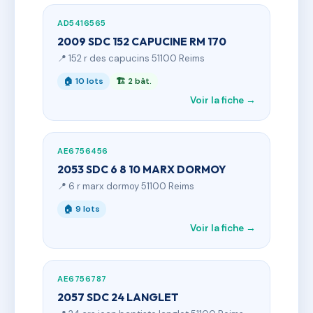
AD5416565
2009 SDC 152 CAPUCINE RM 170
📍 152 r des capucins 51100 Reims
🏠 10 lots
🏗 2 bât.
Voir la fiche →
AE6756456
2053 SDC 6 8 10 MARX DORMOY
📍 6 r marx dormoy 51100 Reims
🏠 9 lots
Voir la fiche →
AE6756787
2057 SDC 24 LANGLET