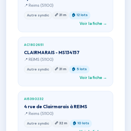
📍 Reims (51100)
📏 31 m
🏠 12 lots
Autre syndic
Voir la fiche →
AC1802651
CLAIRMARAIS - MS134157
📍 REIMS (51100)
📏 31 m
🏠 5 lots
Autre syndic
Voir la fiche →
AI5390232
4 rue de Clairmarais à REIMS
📍 Reims (51100)
📏 32 m
🏠 10 lots
Autre syndic