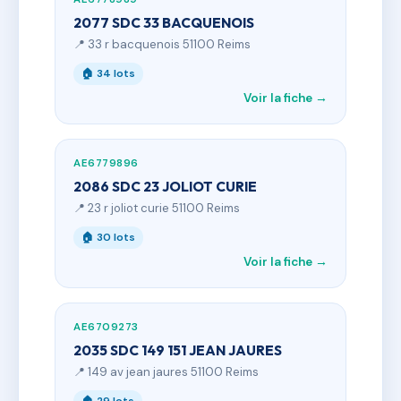
2077 SDC 33 BACQUENOIS
📍 33 r bacquenois 51100 Reims
🏠 34 lots
Voir la fiche →
AE6779896
2086 SDC 23 JOLIOT CURIE
📍 23 r joliot curie 51100 Reims
🏠 30 lots
Voir la fiche →
AE6709273
2035 SDC 149 151 JEAN JAURES
📍 149 av jean jaures 51100 Reims