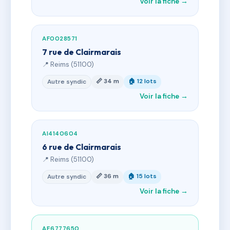
Voir la fiche →
AF0028571
7 rue de Clairmarais
📍 Reims (51100)
📏 34 m
🏠 12 lots
Autre syndic
Voir la fiche →
AI4140604
6 rue de Clairmarais
📍 Reims (51100)
📏 36 m
🏠 15 lots
Autre syndic
Voir la fiche →
AE6777650