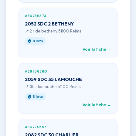
AE6756373
2052 SDC 2 BETHENY
📍 2 r de betheny 51100 Reims
🏠 8 lots
Voir la fiche →
AE6756860
2059 SDC 35 LAMOUCHE
📍 35 r lamouche 51100 Reims
🏠 8 lots
Voir la fiche →
AE6779557
2082 SDC 30 CHARLIER