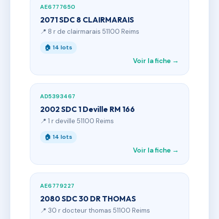
AE6777650
2071 SDC 8 CLAIRMARAIS
📍 8 r de clairmarais 51100 Reims
🏠 14 lots
Voir la fiche →
AD5393467
2002 SDC 1 Deville RM 166
📍 1 r deville 51100 Reims
🏠 14 lots
Voir la fiche →
AE6779227
2080 SDC 30 DR THOMAS
📍 30 r docteur thomas 51100 Reims