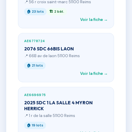
📍 56 r croix saint-marc 51100 Reims
🏠 23 lots
🏗 2 bât.
Voir la fiche →
AE6778724
2076 SDC 66BIS LAON
📍 66B av de laon 51100 Reims
🏠 21 lots
Voir la fiche →
AE6696975
2025 SDC 1 LA SALLE 4 MYRON
HERRICK
📍 1 r de la salle 51100 Reims
🏠 19 lots