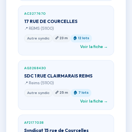
AC3277670
17 RUE DE COURCELLES
📍 REIMS (51100)
📏 23 m
🏠 12 lots
Autre syndic
Voir la fiche →
AG3268430
SDC 1 RUE CLAIRMARAIS REIMS
📍 Reims (51100)
📏 25 m
🏠 7 lots
Autre syndic
Voir la fiche →
AF2177038
Syndicat 15 rue de Courcelles