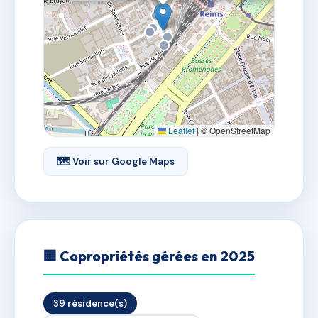
Leaflet
|
© OpenStreetMap
🗺 Voir sur Google Maps
🏢 Copropriétés gérées en 2025
39 résidence(s)