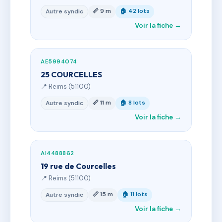
📏 9 m
🏠 42 lots
Autre syndic
Voir la fiche →
AE5994074
25 COURCELLES
📍 Reims (51100)
📏 11 m
🏠 8 lots
Autre syndic
Voir la fiche →
AI4488862
19 rue de Courcelles
📍 Reims (51100)
📏 15 m
🏠 11 lots
Autre syndic
Voir la fiche →