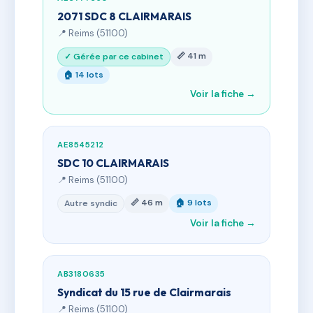
2071 SDC 8 CLAIRMARAIS
📍 Reims (51100)
📏 41 m
✓ Gérée par ce cabinet
🏠 14 lots
Voir la fiche →
AE8545212
SDC 10 CLAIRMARAIS
📍 Reims (51100)
📏 46 m
🏠 9 lots
Autre syndic
Voir la fiche →
AB3180635
Syndicat du 15 rue de Clairmarais
📍 Reims (51100)