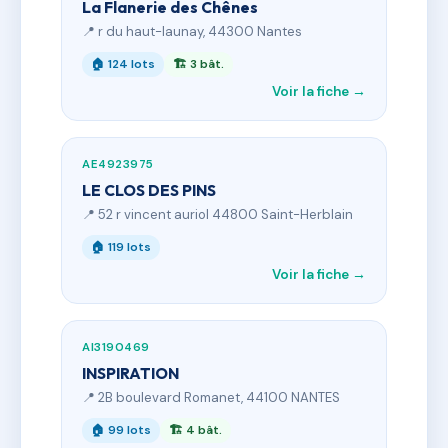
La Flanerie des Chênes
📍 r du haut-launay, 44300 Nantes
🏠 124 lots
🏗 3 bât.
Voir la fiche →
AE4923975
LE CLOS DES PINS
📍 52 r vincent auriol 44800 Saint-Herblain
🏠 119 lots
Voir la fiche →
AI3190469
INSPIRATION
📍 2B boulevard Romanet, 44100 NANTES
🏠 99 lots
🏗 4 bât.