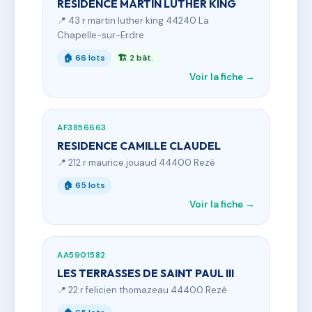
RESIDENCE MARTIN LUTHER KING
📍 43 r martin luther king 44240 La
Chapelle-sur-Erdre
🏠 66 lots
🏗 2 bât.
Voir la fiche →
AF3856663
RESIDENCE CAMILLE CLAUDEL
📍 212 r maurice jouaud 44400 Rezé
🏠 65 lots
Voir la fiche →
AA5901582
LES TERRASSES DE SAINT PAUL III
📍 22 r felicien thomazeau 44400 Rezé