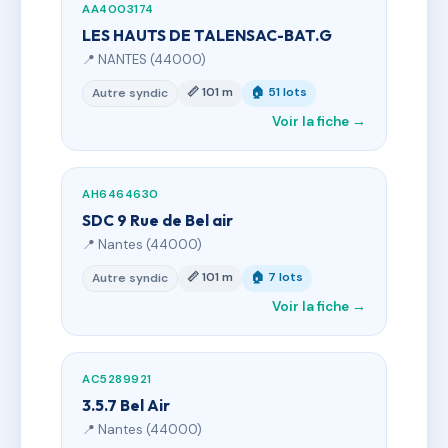
AA4003174
LES HAUTS DE TALENSAC-BAT.G
📍 NANTES (44000)
📏 101 m
🏠 51 lots
Autre syndic
Voir la fiche →
AH6464630
SDC 9 Rue de Bel air
📍 Nantes (44000)
📏 101 m
🏠 7 lots
Autre syndic
Voir la fiche →
AC5289921
3.5.7 Bel Air
📍 Nantes (44000)