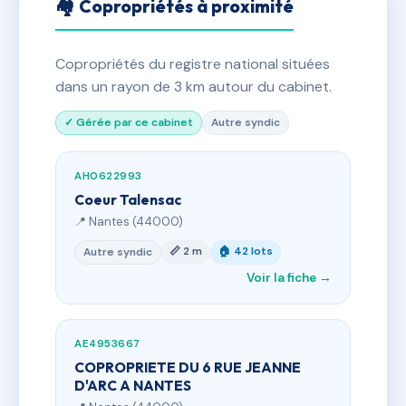
🏘 Copropriétés à proximité
Copropriétés du registre national situées
dans un rayon de 3 km autour du cabinet.
✓ Gérée par ce cabinet
Autre syndic
AH0622993
Coeur Talensac
📍 Nantes (44000)
📏 2 m
🏠 42 lots
Autre syndic
Voir la fiche →
AE4953667
COPROPRIETE DU 6 RUE JEANNE
D'ARC A NANTES