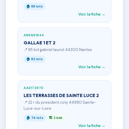
🏠 88 lots
Voir la fiche →
AB9661844
GALLAE 1 ET 2
📍 85 bd gabriel lauriol 44300 Nantes
🏠 82 lots
Voir la fiche →
AA3172970
LES TERRASSES DE SAINTE LUCE 2
📍 22 r du president coty 44980 Sainte-
Luce-sur-Loire
🏠 74 lots
🏗 2 bât.
Voir la fiche →