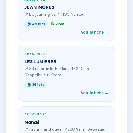
JEAN INGRES
📍 bd jean ingres, 44100 Nantes
🏠 45 lots
🏗 2 bât.
Voir la fiche →
AH8872574
LES LUMIERES
📍 39 r martin luther king 44240 La
Chapelle-sur-Erdre
🏠 36 lots
Voir la fiche →
AC3488707
Manaé
📍 1 av armand duez 44230 Saint-Sébastien-