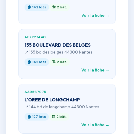
🏠 142 lots
🏗 2 bât.
Voir la fiche →
AE7227440
155 BOULEVARD DES BELGES
📍 155 bd des belges 44300 Nantes
🏠 142 lots
🏗 2 bât.
Voir la fiche →
AA9567975
L'OREE DE LONGCHAMP
📍 144 bd de longchamp 44300 Nantes
🏠 127 lots
🏗 2 bât.
Voir la fiche →