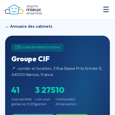
☰
← Annuaire des cabinets
🇫🇷 CAB39748693700014
Groupe CIF
📍 : syndic et location, 3 Rue Basse Prte Entrée 11,
44000 Nantes, France
41
3 275
10
Copropriétés
Lots sous
Commune(s)
gérées en 2025
gestion
d'intervention