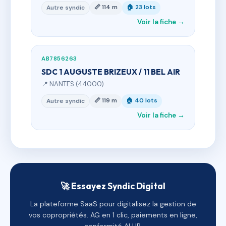
📏 114 m
🏠 23 lots
Autre syndic
Voir la fiche →
AB7856263
SDC 1 AUGUSTE BRIZEUX / 11 BEL AIR
📍 NANTES (44000)
📏 119 m
🏠 40 lots
Autre syndic
Voir la fiche →
🚀 Essayez Syndic Digital
La plateforme SaaS pour digitalisez la gestion de
vos copropriétés. AG en 1 clic, paiements en ligne,