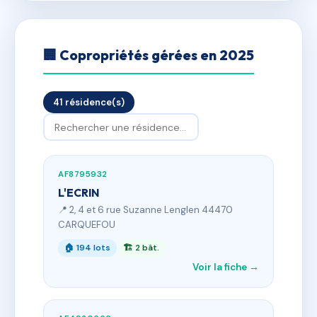
🏢 Copropriétés gérées en 2025
41 résidence(s)
AF8795932
L'ECRIN
📍 2, 4 et 6 rue Suzanne Lenglen 44470
CARQUEFOU
🏠 194 lots
🏗 2 bât.
Voir la fiche →