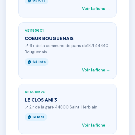
🏠 65 lots
Voir la fiche →
AE1195601
COEUR BOUGUENAIS
📍 6 r de la commune de paris de1871 44340
Bouguenais
🏠 64 lots
Voir la fiche →
AE4918520
LE CLOS AMI 3
📍 2 r de la gare 44800 Saint-Herblain
🏠 61 lots
Voir la fiche →