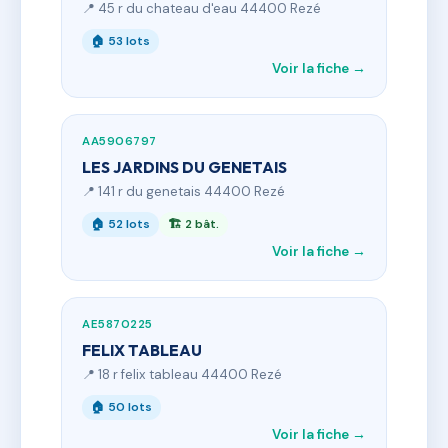
📍 45 r du chateau d'eau 44400 Rezé
🏠 53 lots
Voir la fiche →
AA5906797
LES JARDINS DU GENETAIS
📍 141 r du genetais 44400 Rezé
🏠 52 lots
🏗 2 bât.
Voir la fiche →
AE5870225
FELIX TABLEAU
📍 18 r felix tableau 44400 Rezé
🏠 50 lots
Voir la fiche →