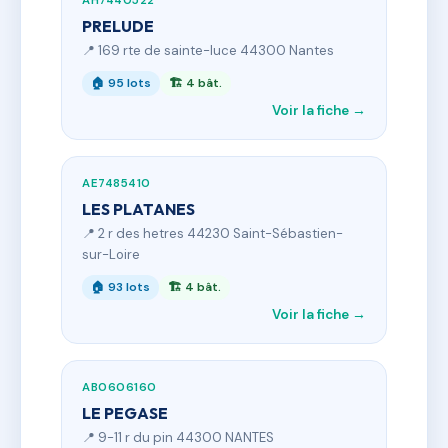
AH7440522
PRELUDE
📍 169 rte de sainte-luce 44300 Nantes
🏠 95 lots
🏗 4 bât.
Voir la fiche →
AE7485410
LES PLATANES
📍 2 r des hetres 44230 Saint-Sébastien-
sur-Loire
🏠 93 lots
🏗 4 bât.
Voir la fiche →
AB0606160
LE PEGASE
📍 9-11 r du pin 44300 NANTES