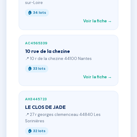
sur-Loire
🏠 34 lots
Voir la fiche →
AC4565339
10 rue de la chezine
📍 10 r de la chezine 44100 Nantes
🏠 33 lots
Voir la fiche →
AH3445723
LE CLOS DE JADE
📍 27 r georges clemenceau 44840 Les
Sorinières
🏠 32 lots