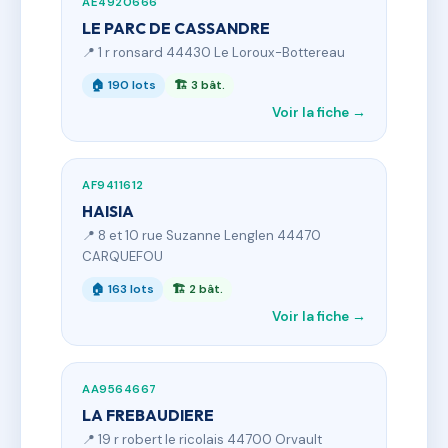
AE4920666
LE PARC DE CASSANDRE
📍 1 r ronsard 44430 Le Loroux-Bottereau
🏠 190 lots
🏗 3 bât.
Voir la fiche →
AF9411612
HAISIA
📍 8 et 10 rue Suzanne Lenglen 44470
CARQUEFOU
🏠 163 lots
🏗 2 bât.
Voir la fiche →
AA9564667
LA FREBAUDIERE
📍 19 r robert le ricolais 44700 Orvault