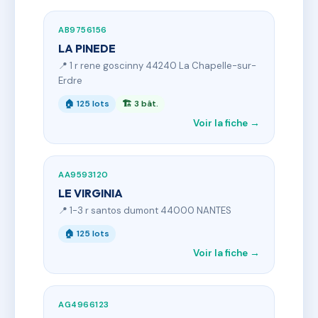
AB9756156
LA PINEDE
📍 1 r rene goscinny 44240 La Chapelle-sur-
Erdre
🏠 125 lots
🏗 3 bât.
Voir la fiche →
AA9593120
LE VIRGINIA
📍 1-3 r santos dumont 44000 NANTES
🏠 125 lots
Voir la fiche →
AG4966123