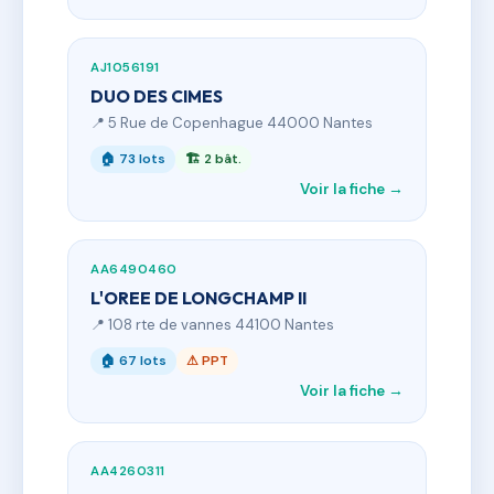
AJ1056191
DUO DES CIMES
📍 5 Rue de Copenhague 44000 Nantes
🏠 73 lots
🏗 2 bât.
Voir la fiche →
AA6490460
L'OREE DE LONGCHAMP II
📍 108 rte de vannes 44100 Nantes
🏠 67 lots
⚠ PPT
Voir la fiche →
AA4260311