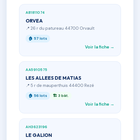
AB1811074
ORVEA
📍 26 r du patureau 44700 Orvault
🏠 57 lots
Voir la fiche →
AA5910575
LES ALLEES DE MATIAS
📍 5 r de mauperthuis 44400 Rezé
🏠 56 lots
🏗 3 bât.
Voir la fiche →
AH3623196
LE GALION