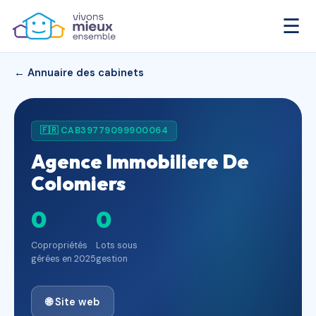
☰
← Annuaire des cabinets
🇫🇷 CAB39779099900064
Agence Immobiliere De
Colomiers
0
0
Copropriétés
Lots sous
gérées en 2025
gestion
🌐 Site web