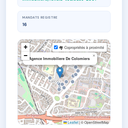
MANDATS REGISTRE
16
+
🏘 Copropriétés à proximité
−
×
Agence Immobiliere De Colomiers
Leaflet
|
© OpenStreetMap