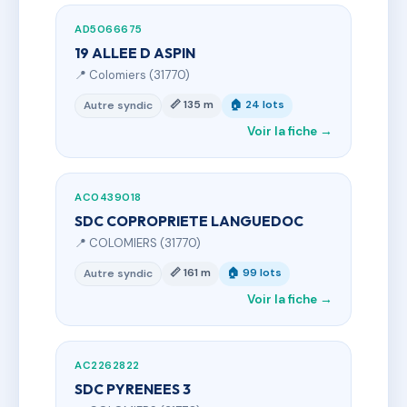
AD5066675
19 ALLEE D ASPIN
📍 Colomiers (31770)
📏 135 m
🏠 24 lots
Autre syndic
Voir la fiche →
AC0439018
SDC COPROPRIETE LANGUEDOC
📍 COLOMIERS (31770)
📏 161 m
🏠 99 lots
Autre syndic
Voir la fiche →
AC2262822
SDC PYRENEES 3