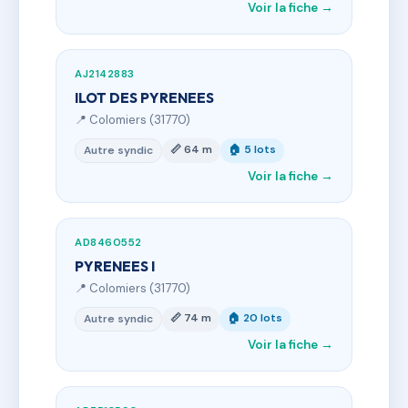
Voir la fiche →
AJ2142883
ILOT DES PYRENEES
📍 Colomiers (31770)
📏 64 m
🏠 5 lots
Autre syndic
Voir la fiche →
AD8460552
PYRENEES I
📍 Colomiers (31770)
📏 74 m
🏠 20 lots
Autre syndic
Voir la fiche →