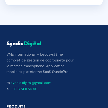
Syndic
Digital
VME International — L'écosystème
complet de gestion de copropriété pour
le marché francophone. Application
mobile et plateforme SaaS SyndicPro.
📧
syndic.digital@gmail.com
📞
+33 6 51 11 56 90
PRODUITS