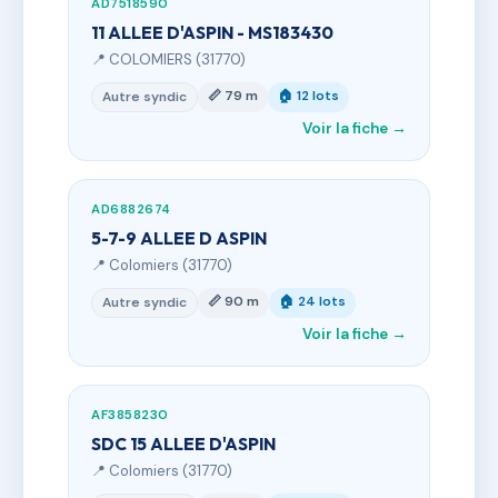
AD7518590
11 ALLEE D'ASPIN - MS183430
📍 COLOMIERS (31770)
📏 79 m
🏠 12 lots
Autre syndic
Voir la fiche →
AD6882674
5-7-9 ALLEE D ASPIN
📍 Colomiers (31770)
📏 90 m
🏠 24 lots
Autre syndic
Voir la fiche →
AF3858230
SDC 15 ALLEE D'ASPIN
📍 Colomiers (31770)