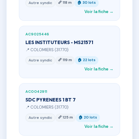
📏 118 m
🏠 30 lots
Autre syndic
Voir la fiche →
AC9025446
LES INSTITUTEURS - MS21571
📍 COLOMIERS (31770)
📏 119 m
🏠 22 lots
Autre syndic
Voir la fiche →
AC0042911
SDC PYRENEES 1 BT 7
📍 COLOMIERS (31770)
📏 125 m
🏠 20 lots
Autre syndic
Voir la fiche →