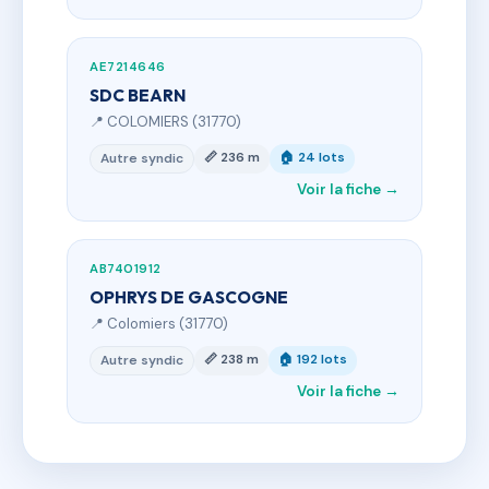
AE7214646
SDC BEARN
📍 COLOMIERS (31770)
📏 236 m
🏠 24 lots
Autre syndic
Voir la fiche →
AB7401912
OPHRYS DE GASCOGNE
📍 Colomiers (31770)
📏 238 m
🏠 192 lots
Autre syndic
Voir la fiche →