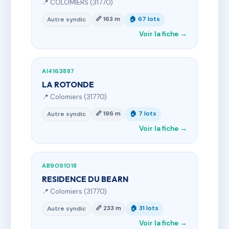
📍 COLOMIERS (31770)
📏 163 m
🏠 67 lots
Autre syndic
Voir la fiche →
AI4163887
LA ROTONDE
📍 Colomiers (31770)
📏 196 m
🏠 7 lots
Autre syndic
Voir la fiche →
AB9091018
RESIDENCE DU BEARN
📍 Colomiers (31770)
📏 233 m
🏠 31 lots
Autre syndic
Voir la fiche →