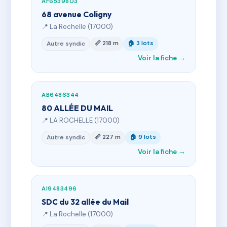
AF6539803
68 avenue Coligny
📍 La Rochelle (17000)
📏 218 m
🏠 3 lots
Autre syndic
Voir la fiche →
AB6486344
80 ALLÉE DU MAIL
📍 LA ROCHELLE (17000)
📏 227 m
🏠 9 lots
Autre syndic
Voir la fiche →
AI9483496
SDC du 32 allée du Mail
📍 La Rochelle (17000)