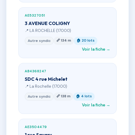
AE5327051
3 AVENUE COLIGNY
📍 LA ROCHELLE (17000)
📏 134 m
🏠 20 lots
Autre syndic
Voir la fiche →
AB4368247
SDC 4 rue Michelet
📍 La Rochelle (17000)
📏 138 m
🏠 4 lots
Autre syndic
Voir la fiche →
AE3504479
1 rue Savary