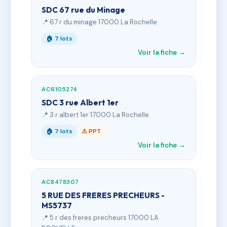
SDC 67 rue du Minage
📍 67 r du minage 17000 La Rochelle
🏠 7 lots
Voir la fiche →
AC6105274
SDC 3 rue Albert 1er
📍 3 r albert 1er 17000 La Rochelle
🏠 7 lots
⚠ PPT
Voir la fiche →
AC8478307
5 RUE DES FRERES PRECHEURS -
MS5737
📍 5 r des freres precheurs 17000 LA