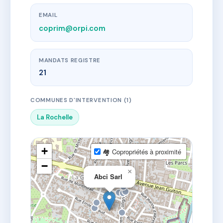
EMAIL
coprim@orpi.com
MANDATS REGISTRE
21
COMMUNES D'INTERVENTION (1)
La Rochelle
+
🏘 Copropriétés à proximité
−
×
Abci Sarl