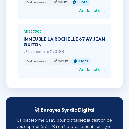
📏 231 m
🏠 6 lots
Autre syndic
Voir la fiche →
AI1387505
IMMEUBLE LA ROCHELLE 67 AV JEAN
GUITON
📍 La Rochelle (17000)
📏 232 m
🏠 3 lots
Autre syndic
Voir la fiche →
🚀 Essayez Syndic Digital
La plateforme SaaS pour digitalisez la gestion de
vos copropriétés. AG en 1 clic, paiements en ligne,