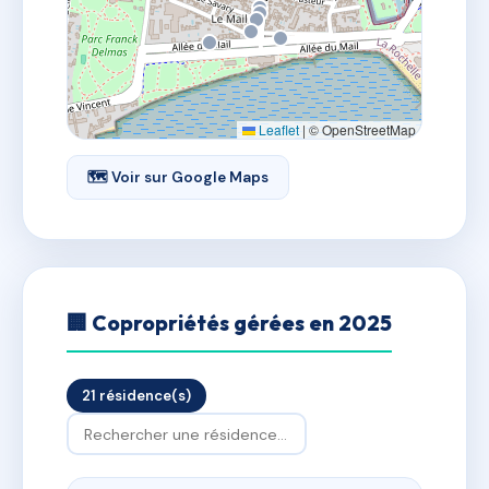
Leaflet
|
© OpenStreetMap
🗺 Voir sur Google Maps
🏢 Copropriétés gérées en 2025
21 résidence(s)