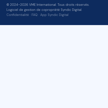
© 2024–2026 VME International. Tous droits réservés.
Logiciel de gestion de copropriété Syndic Digital.
Confidentialité
·
FAQ
·
App Syndic Digital