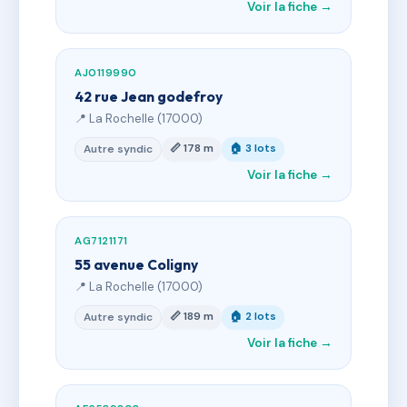
Voir la fiche →
AJ0119990
42 rue Jean godefroy
📍 La Rochelle (17000)
📏 178 m
🏠 3 lots
Autre syndic
Voir la fiche →
AG7121171
55 avenue Coligny
📍 La Rochelle (17000)
📏 189 m
🏠 2 lots
Autre syndic
Voir la fiche →