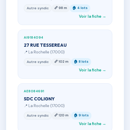
📏 98 m
🏠 4 lots
Autre syndic
Voir la fiche →
AI9184094
27 RUE TESSEREAU
📍 La Rochelle (17000)
📏 102 m
🏠 8 lots
Autre syndic
Voir la fiche →
AE8084691
SDC COLIGNY
📍 La Rochelle (17000)
📏 120 m
🏠 9 lots
Autre syndic
Voir la fiche →