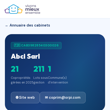
← Annuaire des cabinets
🇫🇷 CAB39828540300026
Abci Sarl
21
211
1
Copropriétés
Lots sous
Commune(s)
gérées en 2025
gestion
d'intervention
🌐 Site web
✉ coprim@orpi.com