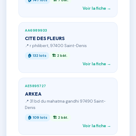
🏠 147 lots
🏗 7 bât.
Voir la fiche →
AA6989933
CITE DES FLEURS
📍 r philibert, 97400 Saint-Denis
🏠 132 lots
🏗 2 bât.
Voir la fiche →
AE5895727
ARKEA
📍 31 bd du mahatma gandhi 97490 Saint-
Denis
🏠 109 lots
🏗 2 bât.
Voir la fiche →