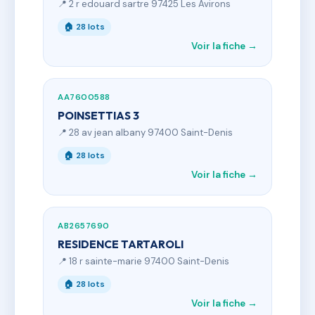
📍 2 r edouard sartre 97425 Les Avirons
🏠 28 lots
Voir la fiche →
AA7600588
POINSETTIAS 3
📍 28 av jean albany 97400 Saint-Denis
🏠 28 lots
Voir la fiche →
AB2657690
RESIDENCE TARTAROLI
📍 18 r sainte-marie 97400 Saint-Denis
🏠 28 lots
Voir la fiche →