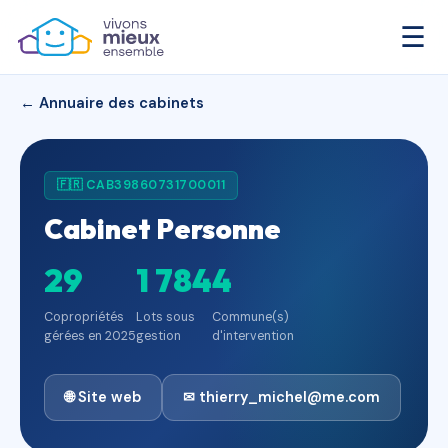
☰
← Annuaire des cabinets
🇫🇷 CAB39860731700011
Cabinet Personne
29
1 784
4
Copropriétés
Lots sous
Commune(s)
gérées en 2025
gestion
d'intervention
🌐 Site web
✉ thierry_michel@me.com