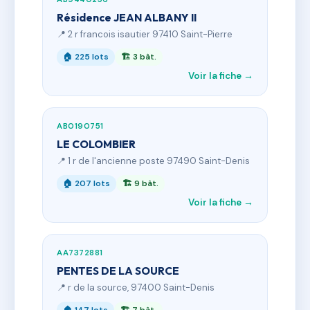
Résidence JEAN ALBANY II
📍 2 r francois isautier 97410 Saint-Pierre
🏠 225 lots
🏗 3 bât.
Voir la fiche →
AB0190751
LE COLOMBIER
📍 1 r de l'ancienne poste 97490 Saint-Denis
🏠 207 lots
🏗 9 bât.
Voir la fiche →
AA7372881
PENTES DE LA SOURCE
📍 r de la source, 97400 Saint-Denis