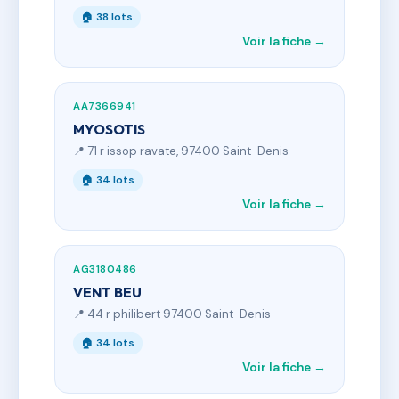
🏠 38 lots
Voir la fiche →
AA7366941
MYOSOTIS
📍 71 r issop ravate, 97400 Saint-Denis
🏠 34 lots
Voir la fiche →
AG3180486
VENT BEU
📍 44 r philibert 97400 Saint-Denis
🏠 34 lots
Voir la fiche →