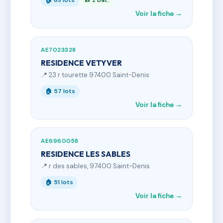
🏠 63 lots
🏗 2 bât.
Voir la fiche →
AE7023328
RESIDENCE VETYVER
📍 23 r tourette 97400 Saint-Denis
🏠 57 lots
Voir la fiche →
AE6960058
RESIDENCE LES SABLES
📍 r des sables, 97400 Saint-Denis
🏠 51 lots
Voir la fiche →