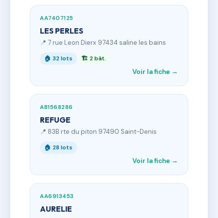
AA7407125
LES PERLES
📍 7 rue Leon Dierx 97434 saline les bains
🏠 32 lots
🏗 2 bât.
Voir la fiche →
AB1568286
REFUGE
📍 83B rte du piton 97490 Saint-Denis
🏠 28 lots
Voir la fiche →
AA6913453
AURELIE