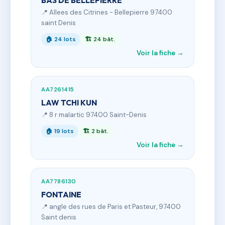
BAS DE BELLEPIERRE
📍 Allees des Citrines - Bellepierre 97400
saint Denis
🏠 24 lots
🏗 24 bât.
Voir la fiche →
AA7261415
LAW TCHI KUN
📍 8 r malartic 97400 Saint-Denis
🏠 19 lots
🏗 2 bât.
Voir la fiche →
AA7786130
FONTAINE
📍 angle des rues de Paris et Pasteur, 97400
Saint denis