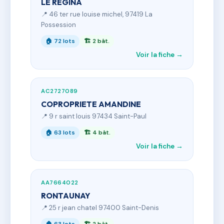
LE REGINA
📍 46 ter rue louise michel, 97419 La
Possession
🏠 72 lots
🏗 2 bât.
Voir la fiche →
AC2727089
COPROPRIETE AMANDINE
📍 9 r saint louis 97434 Saint-Paul
🏠 63 lots
🏗 4 bât.
Voir la fiche →
AA7664022
RONTAUNAY
📍 25 r jean chatel 97400 Saint-Denis