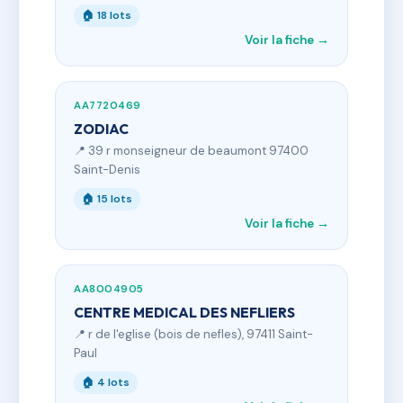
🏠 18 lots
Voir la fiche →
AA7720469
ZODIAC
📍 39 r monseigneur de beaumont 97400
Saint-Denis
🏠 15 lots
Voir la fiche →
AA8004905
CENTRE MEDICAL DES NEFLIERS
📍 r de l'eglise (bois de nefles), 97411 Saint-
Paul
🏠 4 lots