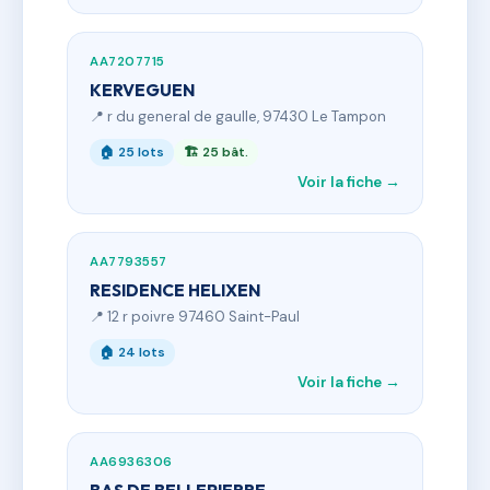
AA7207715
KERVEGUEN
📍 r du general de gaulle, 97430 Le Tampon
🏠 25 lots
🏗 25 bât.
Voir la fiche →
AA7793557
RESIDENCE HELIXEN
📍 12 r poivre 97460 Saint-Paul
🏠 24 lots
Voir la fiche →
AA6936306