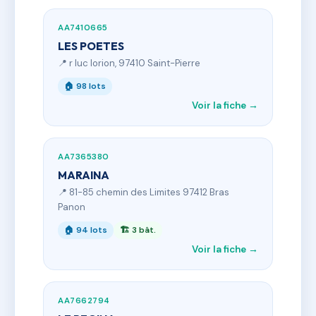
AA7410665
LES POETES
📍 r luc lorion, 97410 Saint-Pierre
🏠 98 lots
Voir la fiche →
AA7365380
MARAINA
📍 81-85 chemin des Limites 97412 Bras
Panon
🏠 94 lots
🏗 3 bât.
Voir la fiche →
AA7662794