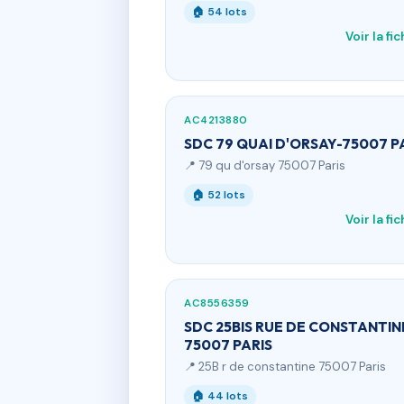
🏠 54 lots
Voir la fi
AC4213880
SDC 79 QUAI D'ORSAY-75007 P
📍 79 qu d'orsay 75007 Paris
🏠 52 lots
Voir la fi
AC8556359
SDC 25BIS RUE DE CONSTANTIN
75007 PARIS
📍 25B r de constantine 75007 Paris
🏠 44 lots