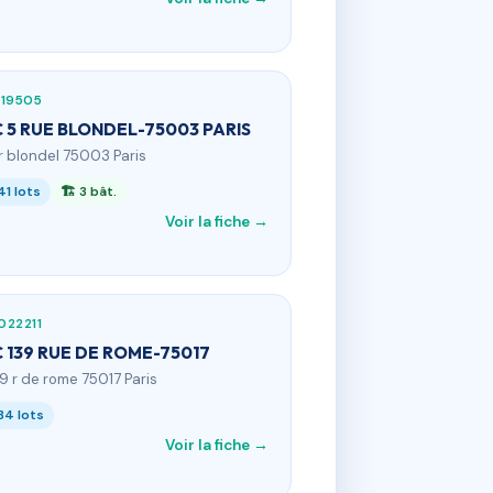
119505
 5 RUE BLONDEL-75003 PARIS
 r blondel 75003 Paris
41 lots
🏗 3 bât.
Voir la fiche →
022211
 139 RUE DE ROME-75017
39 r de rome 75017 Paris
34 lots
Voir la fiche →