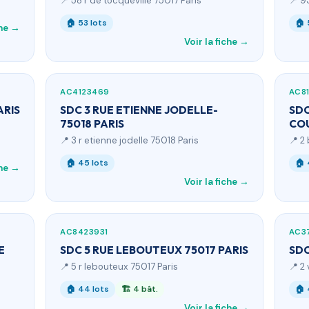
📍 58 r de tocqueville 75017 Paris
📍 9
🏠 53 lots
🏠 
che →
Voir la fiche →
AC4123469
AC8
ARIS
SDC 3 RUE ETIENNE JODELLE-
SDC
75018 PARIS
COU
📍 3 r etienne jodelle 75018 Paris
📍 2
🏠 45 lots
🏠 
che →
Voir la fiche →
AC8423931
AC3
E
SDC 5 RUE LEBOUTEUX 75017 PARIS
SDC
📍 5 r lebouteux 75017 Paris
📍 2 
🏠 44 lots
🏗 4 bât.
🏠 
Voir la fiche →