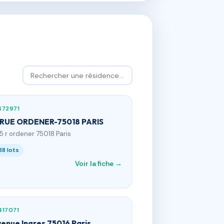
472971
 RUE ORDENER-75018 PARIS
85 r ordener 75018 Paris
88 lots
Voir la fiche →
417071
venue Ingres 75016 Paris