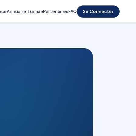
nce
Annuaire Tunisie
Partenaires
FAQ
Se Connecter