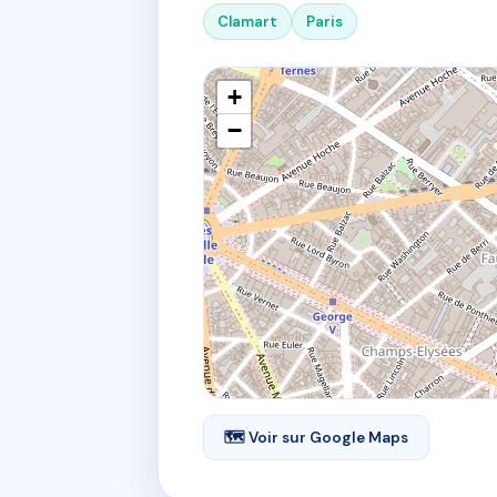
Clamart
Paris
+
−
🗺 Voir sur Google Maps