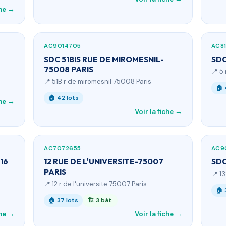
che →
AC9014705
AC8
SDC 51BIS RUE DE MIROMESNIL-
SDC
75008 PARIS
📍 5
📍 51B r de miromesnil 75008 Paris
🏠 
🏠 42 lots
che →
Voir la fiche →
AC7072655
AC9
16
12 RUE DE L'UNIVERSITE-75007
SDC
PARIS
📍 1
📍 12 r de l'universite 75007 Paris
🏠 
🏠 37 lots
🏗 3 bât.
che →
Voir la fiche →