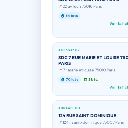
📍 22 av foch 75016 Paris
🏠 84 lots
Voir la fi
AC8564502
SDC 7 RUE MARIE ET LOUISE 75
PARIS
📍 7 r marie et louise 75010 Paris
🏠 70 lots
🏗 2 bât.
Voir la fi
AB6449300
124 RUE SAINT DOMINIQUE
📍 124 r saint-dominique 75007 Paris