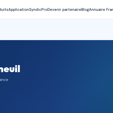
duits
Application
SyndicPro
Devenir partenaire
Blog
Annuaire Fra
neuil
rance