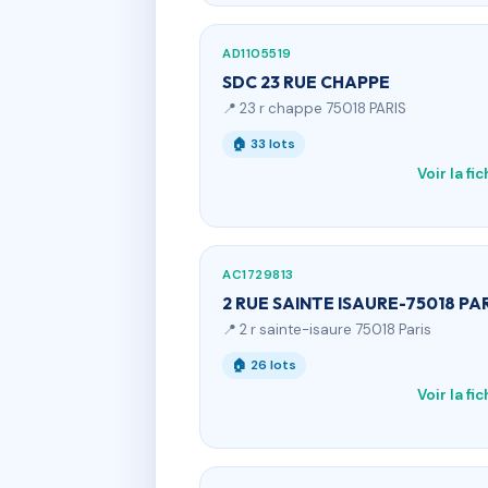
AD1105519
SDC 23 RUE CHAPPE
📍 23 r chappe 75018 PARIS
🏠 33 lots
Voir la fi
AC1729813
2 RUE SAINTE ISAURE-75018 PA
📍 2 r sainte-isaure 75018 Paris
🏠 26 lots
Voir la fi