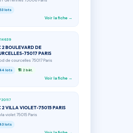
3 r de rennes 75006 Paris
53 lots
Voir la fiche →
114639
 2 BOULEVARD DE
RCELLES-75017 PARIS
 bd de courcelles 75017 Paris
44 lots
🏗 2 bât.
Voir la fiche →
720117
 2 VILLA VIOLET-75015 PARIS
vla violet 75015 Paris
43 lots
Voir la fiche →