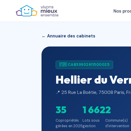
Nos pro
← Annuaire des cabinets
🇫🇷 CAB39932611500025
Hellier du Ver
📍 25 Rue La Boétie, 75008 Paris, F
35
1 662
2
Copropriétés
Lots sous
Commune(s)
gérées en 2025
gestion
d'intervention