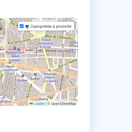
🏘 Copropriétés à proximité
Leaflet
|
© OpenStreetMap