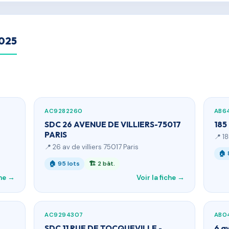
2025
AC9282260
AB6
SDC 26 AVENUE DE VILLIERS-75017
185
PARIS
📍 1
📍 26 av de villiers 75017 Paris
🏠 
🏠 95 lots
🏗 2 bât.
che →
Voir la fiche →
AC9294307
AB0
SDC 11 RUE DE TOCQUEVILLE -
6 a