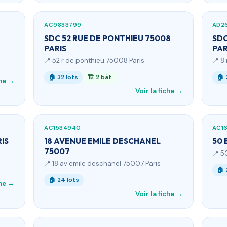
AC9833799
AD2
SDC 52 RUE DE PONTHIEU 75008
SDC
PARIS
PAR
📍 52 r de ponthieu 75008 Paris
📍 8
🏠 32 lots
🏗 2 bât.
🏠 
che →
Voir la fiche →
AC1534940
AC1
RIS
18 AVENUE EMILE DESCHANEL
50 
75007
📍 5
📍 18 av emile deschanel 75007 Paris
🏠 
🏠 24 lots
che →
Voir la fiche →