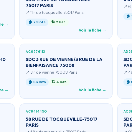
75017 PARIS
📍 6
📍 11 r de tocqueville 75017 Paris
🏠 
🏠 78 lots
🏗 2 bât.
che →
Voir la fiche →
AC9776113
AD2
010
SDC 3 RUE DE VIENNE/3 RUE DE LA
SDC
BIENFAISANCE 75008
PAR
📍 3 r de vienne 75008 Paris
📍 4
🏠 66 lots
🏗 4 bât.
🏠 
che →
Voir la fiche →
AC8414450
AC3
58 RUE DE TOCQUEVILLE-75017
SDC
PARIS
PAR