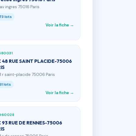
 av ingres 75016 Paris
73 lots
Voir la fiche →
680031
 48 RUE SAINT PLACIDE-75006
IS
8 r saint-placide 75006 Paris
61 lots
Voir la fiche →
960028
 93 RUE DE RENNES-75006
IS