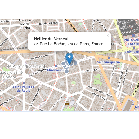
×
Hellier du Verneuil
25 Rue La Boétie, 75008 Paris, France