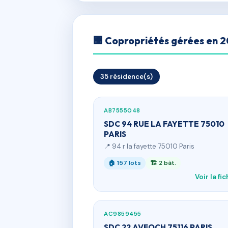
🏢 Copropriétés gérées en 
35 résidence(s)
AB7555048
SDC 94 RUE LA FAYETTE 75010
PARIS
📍 94 r la fayette 75010 Paris
🏠 157 lots
🏗 2 bât.
Voir la fi
AC9859455
SDC 22 AVFOCH 75116 PARIS