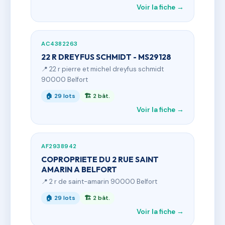
Voir la fiche →
AC4382263
22 R DREYFUS SCHMIDT - MS29128
📍 22 r pierre et michel dreyfus schmidt
90000 Belfort
🏠 29 lots
🏗 2 bât.
Voir la fiche →
AF2938942
COPROPRIETE DU 2 RUE SAINT
AMARIN A BELFORT
📍 2 r de saint-amarin 90000 Belfort
🏠 29 lots
🏗 2 bât.
Voir la fiche →