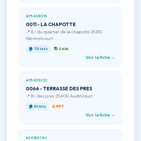
AF5438015
0011 - LA CHAPOTTE
📍 6 r du quartier de la chapotte 25310
Hérimoncourt
🏠 70 lots
🏗 2 bât.
Voir la fiche →
AF5433222
0066 - TERRASSE DES PRES
📍 8 r des pres 25400 Audincourt
🏠 61 lots
⚠ PPT
Voir la fiche →
AF4185740