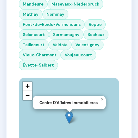
Mandeure
Masevaux-Niederbruck
Mathay
Nommay
Pont-de-Roide-Vermondans
Roppe
Seloncourt
Sermamagny
Sochaux
Taillecourt
Valdoie
Valentigney
Vieux-Charmont
Voujeaucourt
Évette-Salbert
+
−
×
Centre D'Affaires Immobilieres