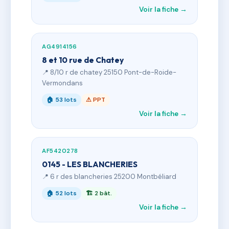
Voir la fiche →
AG4914156
8 et 10 rue de Chatey
📍 8/10 r de chatey 25150 Pont-de-Roide-
Vermondans
🏠 53 lots
⚠ PPT
Voir la fiche →
AF5420278
0145 - LES BLANCHERIES
📍 6 r des blancheries 25200 Montbéliard
🏠 52 lots
🏗 2 bât.
Voir la fiche →