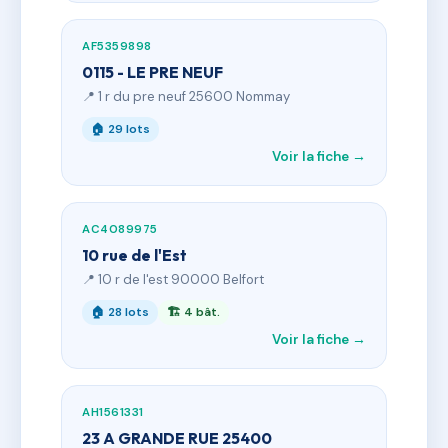
AF5359898
0115 - LE PRE NEUF
📍 1 r du pre neuf 25600 Nommay
🏠 29 lots
Voir la fiche →
AC4089975
10 rue de l'Est
📍 10 r de l'est 90000 Belfort
🏠 28 lots
🏗 4 bât.
Voir la fiche →
AH1561331
23 A GRANDE RUE 25400