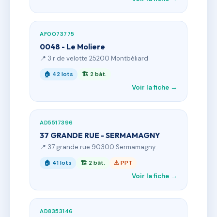
AF0073775
0048 - Le Moliere
📍 3 r de velotte 25200 Montbéliard
🏠 42 lots
🏗 2 bât.
Voir la fiche →
AD5517396
37 GRANDE RUE - SERMAMAGNY
📍 37 grande rue 90300 Sermamagny
🏠 41 lots
🏗 2 bât.
⚠ PPT
Voir la fiche →
AD8353146