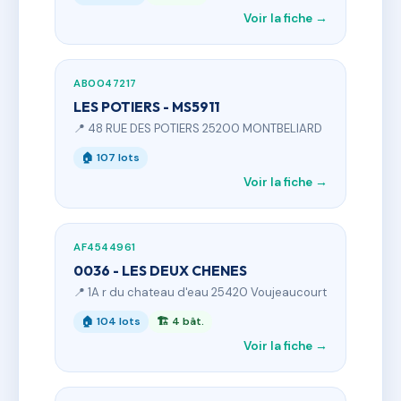
Voir la fiche →
AB0047217
LES POTIERS - MS5911
📍 48 RUE DES POTIERS 25200 MONTBELIARD
🏠 107 lots
Voir la fiche →
AF4544961
0036 - LES DEUX CHENES
📍 1A r du chateau d'eau 25420 Voujeaucourt
🏠 104 lots
🏗 4 bât.
Voir la fiche →