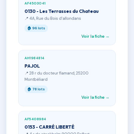
AF4503041
0130 - Les Terrasses du Chateau
📍 4A, Rue du Bois d'allondans
🏠 96 lots
Voir la fiche →
AH1984814
PAJOL
📍 28 r du docteur flamand, 25200
Montbéliard
🏠 78 lots
Voir la fiche →
AF5408984
0153 - CARRÉ LIBERTÉ