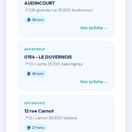
AUDINCOURT
📍 23A grande rue 25400 Audincourt
🏠 28 lots
Voir la fiche →
AF4306601
0154 - LE DUVERNOIS
📍 10 r viette 25700 Valentigney
🏠 28 lots
Voir la fiche →
AF0464412
12 rue Carnot
📍 12 r carnot 90300 Valdoie
🏠 27 lots