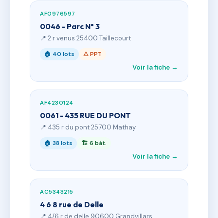
AF0976597
0046 - Parc N° 3
📍 2 r venus 25400 Taillecourt
🏠 40 lots
⚠ PPT
Voir la fiche →
AF4230124
0061 - 435 RUE DU PONT
📍 435 r du pont 25700 Mathay
🏠 38 lots
🏗 6 bât.
Voir la fiche →
AC5343215
4 6 8 rue de Delle
📍 4/6 r de delle 90600 Grandvillars