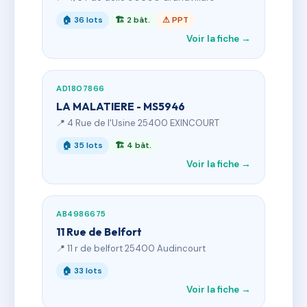
🏠 36 lots
🏗 2 bât.
⚠ PPT
Voir la fiche →
AD1807866
LA MALATIERE - MS5946
📍 4 Rue de l'Usine 25400 EXINCOURT
🏠 35 lots
🏗 4 bât.
Voir la fiche →
AB4986675
11 Rue de Belfort
📍 11 r de belfort 25400 Audincourt
🏠 33 lots
Voir la fiche →