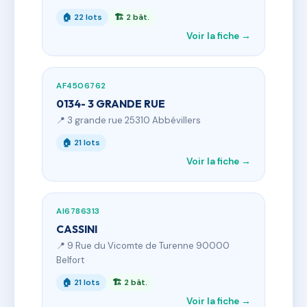
🏠 22 lots
🏗 2 bât.
Voir la fiche →
AF4506762
0134- 3 GRANDE RUE
📍 3 grande rue 25310 Abbévillers
🏠 21 lots
Voir la fiche →
AI6786313
CASSINI
📍 9 Rue du Vicomte de Turenne 90000
Belfort
🏠 21 lots
🏗 2 bât.
Voir la fiche →