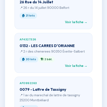
26 Rue du 14 Juillet
📍 26 r du 14 juillet 90000 Belfort
🏠 21 lots
Voir la fiche →
AF4327326
0132 - LES CARRES D'ORIANNE
📍 2 r des chenerees 90350 Évette-Salbert
🏠 20 lots
🏗 2 bât.
Voir la fiche →
AF0992263
0079 - Lattre de Tassigny
📍 1 av du marechal de lattre de tassigny
25200 Montbéliard