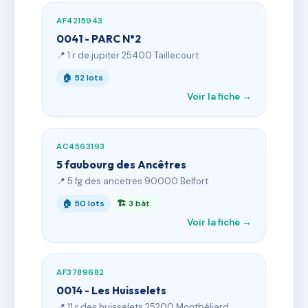
AF4215943
0041 - PARC N°2
📍 1 r de jupiter 25400 Taillecourt
🏠 52 lots
Voir la fiche →
AC4563193
5 faubourg des Ancêtres
📍 5 fg des ancetres 90000 Belfort
🏠 50 lots
🏗 3 bât.
Voir la fiche →
AF3789682
0014 - Les Huisselets
📍 11 r des huisselets 25200 Montbéliard