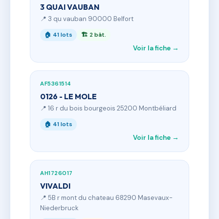
3 QUAI VAUBAN
📍 3 qu vauban 90000 Belfort
🏠 41 lots
🏗 2 bât.
Voir la fiche →
AF5361514
0126 - LE MOLE
📍 16 r du bois bourgeois 25200 Montbéliard
🏠 41 lots
Voir la fiche →
AH1726017
VIVALDI
📍 5B r mont du chateau 68290 Masevaux-
Niederbruck