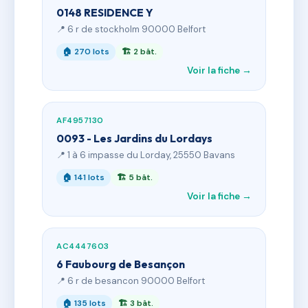
0148 RESIDENCE Y
📍 6 r de stockholm 90000 Belfort
🏠 270 lots
🏗 2 bât.
Voir la fiche →
AF4957130
0093 - Les Jardins du Lordays
📍 1 à 6 impasse du Lorday, 25550 Bavans
🏠 141 lots
🏗 5 bât.
Voir la fiche →
AC4447603
6 Faubourg de Besançon
📍 6 r de besancon 90000 Belfort
🏠 135 lots
🏗 3 bât.