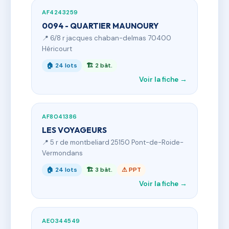
AF4243259
0094 - QUARTIER MAUNOURY
📍 6/8 r jacques chaban-delmas 70400
Héricourt
🏠 24 lots
🏗 2 bât.
Voir la fiche →
AF8041386
LES VOYAGEURS
📍 5 r de montbeliard 25150 Pont-de-Roide-
Vermondans
🏠 24 lots
🏗 3 bât.
⚠ PPT
Voir la fiche →
AE0344549