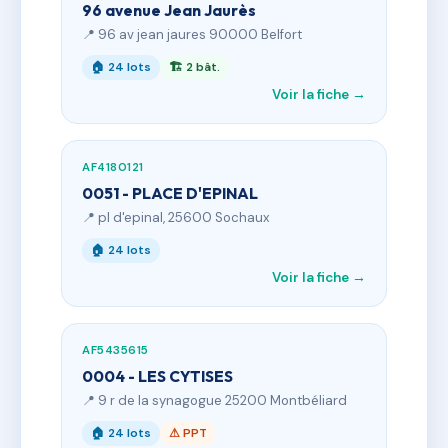
96 avenue Jean Jaurès
📍 96 av jean jaures 90000 Belfort
🏠 24 lots
🏗 2 bât.
Voir la fiche →
AF4180121
0051 - PLACE D'EPINAL
📍 pl d'epinal, 25600 Sochaux
🏠 24 lots
Voir la fiche →
AF5435615
0004 - LES CYTISES
📍 9 r de la synagogue 25200 Montbéliard
🏠 24 lots
⚠ PPT