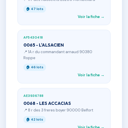
🏠 47 lots
Voir la fiche →
AF5430418
0065 - L'ALSACIEN
📍 1A r du commandant arnaud 90380
Roppe
🏠 46 lots
Voir la fiche →
AE3936788
0068 - LES ACCACIAS
📍 8 r des 3 freres boyer 90000 Belfort
🏠 42 lots
Voir la fiche →