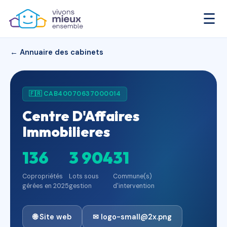
☰
← Annuaire des cabinets
🇫🇷 CAB40070637000014
Centre D'Affaires
Immobilieres
136
3 904
31
Copropriétés
Lots sous
Commune(s)
gérées en 2025
gestion
d'intervention
🌐 Site web
✉ logo-small@2x.png