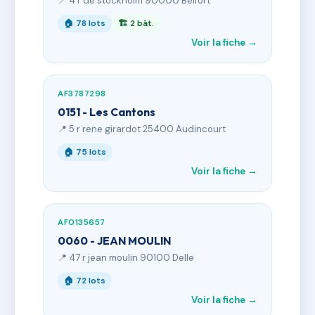
📍 4 r de stockholm 90000 Belfort
🏠 78 lots
🏗 2 bât.
Voir la fiche →
AF3787298
0151 - Les Cantons
📍 5 r rene girardot 25400 Audincourt
🏠 75 lots
Voir la fiche →
AF0135657
0060 - JEAN MOULIN
📍 47 r jean moulin 90100 Delle
🏠 72 lots
Voir la fiche →