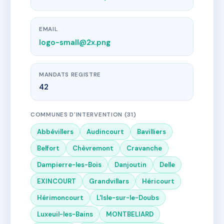
EMAIL
logo-small@2x.png
MANDATS REGISTRE
42
COMMUNES D'INTERVENTION (31)
Abbévillers
Audincourt
Bavilliers
Belfort
Chèvremont
Cravanche
Dampierre-les-Bois
Danjoutin
Delle
EXINCOURT
Grandvillars
Héricourt
Hérimoncourt
L'Isle-sur-le-Doubs
Luxeuil-les-Bains
MONTBELIARD