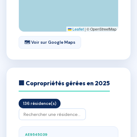
Leaflet
|
© OpenStreetMap
🗺 Voir sur Google Maps
🏢 Copropriétés gérées en 2025
136 résidence(s)
AE9545039