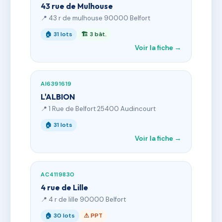
43 rue de Mulhouse
📍 43 r de mulhouse 90000 Belfort
🏠 31 lots
🏗 3 bât.
Voir la fiche →
AI6391619
L'ALBION
📍 1 Rue de Belfort 25400 Audincourt
🏠 31 lots
Voir la fiche →
AC4119830
4 rue de Lille
📍 4 r de lille 90000 Belfort
🏠 30 lots
⚠ PPT