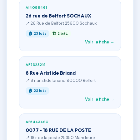
AI4099461
26 rue de Belfort SOCHAUX
📍 26 Rue de Belfort 25600 Sochaux
🏠 23 lots
🏗 2 bât.
Voir la fiche →
AF7323215
8 Rue Aristide Briand
📍 8 r aristide briand 90000 Belfort
🏠 23 lots
Voir la fiche →
AF5443460
0077 - 18 RUE DE LA POSTE
📍 18 r de la poste 25350 Mandeure