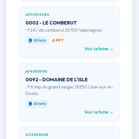
AF0094490
0002 - LE COMBERUT
📍 24 r de comberut 25700 Valentigney
🏠 33 lots
⚠ PPT
Voir la fiche →
AF4558995
0092 - DOMAINE DE L'ISLE
📍 6 imp du grand verger 25250 L'Isle-sur-le-
Doubs
🏠 32 lots
Voir la fiche →
AC3968468