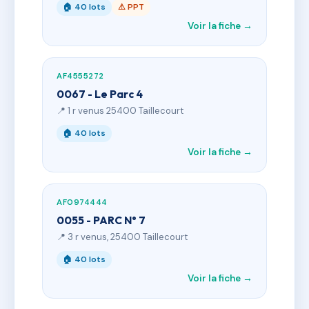
🏠 40 lots
⚠ PPT
Voir la fiche →
AF4555272
0067 - Le Parc 4
📍 1 r venus 25400 Taillecourt
🏠 40 lots
Voir la fiche →
AF0974444
0055 - PARC N° 7
📍 3 r venus, 25400 Taillecourt
🏠 40 lots
Voir la fiche →