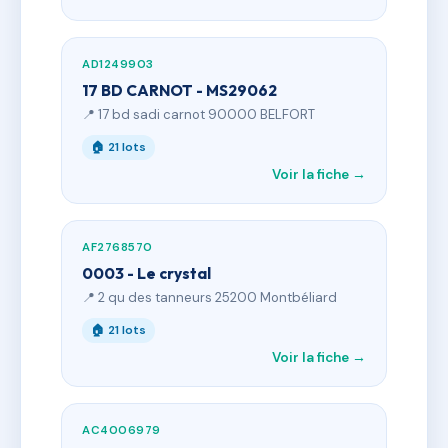
AD1249903
17 BD CARNOT - MS29062
📍 17 bd sadi carnot 90000 BELFORT
🏠 21 lots
Voir la fiche →
AF2768570
0003 - Le crystal
📍 2 qu des tanneurs 25200 Montbéliard
🏠 21 lots
Voir la fiche →
AC4006979