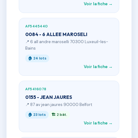
Voir la fiche →
AF5445440
0084 - 6 ALLEE MAROSELI
📍 6 all andre maroselli 70300 Luxeuil-les-
Bains
🏠 24 lots
Voir la fiche →
AF5416078
0155 - JEAN JAURES
📍 87 av jean jaures 90000 Belfort
🏠 23 lots
🏗 2 bât.
Voir la fiche →