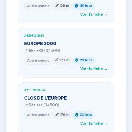
📏 129 m
🏠 191 lots
Autre syndic
Voir la fiche →
AB5601935
EUROPE 2000
📍 BEZIERS (34500)
📏 177 m
🏠 29 lots
Autre syndic
Voir la fiche →
AC8761694
CLOS DE L'EUROPE
📍 Béziers (34500)
📏 179 m
🏠 33 lots
Autre syndic
Voir la fiche →