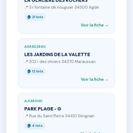
LA GLACIERE DES ROCHERS
📍 3 r fontaine de nouguier 34300 Agde
🏠 21 lots
Voir la fiche →
AD5832860
LES JARDINS DE LA VALETTE
📍 202 r des oliviers 34370 Maraussan
🏠 12 lots
Voir la fiche →
AJ1380161
PARK PLAGE - G
📍 Rue du Saint Pierre 34410 Sérignan
🏠 4 lots