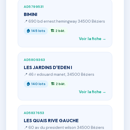
AD5799531
BIMINI
📍 690 bd ernest hemingway 34500 Béziers
🏠 145 lots
🏗 2 bât.
Voir la fiche →
AD5809363
LES JARDINS D'EDEN I
📍 46 r edouard manet, 34500 Béziers
🏠 140 lots
🏗 2 bât.
Voir la fiche →
AD5837653
LES QUAIS RIVE GAUCHE
📍 60 av du president wilson 34500 Béziers