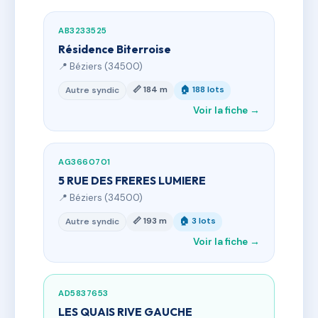
AB3233525
Résidence Biterroise
📍 Béziers (34500)
📏 184 m
🏠 188 lots
Autre syndic
Voir la fiche →
AG3660701
5 RUE DES FRERES LUMIERE
📍 Béziers (34500)
📏 193 m
🏠 3 lots
Autre syndic
Voir la fiche →
AD5837653
LES QUAIS RIVE GAUCHE