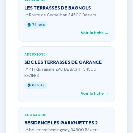
AI9048059
LES TERRASSES DE BAGNOLS
📍 Route de Corneilhan 34500 Béziers
🏠 74 lots
Voir la fiche →
AD3852035
SDC LES TERRASSES DE GARANCE
📍 41 r du raisine ZAC DE BASTIT 34500
BEZIERS
🏠 68 lots
Voir la fiche →
AG0440651
RESIDENCE LES GARIGUETTES 2
📍 bd ernest hemingway, 34500 Béziers