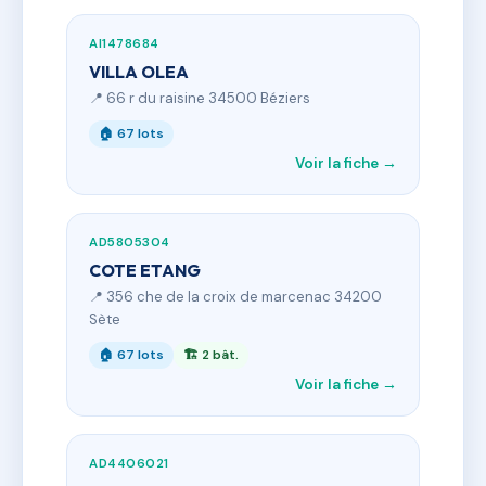
AI1478684
VILLA OLEA
📍 66 r du raisine 34500 Béziers
🏠 67 lots
Voir la fiche →
AD5805304
COTE ETANG
📍 356 che de la croix de marcenac 34200
Sète
🏠 67 lots
🏗 2 bât.
Voir la fiche →
AD4406021