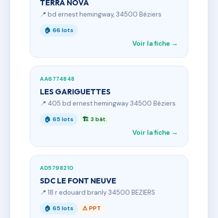
TERRA NOVA
📍 bd ernest hemingway, 34500 Béziers
🏠 66 lots
Voir la fiche →
AA6774848
LES GARIGUETTES
📍 405 bd ernest hemingway 34500 Béziers
🏠 65 lots
🏗 3 bât.
Voir la fiche →
AD5798210
SDC LE FONT NEUVE
📍 18 r edouard branly 34500 BEZIERS
🏠 65 lots
⚠ PPT