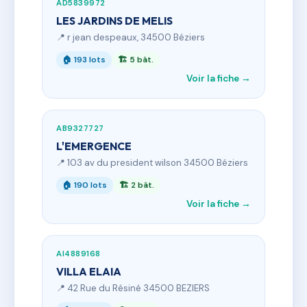
AD5839972
LES JARDINS DE MELIS
📍 r jean despeaux, 34500 Béziers
🏠 193 lots
🏗 5 bât.
Voir la fiche →
AB9327727
L'EMERGENCE
📍 103 av du president wilson 34500 Béziers
🏠 190 lots
🏗 2 bât.
Voir la fiche →
AI4889168
VILLA ELAIA
📍 42 Rue du Résiné 34500 BEZIERS