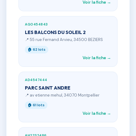
Voir la fiche →
AG0454843
LES BALCONS DU SOLEIL 2
📍 55 rue Fernand Arvieu, 34500 BEZIERS
🏠 62 lots
Voir la fiche →
AD4547444
PARC SAINT ANDRE
📍 av etienne mehul, 34070 Montpellier
🏠 61 lots
Voir la fiche →
AH2232486