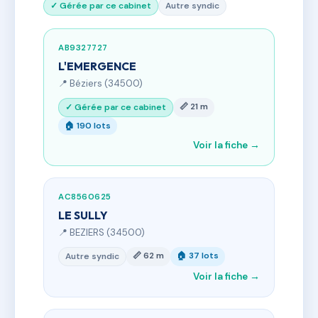
✓ Gérée par ce cabinet
Autre syndic
AB9327727
L'EMERGENCE
📍 Béziers (34500)
📏 21 m
✓ Gérée par ce cabinet
🏠 190 lots
Voir la fiche →
AC8560625
LE SULLY
📍 BEZIERS (34500)
📏 62 m
🏠 37 lots
Autre syndic
Voir la fiche →