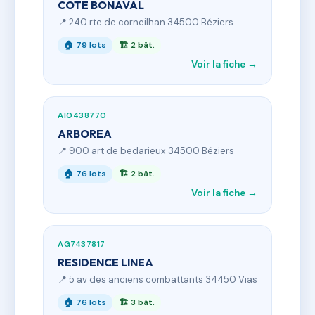
COTE BONAVAL
📍 240 rte de corneilhan 34500 Béziers
🏠 79 lots
🏗 2 bât.
Voir la fiche →
AI0438770
ARBOREA
📍 900 art de bedarieux 34500 Béziers
🏠 76 lots
🏗 2 bât.
Voir la fiche →
AG7437817
RESIDENCE LINEA
📍 5 av des anciens combattants 34450 Vias
🏠 76 lots
🏗 3 bât.