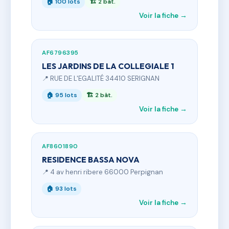
🏠 100 lots
🏗 2 bât.
Voir la fiche →
AF6796395
LES JARDINS DE LA COLLEGIALE 1
📍 RUE DE L'EGALITÉ 34410 SERIGNAN
🏠 95 lots
🏗 2 bât.
Voir la fiche →
AF8601890
RESIDENCE BASSA NOVA
📍 4 av henri ribere 66000 Perpignan
🏠 93 lots
Voir la fiche →