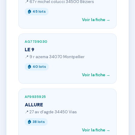
📍 67 r michel colucci 34500 Béziers
🏠 45 lots
Voir la fiche →
AG7739030
LE 9
📍 9 r azema 34070 Montpellier
🏠 40 lots
Voir la fiche →
AF9935925
ALLURE
📍 27 av d'agde 34450 Vias
🏠 38 lots
Voir la fiche →