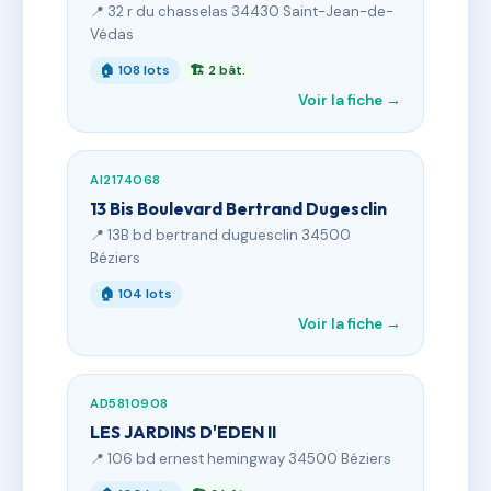
📍 32 r du chasselas 34430 Saint-Jean-de-
Védas
🏠 108 lots
🏗 2 bât.
Voir la fiche →
AI2174068
13 Bis Boulevard Bertrand Dugesclin
📍 13B bd bertrand duguesclin 34500
Béziers
🏠 104 lots
Voir la fiche →
AD5810908
LES JARDINS D'EDEN II
📍 106 bd ernest hemingway 34500 Béziers