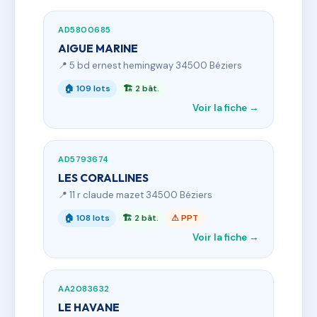
AD5800685
AIGUE MARINE
📍 5 bd ernest hemingway 34500 Béziers
🏠 109 lots
🏗 2 bât.
Voir la fiche →
AD5793674
LES CORALLINES
📍 11 r claude mazet 34500 Béziers
🏠 108 lots
🏗 2 bât.
⚠ PPT
Voir la fiche →
AA2083632
LE HAVANE