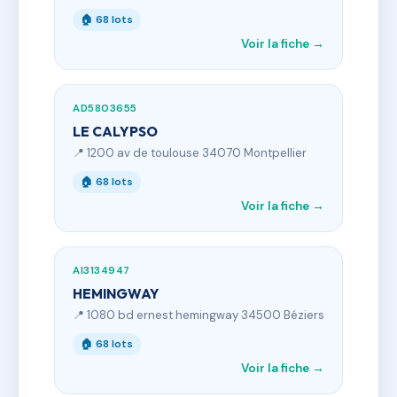
🏠 68 lots
Voir la fiche →
AD5803655
LE CALYPSO
📍 1200 av de toulouse 34070 Montpellier
🏠 68 lots
Voir la fiche →
AI3134947
HEMINGWAY
📍 1080 bd ernest hemingway 34500 Béziers
🏠 68 lots
Voir la fiche →