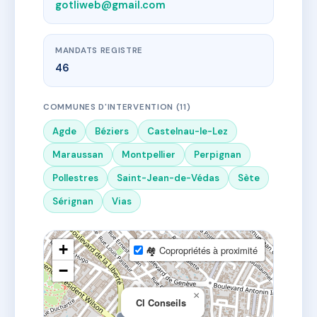
gotliweb@gmail.com
MANDATS REGISTRE
46
COMMUNES D'INTERVENTION (11)
Agde
Béziers
Castelnau-le-Lez
Maraussan
Montpellier
Perpignan
Pollestres
Saint-Jean-de-Védas
Sète
Sérignan
Vias
+
🏘 Copropriétés à proximité
−
×
Cl Conseils