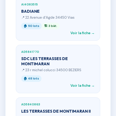
AI4083515
BADIANE
📍 22 Avenue d’Agde 34450 Vias
🏠 50 lots
🏗 3 bât.
Voir la fiche →
AD5841770
SDC LES TERRASSES DE
MONTIMARAN
📍 23 r michel colucci 34500 BEZIERS
🏠 48 lots
Voir la fiche →
AD5840863
LES TERRASSES DE MONTIMARAN II