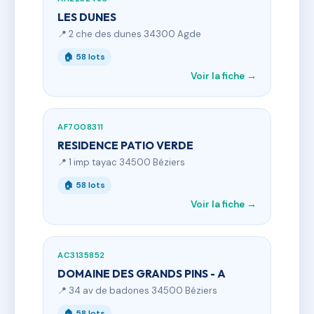
LES DUNES
📍 2 che des dunes 34300 Agde
🏠 58 lots
Voir la fiche →
AF7008311
RESIDENCE PATIO VERDE
📍 1 imp tayac 34500 Béziers
🏠 58 lots
Voir la fiche →
AC3135852
DOMAINE DES GRANDS PINS - A
📍 34 av de badones 34500 Béziers
🏠 58 lots