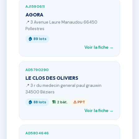
AJ1590611
AGORA
📍 3 Avenue Laure Manaudou 66450
Pollestres
🏠 89 lots
Voir la fiche →
AD5790290
LE CLOS DES OLIVIERS
📍 3 r du medecin general paul grauwin
34500 Béziers
🏠 88 lots
🏗 2 bât.
⚠ PPT
Voir la fiche →
AD5804646