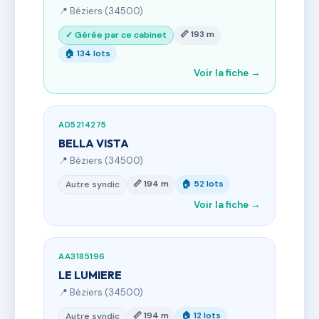
📍 Béziers (34500)
📏 193 m
✓ Gérée par ce cabinet
🏠 134 lots
Voir la fiche →
AD5214275
BELLA VISTA
📍 Béziers (34500)
📏 194 m
🏠 52 lots
Autre syndic
Voir la fiche →
AA3185196
LE LUMIERE
📍 Béziers (34500)
📏 194 m
🏠 12 lots
Autre syndic