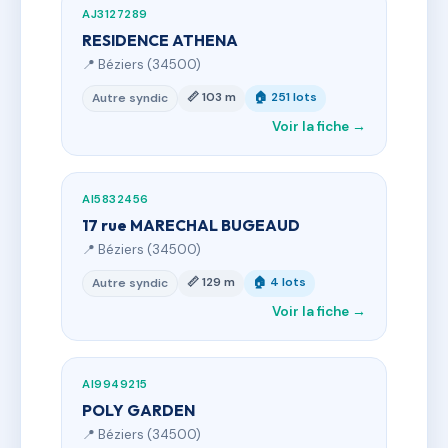
AJ3127289
RESIDENCE ATHENA
📍 Béziers (34500)
📏 103 m
🏠 251 lots
Autre syndic
Voir la fiche →
AI5832456
17 rue MARECHAL BUGEAUD
📍 Béziers (34500)
📏 129 m
🏠 4 lots
Autre syndic
Voir la fiche →
AI9949215
POLY GARDEN
📍 Béziers (34500)