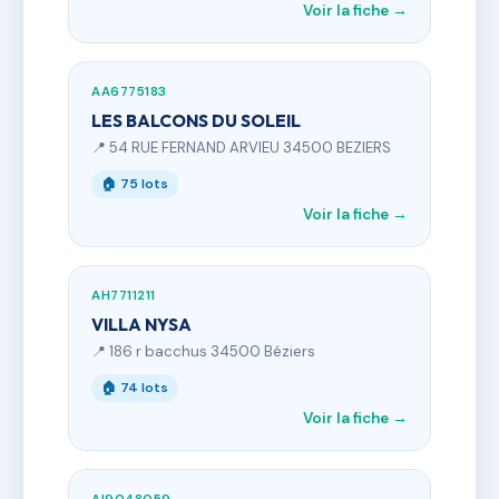
Voir la fiche →
AA6775183
LES BALCONS DU SOLEIL
📍 54 RUE FERNAND ARVIEU 34500 BEZIERS
🏠 75 lots
Voir la fiche →
AH7711211
VILLA NYSA
📍 186 r bacchus 34500 Béziers
🏠 74 lots
Voir la fiche →