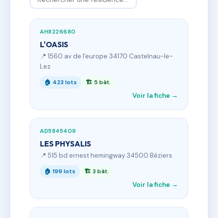
AH8226680
L'OASIS
📍 1560 av de l'europe 34170 Castelnau-le-
Lez
🏠 423 lots
🏗 5 bât.
Voir la fiche →
AD5845409
LES PHYSALIS
📍 515 bd ernest hemingway 34500 Béziers
🏠 199 lots
🏗 3 bât.
Voir la fiche →