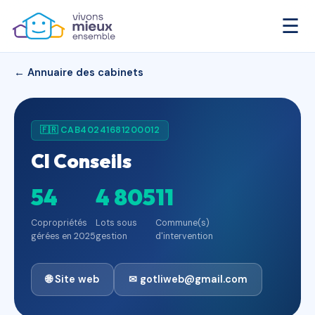
☰
← Annuaire des cabinets
🇫🇷 CAB40241681200012
Cl Conseils
54
4 805
11
Copropriétés
Lots sous
Commune(s)
gérées en 2025
gestion
d'intervention
🌐 Site web
✉ gotliweb@gmail.com