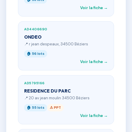
Voir la fiche →
AD4406690
ONDEO
📍 r jean despeaux, 34500 Béziers
🏠 56 lots
Voir la fiche →
AD5795166
RESIDENCE DU PARC
📍 20 av jean moulin 34500 Béziers
🏠 55 lots
⚠ PPT
Voir la fiche →