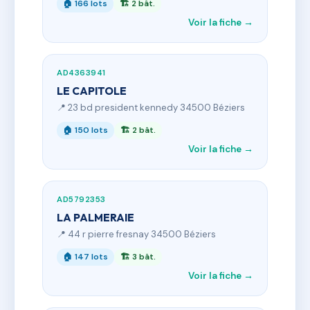
🏠 166 lots
🏗 2 bât.
Voir la fiche →
AD4363941
LE CAPITOLE
📍 23 bd president kennedy 34500 Béziers
🏠 150 lots
🏗 2 bât.
Voir la fiche →
AD5792353
LA PALMERAIE
📍 44 r pierre fresnay 34500 Béziers
🏠 147 lots
🏗 3 bât.
Voir la fiche →