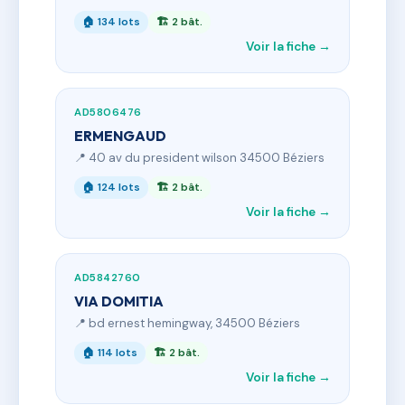
🏠 134 lots
🏗 2 bât.
Voir la fiche →
AD5806476
ERMENGAUD
📍 40 av du president wilson 34500 Béziers
🏠 124 lots
🏗 2 bât.
Voir la fiche →
AD5842760
VIA DOMITIA
📍 bd ernest hemingway, 34500 Béziers
🏠 114 lots
🏗 2 bât.
Voir la fiche →