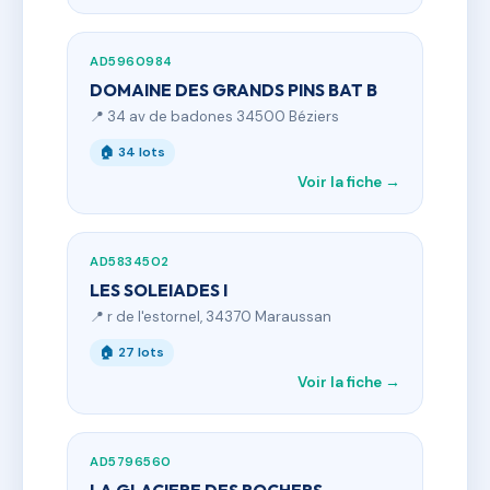
AD5960984
DOMAINE DES GRANDS PINS BAT B
📍 34 av de badones 34500 Béziers
🏠 34 lots
Voir la fiche →
AD5834502
LES SOLEIADES I
📍 r de l'estornel, 34370 Maraussan
🏠 27 lots
Voir la fiche →
AD5796560