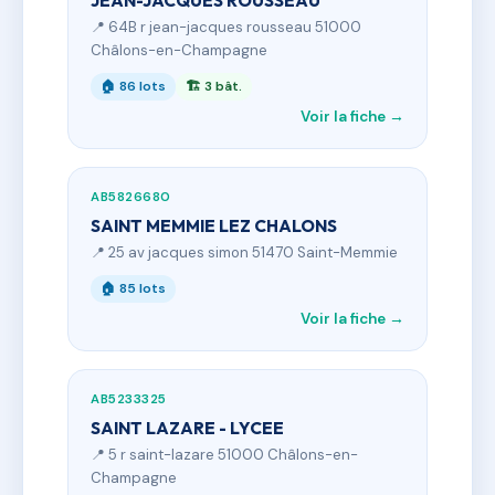
JEAN-JACQUES ROUSSEAU
📍 64B r jean-jacques rousseau 51000
Châlons-en-Champagne
🏠 86 lots
🏗 3 bât.
Voir la fiche →
AB5826680
SAINT MEMMIE LEZ CHALONS
📍 25 av jacques simon 51470 Saint-Memmie
🏠 85 lots
Voir la fiche →
AB5233325
SAINT LAZARE - LYCEE
📍 5 r saint-lazare 51000 Châlons-en-
Champagne