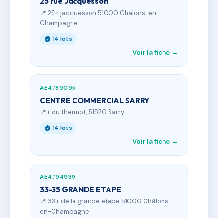
25 rue Jacquesson
📍 25 r jacquesson 51000 Châlons-en-
Champagne
🏠 14 lots
Voir la fiche →
AE4789095
CENTRE COMMERCIAL SARRY
📍 r du thermot, 51520 Sarry
🏠 14 lots
Voir la fiche →
AE4794939
33-35 GRANDE ETAPE
📍 33 r de la grande etape 51000 Châlons-
en-Champagne