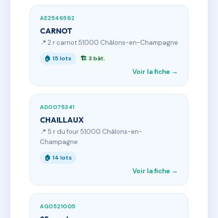
AE2546562
CARNOT
📍 2 r carnot 51000 Châlons-en-Champagne
🏠 15 lots
🏗 3 bât.
Voir la fiche →
AD0075341
CHAILLAUX
📍 5 r du four 51000 Châlons-en-
Champagne
🏠 14 lots
Voir la fiche →
AG0521005