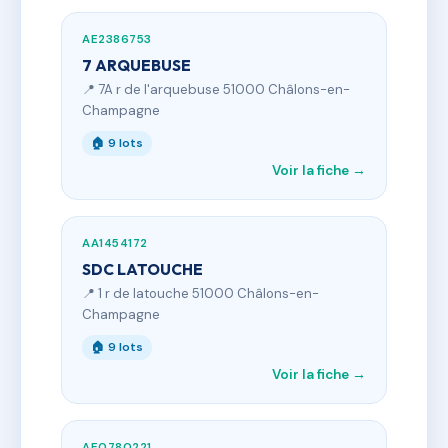
AE2386753
7 ARQUEBUSE
📍 7A r de l'arquebuse 51000 Châlons-en-
Champagne
🏠 9 lots
Voir la fiche →
AA1454172
SDC LATOUCHE
📍 1 r de latouche 51000 Châlons-en-
Champagne
🏠 9 lots
Voir la fiche →
AE0780221