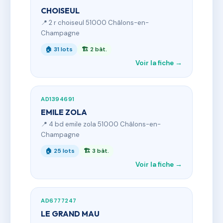
CHOISEUL
📍 2 r choiseul 51000 Châlons-en-
Champagne
🏠 31 lots
🏗 2 bât.
Voir la fiche →
AD1394691
EMILE ZOLA
📍 4 bd emile zola 51000 Châlons-en-
Champagne
🏠 25 lots
🏗 3 bât.
Voir la fiche →
AD6777247
LE GRAND MAU