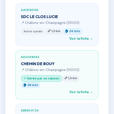
AA1313006
SDC LE CLOS LUCIE
📍 Châlons-en-Champagne (51000)
📏 1,3 km
🏠 24 lots
Autre syndic
Voir la fiche →
AD2038362
CHEMIN DE BOUY
📍 Châlons-en-Champagne (51000)
📏 1,3 km
✓ Gérée par ce cabinet
🏠 39 lots
Voir la fiche →
AB8824724