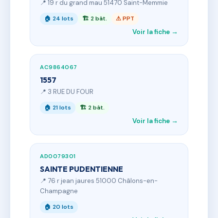
📍 19 r du grand mau 51470 Saint-Memmie
🏠 24 lots
🏗 2 bât.
⚠ PPT
Voir la fiche →
AC9864067
1557
📍 3 RUE DU FOUR
🏠 21 lots
🏗 2 bât.
Voir la fiche →
AD0079301
SAINTE PUDENTIENNE
📍 76 r jean jaures 51000 Châlons-en-
Champagne
🏠 20 lots