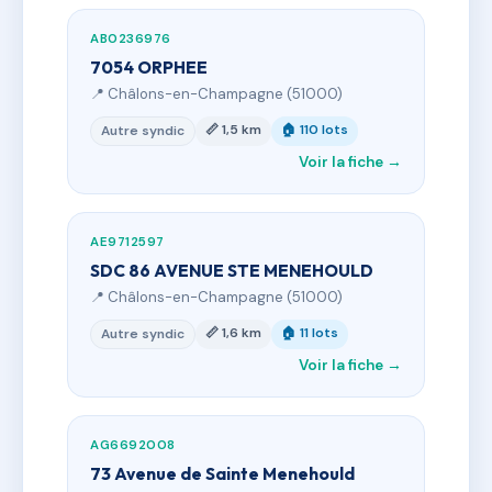
AB0236976
7054 ORPHEE
📍 Châlons-en-Champagne (51000)
📏 1,5 km
🏠 110 lots
Autre syndic
Voir la fiche →
AE9712597
SDC 86 AVENUE STE MENEHOULD
📍 Châlons-en-Champagne (51000)
📏 1,6 km
🏠 11 lots
Autre syndic
Voir la fiche →
AG6692008
73 Avenue de Sainte Menehould