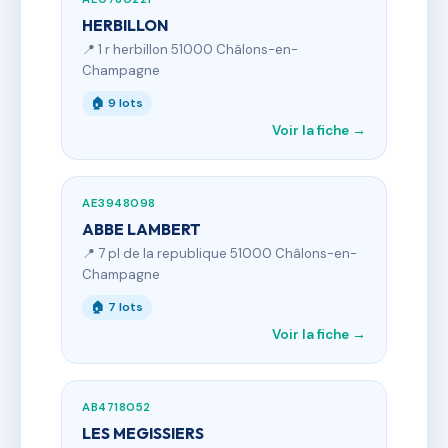
HERBILLON
📍 1 r herbillon 51000 Châlons-en-
Champagne
🏠 9 lots
Voir la fiche →
AE3948098
ABBE LAMBERT
📍 7 pl de la republique 51000 Châlons-en-
Champagne
🏠 7 lots
Voir la fiche →
AB4718052
LES MEGISSIERS