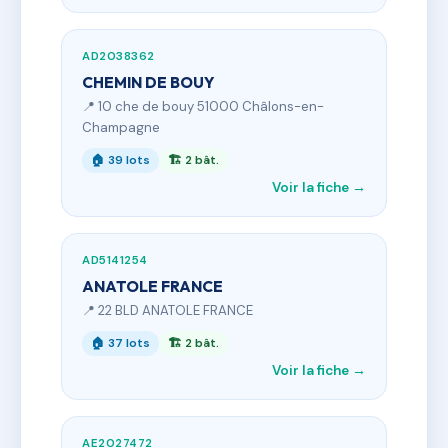
AD2038362
CHEMIN DE BOUY
📍 10 che de bouy 51000 Châlons-en-
Champagne
🏠 39 lots
🏗 2 bât.
Voir la fiche →
AD5141254
ANATOLE FRANCE
📍 22 BLD ANATOLE FRANCE
🏠 37 lots
🏗 2 bât.
Voir la fiche →
AE2027472