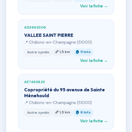
Voir la fiche →
AD3693306
VALLEE SAINT PIERRE
📍 Châlons-en-Champagne (51000)
📏 1,5 km
🏠 11 lots
Autre syndic
Voir la fiche →
AE7463623
Copropriété du 95 avenue de Sainte
Ménehould
📍 Châlons-en-Champagne (51000)
📏 1,5 km
🏠 6 lots
Autre syndic
Voir la fiche →