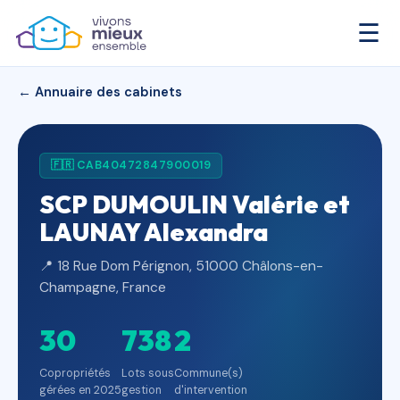
☰
← Annuaire des cabinets
🇫🇷 CAB40472847900019
SCP DUMOULIN Valérie et
LAUNAY Alexandra
📍 18 Rue Dom Pérignon, 51000 Châlons-en-
Champagne, France
30
738
2
Copropriétés
Lots sous
Commune(s)
gérées en 2025
gestion
d'intervention