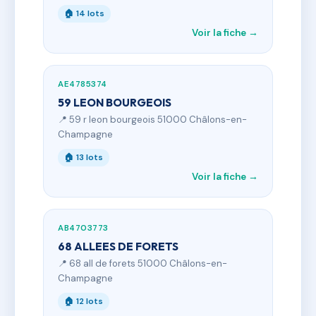
🏠 14 lots
Voir la fiche →
AE4785374
59 LEON BOURGEOIS
📍 59 r leon bourgeois 51000 Châlons-en-
Champagne
🏠 13 lots
Voir la fiche →
AB4703773
68 ALLEES DE FORETS
📍 68 all de forets 51000 Châlons-en-
Champagne
🏠 12 lots