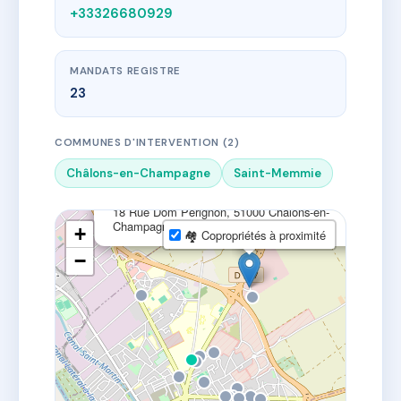
+33326680929
MANDATS REGISTRE
23
COMMUNES D'INTERVENTION (2)
Châlons-en-Champagne
Saint-Memmie
×
SCP DUMOULIN Valérie et LAUNAY Alexandra
18 Rue Dom Pérignon, 51000 Châlons-en-
Champagne, France
+
🏘 Copropriétés à proximité
−