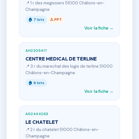
📍 1 r des megissiers 51000 Châlons-en-
Champagne
🏠 7 lots
⚠ PPT
Voir la fiche →
AH2205417
CENTRE MEDICAL DE TERLINE
📍 3 r du marechal des logis de terline 51000
Châlons-en-Champagne
🏠 6 lots
Voir la fiche →
AD2444263
LE CHATELET
📍 2 r du chatelet 51000 Châlons-en-
Champagne