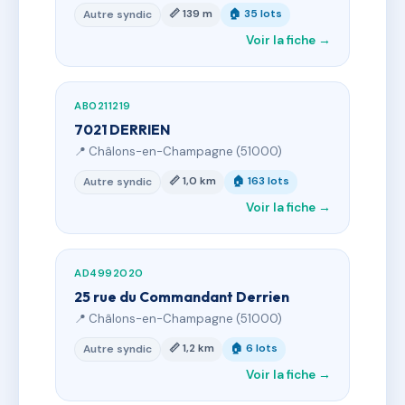
📏 139 m
🏠 35 lots
Autre syndic
Voir la fiche →
AB0211219
7021 DERRIEN
📍 Châlons-en-Champagne (51000)
📏 1,0 km
🏠 163 lots
Autre syndic
Voir la fiche →
AD4992020
25 rue du Commandant Derrien
📍 Châlons-en-Champagne (51000)
📏 1,2 km
🏠 6 lots
Autre syndic
Voir la fiche →