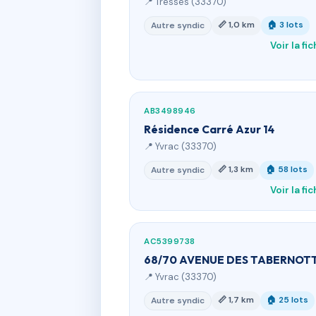
📍 Tresses (33370)
📏 1,0 km
🏠 3 lots
Autre syndic
Voir la fi
AB3498946
Résidence Carré Azur 14
📍 Yvrac (33370)
📏 1,3 km
🏠 58 lots
Autre syndic
Voir la fi
AC5399738
68/70 AVENUE DES TABERNOT
📍 Yvrac (33370)
📏 1,7 km
🏠 25 lots
Autre syndic