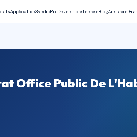
duits
Application
SyndicPro
Devenir partenaire
Blog
Annuaire Fra
at Office Public De L'Ha