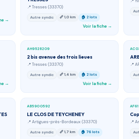
📍 Y
📍 Tresses (33370)
Aut
📏 1,0 km
🏠 2 lots
Autre syndic
che →
Voir la fiche →
AH9528209
AC0
2 bis avenue des trois lieues
AR
📍 Tresses (33370)
📍 A
📏 1,4 km
🏠 2 lots
Autre syndic
Aut
che →
Voir la fiche →
AB5900592
AF6
TES
LE CLOS DE TEYCHENEY
Cop
📍 Artigues-près-Bordeaux (33370)
📍 A
📏 1,7 km
🏠 76 lots
Autre syndic
Aut