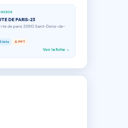
563308
TE DE PARIS-23
3 rte de paris 33910 Saint-Denis-de-
5 lots
⚠ PPT
Voir la fiche →