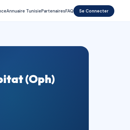
nce
Annuaire Tunisie
Partenaires
FAQ
Se Connecter
bitat (Oph)