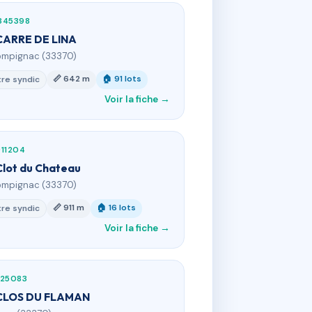
345398
CARRE DE LINA
ompignac (33370)
📏 642 m
🏠 91 lots
re syndic
Voir la fiche →
11204
Clot du Chateau
ompignac (33370)
📏 911 m
🏠 16 lots
re syndic
Voir la fiche →
425083
CLOS DU FLAMAN