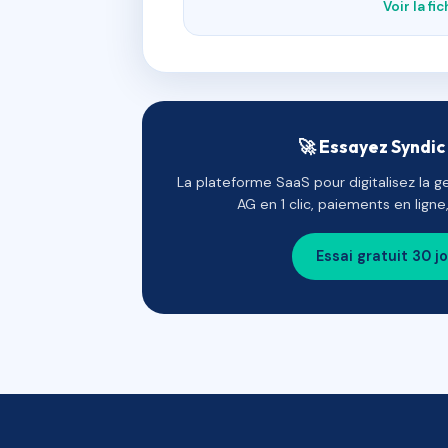
Voir la fi
🚀 Essayez Syndic 
La plateforme SaaS pour digitalisez la g
AG en 1 clic, paiements en lign
Essai gratuit 30 j