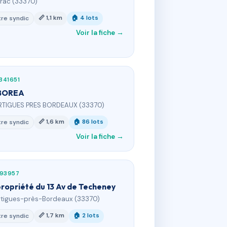
vrac (33370)
📏 1,1 km
🏠 4 lots
re syndic
Voir la fiche →
341651
BOREA
RTIGUES PRES BORDEAUX (33370)
📏 1,6 km
🏠 86 lots
re syndic
Voir la fiche →
193957
ropriété du 13 Av de Techeney
rtigues-près-Bordeaux (33370)
📏 1,7 km
🏠 2 lots
re syndic