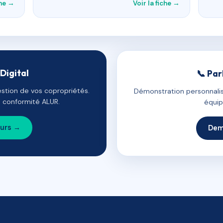
che →
Voir la fiche →
Digital
📞 Par
estion de vos copropriétés.
Démonstration personnalis
e, conformité ALUR.
équip
ours →
Dem