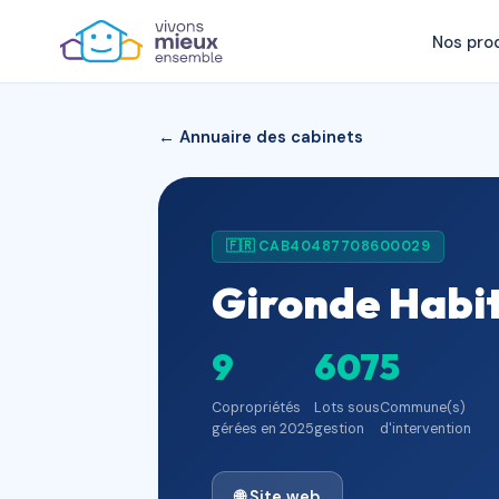
Nos pro
← Annuaire des cabinets
🇫🇷 CAB40487708600029
Gironde Habit
9
607
5
Copropriétés
Lots sous
Commune(s)
gérées en 2025
gestion
d'intervention
🌐 Site web