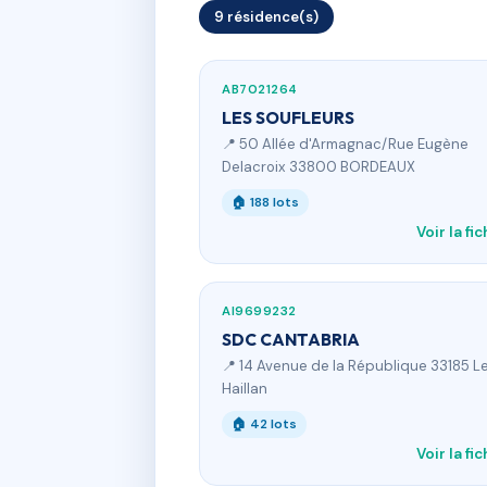
9 résidence(s)
AB7021264
LES SOUFLEURS
📍 50 Allée d'Armagnac/Rue Eugène
Delacroix 33800 BORDEAUX
🏠 188 lots
Voir la fi
AI9699232
SDC CANTABRIA
📍 14 Avenue de la République 33185 L
Haillan
🏠 42 lots
Voir la fi