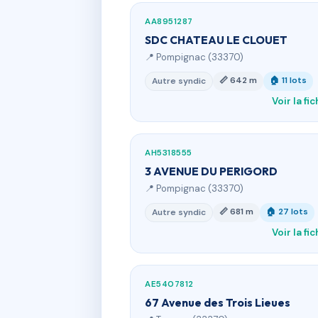
AA8951287
SDC CHATEAU LE CLOUET
📍 Pompignac (33370)
📏 642 m
🏠 11 lots
Autre syndic
Voir la fi
AH5318555
3 AVENUE DU PERIGORD
📍 Pompignac (33370)
📏 681 m
🏠 27 lots
Autre syndic
Voir la fi
AE5407812
67 Avenue des Trois Lieues