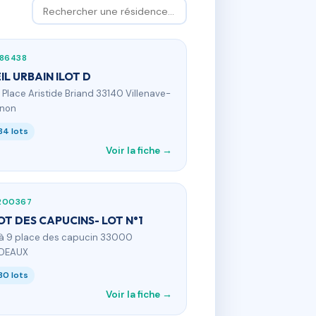
886438
IL URBAIN ILOT D
6 Place Aristide Briand 33140 Villenave-
rnon
84 lots
Voir la fiche →
200367
LOT DES CAPUCINS- LOT N°1
 à 9 place des capucin 33000
DEAUX
30 lots
Voir la fiche →