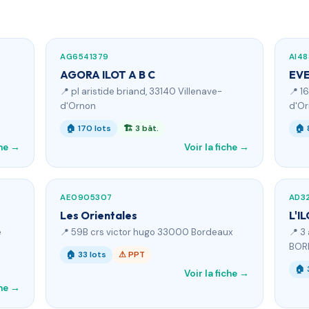
AG6541379
AI4
AGORA ILOT A B C
EVE
📍 pl aristide briand, 33140 Villenave-
📍 1
d'Ornon
d'O
🏠 170 lots
🏗 3 bât.
🏠 
che →
Voir la fiche →
AE0905307
AD3
Les Orientales
L'I
e
📍 59B crs victor hugo 33000 Bordeaux
📍 3
BOR
🏠 33 lots
⚠ PPT
🏠 
Voir la fiche →
che →