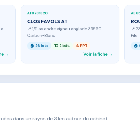
AF8731820
AE6
CLOS FAVOLS A1
ROU
La
📍 1/11 av andre vignau anglade 33560
📍 2
Carbon-Blanc
Pile
🏠 26 lots
🏗 2 bât.
⚠ PPT
🏠 
che →
Voir la fiche →
ituées dans un rayon de 3 km autour du cabinet.