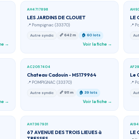
AH4717898
AH9
LES JARDINS DE CLOUET
LE 
📍 Pompignac (33370)
📍 P
📏 642 m
🏠 60 lots
Autre syndic
Aut
che →
Voir la fiche →
AC2057404
AF29
Chateau Cadouin - MS179964
Le 
📍 POMPIGNAC (33370)
📍 P
📏 911 m
🏠 39 lots
Autre syndic
Aut
che →
Voir la fiche →
AH7367931
AI9
67 AVENUE DES TROIS LIEUES à
LE 
TRESSES