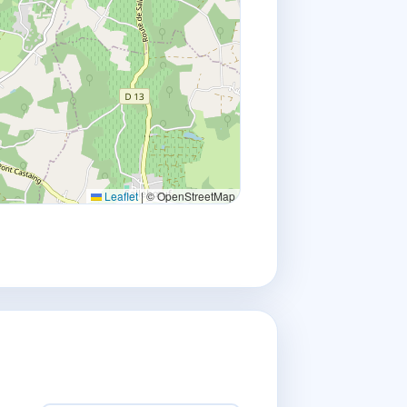
Leaflet
|
© OpenStreetMap