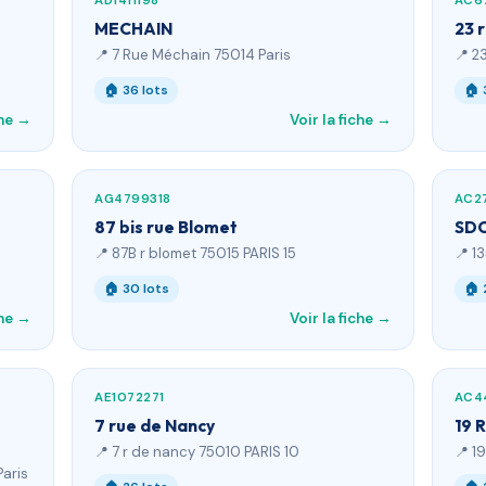
AD1411198
AC6
MECHAIN
23 
📍 7 Rue Méchain 75014 Paris
📍 2
🏠 36 lots
🏠 
che →
Voir la fiche →
AG4799318
AC2
87 bis rue Blomet
SDC
📍 87B r blomet 75015 PARIS 15
📍 1
🏠 30 lots
🏠 
che →
Voir la fiche →
AE1072271
AC4
7 rue de Nancy
19 
📍 7 r de nancy 75010 PARIS 10
📍 1
aris