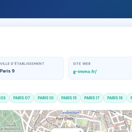
VILLE D'ÉTABLISSEMENT
SITE WEB
Paris 9
g-immo.fr/
 03
PARIS 07
PARIS 10
PARIS 15
PARIS 17
PARIS 18
×