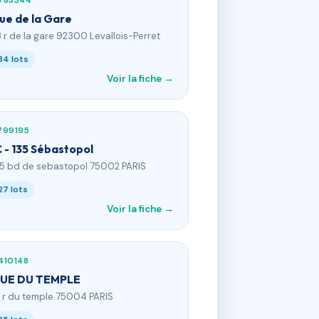
783344
rue de la Gare
3 r de la gare 92300 Levallois-Perret
34 lots
Voir la fiche →
799195
 - 135 Sébastopol
35 bd de sebastopol 75002 PARIS
27 lots
Voir la fiche →
410148
RUE DU TEMPLE
9 r du temple 75004 PARIS