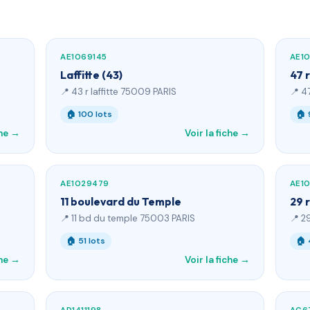
AE1069145
AE1
Laffitte (43)
47 
📍 43 r laffitte 75009 PARIS
📍 4
🏠 100 lots
🏠 
che →
Voir la fiche →
AE1029479
AE1
11 boulevard du Temple
29 
📍 11 bd du temple 75003 PARIS
📍 2
🏠 51 lots
🏠 
che →
Voir la fiche →