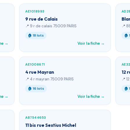
AE1018993
AD2
9 rue de Calais
Bla
📍 9 r de calais 75009 PARIS
📍 8
🏠 18 lots
🏠 
che →
Voir la fiche →
AE1008671
AE3
4 rue Mayran
12 
📍 4 r mayran 75009 PARIS
📍 1
🏠 16 lots
🏠 
che →
Voir la fiche →
AB7544653
11 bis rue Sextius Michel