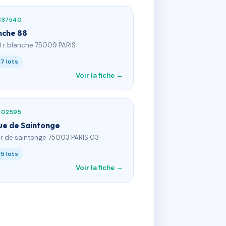
837540
nche 88
8 r blanche 75009 PARIS
17 lots
Voir la fiche →
202595
rue de Saintonge
2 r de saintonge 75003 PARIS 03
15 lots
Voir la fiche →