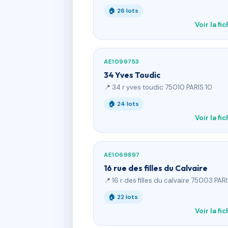
🏠 26 lots
Voir la fi
AE1099753
34 Yves Toudic
📍 34 r yves toudic 75010 PARIS 10
🏠 24 lots
Voir la fi
AE1069897
16 rue des filles du Calvaire
📍 16 r des filles du calvaire 75003 PAR
🏠 22 lots
Voir la fi