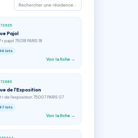
072925
rue Pajol
7 r pajol 75018 PARIS 18
94 lots
Voir la fiche →
072685
rue de l'Exposition
9 r de l'exposition 75007 PARIS 07
47 lots
Voir la fiche →