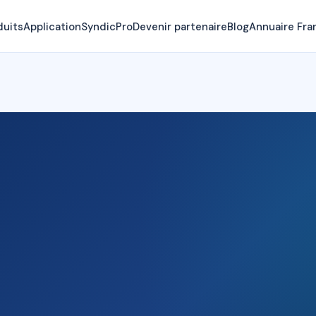
duits
Application
SyndicPro
Devenir partenaire
Blog
Annuaire Fra