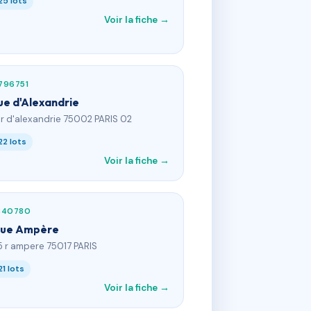
25 lots
Voir la fiche →
796751
rue d'Alexandrie
2 r d'alexandrie 75002 PARIS 02
22 lots
Voir la fiche →
840780
rue Ampère
5 r ampere 75017 PARIS
21 lots
Voir la fiche →