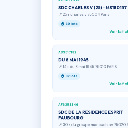
AC6672042
SDC CHARLES V (25) - MS180157
📍 25 r charles v 75004 Paris
🏠 39 lots
Voir la fi
AD3517182
DU 8 MAI 1945
📍 14 r du 8 mai 1945 75010 PARIS
🏠 32 lots
Voir la fi
AF6353346
SDC DE LA RESIDENCE ESPRIT
FAUBOURG
📍 30 r du groupe manouchian 75020 P