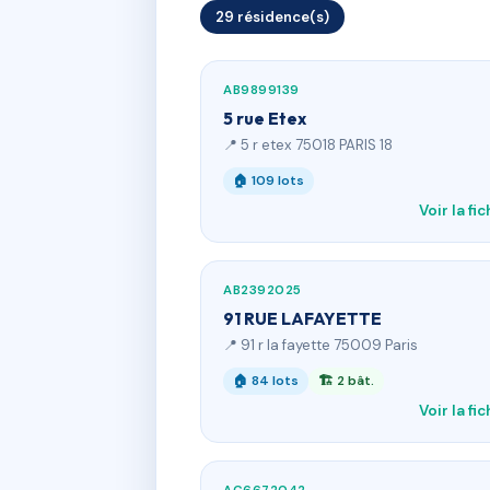
29 résidence(s)
AB9899139
5 rue Etex
📍 5 r etex 75018 PARIS 18
🏠 109 lots
Voir la fi
AB2392025
91 RUE LAFAYETTE
📍 91 r la fayette 75009 Paris
🏠 84 lots
🏗 2 bât.
Voir la fi