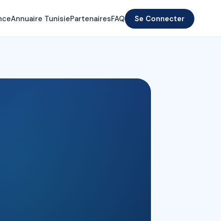
nce
Annuaire Tunisie
Partenaires
FAQ
Se Connecter