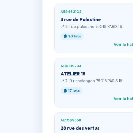
AE9462102
3 rue de Palestine
📍 3 r de palestine 75019 PARIS 19
🏠 20 lots
Voir la fi
AC6819734
ATELIER 18
📍 7-9 r esclangon 75018 PARIS 18
🏠 17 lots
Voir la fi
AE1069558
28 rue des vertus