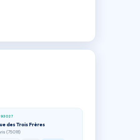
793027
rue des Trois Frères
aris (75018)