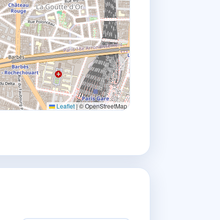
Leaflet
|
© OpenStreetMap