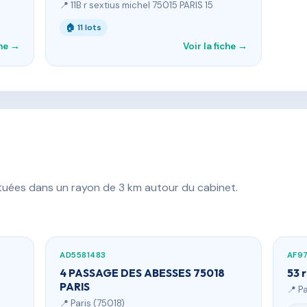
📍 11B r sextius michel 75015 PARIS 15
🏠 11 lots
che →
Voir la fiche →
ituées dans un rayon de 3 km autour du cabinet.
AD5581483
AF9
4 PASSAGE DES ABESSES 75018
53 
PARIS
📍 P
📍 Paris (75018)