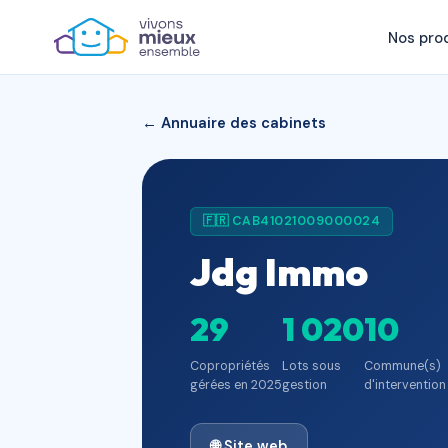
Nos pro
← Annuaire des cabinets
🇫🇷 CAB41021009000024
Jdg Immo
29
1 020
10
Copropriétés
Lots sous
Commune(s)
gérées en 2025
gestion
d'intervention
🌐 Site web