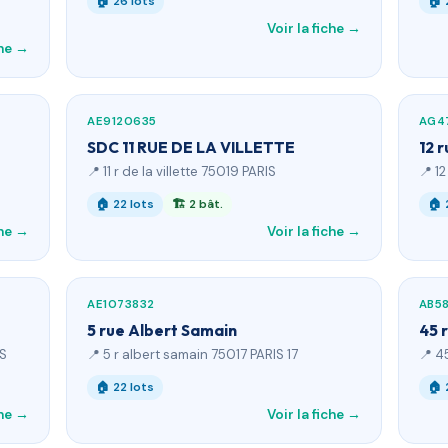
🏠 26 lots
🏠 
Voir la fiche →
che →
AE9120635
AG4
SDC 11 RUE DE LA VILLETTE
12 
📍 11 r de la villette 75019 PARIS
📍 1
🏠 22 lots
🏗 2 bât.
🏠 
che →
Voir la fiche →
AE1073832
AB5
5 rue Albert Samain
45 
IS
📍 5 r albert samain 75017 PARIS 17
📍 4
🏠 22 lots
🏠 
che →
Voir la fiche →