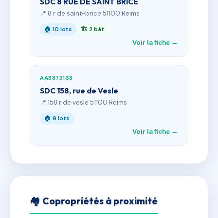
SDC 8 RUE DE SAINT BRICE
📍 8 r de saint-brice 51100 Reims
🏠 10 lots
🏗 2 bât.
Voir la fiche →
AA3873163
SDC 158, rue de Vesle
📍 158 r de vesle 51100 Reims
🏠 9 lots
Voir la fiche →
🏘 Copropriétés à proximité