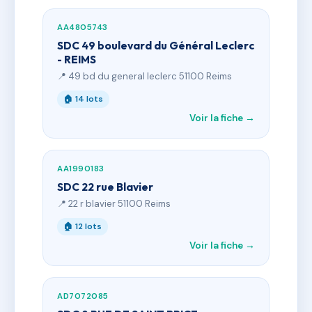
AA4805743
SDC 49 boulevard du Général Leclerc
- REIMS
📍 49 bd du general leclerc 51100 Reims
🏠 14 lots
Voir la fiche →
AA1990183
SDC 22 rue Blavier
📍 22 r blavier 51100 Reims
🏠 12 lots
Voir la fiche →
AD7072085