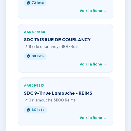
🏠 72 lots
Voir la fiche →
AA9477548
SDC 11/13 RUE DE COURLANCY
📍 11 r de courlancy 51100 Reims
🏠 68 lots
Voir la fiche →
AA6598213
SDC 9-11 rue Lamouche - REIMS
📍 9 r lamouche 51100 Reims
🏠 60 lots
Voir la fiche →