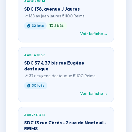
AA0626614
SDC 138, avenue J Jaures
📍 138 av jean jaures 51100 Reims
🏠 32 lots
🏗 2 bât.
Voir la fiche →
AA3847357
SDC 37 & 37 bis rue Eugène
desteuque
📍 37 r eugene desteuque 51100 Reims
🏠 30 lots
Voir la fiche →
AA5750013
SDC 13 rue Cérès - 2 rue de Nanteuil -
REIMS