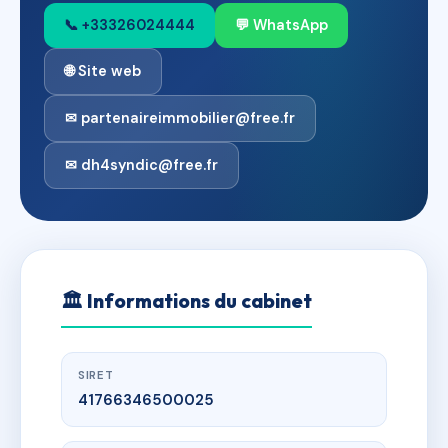
📞 +33326024444
💬 WhatsApp
🌐 Site web
✉ partenaireimmobilier@free.fr
✉ dh4syndic@free.fr
🏛
Informations du cabinet
SIRET
41766346500025