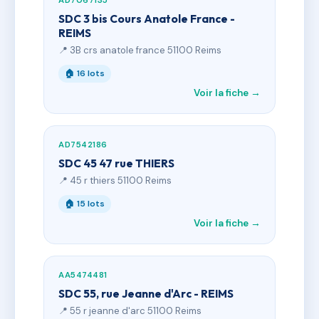
AD7067135
SDC 3 bis Cours Anatole France -
REIMS
📍 3B crs anatole france 51100 Reims
🏠 16 lots
Voir la fiche →
AD7542186
SDC 45 47 rue THIERS
📍 45 r thiers 51100 Reims
🏠 15 lots
Voir la fiche →
AA5474481
SDC 55, rue Jeanne d'Arc - REIMS
📍 55 r jeanne d'arc 51100 Reims