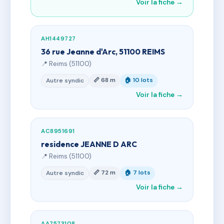
Voir la fiche →
AH1449727
36 rue Jeanne d'Arc, 51100 REIMS
📍 Reims (51100)
📏 68 m
🏠 10 lots
Autre syndic
Voir la fiche →
AC8951691
residence JEANNE D ARC
📍 Reims (51100)
📏 72 m
🏠 7 lots
Autre syndic
Voir la fiche →
AA7573108