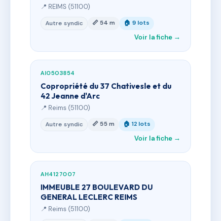
📍 REIMS (51100)
📏 54 m
🏠 9 lots
Autre syndic
Voir la fiche →
AI0503854
Copropriété du 37 Chativesle et du
42 Jeanne d'Arc
📍 Reims (51100)
📏 55 m
🏠 12 lots
Autre syndic
Voir la fiche →
AH4127007
IMMEUBLE 27 BOULEVARD DU
GENERAL LECLERC REIMS
📍 Reims (51100)