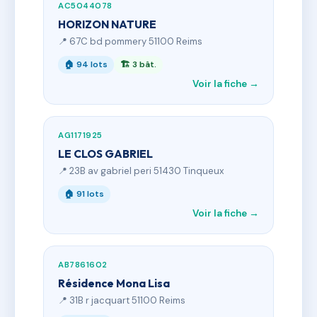
AC5044078
HORIZON NATURE
📍 67C bd pommery 51100 Reims
🏠 94 lots
🏗 3 bât.
Voir la fiche →
AG1171925
LE CLOS GABRIEL
📍 23B av gabriel peri 51430 Tinqueux
🏠 91 lots
Voir la fiche →
AB7861602
Résidence Mona Lisa
📍 31B r jacquart 51100 Reims