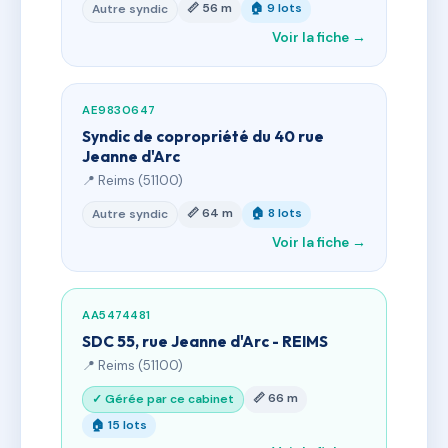
📏 56 m
🏠 9 lots
Autre syndic
Voir la fiche →
AE9830647
Syndic de copropriété du 40 rue
Jeanne d'Arc
📍 Reims (51100)
📏 64 m
🏠 8 lots
Autre syndic
Voir la fiche →
AA5474481
SDC 55, rue Jeanne d'Arc - REIMS
📍 Reims (51100)
📏 66 m
✓ Gérée par ce cabinet
🏠 15 lots