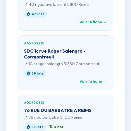
📍 40 r gustave laurent 51100 Reims
🏠 45 lots
Voir la fiche →
AA5702915
SDC 1c rue Roger Salengro -
Cormontreuil
📍 1C r roger salengro 51350 Cormontreuil
🏠 39 lots
Voir la fiche →
AD3790813
76 RUE DU BARBATRE A REIMS
📍 76 r du barbatre 51100 Reims
🏠 38 lots
🏗 4 bât.