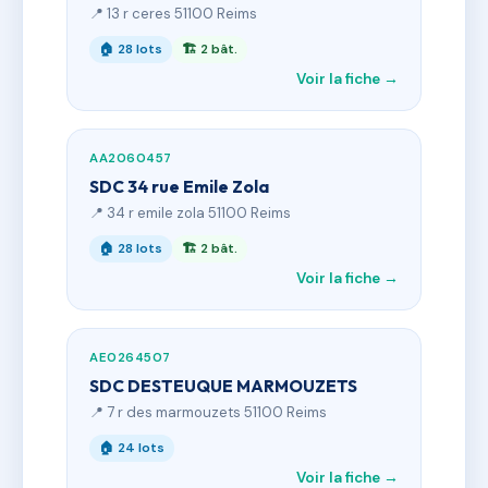
📍 13 r ceres 51100 Reims
🏠 28 lots
🏗 2 bât.
Voir la fiche →
AA2060457
SDC 34 rue Emile Zola
📍 34 r emile zola 51100 Reims
🏠 28 lots
🏗 2 bât.
Voir la fiche →
AE0264507
SDC DESTEUQUE MARMOUZETS
📍 7 r des marmouzets 51100 Reims
🏠 24 lots
Voir la fiche →