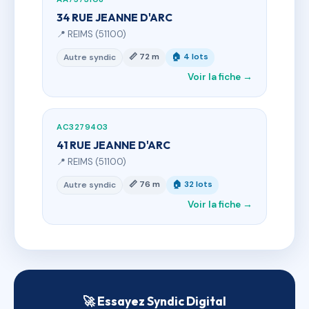
34 RUE JEANNE D'ARC
📍 REIMS (51100)
📏 72 m
🏠 4 lots
Autre syndic
Voir la fiche →
AC3279403
41 RUE JEANNE D'ARC
📍 REIMS (51100)
📏 76 m
🏠 32 lots
Autre syndic
Voir la fiche →
🚀 Essayez Syndic Digital