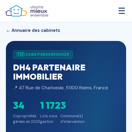
☰
← Annuaire des cabinets
🇫🇷 CAB41766346500025
DH4 PARTENAIRE
IMMOBILIER
📍 47 Rue de Chativesle, 51100 Reims, France
34
1 172
3
Copropriétés
Lots sous
Commune(s)
gérées en 2025
gestion
d'intervention