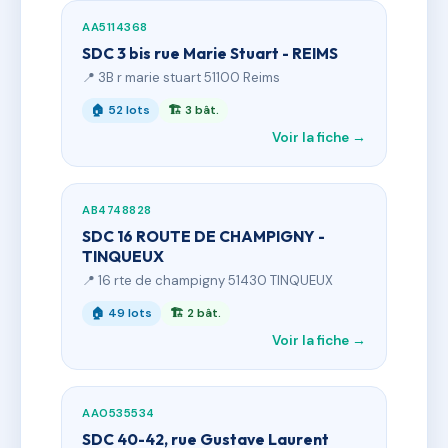
AA5114368
SDC 3 bis rue Marie Stuart - REIMS
📍 3B r marie stuart 51100 Reims
🏠 52 lots
🏗 3 bât.
Voir la fiche →
AB4748828
SDC 16 ROUTE DE CHAMPIGNY -
TINQUEUX
📍 16 rte de champigny 51430 TINQUEUX
🏠 49 lots
🏗 2 bât.
Voir la fiche →
AA0535534
SDC 40-42, rue Gustave Laurent