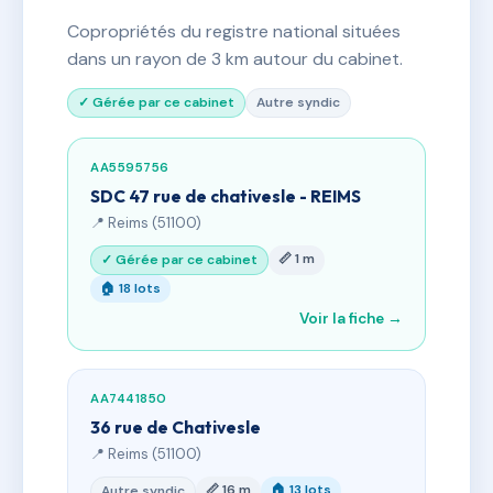
Copropriétés du registre national situées
dans un rayon de 3 km autour du cabinet.
✓ Gérée par ce cabinet
Autre syndic
AA5595756
SDC 47 rue de chativesle - REIMS
📍 Reims (51100)
📏 1 m
✓ Gérée par ce cabinet
🏠 18 lots
Voir la fiche →
AA7441850
36 rue de Chativesle
📍 Reims (51100)
📏 16 m
🏠 13 lots
Autre syndic