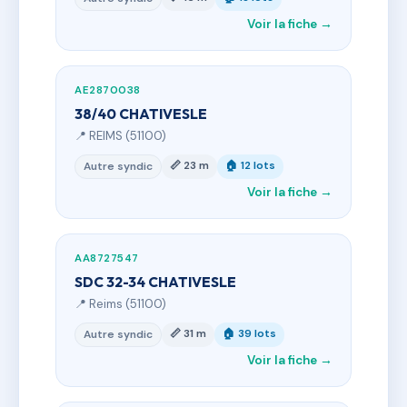
Voir la fiche →
AE2870038
38/40 CHATIVESLE
📍 REIMS (51100)
📏 23 m
🏠 12 lots
Autre syndic
Voir la fiche →
AA8727547
SDC 32-34 CHATIVESLE
📍 Reims (51100)
📏 31 m
🏠 39 lots
Autre syndic
Voir la fiche →