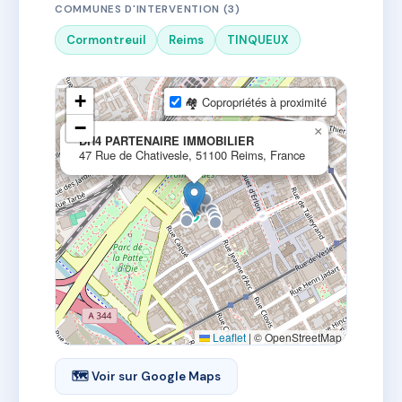
COMMUNES D'INTERVENTION (3)
Cormontreuil
Reims
TINQUEUX
+
🏘 Copropriétés à proximité
−
×
DH4 PARTENAIRE IMMOBILIER
47 Rue de Chativesle, 51100 Reims, France
Leaflet
|
© OpenStreetMap
🗺 Voir sur Google Maps