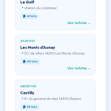
Le Golf
📍 chemin du colombier
🏠 41 lots
Voir la fiche →
AI1281401
Les Monts d'Aunay
📍 22 r de villers 14260 Les Monts d'Aunay
🏠 40 lots
Voir la fiche →
AB3181708
Castilly
📍 8 r du general de dais 14400 Bayeux
🏠 35 lots