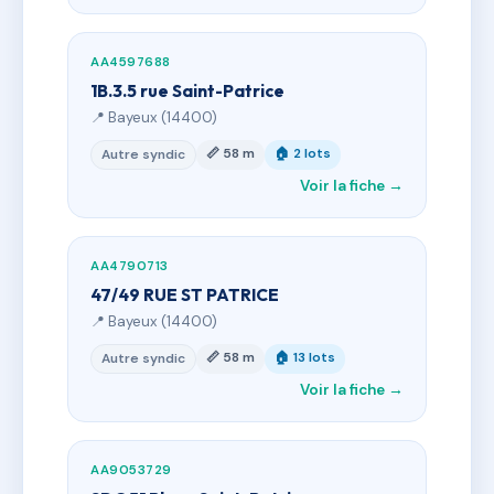
AA4597688
1B.3.5 rue Saint-Patrice
📍 Bayeux (14400)
📏 58 m
🏠 2 lots
Autre syndic
Voir la fiche →
AA4790713
47/49 RUE ST PATRICE
📍 Bayeux (14400)
📏 58 m
🏠 13 lots
Autre syndic
Voir la fiche →
AA9053729