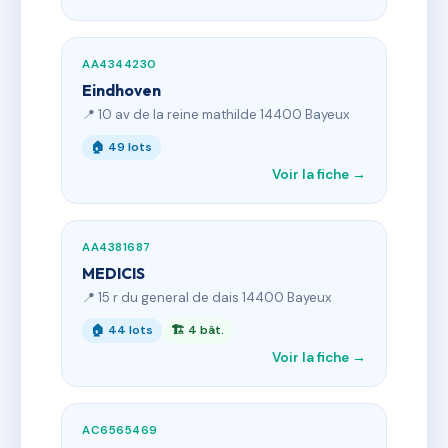
AA4344230
Eindhoven
📍 10 av de la reine mathilde 14400 Bayeux
🏠 49 lots
Voir la fiche →
AA4381687
MEDICIS
📍 15 r du general de dais 14400 Bayeux
🏠 44 lots
🏗 4 bât.
Voir la fiche →
AC6565469