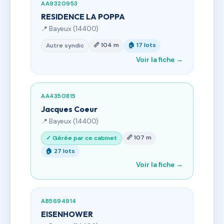
AA9320953
RESIDENCE LA POPPA
📍 Bayeux (14400)
📏 104 m
🏠 17 lots
Autre syndic
Voir la fiche →
AA4350815
Jacques Coeur
📍 Bayeux (14400)
📏 107 m
✓ Gérée par ce cabinet
🏠 27 lots
Voir la fiche →
AB5694914
EISENHOWER