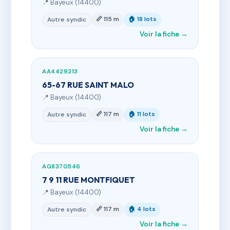
📍 Bayeux (14400)
📏 115 m
🏠 18 lots
Autre syndic
Voir la fiche →
AA4429213
65-67 RUE SAINT MALO
📍 Bayeux (14400)
📏 117 m
🏠 11 lots
Autre syndic
Voir la fiche →
AG8370546
7 9 11 RUE MONTFIQUET
📍 Bayeux (14400)
📏 117 m
🏠 4 lots
Autre syndic
Voir la fiche →