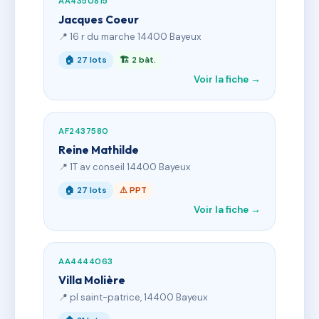
AA4350815
Jacques Coeur
📍 16 r du marche 14400 Bayeux
🏠 27 lots
🏗 2 bât.
Voir la fiche →
AF2437580
Reine Mathilde
📍 1T av conseil 14400 Bayeux
🏠 27 lots
⚠ PPT
Voir la fiche →
AA4444063
Villa Molière
📍 pl saint-patrice, 14400 Bayeux