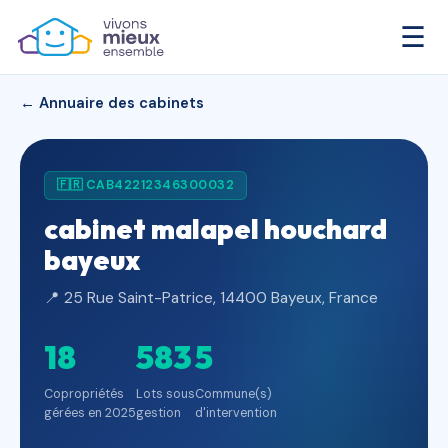
☰
← Annuaire des cabinets
🇫🇷 CAB42212346300032
cabinet malapel houchard
bayeux
📍 25 Rue Saint-Patrice, 14400 Bayeux, France
18
583
5
Copropriétés
Lots sous
Commune(s)
gérées en 2025
gestion
d'intervention