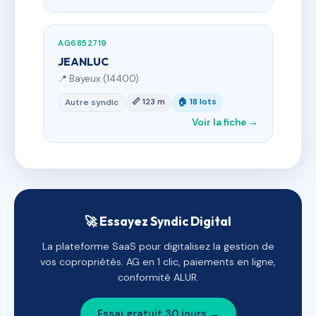
AG6852719
JEANLUC
📍 Bayeux (14400)
📏 123 m
🏠 18 lots
Autre syndic
Voir la fiche →
🚀 Essayez Syndic Digital
La plateforme SaaS pour digitalisez la gestion de
vos copropriétés. AG en 1 clic, paiements en ligne,
conformité ALUR.
Essai gratuit 30 jours →