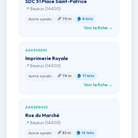
SDC 51 Place Saint-Patrice
📍 Bayeux (14400)
📏 75 m
🏠 6 lots
Autre syndic
Voir la fiche →
AA4349361
Imprimerie Royale
📍 Bayeux (14400)
📏 79 m
🏠 71 lots
Autre syndic
Voir la fiche →
AA4399432
Rue du Marché
📍 Bayeux (14400)
📏 82 m
🏠 14 lots
Autre syndic