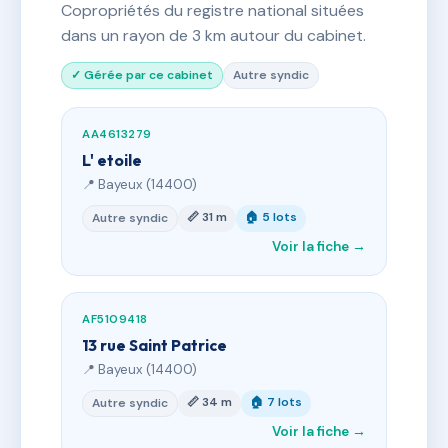
Copropriétés du registre national situées
dans un rayon de 3 km autour du cabinet.
✓ Gérée par ce cabinet
Autre syndic
AA4613279
L' etoile
📍 Bayeux (14400)
📏 31 m
🏠 5 lots
Autre syndic
Voir la fiche →
AF5109418
13 rue Saint Patrice
📍 Bayeux (14400)
📏 34 m
🏠 7 lots
Autre syndic
Voir la fiche →