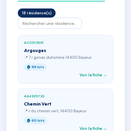
18 résidence(s)
AC0512681
Argouges
📍 7 r genas duhomme 14400 Bayeux
🏠 99 lots
Voir la fiche →
AA4335733
Chemin Vert
📍 r du chemin vert, 14400 Bayeux
🏠 60 lots
Voir la fiche →