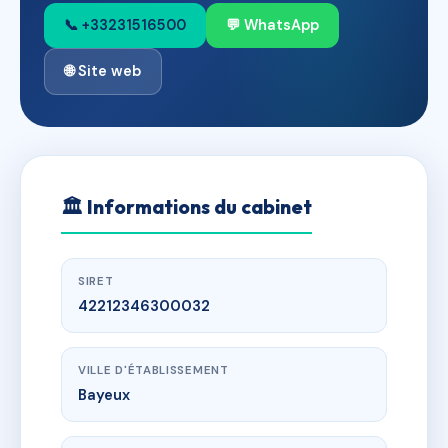
📞 +33231516500
💬 WhatsApp
🌐 Site web
🏛
Informations du cabinet
SIRET
42212346300032
VILLE D'ÉTABLISSEMENT
Bayeux