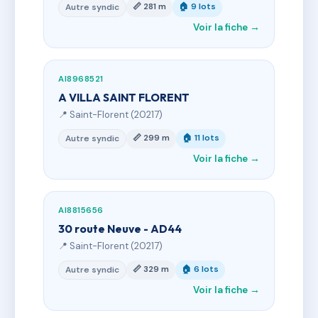
📏 281 m
🏠 9 lots
Autre syndic
Voir la fiche →
AI8968521
A VILLA SAINT FLORENT
📍 Saint-Florent (20217)
📏 299 m
🏠 11 lots
Autre syndic
Voir la fiche →
AI8815656
30 route Neuve - AD44
📍 Saint-Florent (20217)
📏 329 m
🏠 6 lots
Autre syndic
Voir la fiche →