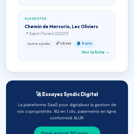
AJ4200754
Chemin de Mercurio, Les Oliviers
📍 Saint-Florent (20217)
📏 1,6 km
🏠 5 lots
Autre syndic
Voir la fiche →
🚀 Essayez Syndic Digital
La plateforme SaaS pour digitalisez la gestion de
vos copropriétés. AG en 1 clic, paiements en ligne,
conformité ALUR.
Essai gratuit 30 jours →