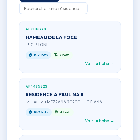
AE2116648
HAMEAU DE LA FOCE
📍 CIPITONE
🏠 192 lots
🏗 7 bât.
Voir la fiche →
AF4485223
RESIDENCE A PAULINA II
📍 Lieu-dit MEZZANA 20290 LUCCIANA
🏠 160 lots
🏗 4 bât.
Voir la fiche →