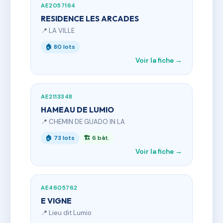
AE2057164
RESIDENCE LES ARCADES
📍 LA VILLE
🏠 80 lots
Voir la fiche →
AE2113348
HAMEAU DE LUMIO
📍 CHEMIN DE GUADO IN LA
🏠 73 lots
🏗 6 bât.
Voir la fiche →
AE4605762
E VIGNE
📍 Lieu dit Lumio