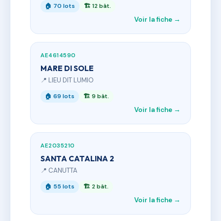
🏠 70 lots
🏗 12 bât.
Voir la fiche →
AE4614590
MARE DI SOLE
📍 LIEU DIT LUMIO
🏠 69 lots
🏗 9 bât.
Voir la fiche →
AE2035210
SANTA CATALINA 2
📍 CANUTTA
🏠 55 lots
🏗 2 bât.
Voir la fiche →