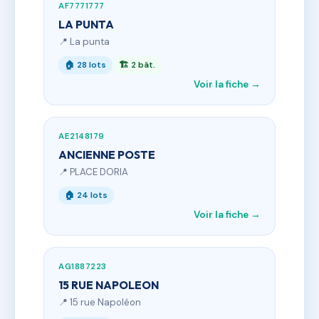
AF7771777
LA PUNTA
📍 La punta
🏠 28 lots
🏗 2 bât.
Voir la fiche →
AE2148179
ANCIENNE POSTE
📍 PLACE DORIA
🏠 24 lots
Voir la fiche →
AG1887223
15 RUE NAPOLEON
📍 15 rue Napoléon