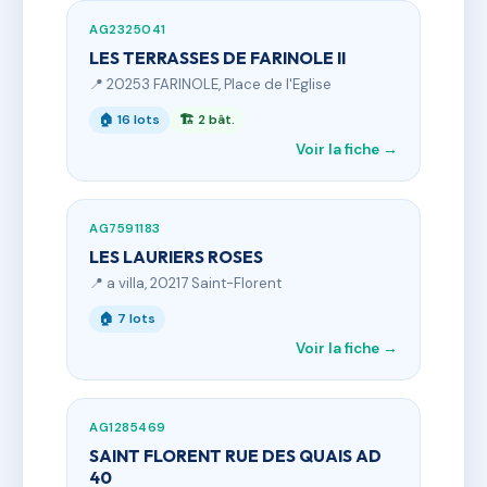
AG2325041
LES TERRASSES DE FARINOLE II
📍 20253 FARINOLE, Place de l'Eglise
🏠 16 lots
🏗 2 bât.
Voir la fiche →
AG7591183
LES LAURIERS ROSES
📍 a villa, 20217 Saint-Florent
🏠 7 lots
Voir la fiche →
AG1285469
SAINT FLORENT RUE DES QUAIS AD
40