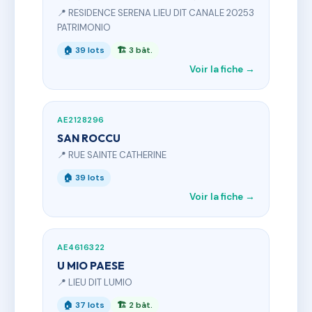
📍 RESIDENCE SERENA LIEU DIT CANALE 20253
PATRIMONIO
🏠 39 lots
🏗 3 bât.
Voir la fiche →
AE2128296
SAN ROCCU
📍 RUE SAINTE CATHERINE
🏠 39 lots
Voir la fiche →
AE4616322
U MIO PAESE
📍 LIEU DIT LUMIO
🏠 37 lots
🏗 2 bât.