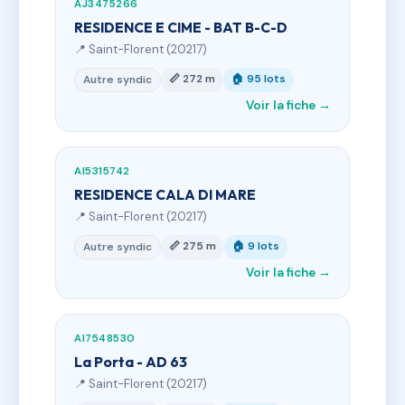
AJ3475266
RESIDENCE E CIME - BAT B-C-D
📍 Saint-Florent (20217)
📏 272 m
🏠 95 lots
Autre syndic
Voir la fiche →
AI5315742
RESIDENCE CALA DI MARE
📍 Saint-Florent (20217)
📏 275 m
🏠 9 lots
Autre syndic
Voir la fiche →
AI7548530
La Porta - AD 63
📍 Saint-Florent (20217)