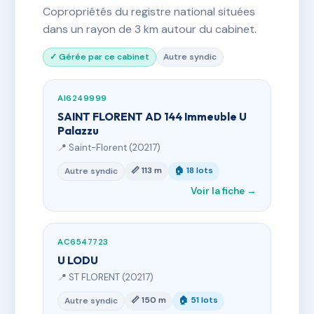
Copropriétés du registre national situées
dans un rayon de 3 km autour du cabinet.
✓ Gérée par ce cabinet
Autre syndic
AI6249999
SAINT FLORENT AD 144 Immeuble U
Palazzu
📍 Saint-Florent (20217)
📏 113 m
🏠 18 lots
Autre syndic
Voir la fiche →
AC6547723
U LODU
📍 ST FLORENT (20217)
📏 150 m
🏠 51 lots
Autre syndic