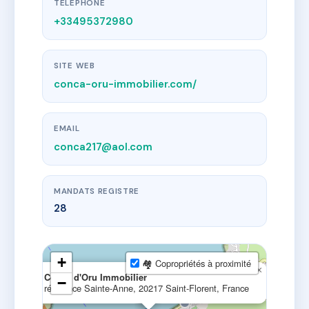
TÉLÉPHONE
+33495372980
SITE WEB
conca-oru-immobilier.com/
EMAIL
conca217@aol.com
MANDATS REGISTRE
28
+
🏘 Copropriétés à proximité
×
Conca d'Oru Immobilier
−
résidence Sainte-Anne, 20217 Saint-Florent, France