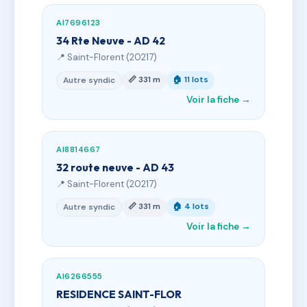
AI7696123
34 Rte Neuve - AD 42
📍 Saint-Florent (20217)
📏 331 m
🏠 11 lots
Autre syndic
Voir la fiche →
AI8814667
32 route neuve - AD 43
📍 Saint-Florent (20217)
📏 331 m
🏠 4 lots
Autre syndic
Voir la fiche →
AI6266555
RESIDENCE SAINT-FLOR