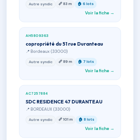
📏 83 m
🏠 6 lots
Autre syndic
Voir la fiche →
AH5809363
copropriété du 51 rue Duranteau
📍 Bordeaux (33000)
📏 89 m
🏠 7 lots
Autre syndic
Voir la fiche →
AC7257884
SDC RESIDENCE 47 DURANTEAU
📍 BORDEAUX (33000)
📏 101 m
🏠 8 lots
Autre syndic
Voir la fiche →