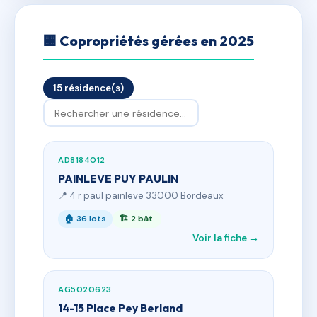
🏢 Copropriétés gérées en 2025
15 résidence(s)
AD8184012
PAINLEVE PUY PAULIN
📍 4 r paul painleve 33000 Bordeaux
🏠 36 lots
🏗 2 bât.
Voir la fiche →
AG5020623
14-15 Place Pey Berland