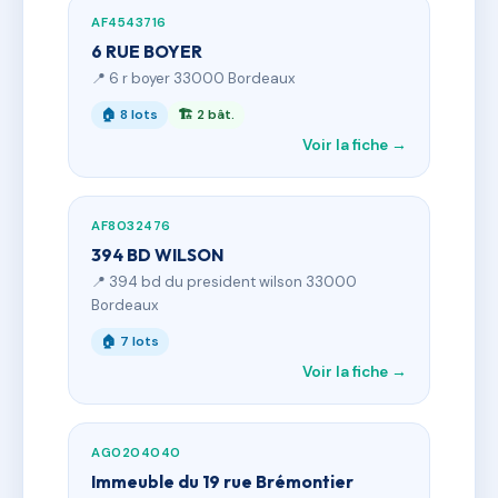
AF4543716
6 RUE BOYER
📍 6 r boyer 33000 Bordeaux
🏠 8 lots
🏗 2 bât.
Voir la fiche →
AF8032476
394 BD WILSON
📍 394 bd du president wilson 33000
Bordeaux
🏠 7 lots
Voir la fiche →
AG0204040
Immeuble du 19 rue Brémontier