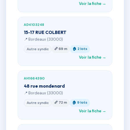
Voir la fiche →
AD4103248
15-17 RUE COLBERT
📍 Bordeaux (33000)
📏 69 m
🏠 2 lots
Autre syndic
Voir la fiche →
AH1664390
48 rue mondenard
📍 Bordeaux (33000)
📏 72 m
🏠 9 lots
Autre syndic
Voir la fiche →