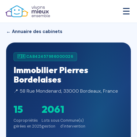
☰
← Annuaire des cabinets
🇫🇷 CAB42457986000026
Immobilier Pierres
Bordelaises
📍 58 Rue Mondenard, 33000 Bordeaux, France
15
206
1
Copropriétés
Lots sous
Commune(s)
gérées en 2025
gestion
d'intervention