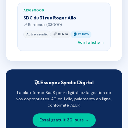
AI3699006
SDC du 31 rue Roger Allo
📍 Bordeaux (33000)
📏 104 m
🏠 12 lots
Autre syndic
Voir la fiche →
🚀 Essayez Syndic Digital
La plateforme SaaS pour digitalisez la gestion de
vos copropriétés. AG en 1 clic, paiements en ligne,
conformité ALUR.
Essai gratuit 30 jours →