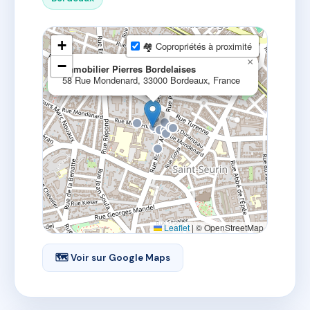
+
🏘 Copropriétés à proximité
×
−
Immobilier Pierres Bordelaises
58 Rue Mondenard, 33000 Bordeaux, France
Leaflet
|
© OpenStreetMap
🗺 Voir sur Google Maps