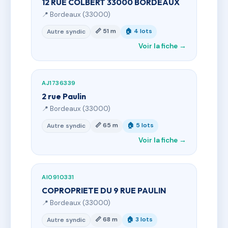
12 RUE COLBERT 33000 BORDEAUX
📍 Bordeaux (33000)
📏 51 m
🏠 4 lots
Autre syndic
Voir la fiche →
AJ1736339
2 rue Paulin
📍 Bordeaux (33000)
📏 65 m
🏠 5 lots
Autre syndic
Voir la fiche →
AI0910331
COPROPRIETE DU 9 RUE PAULIN
📍 Bordeaux (33000)
📏 68 m
🏠 3 lots
Autre syndic