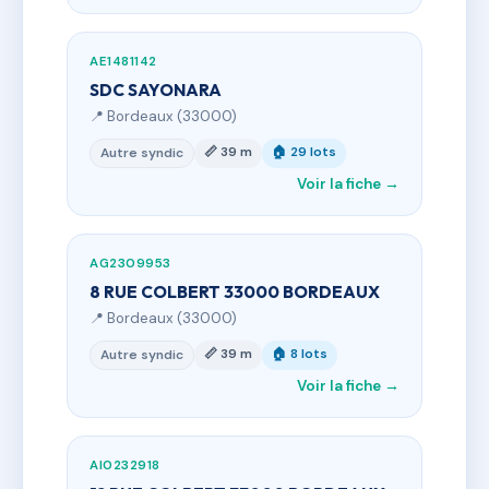
AE1481142
SDC SAYONARA
📍 Bordeaux (33000)
📏 39 m
🏠 29 lots
Autre syndic
Voir la fiche →
AG2309953
8 RUE COLBERT 33000 BORDEAUX
📍 Bordeaux (33000)
📏 39 m
🏠 8 lots
Autre syndic
Voir la fiche →
AI0232918