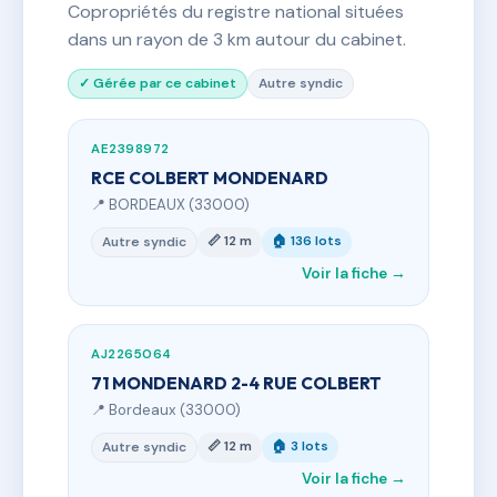
Copropriétés du registre national situées
dans un rayon de 3 km autour du cabinet.
✓ Gérée par ce cabinet
Autre syndic
AE2398972
RCE COLBERT MONDENARD
📍 BORDEAUX (33000)
📏 12 m
🏠 136 lots
Autre syndic
Voir la fiche →
AJ2265064
71 MONDENARD 2-4 RUE COLBERT
📍 Bordeaux (33000)
📏 12 m
🏠 3 lots
Autre syndic
Voir la fiche →