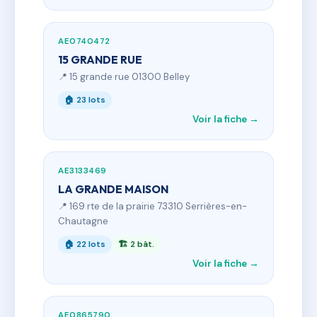
AE0740472
15 GRANDE RUE
📍 15 grande rue 01300 Belley
🏠 23 lots
Voir la fiche →
AE3133469
LA GRANDE MAISON
📍 169 rte de la prairie 73310 Serrières-en-
Chautagne
🏠 22 lots
🏗 2 bât.
Voir la fiche →
AE0865790