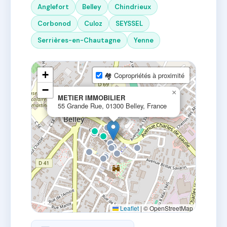
Anglefort
Belley
Chindrieux
Corbonod
Culoz
SEYSSEL
Serrières-en-Chautagne
Yenne
+
🏘 Copropriétés à proximité
−
×
METIER IMMOBILIER
55 Grande Rue, 01300 Belley, France
Leaflet
|
© OpenStreetMap