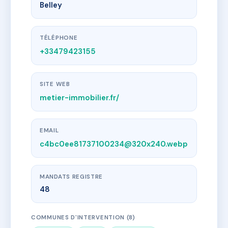
Belley
TÉLÉPHONE
+33479423155
SITE WEB
metier-immobilier.fr/
EMAIL
c4bc0ee81737100234@320x240.webp
MANDATS REGISTRE
48
COMMUNES D'INTERVENTION (8)