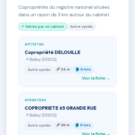
Copropriétés du registre national situées
dans un rayon de 3 km autour du cabinet.
✓ Gérée par ce cabinet
Autre syndic
AF1715796
Copropriété DELOUILLE
📍 Belley (01300)
📏 24 m
🏠 6 lots
Autre syndic
Voir la fiche →
AF9897984
COPROPRIETE 65 GRANDE RUE
📍 Belley (01300)
📏 39 m
🏠 9 lots
Autre syndic
Voir la fiche →