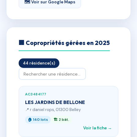
🗺 Voir sur Google Maps
🏢 Copropriétés gérées en 2025
44 résidence(s)
AC3484177
LES JARDINS DE BELLONE
📍 r daniel rops, 01300 Belley
🏠 140 lots
🏗 2 bât.
Voir la fiche →