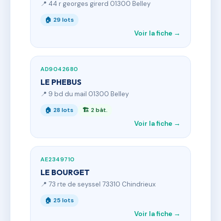
📍 44 r georges girerd 01300 Belley
🏠 29 lots
Voir la fiche →
AD9042680
LE PHEBUS
📍 9 bd du mail 01300 Belley
🏠 28 lots
🏗 2 bât.
Voir la fiche →
AE2349710
LE BOURGET
📍 73 rte de seyssel 73310 Chindrieux
🏠 25 lots
Voir la fiche →