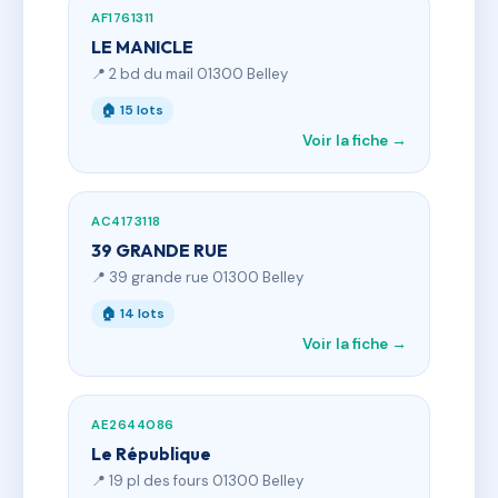
AF1761311
LE MANICLE
📍 2 bd du mail 01300 Belley
🏠 15 lots
Voir la fiche →
AC4173118
39 GRANDE RUE
📍 39 grande rue 01300 Belley
🏠 14 lots
Voir la fiche →
AE2644086
Le République
📍 19 pl des fours 01300 Belley