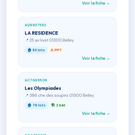
Voir la fiche →
AD9937582
LA RESIDENCE
📍 25 av livet 01300 Belley
🏠 83 lots
⚠ PPT
Voir la fiche →
AC7665508
Les Olympiades
📍 386 che des soupirs 01300 Belley
🏠 76 lots
🏗 2 bât.
Voir la fiche →