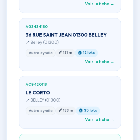
Voir la fiche →
AG3434180
36 RUE SAINT JEAN 01300 BELLEY
📍 Belley (01300)
📏 131 m
🏠 12 lots
Autre syndic
Voir la fiche →
AC9420118
LE CORTO
📍 BELLEY (01300)
📏 133 m
🏠 35 lots
Autre syndic
Voir la fiche →