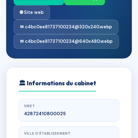
🌐 Site web
✉ c4bc0ee81737100234@320x240.webp
✉ c4bc0ee81737100234@640x480.webp
🏛
Informations du cabinet
SIRET
42872410800025
VILLE D'ÉTABLISSEMENT