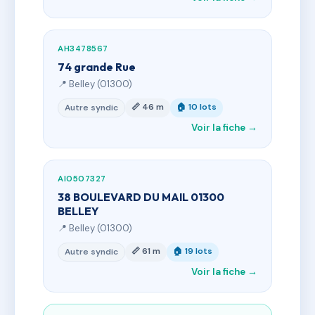
AH3478567
74 grande Rue
📍 Belley (01300)
📏 46 m
🏠 10 lots
Autre syndic
Voir la fiche →
AI0507327
38 BOULEVARD DU MAIL 01300
BELLEY
📍 Belley (01300)
📏 61 m
🏠 19 lots
Autre syndic
Voir la fiche →