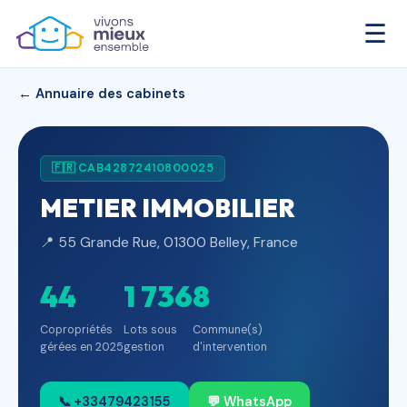
☰
← Annuaire des cabinets
🇫🇷 CAB42872410800025
METIER IMMOBILIER
📍 55 Grande Rue, 01300 Belley, France
44
1 736
8
Copropriétés
Lots sous
Commune(s)
gérées en 2025
gestion
d'intervention
📞 +33479423155
💬 WhatsApp