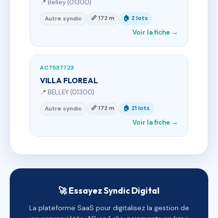
📍 Belley (01300)
📏 172 m
🏠 2 lots
Autre syndic
Voir la fiche →
AC7537723
VILLA FLOREAL
📍 BELLEY (01300)
📏 172 m
🏠 21 lots
Autre syndic
Voir la fiche →
🚀 Essayez Syndic Digital
La plateforme SaaS pour digitalisez la gestion de