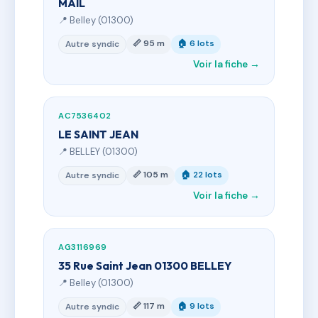
MAIL
📍 Belley (01300)
📏 95 m
🏠 6 lots
Autre syndic
Voir la fiche →
AC7536402
LE SAINT JEAN
📍 BELLEY (01300)
📏 105 m
🏠 22 lots
Autre syndic
Voir la fiche →
AG3116969
35 Rue Saint Jean 01300 BELLEY
📍 Belley (01300)
📏 117 m
🏠 9 lots
Autre syndic