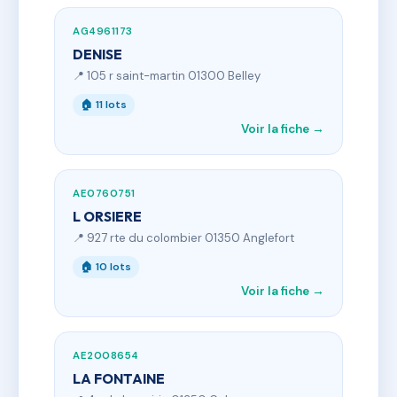
AG4961173
DENISE
📍 105 r saint-martin 01300 Belley
🏠 11 lots
Voir la fiche →
AE0760751
L ORSIERE
📍 927 rte du colombier 01350 Anglefort
🏠 10 lots
Voir la fiche →
AE2008654
LA FONTAINE