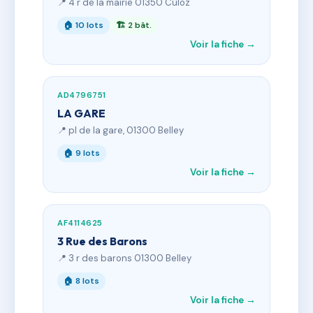
📍 4 r de la mairie 01350 Culoz
🏠 10 lots
🏗 2 bât.
Voir la fiche →
AD4796751
LA GARE
📍 pl de la gare, 01300 Belley
🏠 9 lots
Voir la fiche →
AF4114625
3 Rue des Barons
📍 3 r des barons 01300 Belley
🏠 8 lots
Voir la fiche →