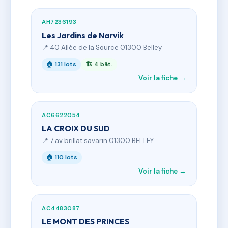
AH7236193
Les Jardins de Narvik
📍 40 Allée de la Source 01300 Belley
🏠 131 lots
🏗 4 bât.
Voir la fiche →
AC6622054
LA CROIX DU SUD
📍 7 av brillat savarin 01300 BELLEY
🏠 110 lots
Voir la fiche →
AC4483087
LE MONT DES PRINCES