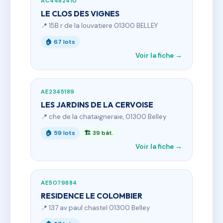
AC4482410
LE CLOS DES VIGNES
📍 15B r de la louvatiere 01300 BELLEY
🏠 67 lots
Voir la fiche →
AE2345189
LES JARDINS DE LA CERVOISE
📍 che de la chataigneraie, 01300 Belley
🏠 59 lots
🏗 39 bât.
Voir la fiche →
AE5079884
RESIDENCE LE COLOMBIER
📍 137 av paul chastel 01300 Belley