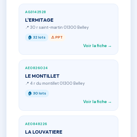
AG3142528
L'ERMITAGE
📍 30 r saint-martin 01300 Belley
🏠 32 lots
⚠ PPT
Voir la fiche →
AE0826024
LE MONTILLET
📍 4 r du montillet 01300 Belley
🏠 30 lots
Voir la fiche →
AE0848226
LA LOUVATIERE