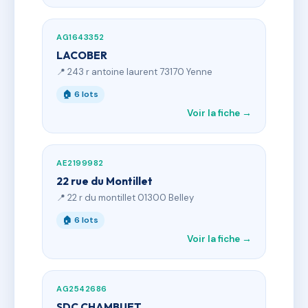
AG1643352
LACOBER
📍 243 r antoine laurent 73170 Yenne
🏠 6 lots
Voir la fiche →
AE2199982
22 rue du Montillet
📍 22 r du montillet 01300 Belley
🏠 6 lots
Voir la fiche →
AG2542686
SDC CHAMBUET