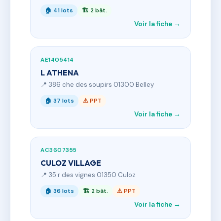
🏠 41 lots
🏗 2 bât.
Voir la fiche →
AE1405414
L ATHENA
📍 386 che des soupirs 01300 Belley
🏠 37 lots
⚠ PPT
Voir la fiche →
AC3607355
CULOZ VILLAGE
📍 35 r des vignes 01350 Culoz
🏠 36 lots
🏗 2 bât.
⚠ PPT
Voir la fiche →