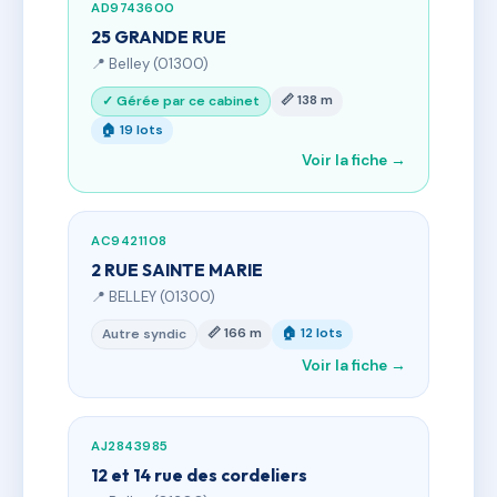
AD9743600
25 GRANDE RUE
📍 Belley (01300)
📏 138 m
✓ Gérée par ce cabinet
🏠 19 lots
Voir la fiche →
AC9421108
2 RUE SAINTE MARIE
📍 BELLEY (01300)
📏 166 m
🏠 12 lots
Autre syndic
Voir la fiche →
AJ2843985
12 et 14 rue des cordeliers