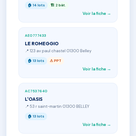
🏠 14 lots
🏗 2 bât.
Voir la fiche →
AE0777433
LE ROMEGGIO
📍 123 av paul chastel 01300 Belley
🏠 13 lots
⚠ PPT
Voir la fiche →
AC7537640
L'OASIS
📍 53 r saint-martin 01300 BELLEY
🏠 13 lots
Voir la fiche →