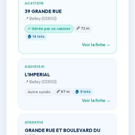
AC4173118
39 GRANDE RUE
📍 Belley (01300)
📏 72 m
✓ Gérée par ce cabinet
🏠 14 lots
Voir la fiche →
AG0131441
L’IMPERIAL
📍 Belley (01300)
📏 87 m
🏠 5 lots
Autre syndic
Voir la fiche →
AF6541114
GRANDE RUE ET BOULEVARD DU