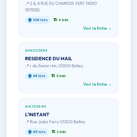
📍 2 & 4 RUE DU CHAMOIS VERT 74910
SEYSSEL
🏠 106 lots
🏗 4 bât.
Voir la fiche →
AH4022554
RESIDENCE DU MAIL
📍 r du 5eme rtm, 01300 Belley
🏠 88 lots
🏗 3 bât.
Voir la fiche →
AI4732640
L'INSTANT
📍 Rue Jules Ferry 01300 Belley
🏠 85 lots
🏗 2 bât.