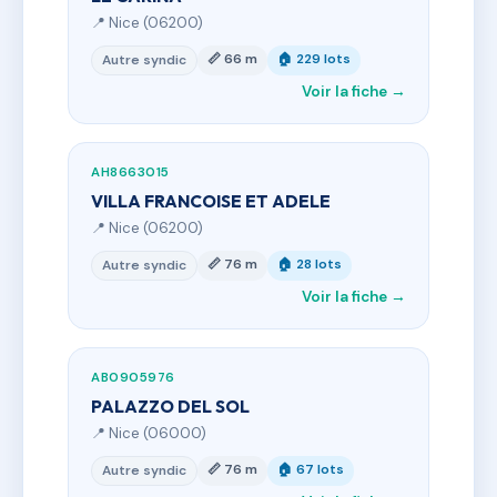
📍 Nice (06200)
📏 66 m
🏠 229 lots
Autre syndic
Voir la fiche →
AH8663015
VILLA FRANCOISE ET ADELE
📍 Nice (06200)
📏 76 m
🏠 28 lots
Autre syndic
Voir la fiche →
AB0905976
PALAZZO DEL SOL
📍 Nice (06000)
📏 76 m
🏠 67 lots
Autre syndic