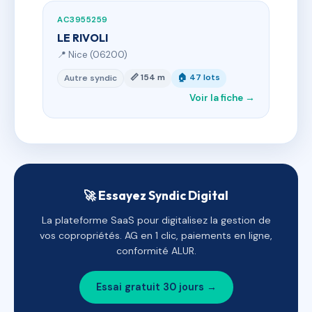
AC3955259
LE RIVOLI
📍 Nice (06200)
📏 154 m
🏠 47 lots
Autre syndic
Voir la fiche →
🚀 Essayez Syndic Digital
La plateforme SaaS pour digitalisez la gestion de
vos copropriétés. AG en 1 clic, paiements en ligne,
conformité ALUR.
Essai gratuit 30 jours →