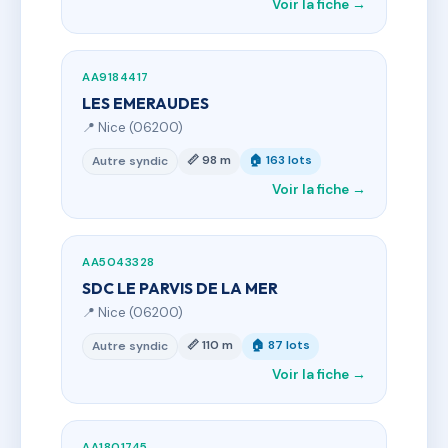
Voir la fiche →
AA9184417
LES EMERAUDES
📍 Nice (06200)
📏 98 m
🏠 163 lots
Autre syndic
Voir la fiche →
AA5043328
SDC LE PARVIS DE LA MER
📍 Nice (06200)
📏 110 m
🏠 87 lots
Autre syndic
Voir la fiche →
AA1801745