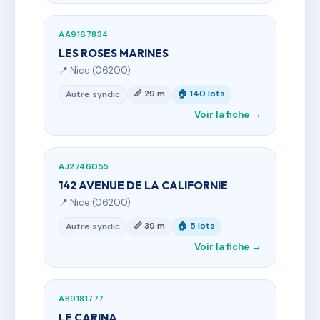
AA9167834
LES ROSES MARINES
📍 Nice (06200)
📏 29 m
🏠 140 lots
Autre syndic
Voir la fiche →
AJ2746055
142 AVENUE DE LA CALIFORNIE
📍 Nice (06200)
📏 39 m
🏠 5 lots
Autre syndic
Voir la fiche →
AB9181777
LE CARINA