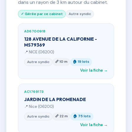
dans un rayon de 3 km autour du cabinet.
✓ Gérée par ce cabinet
Autre syndic
AD6700918
128 AVENUE DE LA CALIFORNIE -
MS79369
📍 NICE (06200)
📏 10 m
🏠 19 lots
Autre syndic
Voir la fiche →
AC1769173
JARDIN DE LA PROMENADE
📍 Nice (06200)
📏 22 m
🏠 75 lots
Autre syndic
Voir la fiche →