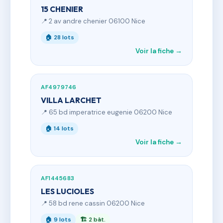
15 CHENIER
📍 2 av andre chenier 06100 Nice
🏠 28 lots
Voir la fiche →
AF4979746
VILLA LARCHET
📍 65 bd imperatrice eugenie 06200 Nice
🏠 14 lots
Voir la fiche →
AF1445683
LES LUCIOLES
📍 58 bd rene cassin 06200 Nice
🏠 9 lots
🏗 2 bât.