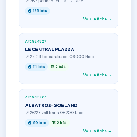
📍 26 r parmentier 06100 Nice
🏠 125 lots
Voir la fiche →
AF2924827
LE CENTRAL PLAZZA
📍 27-29 bd carabacel 06000 Nice
🏠 111 lots
🏗 2 bât.
Voir la fiche →
AF2945202
ALBATROS-GOELAND
📍 26/28 vall barla 06200 Nice
🏠 59 lots
🏗 2 bât.
Voir la fiche →