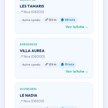
LES TAMARIS
📍 Nice (06200)
📏 122 m
🏠 69 lots
Autre syndic
Voir la fiche →
AD8039323
VILLA AUREA
📍 Nice (06000)
📏 123 m
🏠 15 lots
Autre syndic
Voir la fiche →
AC3954831
LE NADIA
📍 Nice (06200)