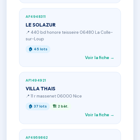
AF4948311
LE SOLAZUR
📍 440 bd honore teisseire 06480 La Colle-
sur-Loup
🏠 45 lots
Voir la fiche →
AF1494921
VILLA THAIS
📍 11 r massenet 06000 Nice
🏠 37 lots
🏗 2 bât.
Voir la fiche →
AF4959862