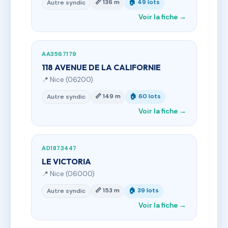
📏 136 m
🏠 49 lots
Autre syndic
Voir la fiche →
AA3567179
118 AVENUE DE LA CALIFORNIE
📍 Nice (06200)
📏 149 m
🏠 60 lots
Autre syndic
Voir la fiche →
AD1873447
LE VICTORIA
📍 Nice (06000)
📏 153 m
🏠 39 lots
Autre syndic
Voir la fiche →