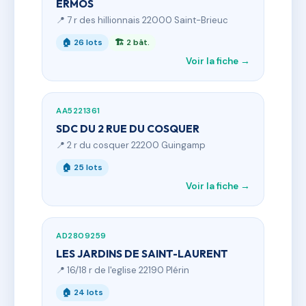
ERMOS
📍 7 r des hillionnais 22000 Saint-Brieuc
🏠 26 lots
🏗 2 bât.
Voir la fiche →
AA5221361
SDC DU 2 RUE DU COSQUER
📍 2 r du cosquer 22200 Guingamp
🏠 25 lots
Voir la fiche →
AD2809259
LES JARDINS DE SAINT-LAURENT
📍 16/18 r de l'eglise 22190 Plérin
🏠 24 lots