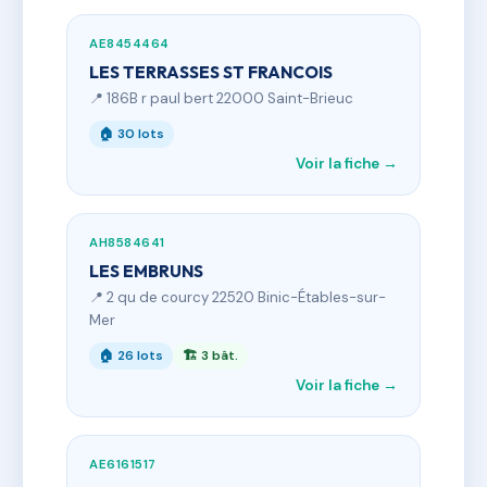
AE8454464
LES TERRASSES ST FRANCOIS
📍 186B r paul bert 22000 Saint-Brieuc
🏠 30 lots
Voir la fiche →
AH8584641
LES EMBRUNS
📍 2 qu de courcy 22520 Binic-Étables-sur-
Mer
🏠 26 lots
🏗 3 bât.
Voir la fiche →
AE6161517