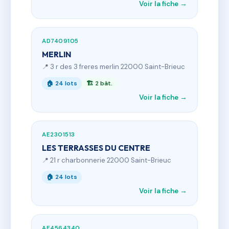
Voir la fiche →
AD7409105
MERLIN
📍 3 r des 3 freres merlin 22000 Saint-Brieuc
🏠 24 lots
🏗 2 bât.
Voir la fiche →
AE2301513
LES TERRASSES DU CENTRE
📍 21 r charbonnerie 22000 Saint-Brieuc
🏠 24 lots
Voir la fiche →
AE4564340