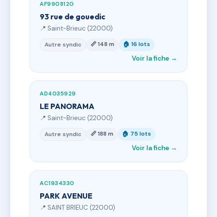
AF9908120
93 rue de gouedic
📍 Saint-Brieuc (22000)
📏 148 m
🏠 16 lots
Autre syndic
Voir la fiche →
AD4035929
LE PANORAMA
📍 Saint-Brieuc (22000)
📏 188 m
🏠 75 lots
Autre syndic
Voir la fiche →
AC1934330
PARK AVENUE
📍 SAINT BRIEUC (22000)