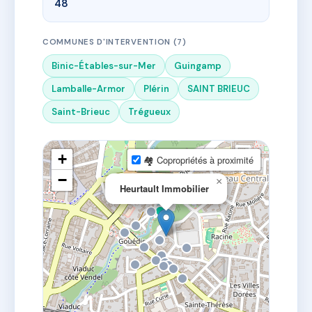
48
COMMUNES D'INTERVENTION (7)
Binic-Étables-sur-Mer
Guingamp
Lamballe-Armor
Plérin
SAINT BRIEUC
Saint-Brieuc
Trégueux
+
🏘 Copropriétés à proximité
−
×
Heurtault Immobilier