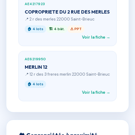
AE4217923
COPROPRIETE DU 2 RUE DES MERLES
📍 2 r des merles 22000 Saint-Brieuc
🏠 4 lots
🏗 4 bât.
⚠ PPT
Voir la fiche →
AE6219950
MERLIN 12
📍 12 r des 3 freres merlin 22000 Saint-Brieuc
🏠 4 lots
Voir la fiche →