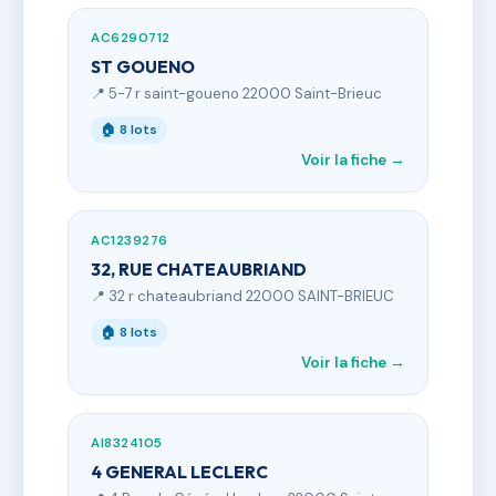
AC6290712
ST GOUENO
📍 5-7 r saint-goueno 22000 Saint-Brieuc
🏠 8 lots
Voir la fiche →
AC1239276
32, RUE CHATEAUBRIAND
📍 32 r chateaubriand 22000 SAINT-BRIEUC
🏠 8 lots
Voir la fiche →
AI8324105
4 GENERAL LECLERC