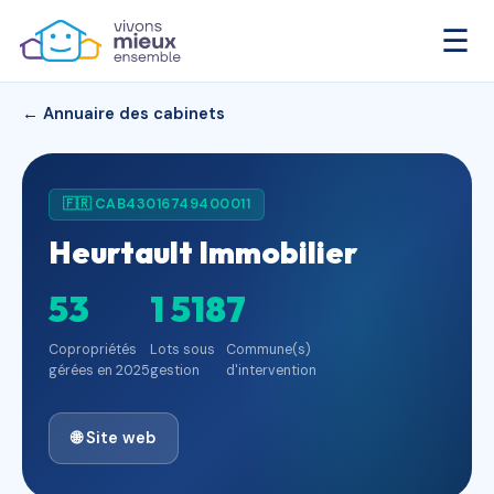
☰
← Annuaire des cabinets
🇫🇷 CAB43016749400011
Heurtault Immobilier
53
1 518
7
Copropriétés
Lots sous
Commune(s)
gérées en 2025
gestion
d'intervention
🌐 Site web