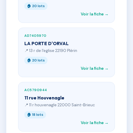
🏠 20 lots
Voir la fiche →
AD7405970
LA PORTE D'ORVAL
📍 13 r de l'eglise 22190 Plérin
🏠 20 lots
Voir la fiche →
AC5790944
11 rue Houvenagle
📍 11 r houvenagle 22000 Saint-Brieuc
🏠 18 lots
Voir la fiche →