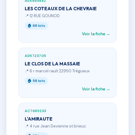
AE6895882
LES COTEAUX DE LA CHEVRAIE
📍 12 RUE GOUNOD
🏠 68 lots
Voir la fiche →
AD5723705
LE CLOS DE LA MASSAIE
📍 6 r marcel rault 22950 Trégueux
🏠 58 lots
Voir la fiche →
AC7685233
L'AMIRAUTE
📍 4 rue Jean Devienne st brieuc