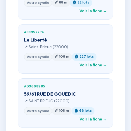
📏 88 m
🏠 22 lots
Autre syndic
Voir la fiche →
AB8357774
Le Liberté
📍 Saint-Brieuc (22000)
📏 106 m
🏠 227 lots
Autre syndic
Voir la fiche →
AD3668985
59/61 RUE DE GOUEDIC
📍 SAINT BRIEUC (22000)
📏 108 m
🏠 66 lots
Autre syndic
Voir la fiche →