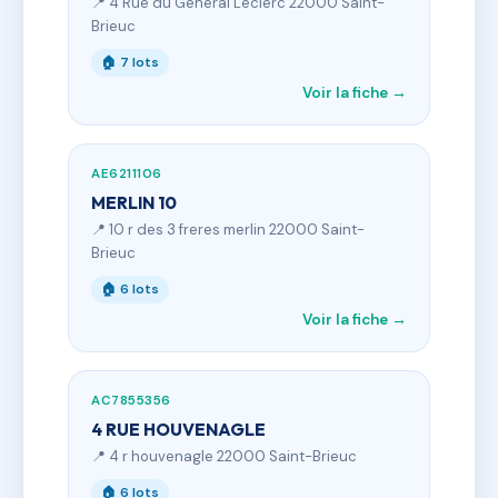
📍 4 Rue du Général Leclerc 22000 Saint-
Brieuc
🏠 7 lots
Voir la fiche →
AE6211106
MERLIN 10
📍 10 r des 3 freres merlin 22000 Saint-
Brieuc
🏠 6 lots
Voir la fiche →
AC7855356
4 RUE HOUVENAGLE
📍 4 r houvenagle 22000 Saint-Brieuc
🏠 6 lots