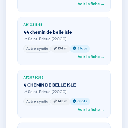
Voir la fiche →
AH1031848
44 chemin de belle isle
📍 Saint-Brieuc (22000)
📏 134 m
🏠 3 lots
Autre syndic
Voir la fiche →
AF2979292
4 CHEMIN DE BELLE ISLE
📍 Saint-Brieuc (22000)
📏 148 m
🏠 6 lots
Autre syndic
Voir la fiche →