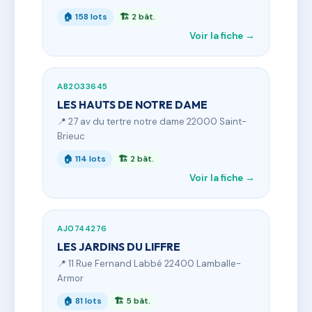
🏠 158 lots
🏗 2 bât.
Voir la fiche →
AB2033645
LES HAUTS DE NOTRE DAME
📍 27 av du tertre notre dame 22000 Saint-
Brieuc
🏠 114 lots
🏗 2 bât.
Voir la fiche →
AJ0744276
LES JARDINS DU LIFFRE
📍 11 Rue Fernand Labbé 22400 Lamballe-
Armor
🏠 81 lots
🏗 5 bât.