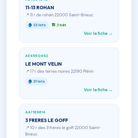
11-13 ROHAN
📍 11 r de rohan 22000 Saint-Brieuc
🏠 22 lots
🏗 2 bât.
Voir la fiche →
AE4560462
LE MONT VELIN
📍 17 r des terres noires 22190 Plérin
🏠 21 lots
Voir la fiche →
AA7189814
3 FRERES LE GOFF
📍 10 r des 3 freres le goff 22000 Saint-
Brieuc