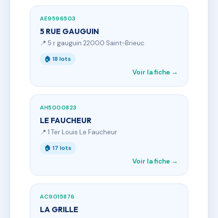
AE9596503
5 RUE GAUGUIN
📍 5 r gauguin 22000 Saint-Brieuc
🏠 18 lots
Voir la fiche →
AH5000823
LE FAUCHEUR
📍 1 Ter Louis Le Faucheur
🏠 17 lots
Voir la fiche →
AC9015876
LA GRILLE