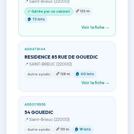
📍 Saint-Brieuc (22000)
📏 122 m
✓ Gérée par ce cabinet
🏠 72 lots
Voir la fiche →
AD3479144
RESIDENCE 85 RUE DE GOUEDIC
📍 SAINT-BRIEUC (22000)
📏 128 m
🏠 40 lots
Autre syndic
Voir la fiche →
AD5078555
54 GOUEDIC
📍 Saint-Brieuc (22000)
📏 131 m
🏠 18 lots
Autre syndic