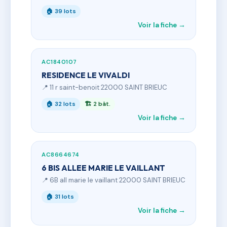
🏠 39 lots
Voir la fiche →
AC1840107
RESIDENCE LE VIVALDI
📍 11 r saint-benoit 22000 SAINT BRIEUC
🏠 32 lots
🏗 2 bât.
Voir la fiche →
AC8664674
6 BIS ALLEE MARIE LE VAILLANT
📍 6B all marie le vaillant 22000 SAINT BRIEUC
🏠 31 lots
Voir la fiche →