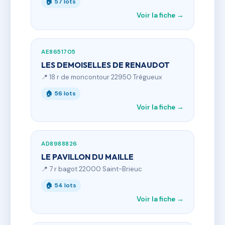
🏠 57 lots
Voir la fiche →
AE8651705
LES DEMOISELLES DE RENAUDOT
📍 18 r de moncontour 22950 Trégueux
🏠 56 lots
Voir la fiche →
AD8988826
LE PAVILLON DU MAILLE
📍 7 r bagot 22000 Saint-Brieuc
🏠 54 lots
Voir la fiche →