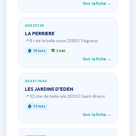
Voir la fiche →
AD3211745
LA PERRIERE
📍 8 r de la belle issue 22950 Trégueux
🏠 78 lots
🏗 2 bât.
Voir la fiche →
AE4377644
LES JARDINS D'EDEN
📍 52 che de belle isle 22000 Saint-Brieuc
🏠 72 lots
Voir la fiche →