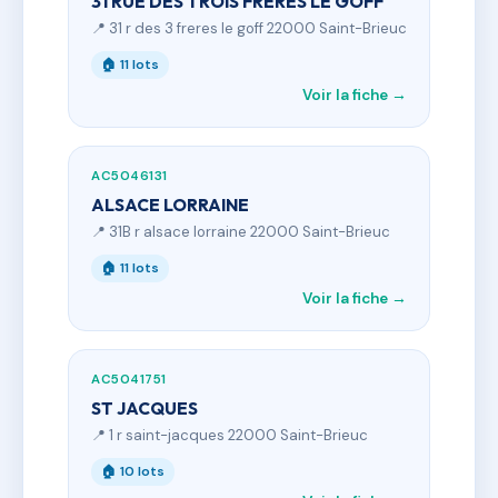
31 RUE DES TROIS FRERES LE GOFF
📍 31 r des 3 freres le goff 22000 Saint-Brieuc
🏠 11 lots
Voir la fiche →
AC5046131
ALSACE LORRAINE
📍 31B r alsace lorraine 22000 Saint-Brieuc
🏠 11 lots
Voir la fiche →
AC5041751
ST JACQUES
📍 1 r saint-jacques 22000 Saint-Brieuc
🏠 10 lots