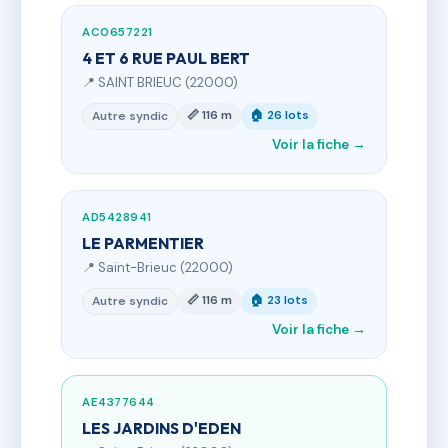
AC0657221
4 ET 6 RUE PAUL BERT
📍 SAINT BRIEUC (22000)
📏 116 m
🏠 26 lots
Autre syndic
Voir la fiche →
AD5428941
LE PARMENTIER
📍 Saint-Brieuc (22000)
📏 116 m
🏠 23 lots
Autre syndic
Voir la fiche →
AE4377644
LES JARDINS D'EDEN