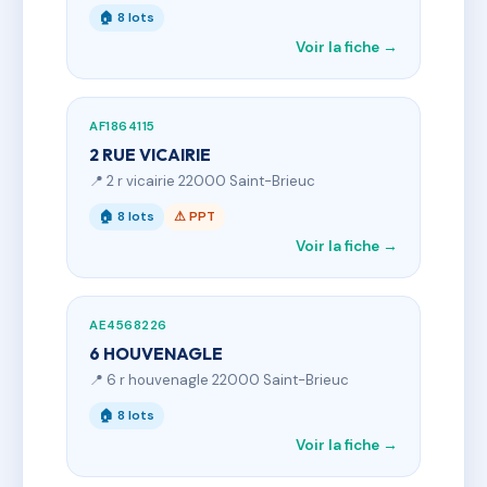
🏠 8 lots
Voir la fiche →
AF1864115
2 RUE VICAIRIE
📍 2 r vicairie 22000 Saint-Brieuc
🏠 8 lots
⚠ PPT
Voir la fiche →
AE4568226
6 HOUVENAGLE
📍 6 r houvenagle 22000 Saint-Brieuc
🏠 8 lots
Voir la fiche →