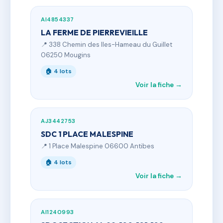
AI4854337
LA FERME DE PIERREVIEILLE
📍 338 Chemin des Iles-Hameau du Guillet
06250 Mougins
🏠 4 lots
Voir la fiche →
AJ3442753
SDC 1 PLACE MALESPINE
📍 1 Place Malespine 06600 Antibes
🏠 4 lots
Voir la fiche →
AI1240993