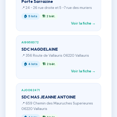
Porte Sarrazine
📍 24 - 26 rue droite et 5 -7 rue des muriers
🏠 5 lots
🏗 2 bât.
Voir la fiche →
AI9958372
SDC MAGDELAINE
📍 356 Route de Vallauris 06220 Vallauris
🏠 4 lots
🏗 2 bât.
Voir la fiche →
AJ0062471
SDC MAS JEANNE ANTOINE
📍 659 Chemin des Mauruches Superieures
06220 Vallauris