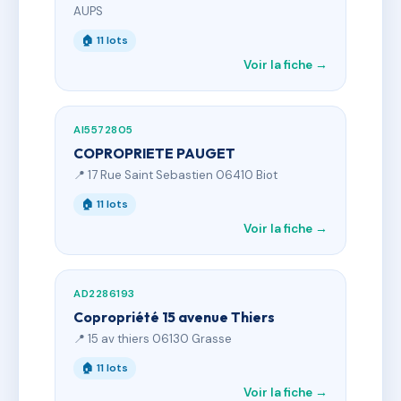
AUPS
🏠 11 lots
Voir la fiche →
AI5572805
COPROPRIETE PAUGET
📍 17 Rue Saint Sebastien 06410 Biot
🏠 11 lots
Voir la fiche →
AD2286193
Copropriété 15 avenue Thiers
📍 15 av thiers 06130 Grasse
🏠 11 lots
Voir la fiche →