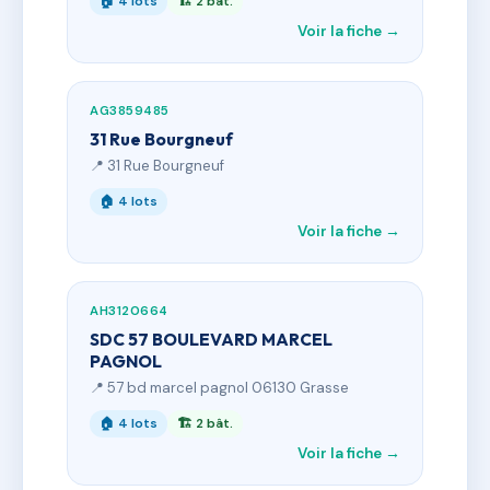
🏠 4 lots
🏗 2 bât.
Voir la fiche →
AG3859485
31 Rue Bourgneuf
📍 31 Rue Bourgneuf
🏠 4 lots
Voir la fiche →
AH3120664
SDC 57 BOULEVARD MARCEL
PAGNOL
📍 57 bd marcel pagnol 06130 Grasse
🏠 4 lots
🏗 2 bât.
Voir la fiche →