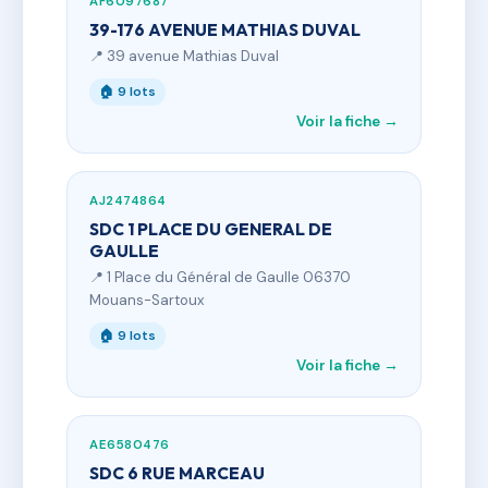
AF6097687
39-176 AVENUE MATHIAS DUVAL
📍 39 avenue Mathias Duval
🏠 9 lots
Voir la fiche →
AJ2474864
SDC 1 PLACE DU GENERAL DE
GAULLE
📍 1 Place du Général de Gaulle 06370
Mouans-Sartoux
🏠 9 lots
Voir la fiche →
AE6580476
SDC 6 RUE MARCEAU