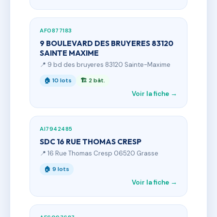
AF0877183
9 BOULEVARD DES BRUYERES 83120
SAINTE MAXIME
📍 9 bd des bruyeres 83120 Sainte-Maxime
🏠 10 lots
🏗 2 bât.
Voir la fiche →
AI7942485
SDC 16 RUE THOMAS CRESP
📍 16 Rue Thomas Cresp 06520 Grasse
🏠 9 lots
Voir la fiche →