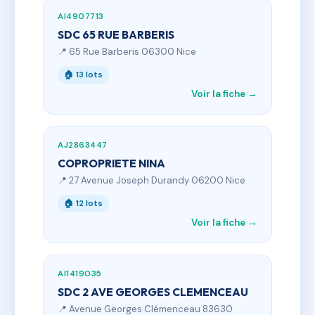
AI4907713
SDC 65 RUE BARBERIS
📍 65 Rue Barberis 06300 Nice
🏠 13 lots
Voir la fiche →
AJ2863447
COPROPRIETE NINA
📍 27 Avenue Joseph Durandy 06200 Nice
🏠 12 lots
Voir la fiche →
AI1419035
SDC 2 AVE GEORGES CLEMENCEAU
📍 Avenue Georges Clémenceau 83630