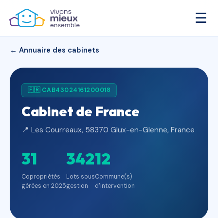
☰
← Annuaire des cabinets
🇫🇷 CAB43024161200018
Cabinet de France
📍 Les Courreaux, 58370 Glux-en-Glenne, France
31
342
12
Copropriétés
Lots sous
Commune(s)
gérées en 2025
gestion
d'intervention