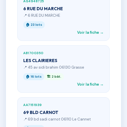
AG4948725
6 RUE DU MARCHE
📍 6 RUE DU MARCHE
🏠 23 lots
Voir la fiche →
AB1700350
LES CLAIRIERES
📍 45 av sidi brahim 06130 Grasse
🏠 16 lots
🏗 2 bât.
Voir la fiche →
AA7151939
69 BLD CARNOT
📍 69 bd sadi carnot 06110 Le Cannet