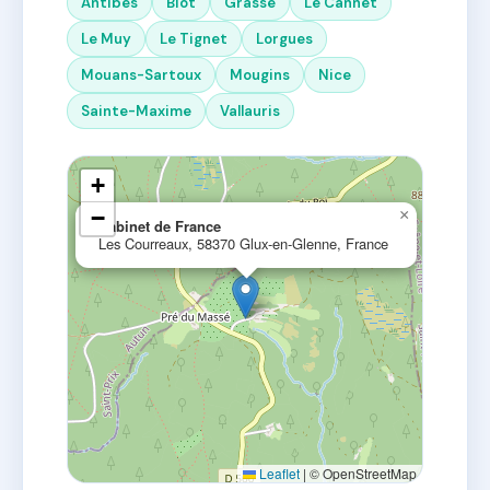
Antibes
Biot
Grasse
Le Cannet
Le Muy
Le Tignet
Lorgues
Mouans-Sartoux
Mougins
Nice
Sainte-Maxime
Vallauris
+
−
×
Cabinet de France
Les Courreaux, 58370 Glux-en-Glenne, France
Leaflet
|
© OpenStreetMap