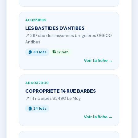
AC3558186
LES BASTIDES D'ANTIBES
📍 310 che des moyennes breguieres 06600
Antibes
🏠 30 lots
🏗 12 bât.
Voir la fiche →
AD4037909
COPROPRIETE 14 RUE BARBES
📍 14 r barbes 83490 Le Muy
🏠 24 lots
Voir la fiche →