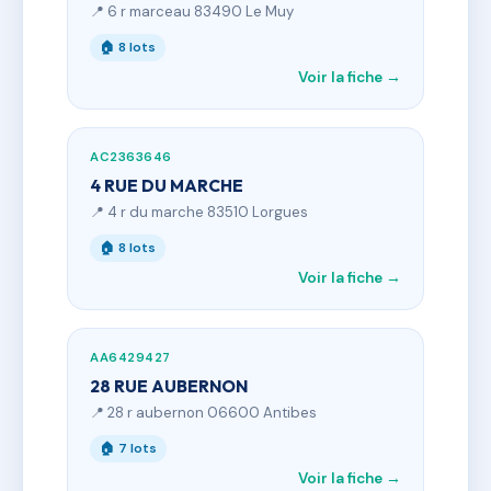
📍 6 r marceau 83490 Le Muy
🏠 8 lots
Voir la fiche →
AC2363646
4 RUE DU MARCHE
📍 4 r du marche 83510 Lorgues
🏠 8 lots
Voir la fiche →
AA6429427
28 RUE AUBERNON
📍 28 r aubernon 06600 Antibes
🏠 7 lots
Voir la fiche →