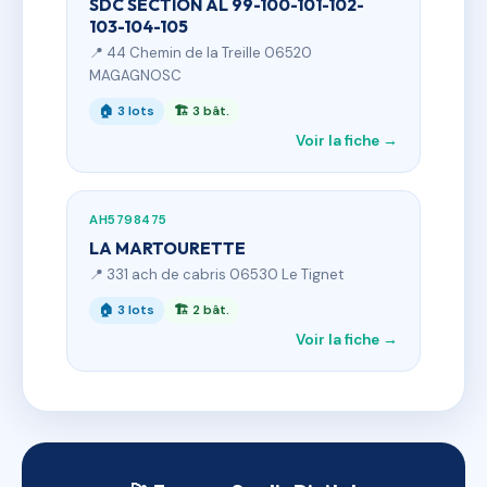
SDC SECTION AL 99-100-101-102-
103-104-105
📍 44 Chemin de la Treille 06520
MAGAGNOSC
🏠 3 lots
🏗 3 bât.
Voir la fiche →
AH5798475
LA MARTOURETTE
📍 331 ach de cabris 06530 Le Tignet
🏠 3 lots
🏗 2 bât.
Voir la fiche →