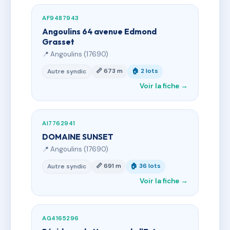
AF9487943
Angoulins 64 avenue Edmond
Grasset
📍 Angoulins (17690)
📏 673 m
🏠 2 lots
Autre syndic
Voir la fiche →
AI7762941
DOMAINE SUNSET
📍 Angoulins (17690)
📏 691 m
🏠 36 lots
Autre syndic
Voir la fiche →
AG4165296