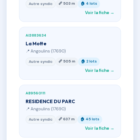
📏 503 m
🏠 4 lots
Autre syndic
Voir la fiche →
AI3883634
La Motte
📍 Angoulins (17690)
📏 505 m
🏠 2 lots
Autre syndic
Voir la fiche →
AB9560111
RESIDENCE DU PARC
📍 Angoulins (17690)
📏 637 m
🏠 45 lots
Autre syndic
Voir la fiche →