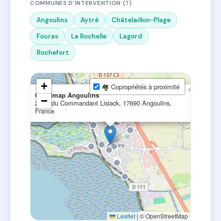
COMMUNES D'INTERVENTION (7)
Angoulins
Aytré
Châtelaillon-Plage
Fouras
La Rochelle
Lagord
Rochefort
+
🏘 Copropriétés à proximité
×
Orpi Imap Angoulins
−
2 Av. du Commandant Lisiack, 17690 Angoulins,
France
Leaflet
|
© OpenStreetMap