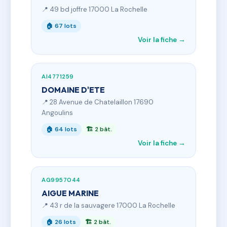
📍 49 bd joffre 17000 La Rochelle
🏠 67 lots
Voir la fiche →
AI4771259
DOMAINE D'ETE
📍 28 Avenue de Chatelaillon 17690
Angoulins
🏠 64 lots
🏗 2 bât.
Voir la fiche →
AG9957044
AIGUE MARINE
📍 43 r de la sauvagere 17000 La Rochelle
🏠 26 lots
🏗 2 bât.