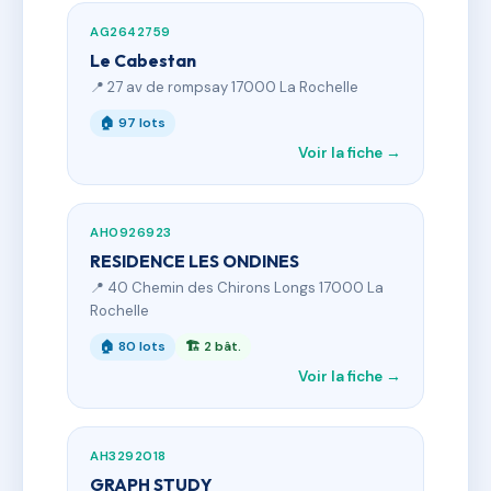
AG2642759
Le Cabestan
📍 27 av de rompsay 17000 La Rochelle
🏠 97 lots
Voir la fiche →
AH0926923
RESIDENCE LES ONDINES
📍 40 Chemin des Chirons Longs 17000 La
Rochelle
🏠 80 lots
🏗 2 bât.
Voir la fiche →
AH3292018
GRAPH STUDY