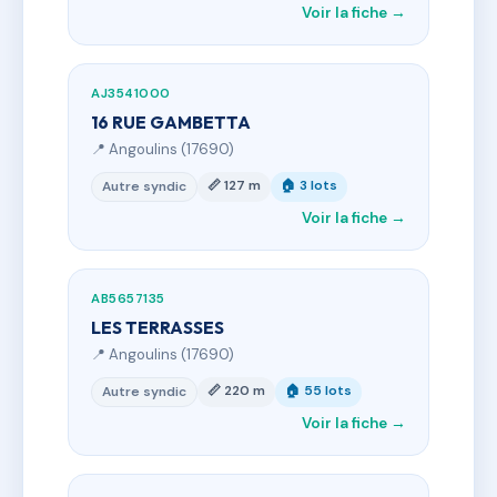
Voir la fiche →
AJ3541000
16 RUE GAMBETTA
📍 Angoulins (17690)
📏 127 m
🏠 3 lots
Autre syndic
Voir la fiche →
AB5657135
LES TERRASSES
📍 Angoulins (17690)
📏 220 m
🏠 55 lots
Autre syndic
Voir la fiche →