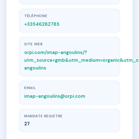
TÉLÉPHONE
+33546282785
SITE WEB
orpi.com/imap-angoulins/?
utm_source=gmb&utm_medium=organic&utm_ca
angoulins
EMAIL
imap-angoulins@orpi.com
MANDATS REGISTRE
27