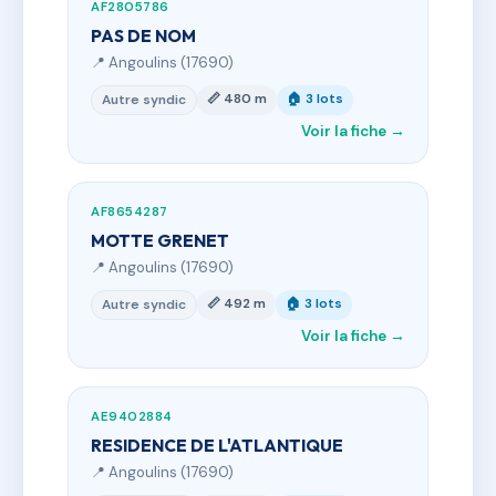
AF2805786
PAS DE NOM
📍 Angoulins (17690)
📏 480 m
🏠 3 lots
Autre syndic
Voir la fiche →
AF8654287
MOTTE GRENET
📍 Angoulins (17690)
📏 492 m
🏠 3 lots
Autre syndic
Voir la fiche →
AE9402884
RESIDENCE DE L'ATLANTIQUE
📍 Angoulins (17690)