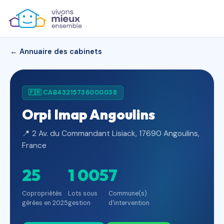
← Annuaire des cabinets
🇫🇷 CAB43215736000038
Orpi Imap Angoulins
📍 2 Av. du Commandant Lisiack, 17690 Angoulins,
France
25
1 005
7
Copropriétés
Lots sous
Commune(s)
gérées en 2025
gestion
d'intervention