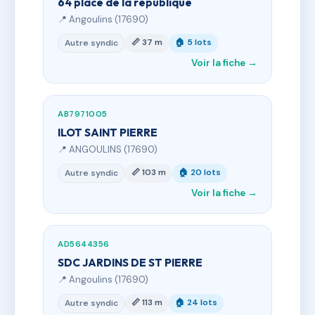
64 place de la république
📍 Angoulins (17690)
📏 37 m
🏠 5 lots
Autre syndic
Voir la fiche →
AB7971005
ILOT SAINT PIERRE
📍 ANGOULINS (17690)
📏 103 m
🏠 20 lots
Autre syndic
Voir la fiche →
AD5644356
SDC JARDINS DE ST PIERRE
📍 Angoulins (17690)
📏 113 m
🏠 24 lots
Autre syndic