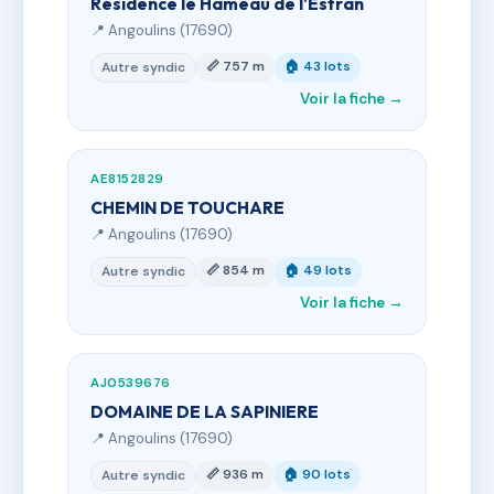
Résidence le Hameau de l'Estran
📍 Angoulins (17690)
📏 757 m
🏠 43 lots
Autre syndic
Voir la fiche →
AE8152829
CHEMIN DE TOUCHARE
📍 Angoulins (17690)
📏 854 m
🏠 49 lots
Autre syndic
Voir la fiche →
AJ0539676
DOMAINE DE LA SAPINIERE
📍 Angoulins (17690)
📏 936 m
🏠 90 lots
Autre syndic