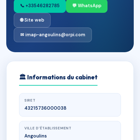
📞 +33546282785
💬 WhatsApp
🌐 Site web
✉ imap-angoulins@orpi.com
🏛
Informations du cabinet
SIRET
43215736000038
VILLE D'ÉTABLISSEMENT
Angoulins