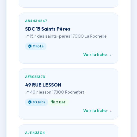
AB4434247
SDC 15 Saints Pères
📍 15 r des saints-peres 17000 La Rochelle
🏠 11 lots
Voir la fiche →
AF5931373
49 RUE LESSON
📍 49 r lesson 17300 Rochefort
🏠 10 lots
🏗 2 bât.
Voir la fiche →
AJ1143304