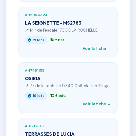
AD2990323
LA SEIGNETTE - MS2783
📍 14 r de l'escale 17000 LA ROCHELLE
🏠 21 lots
🏗 2 bât.
Voir la fiche →
AH7461155
OSIRIA
📍 7 r de la rochelle 17340 Châtelaillon-Plage
🏠 19 lots
🏗 6 bât.
Voir la fiche →
AH1712801
TERRASSES DE LUCIA