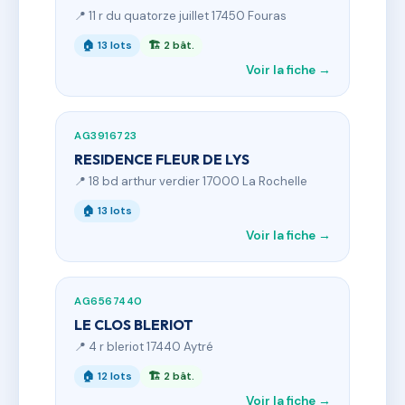
📍 11 r du quatorze juillet 17450 Fouras
🏠 13 lots
🏗 2 bât.
Voir la fiche →
AG3916723
RESIDENCE FLEUR DE LYS
📍 18 bd arthur verdier 17000 La Rochelle
🏠 13 lots
Voir la fiche →
AG6567440
LE CLOS BLERIOT
📍 4 r bleriot 17440 Aytré
🏠 12 lots
🏗 2 bât.
Voir la fiche →