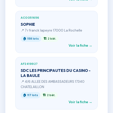
AC0051656
SOPHIE
📍 7 r franck lapeyre 17000 La Rochelle
🏠 158 lots
🏗 2 bât.
Voir la fiche →
AF2419927
SDC LES PRINCIPAUTES DU CASINO -
LA BAULE
📍 4/6 ALLEE DES AMBASSADEURS 17340
CHATELAILLON
🏠 117 lots
🏗 2 bât.
Voir la fiche →