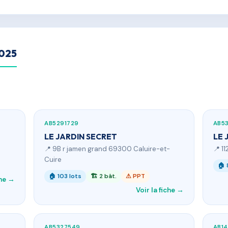
2025
AB5291729
AB53
LE JARDIN SECRET
LE 
📍 9B r jamen grand 69300 Caluire-et-
📍 1
Cuire
🏠 
🏠 103 lots
🏗 2 bât.
⚠ PPT
che →
Voir la fiche →
AB5327549
AB14