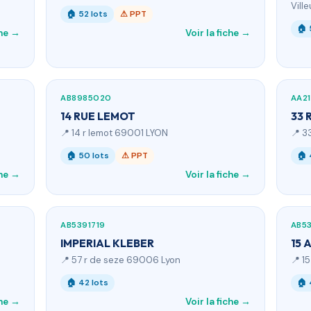
Vill
🏠 52 lots
⚠ PPT
🏠 
che →
Voir la fiche →
AB8985020
AA21
14 RUE LEMOT
33 
📍 14 r lemot 69001 LYON
📍 3
🏠 50 lots
⚠ PPT
🏠 
che →
Voir la fiche →
AB5391719
AB5
IMPERIAL KLEBER
15 
📍 57 r de seze 69006 Lyon
📍 1
🏠 42 lots
🏠 
che →
Voir la fiche →