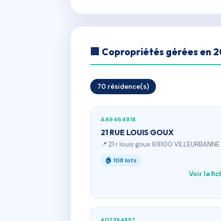
🏢 Copropriétés gérées en 
70 résidence(s)
AA9464918
21 RUE LOUIS GOUX
📍 21 r louis goux 69100 VILLEURBANNE
🏠 108 lots
Voir la fi
AD2384857