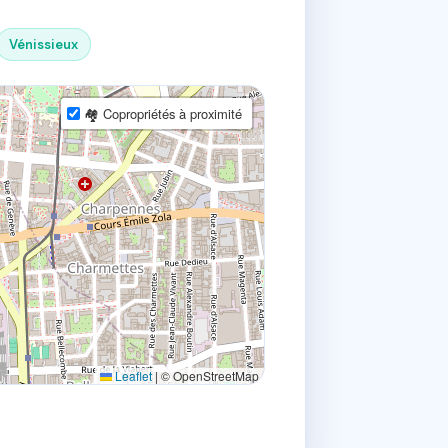
Vénissieux
🏘 Copropriétés à proximité
Leaflet
|
© OpenStreetMap