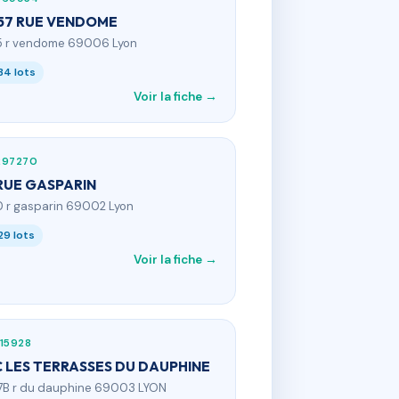
57 RUE VENDOME
5 r vendome 69006 Lyon
34 lots
Voir la fiche →
297270
RUE GASPARIN
0 r gasparin 69002 Lyon
29 lots
Voir la fiche →
15928
 LES TERRASSES DU DAUPHINE
7B r du dauphine 69003 LYON