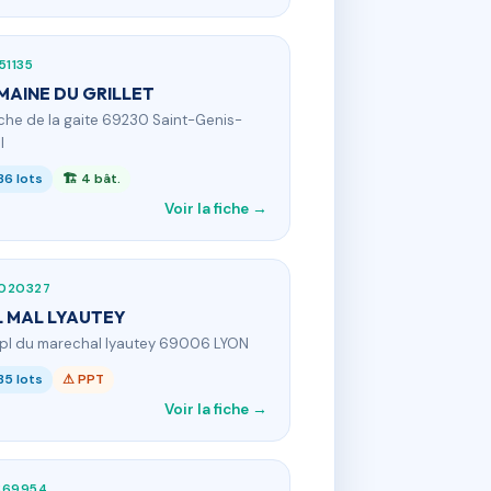
51135
AINE DU GRILLET
 che de la gaite 69230 Saint-Genis-
l
36 lots
🏗 4 bât.
Voir la fiche →
020327
L MAL LYAUTEY
 pl du marechal lyautey 69006 LYON
35 lots
⚠ PPT
Voir la fiche →
369954