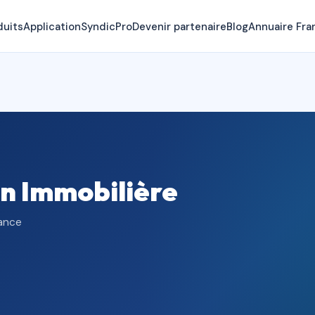
duits
Application
SyndicPro
Devenir partenaire
Blog
Annuaire Fra
n Immobilière
rance