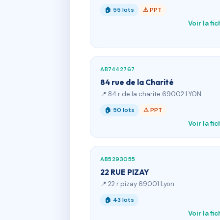
🏠 55 lots
⚠ PPT
Voir la fi
AB7442767
84 rue de la Charité
📍 84 r de la charite 69002 LYON
🏠 50 lots
⚠ PPT
Voir la fi
AB5293055
22 RUE PIZAY
📍 22 r pizay 69001 Lyon
🏠 43 lots
Voir la fi