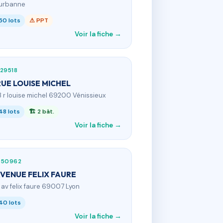
eurbanne
50 lots
⚠ PPT
Voir la fiche →
29518
RUE LOUISE MICHEL
3 r louise michel 69200 Vénissieux
48 lots
🏗 2 bât.
Voir la fiche →
350962
AVENUE FELIX FAURE
5 av felix faure 69007 Lyon
40 lots
Voir la fiche →