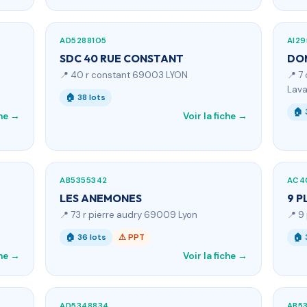
AD5288105
AI29
SDC 40 RUE CONSTANT
DOM
📍 40 r constant 69003 LYON
📍 7
Lava
🏠 38 lots
🏠 
che →
Voir la fiche →
AB5355342
AC4
LES ANEMONES
9 P
📍 73 r pierre audry 69009 Lyon
📍 9
🏠 36 lots
⚠ PPT
🏠 
che →
Voir la fiche →
AD5348834
AB5