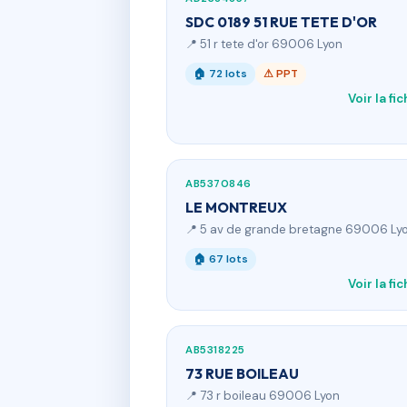
SDC 0189 51 RUE TETE D'OR
📍 51 r tete d'or 69006 Lyon
🏠 72 lots
⚠ PPT
Voir la fi
AB5370846
LE MONTREUX
📍 5 av de grande bretagne 69006 Ly
🏠 67 lots
Voir la fi
AB5318225
73 RUE BOILEAU
📍 73 r boileau 69006 Lyon