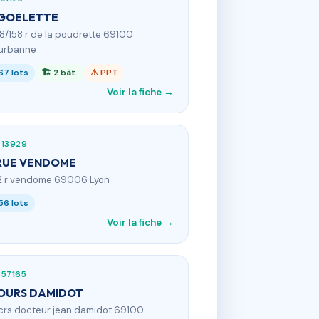
 GOELETTE
58/158 r de la poudrette 69100
eurbanne
67 lots
🏗 2 bât.
⚠ PPT
Voir la fiche →
313929
RUE VENDOME
2 r vendome 69006 Lyon
56 lots
Voir la fiche →
357165
OURS DAMIDOT
 crs docteur jean damidot 69100