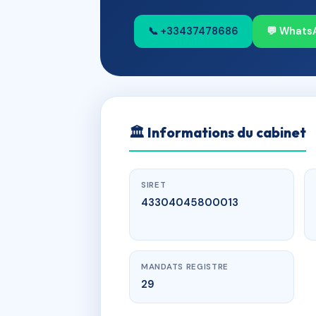
📞 +33437478686
💬 Whats
🏛
Informations du cabinet
SIRET
43304045800013
MANDATS REGISTRE
29