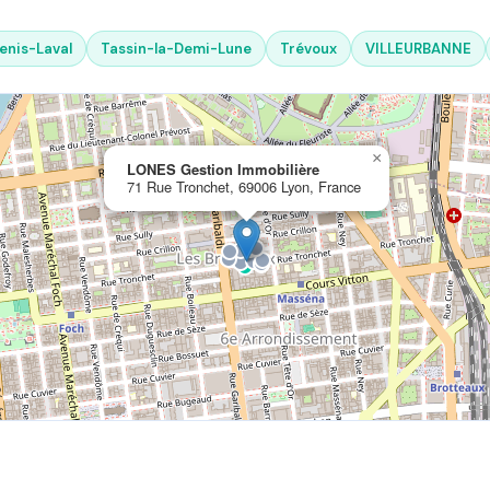
enis-Laval
Tassin-la-Demi-Lune
Trévoux
VILLEURBANNE
×
LONES Gestion Immobilière
71 Rue Tronchet, 69006 Lyon, France