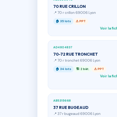
70 RUE CRILLON
📍 70 r crillon 69006 Lyon
🏠 35 lots
⚠ PPT
Voir la fi
AD4804837
70-72 RUE TRONCHET
📍 70 r tronchet 69006 Lyon
🏠 34 lots
🏗 2 bât.
⚠ PPT
Voir la fi
AB5315668
37 RUE BUGEAUD
📍 37 r bugeaud 69006 Lyon