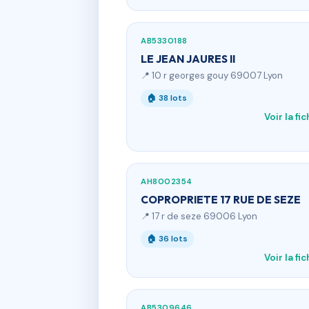
AB5330188
LE JEAN JAURES II
📍 10 r georges gouy 69007 Lyon
🏠 38 lots
Voir la fi
AH8002354
COPROPRIETE 17 RUE DE SEZE
📍 17 r de seze 69006 Lyon
🏠 36 lots
Voir la fi
AB5309646