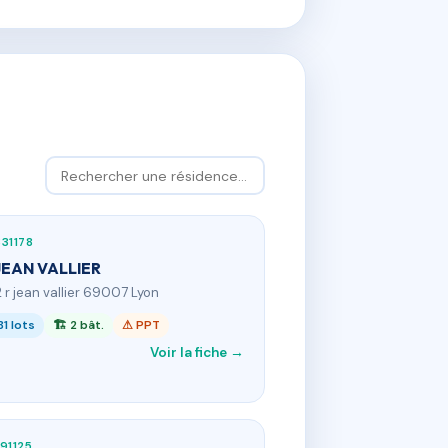
31178
JEAN VALLIER
12 r jean vallier 69007 Lyon
81 lots
🏗 2 bât.
⚠ PPT
Voir la fiche →
91125