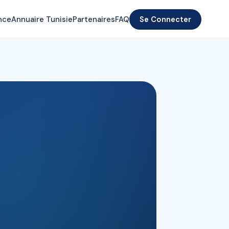
nce
Annuaire Tunisie
Partenaires
FAQ
Se Connecter