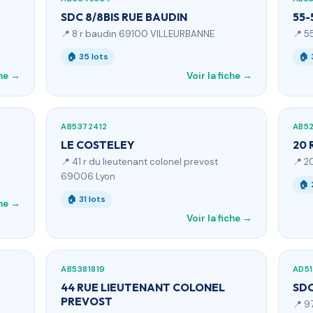
SDC 8/8BIS RUE BAUDIN
55-
📍 8 r baudin 69100 VILLEURBANNE
📍 5
🏠 35 lots
🏠 
che →
Voir la fiche →
AB5372412
AB5
LE COSTELEY
20 
📍 41 r du lieutenant colonel prevost
📍 2
69006 Lyon
🏠 
🏠 31 lots
che →
Voir la fiche →
AB5381819
AD51
44 RUE LIEUTENANT COLONEL
SDC
PREVOST
📍 9