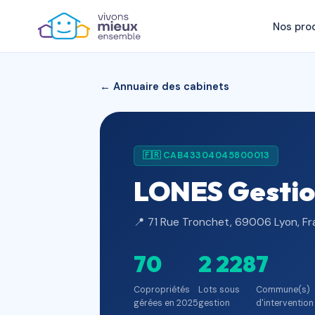
Nos pro
← Annuaire des cabinets
🇫🇷 CAB43304045800013
LONES Gestio
📍 71 Rue Tronchet, 69006 Lyon, F
70
2 228
7
Copropriétés
Lots sous
Commune(s)
gérées en 2025
gestion
d'intervention