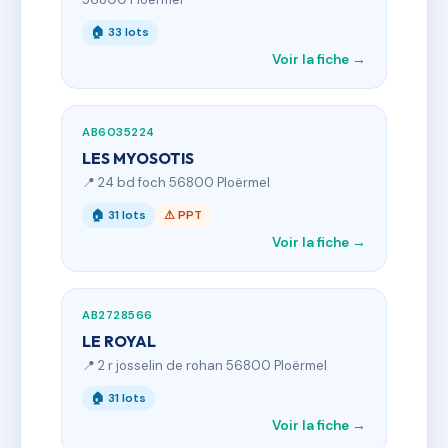
🏠 33 lots
Voir la fiche →
AB6035224
LES MYOSOTIS
📍 24 bd foch 56800 Ploërmel
🏠 31 lots
⚠ PPT
Voir la fiche →
AB2728566
LE ROYAL
📍 2 r josselin de rohan 56800 Ploërmel
🏠 31 lots
Voir la fiche →