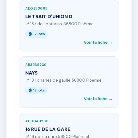
AE0233668
LE TRAIT D'UNION D
📍 18 r des patarins, 56800 Ploërmel
🏠 12 lots
Voir la fiche →
AB3535739
NAYS
📍 18 r charles de gaulle 56800 Ploërmel
🏠 12 lots
Voir la fiche →
AH9043266
16 RUE DE LA GARE
📍 16 r de la gare 56800 Ploërmel