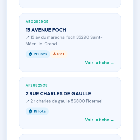
AE0282905
15 AVENUE FOCH
📍 15 av du marechal foch 35290 Saint-
Méen-le-Grand
🏠 20 lots
⚠ PPT
Voir la fiche →
AF2682508
2 RUE CHARLES DE GAULLE
📍 2 r charles de gaulle 56800 Ploërmel
🏠 19 lots
Voir la fiche →