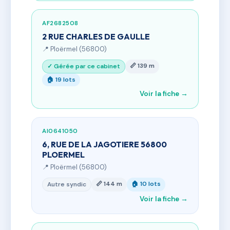
AF2682508
2 RUE CHARLES DE GAULLE
📍 Ploërmel (56800)
📏 139 m
✓ Gérée par ce cabinet
🏠 19 lots
Voir la fiche →
AI0641050
6, RUE DE LA JAGOTIERE 56800
PLOERMEL
📍 Ploërmel (56800)
📏 144 m
🏠 10 lots
Autre syndic
Voir la fiche →