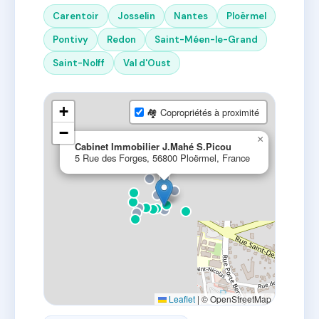
Carentoir
Josselin
Nantes
Ploërmel
Pontivy
Redon
Saint-Méen-le-Grand
Saint-Nolff
Val d'Oust
+
🏘 Copropriétés à proximité
−
×
Cabinet Immobilier J.Mahé S.Picou
5 Rue des Forges, 56800 Ploërmel, France
Leaflet
|
© OpenStreetMap