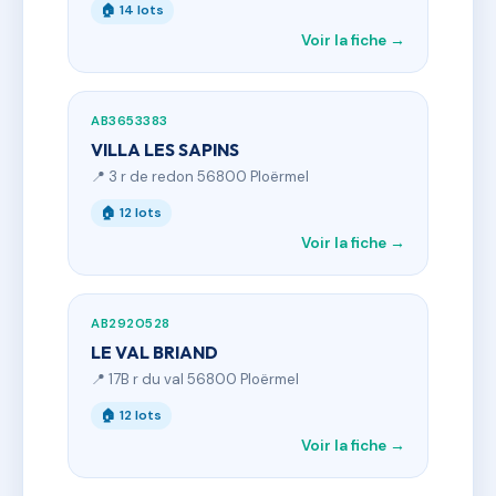
🏠 14 lots
Voir la fiche →
AB3653383
VILLA LES SAPINS
📍 3 r de redon 56800 Ploërmel
🏠 12 lots
Voir la fiche →
AB2920528
LE VAL BRIAND
📍 17B r du val 56800 Ploërmel
🏠 12 lots
Voir la fiche →