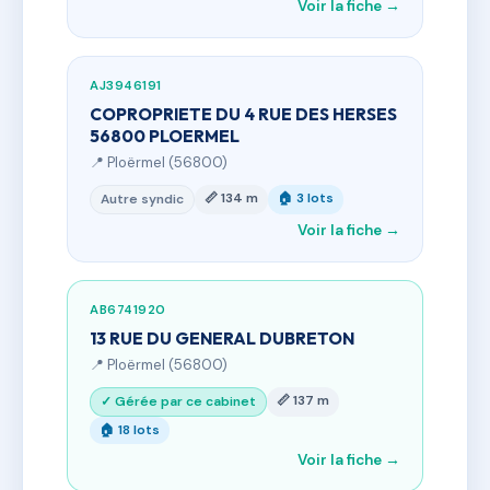
Voir la fiche →
AJ3946191
COPROPRIETE DU 4 RUE DES HERSES
56800 PLOERMEL
📍 Ploërmel (56800)
📏 134 m
🏠 3 lots
Autre syndic
Voir la fiche →
AB6741920
13 RUE DU GENERAL DUBRETON
📍 Ploërmel (56800)
📏 137 m
✓ Gérée par ce cabinet
🏠 18 lots
Voir la fiche →