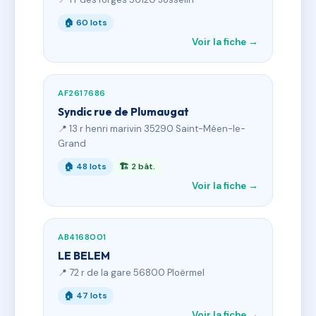
🏠 60 lots
Voir la fiche →
AF2617686
Syndic rue de Plumaugat
📍 13 r henri marivin 35290 Saint-Méen-le-
Grand
🏠 48 lots
🏗 2 bât.
Voir la fiche →
AB4168001
LE BELEM
📍 72 r de la gare 56800 Ploërmel
🏠 47 lots
Voir la fiche →