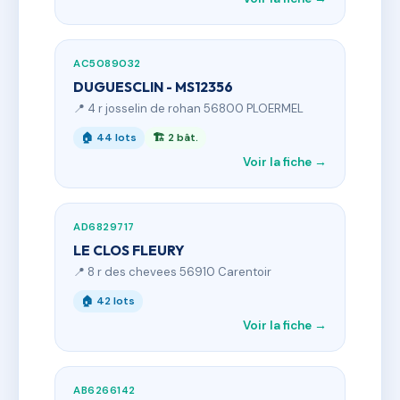
AC5089032
DUGUESCLIN - MS12356
📍 4 r josselin de rohan 56800 PLOERMEL
🏠 44 lots
🏗 2 bât.
Voir la fiche →
AD6829717
LE CLOS FLEURY
📍 8 r des chevees 56910 Carentoir
🏠 42 lots
Voir la fiche →
AB6266142