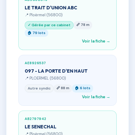
LE TRAIT D'UNION ABC
📍 Ploërmel (56800)
📏 78 m
✓ Gérée par ce cabinet
🏠 79 lots
Voir la fiche →
AE8926537
097 - LA PORTE D'EN HAUT
📍 PLOERMEL (56800)
📏 88 m
🏠 6 lots
Autre syndic
Voir la fiche →
AB2797942
LE SENECHAL
📍 Ploërmel (56800)