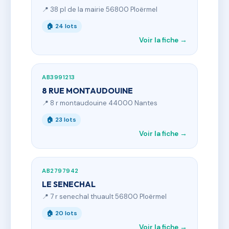
📍 38 pl de la mairie 56800 Ploërmel
🏠 24 lots
Voir la fiche →
AB3991213
8 RUE MONTAUDOUINE
📍 8 r montaudouine 44000 Nantes
🏠 23 lots
Voir la fiche →
AB2797942
LE SENECHAL
📍 7 r senechal thuault 56800 Ploërmel
🏠 20 lots
Voir la fiche →