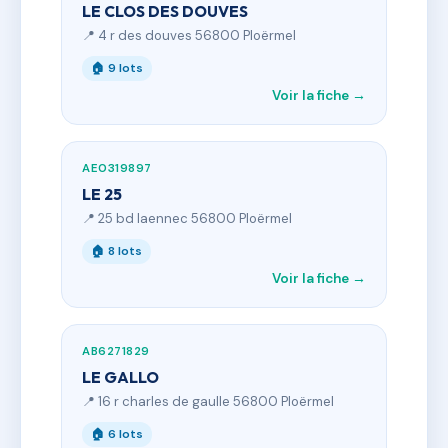
LE CLOS DES DOUVES
📍 4 r des douves 56800 Ploërmel
🏠 9 lots
Voir la fiche →
AE0319897
LE 25
📍 25 bd laennec 56800 Ploërmel
🏠 8 lots
Voir la fiche →
AB6271829
LE GALLO
📍 16 r charles de gaulle 56800 Ploërmel
🏠 6 lots