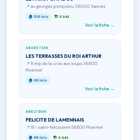
📍 av georges pompidou, 56000 Vannes
🏠 108 lots
🏗 6 bât.
Voir la fiche →
AB4807236
LES TERRASSES DU ROI ARTHUR
📍 8 imp de la croix aux loups 56800
Ploërmel
🏠 99 lots
Voir la fiche →
AB6273981
FELICITE DE LAMENNAIS
📍 16 r saint-felicissime 56800 Ploërmel
🏠 96 lots
🏗 4 bât.