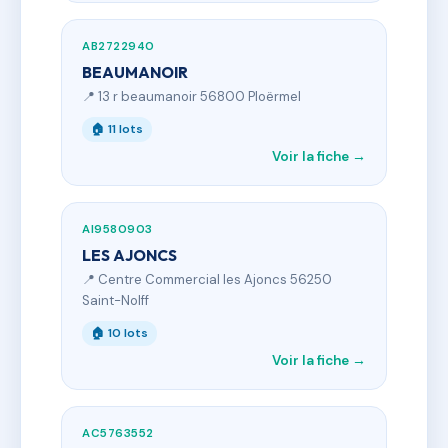
AB2722940
BEAUMANOIR
📍 13 r beaumanoir 56800 Ploërmel
🏠 11 lots
Voir la fiche →
AI9580903
LES AJONCS
📍 Centre Commercial les Ajoncs 56250
Saint-Nolff
🏠 10 lots
Voir la fiche →
AC5763552