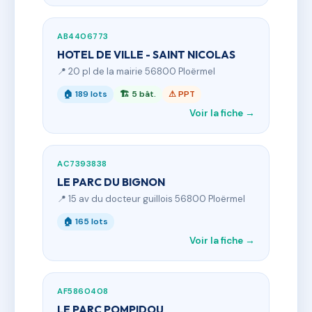
AB4406773
HOTEL DE VILLE - SAINT NICOLAS
📍 20 pl de la mairie 56800 Ploërmel
🏠 189 lots
🏗 5 bât.
⚠ PPT
Voir la fiche →
AC7393838
LE PARC DU BIGNON
📍 15 av du docteur guillois 56800 Ploërmel
🏠 165 lots
Voir la fiche →
AF5860408
LE PARC POMPIDOU