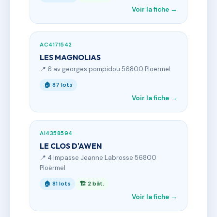
Voir la fiche →
AC4171542
LES MAGNOLIAS
📍 6 av georges pompidou 56800 Ploërmel
🏠 87 lots
Voir la fiche →
AI4358594
LE CLOS D'AWEN
📍 4 Impasse Jeanne Labrosse 56800
Ploërmel
🏠 81 lots
🏗 2 bât.
Voir la fiche →