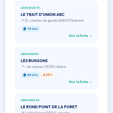
AD9050675
LE TRAIT D'UNION ABC
📍 12 r charles de gaulle 56800 Ploërmel
🏠 79 lots
Voir la fiche →
AB3645884
LES BUISSONS
📍 r de vannes, 56350 Allaire
🏠 66 lots
⚠ PPT
Voir la fiche →
AB6268049
LE ROND POINT DE LA FORET
📍 1 r des forges 56120 Josselin