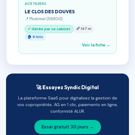
AC5763552
LE CLOS DES DOUVES
📍 Ploërmel (56800)
📏 147 m
✓ Gérée par ce cabinet
🏠 9 lots
Voir la fiche →
🚀 Essayez Syndic Digital
La plateforme SaaS pour digitalisez la gestion de
vos copropriétés. AG en 1 clic, paiements en ligne,
conformité ALUR.
Essai gratuit 30 jours →