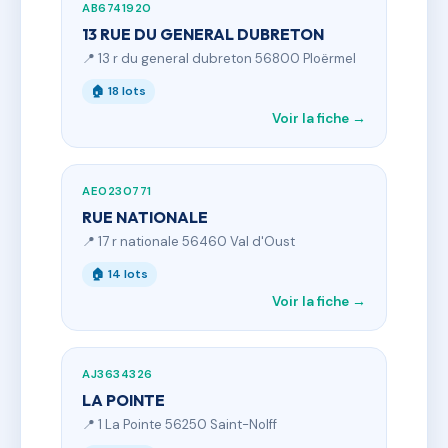
AB6741920
13 RUE DU GENERAL DUBRETON
📍 13 r du general dubreton 56800 Ploërmel
🏠 18 lots
Voir la fiche →
AE0230771
RUE NATIONALE
📍 17 r nationale 56460 Val d'Oust
🏠 14 lots
Voir la fiche →
AJ3634326
LA POINTE
📍 1 La Pointe 56250 Saint-Nolff