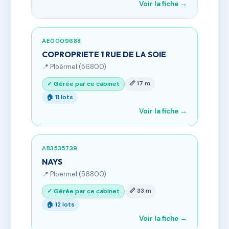
Voir la fiche →
AE0009688
COPROPRIETE 1 RUE DE LA SOIE
📍 Ploërmel (56800)
📏 17 m
✓ Gérée par ce cabinet
🏠 11 lots
Voir la fiche →
AB3535739
NAYS
📍 Ploërmel (56800)
📏 33 m
✓ Gérée par ce cabinet
🏠 12 lots
Voir la fiche →