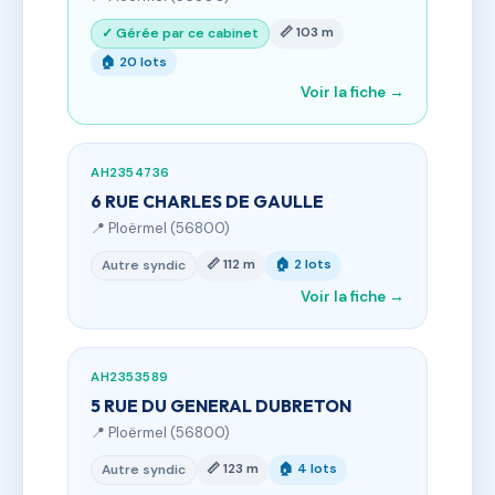
📏 103 m
✓ Gérée par ce cabinet
🏠 20 lots
Voir la fiche →
AH2354736
6 RUE CHARLES DE GAULLE
📍 Ploërmel (56800)
📏 112 m
🏠 2 lots
Autre syndic
Voir la fiche →
AH2353589
5 RUE DU GENERAL DUBRETON
📍 Ploërmel (56800)
📏 123 m
🏠 4 lots
Autre syndic