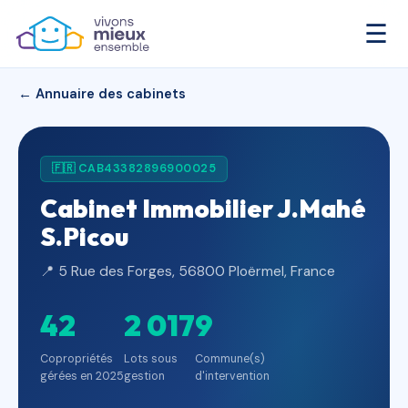
☰
← Annuaire des cabinets
🇫🇷 CAB43382896900025
Cabinet Immobilier J.Mahé
S.Picou
📍 5 Rue des Forges, 56800 Ploërmel, France
42
2 017
9
Copropriétés
Lots sous
Commune(s)
gérées en 2025
gestion
d'intervention