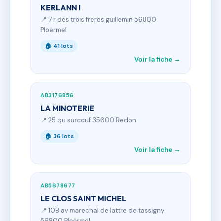
KERLANN I
📍 7 r des trois freres guillemin 56800
Ploërmel
🏠 41 lots
Voir la fiche →
AB3176856
LA MINOTERIE
📍 25 qu surcouf 35600 Redon
🏠 36 lots
Voir la fiche →
AB5678677
LE CLOS SAINT MICHEL
📍 10B av marechal de lattre de tassigny
56800 Ploërmel