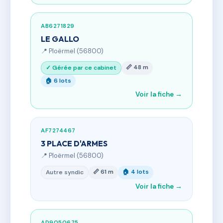
AB6271829
LE GALLO
📍 Ploërmel (56800)
📏 48 m
✓ Gérée par ce cabinet
🏠 6 lots
Voir la fiche →
AF7274467
3 PLACE D'ARMES
📍 Ploërmel (56800)
📏 61 m
🏠 4 lots
Autre syndic
Voir la fiche →
AD9050675