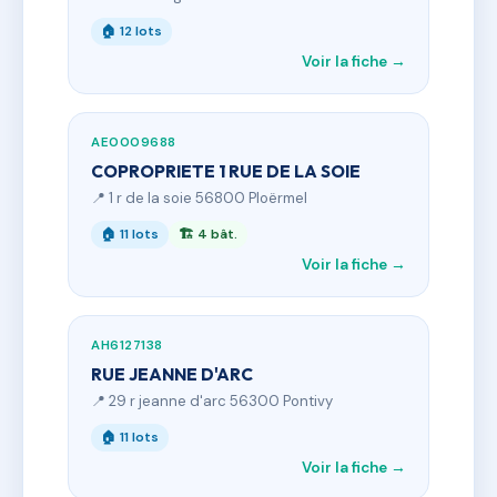
🏠 12 lots
Voir la fiche →
AE0009688
COPROPRIETE 1 RUE DE LA SOIE
📍 1 r de la soie 56800 Ploërmel
🏠 11 lots
🏗 4 bât.
Voir la fiche →
AH6127138
RUE JEANNE D'ARC
📍 29 r jeanne d'arc 56300 Pontivy
🏠 11 lots
Voir la fiche →