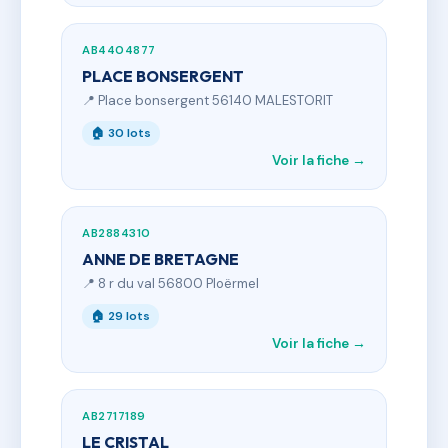
AB4404877
PLACE BONSERGENT
📍 Place bonsergent 56140 MALESTORIT
🏠 30 lots
Voir la fiche →
AB2884310
ANNE DE BRETAGNE
📍 8 r du val 56800 Ploërmel
🏠 29 lots
Voir la fiche →
AB2717189
LE CRISTAL