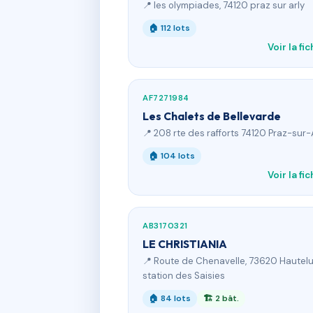
📍 les olympiades, 74120 praz sur arly
🏠 112 lots
Voir la fi
AF7271984
Les Chalets de Bellevarde
📍 208 rte des rafforts 74120 Praz-sur-
🏠 104 lots
Voir la fi
AB3170321
LE CHRISTIANIA
📍 Route de Chenavelle, 73620 Hautel
station des Saisies
🏠 84 lots
🏗 2 bât.