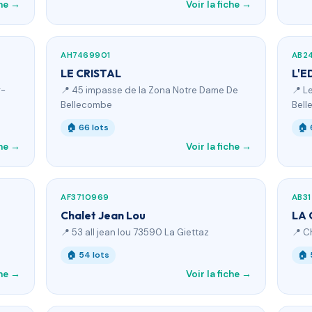
che →
Voir la fiche →
AH7469901
AB2
LE CRISTAL
L'E
r-
📍 45 impasse de la Zona Notre Dame De
📍 L
Bellecombe
Bel
🏠 66 lots
🏠 
che →
Voir la fiche →
AF3710969
AB31
Chalet Jean Lou
LA
📍 53 all jean lou 73590 La Giettaz
📍 C
🏠 54 lots
🏠 
che →
Voir la fiche →