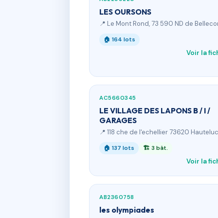
LES OURSONS
📍 Le Mont Rond, 73 590 ND de Bellec
🏠 164 lots
Voir la fi
AC5660345
LE VILLAGE DES LAPONS B / I /
GARAGES
📍 118 che de l'echellier 73620 Hautelu
🏠 137 lots
🏗 3 bât.
Voir la fi
AB2360758
les olympiades