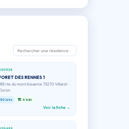
330528
FORET DES RENNES 1
688 rte du mont bisanne 73270 Villard-
Doron
192 lots
🏗 4 bât.
Voir la fiche →
659488