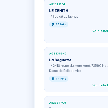
AB2291201
LE ZENITH
📍 lieu dit Le lachat
🏠 46 lots
Voir la fi
AG3338647
La Beguette
📍 2416 route du mont rond, 73590 Not
Dame de Bellecombe
🏠 44 lots
Voir la fi
AB2357705