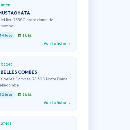
80211
 MUSTAGHATA
Hef lieu 73590 notre dame de
lecombe
44 lots
🏗 2 bât.
Voir la fiche →
402245
 BELLES COMBES
es belles Combes, 73 590 Notre Dame
ellecombe
40 lots
🏗 2 bât.
Voir la fiche →
827491