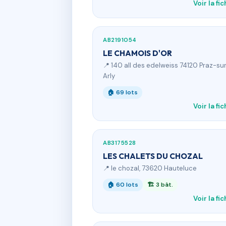
Voir la fi
AB2191054
LE CHAMOIS D'OR
📍 140 all des edelweiss 74120 Praz-su
Arly
🏠 69 lots
Voir la fi
AB3175528
LES CHALETS DU CHOZAL
📍 le chozal, 73620 Hauteluce
🏠 60 lots
🏗 3 bât.
Voir la fi