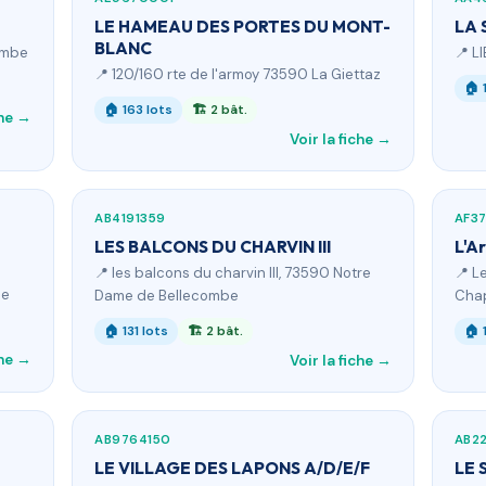
LE HAMEAU DES PORTES DU MONT-
LA 
BLANC
ombe
📍 L
📍 120/160 rte de l'armoy 73590 La Giettaz
🏠 
🏠 163 lots
🏗 2 bât.
che →
Voir la fiche →
AB4191359
AF37
LES BALCONS DU CHARVIN III
L'A
📍 les balcons du charvin III, 73590 Notre
📍 L
ce
Dame de Bellecombe
Chap
🏠 131 lots
🏗 2 bât.
🏠 
che →
Voir la fiche →
AB9764150
AB2
LE VILLAGE DES LAPONS A/D/E/F
LE 