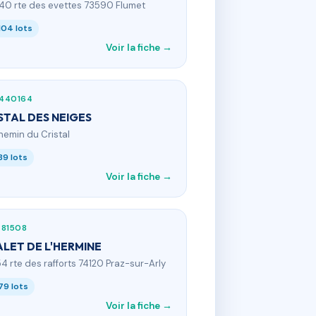
240 rte des evettes 73590 Flumet
104 lots
Voir la fiche →
440164
STAL DES NEIGES
hemin du Cristal
89 lots
Voir la fiche →
781508
LET DE L'HERMINE
54 rte des rafforts 74120 Praz-sur-Arly
79 lots
Voir la fiche →