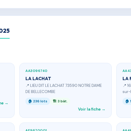
2025
AA3096740
AA4
LA LACHAT
LA 
📍 LIEU DIT LE LACHAT 73590 NOTRE DAME
📍 1
DE BELLECOMBE
sur-
🏠 236 lots
🏗 3 bât.
🏠 
che →
Voir la fiche →
AE9670001
AA4