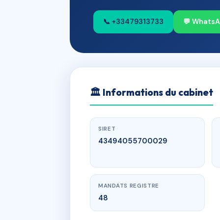
📞 +33479313733
💬 Whats
🏛
Informations du cabinet
SIRET
43494055700029
MANDATS REGISTRE
48