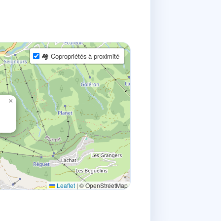
🏘 Copropriétés à proximité
×
Leaflet
|
© OpenStreetMap