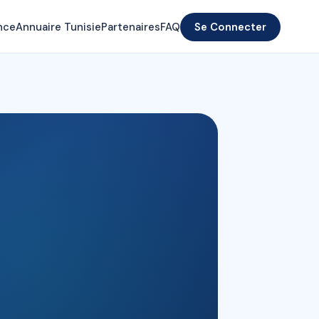
nce
Annuaire Tunisie
Partenaires
FAQ
Se Connecter