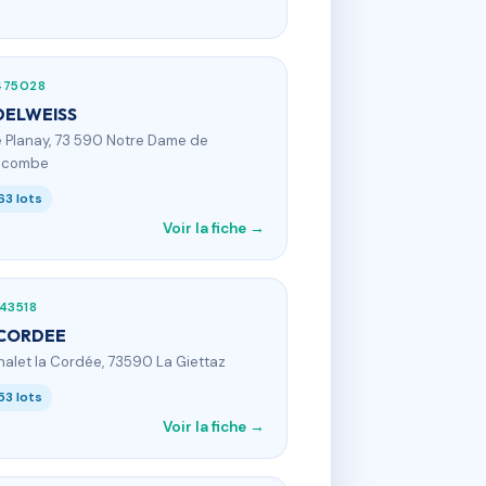
475028
DELWEISS
e Planay, 73 590 Notre Dame de
lecombe
63 lots
Voir la fiche →
43518
 CORDEE
halet la Cordée, 73590 La Giettaz
53 lots
Voir la fiche →