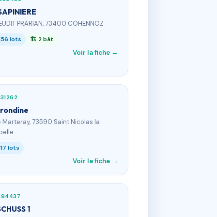
SAPINIERE
IEUDIT PRARIAN, 73400 COHENNOZ
156 lots
🏗 2 bât.
Voir la fiche →
31262
rrondine
e Marteray, 73590 Saint Nicolas la
elle
117 lots
Voir la fiche →
294437
SCHUSS 1