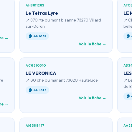
AH8811283
AF08
Le Tetras Lyre
LE
📍 870 rte du mont bisanne 73270 Villard-
📍 C
sur-Doron
bel
🏠 46 lots
🏠 
che →
Voir la fiche →
AC6310510
AB3
LE VERONICA
LES
re
📍 60 che du manant 73620 Hauteluce
📍 L
de B
🏠 40 lots
🏠 
Voir la fiche →
che →
AI6388417
AA2