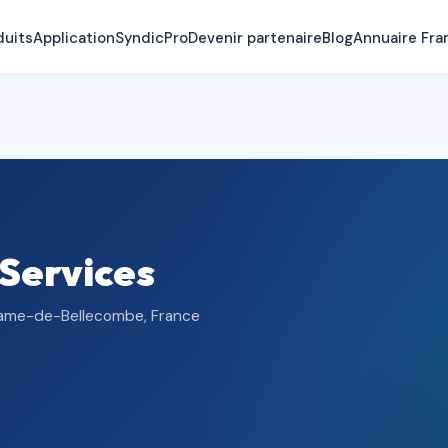
duits
Application
SyndicPro
Devenir partenaire
Blog
Annuaire Fra
Services
-Dame-de-Bellecombe, France