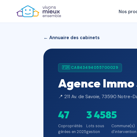
Nos pro
← Annuaire des cabinets
🇫🇷 CAB43494055700029
Agence Immo 
📍 211 Av. de Savoie, 73590 Notre
47
3 458
5
Copropriétés
Lots sous
Commune(s)
gérées en 2025
gestion
d'intervention