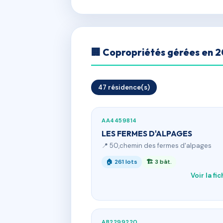
🏢 Copropriétés gérées en 
47 résidence(s)
AA4459814
LES FERMES D'ALPAGES
📍 50,chemin des fermes d'alpages
🏠 261 lots
🏗 3 bât.
Voir la fi
AB2299220