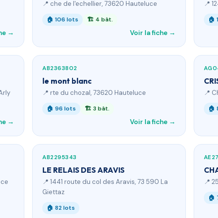
📍 che de l'echellier, 73620 Hauteluce
📍 1
🏠 106 lots
🏗 4 bât.
🏠 
che →
Voir la fiche →
AB2363802
AG0
le mont blanc
CRI
Arly
📍 rte du chozal, 73620 Hauteluce
📍 C
🏠 96 lots
🏗 3 bât.
🏠 
che →
Voir la fiche →
AB2295343
AE2
LE RELAIS DES ARAVIS
CHA
uce
📍 1441 route du col des Aravis, 73 590 La
📍 2
Giettaz
🏠 
🏠 82 lots