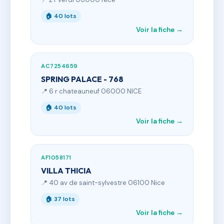
🏠 40 lots
Voir la fiche →
AC7254659
SPRING PALACE - 768
📍 6 r chateauneuf 06000 NICE
🏠 40 lots
Voir la fiche →
AF1058171
VILLA THICIA
📍 40 av de saint-sylvestre 06100 Nice
🏠 37 lots
Voir la fiche →