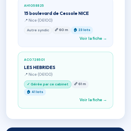
AH1058825
15 boulevard de Cessole NICE
📍 Nice (06100)
📏 60 m
🏠 23 lots
Autre syndic
Voir la fiche →
AC0728501
LES HEBRIDES
📍 Nice (06100)
📏 61 m
✓ Gérée par ce cabinet
🏠 41 lots
Voir la fiche →