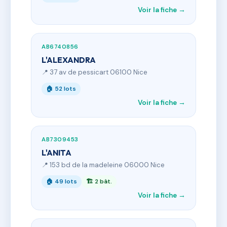
Voir la fiche →
AB6740856
L'ALEXANDRA
📍 37 av de pessicart 06100 Nice
🏠 52 lots
Voir la fiche →
AB7309453
L'ANITA
📍 153 bd de la madeleine 06000 Nice
🏠 49 lots
🏗 2 bât.
Voir la fiche →