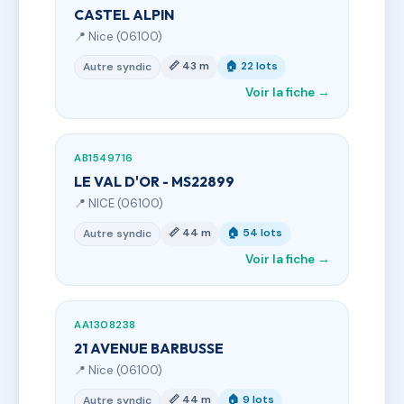
CASTEL ALPIN
📍 Nice (06100)
📏 43 m
🏠 22 lots
Autre syndic
Voir la fiche →
AB1549716
LE VAL D'OR - MS22899
📍 NICE (06100)
📏 44 m
🏠 54 lots
Autre syndic
Voir la fiche →
AA1308238
21 AVENUE BARBUSSE
📍 Nice (06100)
📏 44 m
🏠 9 lots
Autre syndic