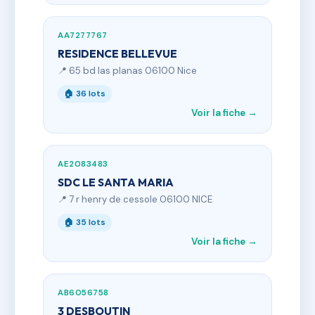
AA7277767
RESIDENCE BELLEVUE
📍 65 bd las planas 06100 Nice
🏠 36 lots
Voir la fiche →
AE2083483
SDC LE SANTA MARIA
📍 7 r henry de cessole 06100 NICE
🏠 35 lots
Voir la fiche →
AB6056758
3 DESBOUTIN