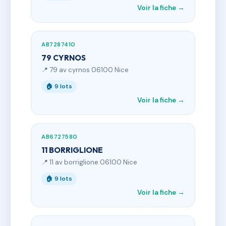
Voir la fiche →
AB7287410
79 CYRNOS
📍 79 av cyrnos 06100 Nice
🏠 9 lots
Voir la fiche →
AB6727580
11 BORRIGLIONE
📍 11 av borriglione 06100 Nice
🏠 9 lots
Voir la fiche →