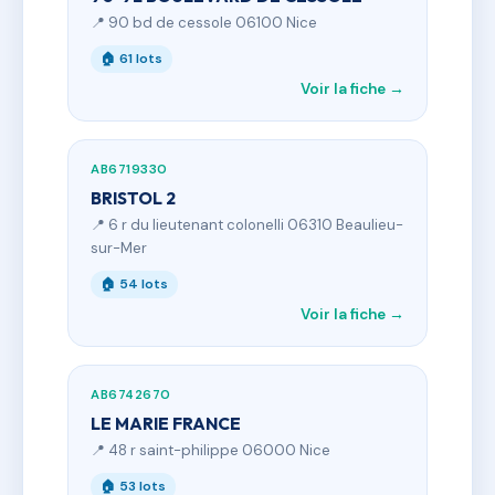
📍 90 bd de cessole 06100 Nice
🏠 61 lots
Voir la fiche →
AB6719330
BRISTOL 2
📍 6 r du lieutenant colonelli 06310 Beaulieu-
sur-Mer
🏠 54 lots
Voir la fiche →
AB6742670
LE MARIE FRANCE
📍 48 r saint-philippe 06000 Nice
🏠 53 lots