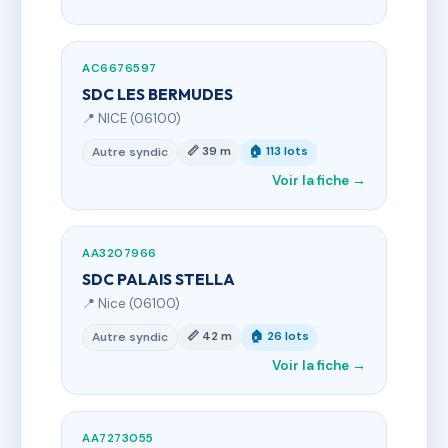
AC6676597
SDC LES BERMUDES
📍 NICE (06100)
📏 39 m
🏠 113 lots
Autre syndic
Voir la fiche →
AA3207966
SDC PALAIS STELLA
📍 Nice (06100)
📏 42 m
🏠 26 lots
Autre syndic
Voir la fiche →
AA7273055