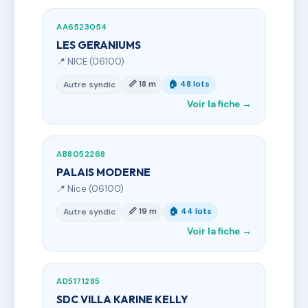
AA6523054
LES GERANIUMS
📍 NICE (06100)
📏 18 m
🏠 48 lots
Autre syndic
Voir la fiche →
AB8052268
PALAIS MODERNE
📍 Nice (06100)
📏 19 m
🏠 44 lots
Autre syndic
Voir la fiche →
AD5171285
SDC VILLA KARINE KELLY