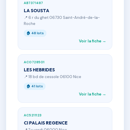
AB7371487
LA SOUSTA
📍 6 r du ghet 06730 Saint-André-de-la-
Roche
🏠 48 lots
Voir la fiche →
AC0728501
LES HEBRIDES
📍 18 bd de cessole 06100 Nice
🏠 41 lots
Voir la fiche →
AC5211123
CI PALAIS REGENCE
📍 2 r verdi 06000 Nice