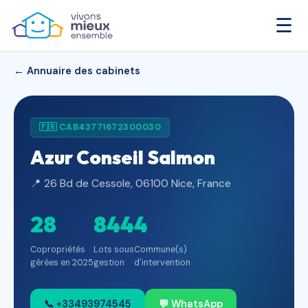
☰
← Annuaire des cabinets
🇫🇷 CAB43771672300030
Azur Conseil Salmon
📍 26 Bd de Cessole, 06100 Nice, France
28
844
4
Copropriétés
Lots sous
Commune(s)
gérées en 2025
gestion
d'intervention
📞 +33493974545
💬 WhatsApp