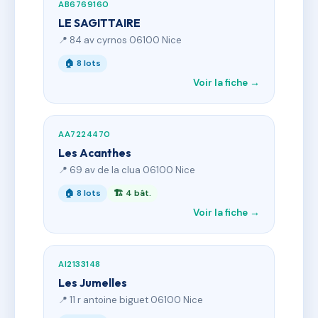
AB6769160
LE SAGITTAIRE
📍 84 av cyrnos 06100 Nice
🏠 8 lots
Voir la fiche →
AA7224470
Les Acanthes
📍 69 av de la clua 06100 Nice
🏠 8 lots
🏗 4 bât.
Voir la fiche →
AI2133148
Les Jumelles
📍 11 r antoine biguet 06100 Nice