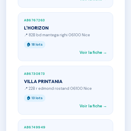
AB6767263
L'HORIZON
📍 82B bd mantega righi 06100 Nice
🏠 18 lots
Voir la fiche →
AB6730873
VILLA PRINTANIA
📍 22B r edmond rostand 06100 Nice
🏠 13 lots
Voir la fiche →
AB6749949