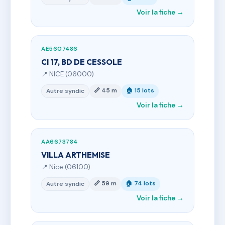
Voir la fiche →
AE5607486
CI 17, BD DE CESSOLE
📍 NICE (06000)
📏 45 m
🏠 15 lots
Autre syndic
Voir la fiche →
AA6673784
VILLA ARTHEMISE
📍 Nice (06100)
📏 59 m
🏠 74 lots
Autre syndic
Voir la fiche →