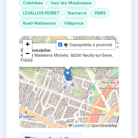
Colombes
Issy-les-Moulineaux
LEVALLOIS PERRET
Nanterre
PARIS
Rueil-Malmaison
Villepinte
+
🏘 Copropriétés à proximité
×
CPL Immobilier
−
44 Rue Madeleine Michelis, 92200 Neuilly-sur-Seine,
France
Leaflet
|
© OpenStreetMap