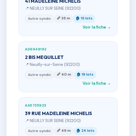
41 MADELEINE MICHELIS
📍 NEUILLY SUR SEINE (92200)
📏 35 m
🏠 15 lots
Autre syndic
Voir la fiche →
AD6949192
2 BIS MEQUILLET
📍 Neuilly-sur-Seine (92200)
📏 40 m
🏠 19 lots
Autre syndic
Voir la fiche →
AA5735923
39 RUE MADELEINE MICHELIS
📍 NEUILLY SUR SEINE (92200)
📏 49 m
🏠 24 lots
Autre syndic