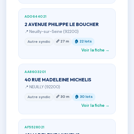
AD0644021
2 AVENUE PHILIPPE LE BOUCHER
📍 Neuilly-sur-Seine (92200)
📏 27 m
🏠 22 lots
Autre syndic
Voir la fiche →
AA8603201
40 RUE MADELEINE MICHELIS
📍 NEUILLY (92200)
📏 30 m
🏠 30 lots
Autre syndic
Voir la fiche →
AF5528021