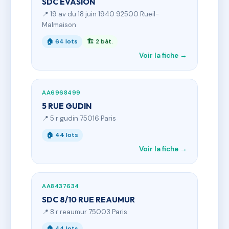
SDC EVASION
📍 19 av du 18 juin 1940 92500 Rueil-
Malmaison
🏠 64 lots
🏗 2 bât.
Voir la fiche →
AA6968499
5 RUE GUDIN
📍 5 r gudin 75016 Paris
🏠 44 lots
Voir la fiche →
AA8437634
SDC 8/10 RUE REAUMUR
📍 8 r reaumur 75003 Paris
🏠 44 lots