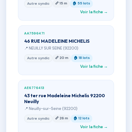
📏 15 m
🏠 55 lots
Autre syndic
Voir la fiche →
AA7596471
46 RUE MADELEINE MICHELIS
📍 NEUILLY SUR SEINE (92200)
📏 20 m
🏠 18 lots
Autre syndic
Voir la fiche →
AE6776413
43 ter rue Madeleine Michelis 92200
Neuilly
📍 Neuilly-sur-Seine (92200)
📏 26 m
🏠 12 lots
Autre syndic
Voir la fiche →