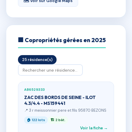
🗺 Voir sur Google Maps
🏢 Copropriétés gérées en 2025
25 résidence(s)
AB6529333
ZAC DES BORDS DE SEINE - ILOT
4.3/4.4 - MS159441
📍 3 r meissonnier pere et fils 95870 BEZONS
🏠 122 lots
🏗 2 bât.
Voir la fiche →