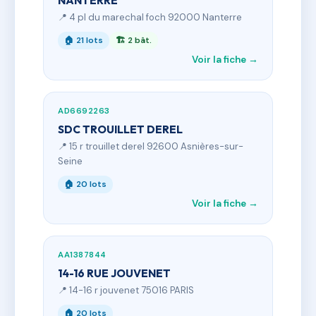
NANTERRE
📍 4 pl du marechal foch 92000 Nanterre
🏠 21 lots
🏗 2 bât.
Voir la fiche →
AD6692263
SDC TROUILLET DEREL
📍 15 r trouillet derel 92600 Asnières-sur-
Seine
🏠 20 lots
Voir la fiche →
AA1387844
14-16 RUE JOUVENET
📍 14-16 r jouvenet 75016 PARIS
🏠 20 lots