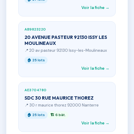
Voir la fiche →
AB9823220
20 AVENUE PASTEUR 92130 ISSY LES
MOULINEAUX
📍 20 av pasteur 92130 Issy-les-Moulineaux
🏠 25 lots
Voir la fiche →
AE3704780
SDC 30 RUE MAURICE THOREZ
📍 30 r maurice thorez 92000 Nanterre
🏠 25 lots
🏗 6 bât.
Voir la fiche →