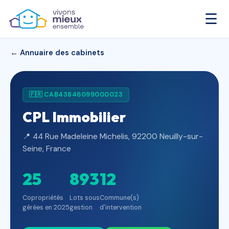
☰
← Annuaire des cabinets
🇫🇷 CAB43846099000023
CPL Immobilier
📍 44 Rue Madeleine Michelis, 92200 Neuilly-sur-
Seine, France
25
893
12
Copropriétés
Lots sous
Commune(s)
gérées en 2025
gestion
d'intervention