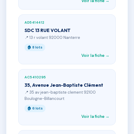
Voir la fiche →
AD5414412
SDC 13 RUE VOLANT
📍 13 r volant 92000 Nanterre
🏠 8 lots
Voir la fiche →
AC5410295
35, Avenue Jean-Baptiste Clément
📍 35 av jean-baptiste clement 92100
Boulogne-Billancourt
🏠 6 lots
Voir la fiche →