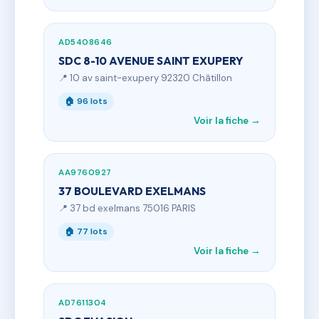
AD5408646
SDC 8-10 AVENUE SAINT EXUPERY
📍 10 av saint-exupery 92320 Châtillon
🏠 96 lots
Voir la fiche →
AA9760927
37 BOULEVARD EXELMANS
📍 37 bd exelmans 75016 PARIS
🏠 77 lots
Voir la fiche →
AD7611304