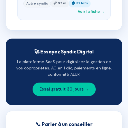
📏 67 m
🏠 32 lots
Autre syndic
Voir la fiche →
🚀 Essayez Syndic Digital
La plateforme SaaS pour digitalisez la gestion de
vos copropriétés. AG en 1 clic, paiements en ligne,
conformité ALUR.
Essai gratuit 30 jours →
📞 Parler à un conseiller