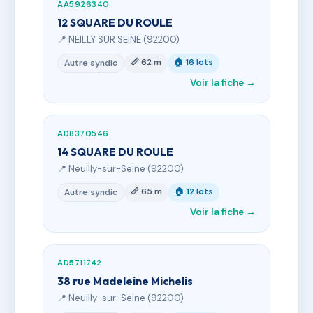
AA5926340
12 SQUARE DU ROULE
📍 NEILLY SUR SEINE (92200)
📏 62 m
🏠 16 lots
Autre syndic
Voir la fiche →
AD8370546
14 SQUARE DU ROULE
📍 Neuilly-sur-Seine (92200)
📏 65 m
🏠 12 lots
Autre syndic
Voir la fiche →
AD5711742
38 rue Madeleine Michelis
📍 Neuilly-sur-Seine (92200)