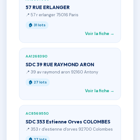
57 RUE ERLANGER
📍 57 r erlanger 75016 Paris
🏠 31 lots
Voir la fiche →
AA1268390
SDC 39 RUE RAYMOND ARON
📍 39 av raymond aron 92160 Antony
🏠 27 lots
Voir la fiche →
AC8569550
SDC 353 Estienne Orves COLOMBES
📍 353 r d'estienne d'orves 92700 Colombes
🏠 27 lots