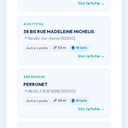
Voir la fiche →
AC6771794
38 BIS RUE MADELEINE MICHELIS
📍 Neuilly-sur-Seine (92200)
📏 53 m
🏠 19 lots
Autre syndic
Voir la fiche →
AB6480065
PERRONET
📍 NEUILLY SUR SEINE (92200)
📏 58 m
🏠 51 lots
Autre syndic
Voir la fiche →