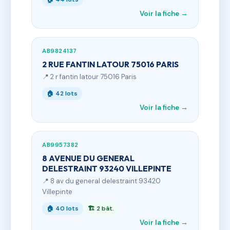
Voir la fiche →
AB9824137
2 RUE FANTIN LATOUR 75016 PARIS
📍 2 r fantin latour 75016 Paris
🏠 42 lots
Voir la fiche →
AB9957382
8 AVENUE DU GENERAL
DELESTRAINT 93240 VILLEPINTE
📍 8 av du general delestraint 93420
Villepinte
🏠 40 lots
🏗 2 bât.
Voir la fiche →