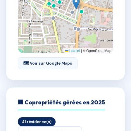
Leaflet
|
© OpenStreetMap
🗺 Voir sur Google Maps
🏢 Copropriétés gérées en 2025
41 résidence(s)