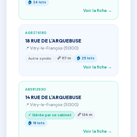
🏠 24 lots
Voir la fiche →
AG8276180
18 RUE DE L'ARQUEBUSE
📍 Vitry-le-François (51300)
📏 117 m
🏠 25 lots
Autre syndic
Voir la fiche →
AB3812930
14 RUE DE L'ARQUEBUSE
📍 Vitry-le-François (51300)
📏 134 m
✓ Gérée par ce cabinet
🏠 18 lots
Voir la fiche →