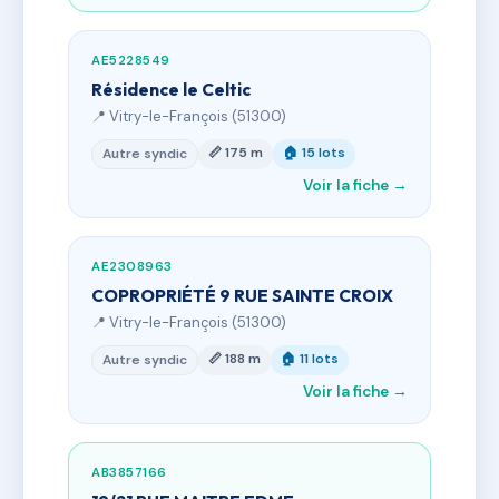
AE5228549
Résidence le Celtic
📍 Vitry-le-François (51300)
📏 175 m
🏠 15 lots
Autre syndic
Voir la fiche →
AE2308963
COPROPRIÉTÉ 9 RUE SAINTE CROIX
📍 Vitry-le-François (51300)
📏 188 m
🏠 11 lots
Autre syndic
Voir la fiche →
AB3857166