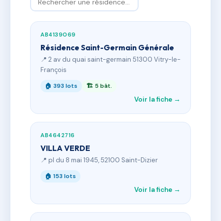
AB4139069
Résidence Saint-Germain Générale
📍 2 av du quai saint-germain 51300 Vitry-le-
François
🏠 393 lots
🏗 5 bât.
Voir la fiche →
AB4642716
VILLA VERDE
📍 pl du 8 mai 1945, 52100 Saint-Dizier
🏠 153 lots
Voir la fiche →