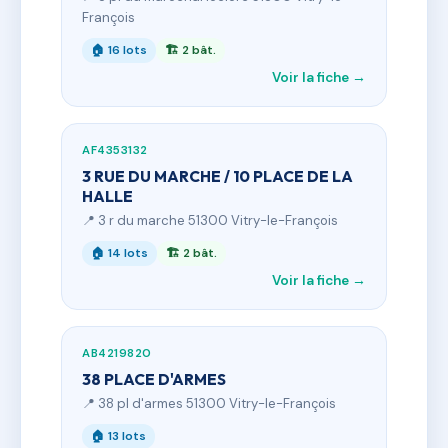
François
🏠 16 lots
🏗 2 bât.
Voir la fiche →
AF4353132
3 RUE DU MARCHE / 10 PLACE DE LA
HALLE
📍 3 r du marche 51300 Vitry-le-François
🏠 14 lots
🏗 2 bât.
Voir la fiche →
AB4219820
38 PLACE D'ARMES
📍 38 pl d'armes 51300 Vitry-le-François
🏠 13 lots