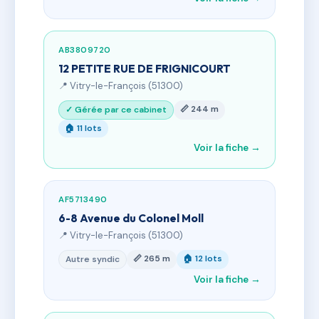
AB3809720
12 PETITE RUE DE FRIGNICOURT
📍 Vitry-le-François (51300)
📏 244 m
✓ Gérée par ce cabinet
🏠 11 lots
Voir la fiche →
AF5713490
6-8 Avenue du Colonel Moll
📍 Vitry-le-François (51300)
📏 265 m
🏠 12 lots
Autre syndic
Voir la fiche →