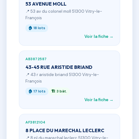
53 AVENUE MOLL
📍 53 av du colonel moll 51300 Vitry-le-
François
🏠 18 lots
Voir la fiche →
AB3872587
43-45 RUE ARISTIDE BRIAND
📍 43 r aristide briand 51300 Vitry-le-
François
🏠 17 lots
🏗 3 bât.
Voir la fiche →
AF3812104
8 PLACE DU MARECHAL LECLERC
📍 8 pl du marechal leclerc 51300 Vitry-le-