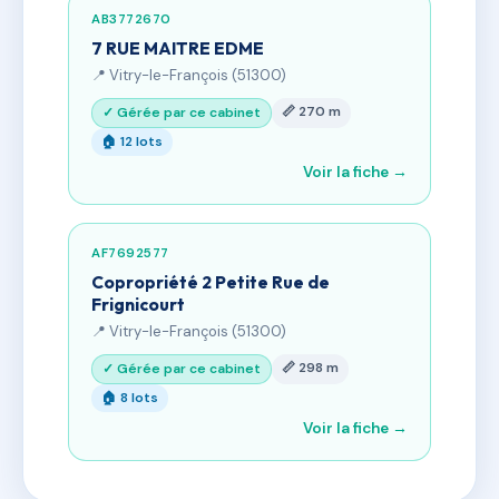
AB3772670
7 RUE MAITRE EDME
📍 Vitry-le-François (51300)
📏 270 m
✓ Gérée par ce cabinet
🏠 12 lots
Voir la fiche →
AF7692577
Copropriété 2 Petite Rue de
Frignicourt
📍 Vitry-le-François (51300)
📏 298 m
✓ Gérée par ce cabinet
🏠 8 lots
Voir la fiche →