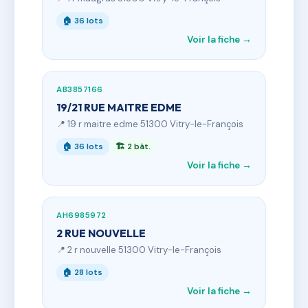
🏠 36 lots
Voir la fiche →
AB3857166
19/21 RUE MAITRE EDME
📍 19 r maitre edme 51300 Vitry-le-François
🏠 36 lots
🏗 2 bât.
Voir la fiche →
AH6985972
2 RUE NOUVELLE
📍 2 r nouvelle 51300 Vitry-le-François
🏠 28 lots
Voir la fiche →