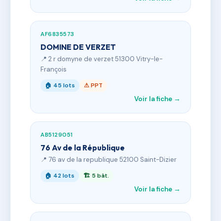
AF6835573
DOMINE DE VERZET
📍 2 r domyne de verzet 51300 Vitry-le-
François
🏠 45 lots
⚠ PPT
Voir la fiche →
AB5129051
76 Av de la République
📍 76 av de la republique 52100 Saint-Dizier
🏠 42 lots
🏗 5 bât.
Voir la fiche →