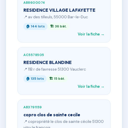
AB8600074
RESIDENCE VILLAGE LAFAYETTE
📍 av des tilleuls, 55000 Bar-le-Duc
🏠 144 lots
🏗 36 bât.
Voir la fiche →
AC5578505
RESIDENCE BLANDINE
📍 11B r de favresse 51300 Vauclerc
🏠 135 lots
🏗 15 bât.
Voir la fiche →
AB3791159
copro clos de sainte cecile
📍 copropriété le clos de sainte cécile 51300
vitry le francois