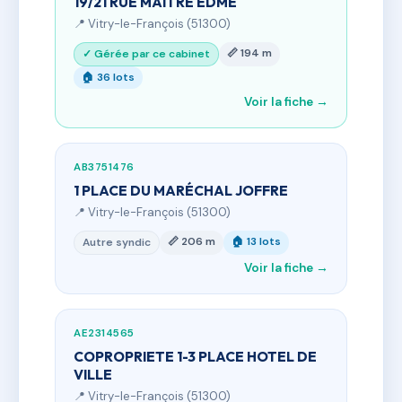
19/21 RUE MAITRE EDME
📍 Vitry-le-François (51300)
📏 194 m
✓ Gérée par ce cabinet
🏠 36 lots
Voir la fiche →
AB3751476
1 PLACE DU MARÉCHAL JOFFRE
📍 Vitry-le-François (51300)
📏 206 m
🏠 13 lots
Autre syndic
Voir la fiche →
AE2314565
COPROPRIETE 1-3 PLACE HOTEL DE
VILLE
📍 Vitry-le-François (51300)