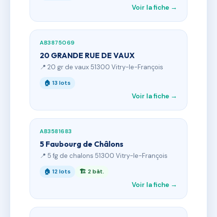
Voir la fiche →
AB3875069
20 GRANDE RUE DE VAUX
📍 20 gr de vaux 51300 Vitry-le-François
🏠 13 lots
Voir la fiche →
AB3581683
5 Faubourg de Châlons
📍 5 fg de chalons 51300 Vitry-le-François
🏠 12 lots
🏗 2 bât.
Voir la fiche →