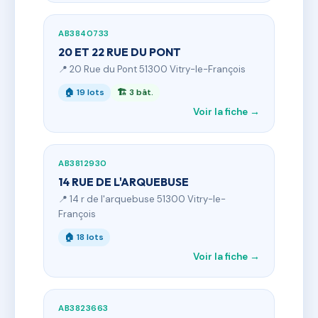
AB3840733
20 ET 22 RUE DU PONT
📍 20 Rue du Pont 51300 Vitry-le-François
🏠 19 lots
🏗 3 bât.
Voir la fiche →
AB3812930
14 RUE DE L'ARQUEBUSE
📍 14 r de l'arquebuse 51300 Vitry-le-
François
🏠 18 lots
Voir la fiche →
AB3823663