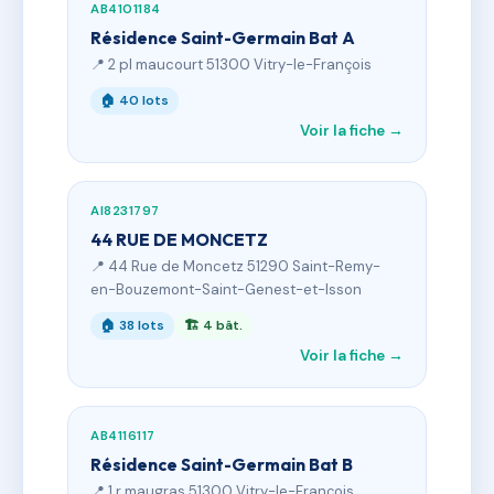
AB4101184
Résidence Saint-Germain Bat A
📍 2 pl maucourt 51300 Vitry-le-François
🏠 40 lots
Voir la fiche →
AI8231797
44 RUE DE MONCETZ
📍 44 Rue de Moncetz 51290 Saint-Remy-
en-Bouzemont-Saint-Genest-et-Isson
🏠 38 lots
🏗 4 bât.
Voir la fiche →
AB4116117
Résidence Saint-Germain Bat B
📍 1 r maugras 51300 Vitry-le-François