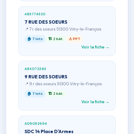
AB3774320
7 RUE DES SOEURS
📍 7 r des soeurs 51300 Vitry-le-François
🏠 7 lots
🏗 2 bât.
⚠ PPT
Voir la fiche →
AB4072393
9 RUE DES SOEURS
📍 9 r des soeurs 51300 Vitry-le-François
🏠 7 lots
🏗 2 bât.
Voir la fiche →
AD9082694
SDC 14 Place D'Armes