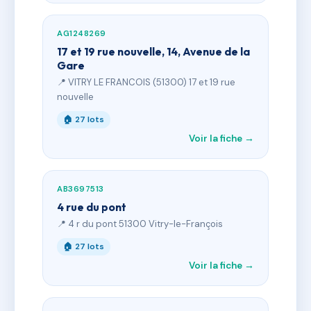
AG1248269
17 et 19 rue nouvelle, 14, Avenue de la
Gare
📍 VITRY LE FRANCOIS (51300) 17 et 19 rue
nouvelle
🏠 27 lots
Voir la fiche →
AB3697513
4 rue du pont
📍 4 r du pont 51300 Vitry-le-François
🏠 27 lots
Voir la fiche →