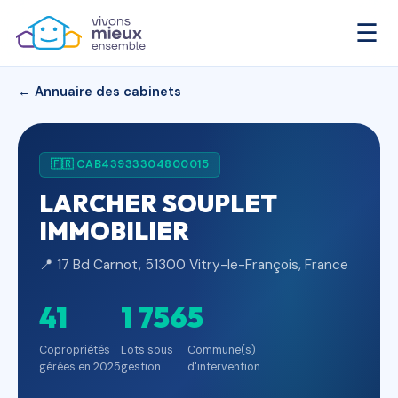
☰
← Annuaire des cabinets
🇫🇷 CAB43933304800015
LARCHER SOUPLET
IMMOBILIER
📍 17 Bd Carnot, 51300 Vitry-le-François, France
41
1 756
5
Copropriétés
Lots sous
Commune(s)
gérées en 2025
gestion
d'intervention