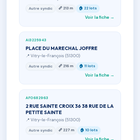
📏 213 m
🏠 22 lots
Autre syndic
Voir la fiche →
AI3225943
PLACE DU MARECHAL JOFFRE
📍 Vitry-le-François (51300)
📏 216 m
🏠 11 lots
Autre syndic
Voir la fiche →
AF0682963
2 RUE SAINTE CROIX 36 38 RUE DE LA
PETITE SAINTE
📍 Vitry-le-François (51300)
📏 227 m
🏠 10 lots
Autre syndic
Voir la fiche →