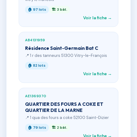
🏠 97 lots
🏗 3 bât.
Voir la fiche →
AB4131959
Résidence Saint-Germain Bat C
📍 1 r des tanneurs 51300 Vitry-le-François
🏠 82 lots
Voir la fiche →
AE1369370
QUARTIER DES FOURS A COKE ET
QUARTIER DE LA MARNE
📍 1 qua des fours a coke 52100 Saint-Dizier
🏠 79 lots
🏗 2 bât.
Voir la fiche →