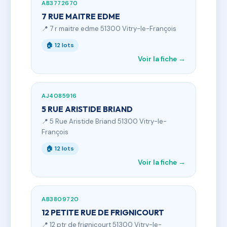
AB3772670
7 RUE MAITRE EDME
📍 7 r maitre edme 51300 Vitry-le-François
🏠 12 lots
Voir la fiche →
AJ4085916
5 RUE ARISTIDE BRIAND
📍 5 Rue Aristide Briand 51300 Vitry-le-
François
🏠 12 lots
Voir la fiche →
AB3809720
12 PETITE RUE DE FRIGNICOURT
📍 12 ptr de frignicourt 51300 Vitry-le-