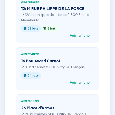
AB3785052
12/14 RUE PHILIPPE DE LA FORCE
📍 12/14 r philippe de la force 51800 Sainte-
Menehould
🏠 26 lots
🏗 2 bât.
Voir la fiche →
AB3724820
16 Boulevard Carnot
📍 16 bd carnot 51300 Vitry-le-François
🏠 24 lots
Voir la fiche →
AB3710969
26 Place d'Armes
📍 26 pl d'armes 51300 Vitry-le-François