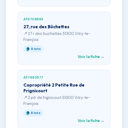
AF3708583
27, rue des Bûchettes
📍 27 r des buchettes 51300 Vitry-le-
François
🏠 9 lots
Voir la fiche →
AF7692577
Copropriété 2 Petite Rue de
Frignicourt
📍 2 ptr de frignicourt 51300 Vitry-le-
François
🏠 8 lots
Voir la fiche →