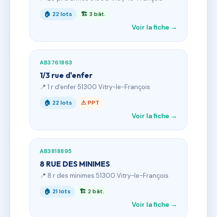
🏠 22 lots
🏗 3 bât.
Voir la fiche →
AB3761863
1/3 rue d'enfer
📍 1 r d'enfer 51300 Vitry-le-François
🏠 22 lots
⚠ PPT
Voir la fiche →
AB3818895
8 RUE DES MINIMES
📍 8 r des minimes 51300 Vitry-le-François
🏠 21 lots
🏗 2 bât.
Voir la fiche →