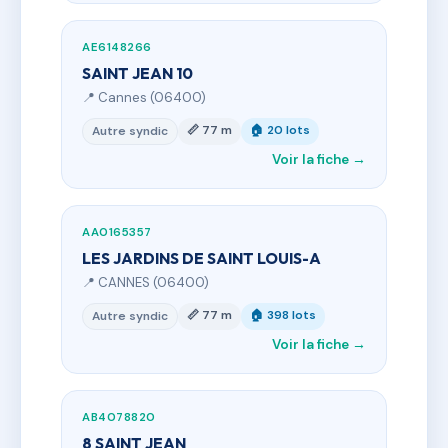
AE6148266
SAINT JEAN 10
📍 Cannes (06400)
📏 77 m
🏠 20 lots
Autre syndic
Voir la fiche →
AA0165357
LES JARDINS DE SAINT LOUIS-A
📍 CANNES (06400)
📏 77 m
🏠 398 lots
Autre syndic
Voir la fiche →
AB4078820
8 SAINT JEAN