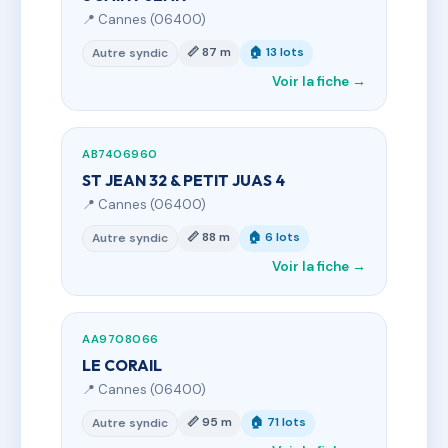
📍 Cannes (06400)
📏 87 m
🏠 13 lots
Autre syndic
Voir la fiche →
AB7406960
ST JEAN 32 & PETIT JUAS 4
📍 Cannes (06400)
📏 88 m
🏠 6 lots
Autre syndic
Voir la fiche →
AA9708066
LE CORAIL
📍 Cannes (06400)
📏 95 m
🏠 71 lots
Autre syndic