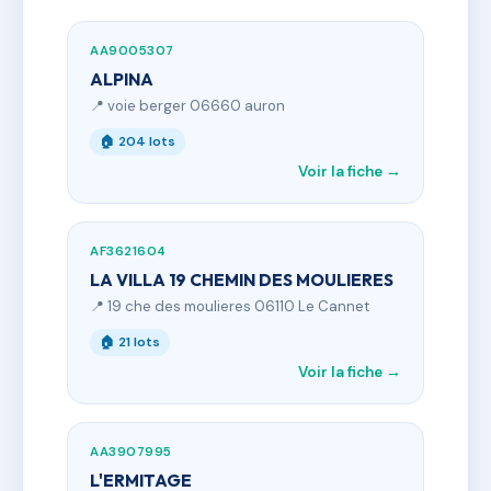
AA9005307
ALPINA
📍 voie berger 06660 auron
🏠 204 lots
Voir la fiche →
AF3621604
LA VILLA 19 CHEMIN DES MOULIERES
📍 19 che des moulieres 06110 Le Cannet
🏠 21 lots
Voir la fiche →
AA3907995
L'ERMITAGE