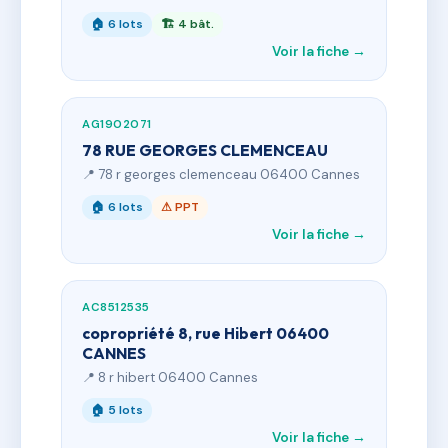
🏠 6 lots
🏗 4 bât.
Voir la fiche →
AG1902071
78 RUE GEORGES CLEMENCEAU
📍 78 r georges clemenceau 06400 Cannes
🏠 6 lots
⚠ PPT
Voir la fiche →
AC8512535
copropriété 8, rue Hibert 06400
CANNES
📍 8 r hibert 06400 Cannes
🏠 5 lots
Voir la fiche →