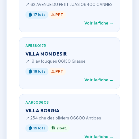
📍 62 AVENUE DU PETIT JUAS 06400 CANNES
🏠 17 lots
⚠ PPT
Voir la fiche →
AF5380175
VILLA MON DESIR
📍 19 av fouques 06130 Grasse
🏠 16 lots
⚠ PPT
Voir la fiche →
AA9503608
VILLA BORGIA
📍 254 che des oliviers 06600 Antibes
🏠 15 lots
🏗 2 bât.
Voir la fiche →