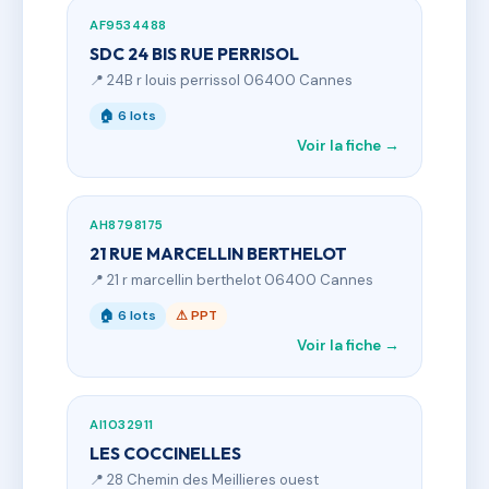
AF9534488
SDC 24 BIS RUE PERRISOL
📍 24B r louis perrissol 06400 Cannes
🏠 6 lots
Voir la fiche →
AH8798175
21 RUE MARCELLIN BERTHELOT
📍 21 r marcellin berthelot 06400 Cannes
🏠 6 lots
⚠ PPT
Voir la fiche →
AI1032911
LES COCCINELLES
📍 28 Chemin des Meillieres ouest