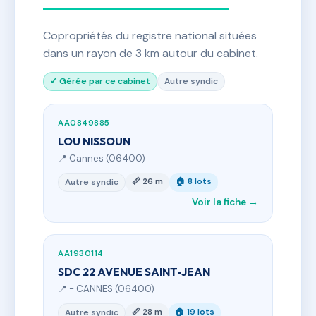
Copropriétés du registre national situées
dans un rayon de 3 km autour du cabinet.
✓ Gérée par ce cabinet
Autre syndic
AA0849885
LOU NISSOUN
📍 Cannes (06400)
📏 26 m
🏠 8 lots
Autre syndic
Voir la fiche →
AA1930114
SDC 22 AVENUE SAINT-JEAN
📍 - CANNES (06400)
📏 28 m
🏠 19 lots
Autre syndic