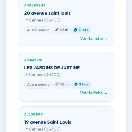
AH8893943
20 avenue saint louis
📍 Cannes (06400)
📏 42 m
🏠 3 lots
Autre syndic
Voir la fiche →
AI8835126
LES JARDINS DE JUSTINE
📍 Cannes (06400)
📏 46 m
🏠 3 lots
Autre syndic
Voir la fiche →
AJ2599371
19 avenue Saint Louis
📍 Cannes (06400)