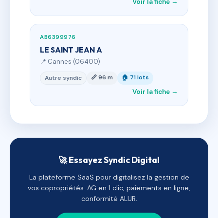
Voir la fiche →
AB6399976
LE SAINT JEAN A
📍 Cannes (06400)
📏 96 m
🏠 71 lots
Autre syndic
Voir la fiche →
🚀 Essayez Syndic Digital
La plateforme SaaS pour digitalisez la gestion de
vos copropriétés. AG en 1 clic, paiements en ligne,
conformité ALUR.