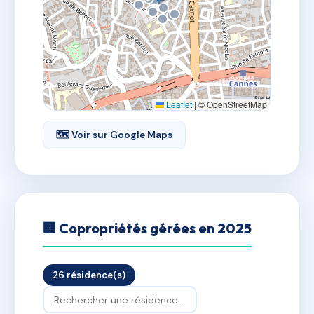
Leaflet
|
© OpenStreetMap
🗺 Voir sur Google Maps
🏢 Copropriétés gérées en 2025
26 résidence(s)