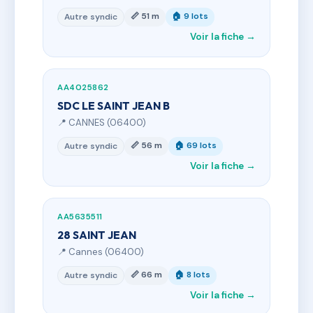
📏 51 m
🏠 9 lots
Autre syndic
Voir la fiche →
AA4025862
SDC LE SAINT JEAN B
📍 CANNES (06400)
📏 56 m
🏠 69 lots
Autre syndic
Voir la fiche →
AA5635511
28 SAINT JEAN
📍 Cannes (06400)
📏 66 m
🏠 8 lots
Autre syndic
Voir la fiche →