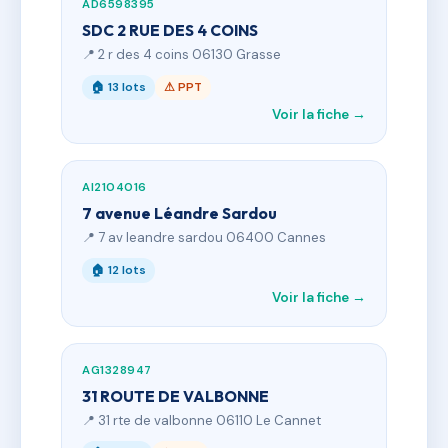
AD6598395
SDC 2 RUE DES 4 COINS
📍 2 r des 4 coins 06130 Grasse
🏠 13 lots
⚠ PPT
Voir la fiche →
AI2104016
7 avenue Léandre Sardou
📍 7 av leandre sardou 06400 Cannes
🏠 12 lots
Voir la fiche →
AG1328947
31 ROUTE DE VALBONNE
📍 31 rte de valbonne 06110 Le Cannet