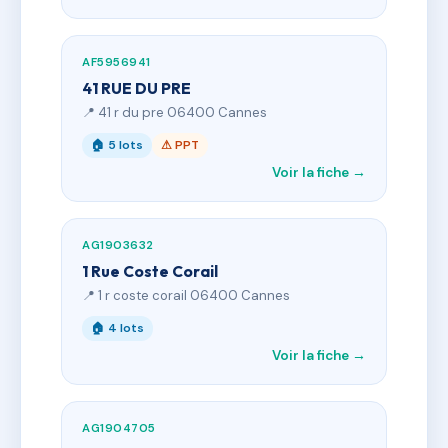
AF5956941
41 RUE DU PRE
📍 41 r du pre 06400 Cannes
🏠 5 lots
⚠ PPT
Voir la fiche →
AG1903632
1 Rue Coste Corail
📍 1 r coste corail 06400 Cannes
🏠 4 lots
Voir la fiche →
AG1904705