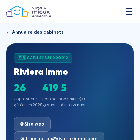
☰
← Annuaire des cabinets
🇫🇷 CAB44113811200012
Riviera Immo
26
419
5
Copropriétés
Lots sous
Commune(s)
gérées en 2025
gestion
d'intervention
🌐 Site web
✉ transaction@riviera-immo.com