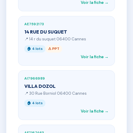
Voir la fiche →
AE7592173
14 RUE DU SUQUET
📍 14 r du suquet 06400 Cannes
🏠 4 lots
⚠ PPT
Voir la fiche →
AI7966989
VILLA DOZOL
📍 30 Rue Borniol 06400 Cannes
🏠 4 lots
Voir la fiche →
AF7167463