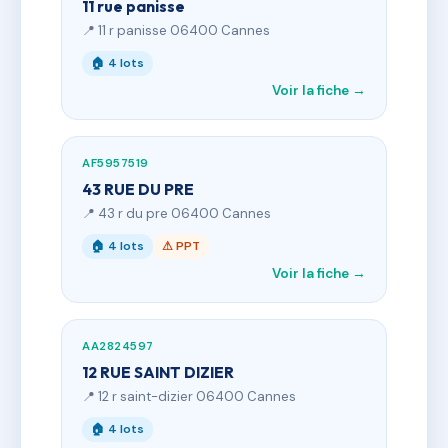
11 rue panisse
📍 11 r panisse 06400 Cannes
🏠 4 lots
Voir la fiche →
AF5957519
43 RUE DU PRE
📍 43 r du pre 06400 Cannes
🏠 4 lots
⚠ PPT
Voir la fiche →
AA2824597
12 RUE SAINT DIZIER
📍 12 r saint-dizier 06400 Cannes
🏠 4 lots