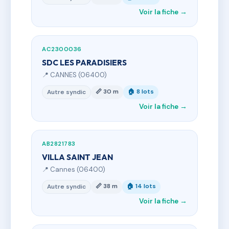
Voir la fiche →
AC2300036
SDC LES PARADISIERS
📍 CANNES (06400)
📏 30 m
🏠 8 lots
Autre syndic
Voir la fiche →
AB2821783
VILLA SAINT JEAN
📍 Cannes (06400)
📏 38 m
🏠 14 lots
Autre syndic
Voir la fiche →