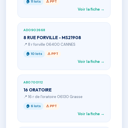
🏠 11 lots
⚠ PPT
Voir la fiche →
AD0902668
8 RUE FORVILLE - MS21908
📍 8 r forville 06400 CANNES
🏠 10 lots
⚠ PPT
Voir la fiche →
AB0700112
16 ORATOIRE
📍 16 r de l'oratoire 06130 Grasse
🏠 6 lots
⚠ PPT
Voir la fiche →