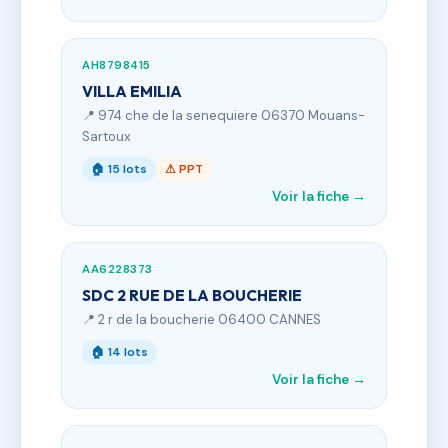
AH8798415
VILLA EMILIA
📍 974 che de la senequiere 06370 Mouans-
Sartoux
🏠 15 lots
⚠ PPT
Voir la fiche →
AA6228373
SDC 2 RUE DE LA BOUCHERIE
📍 2 r de la boucherie 06400 CANNES
🏠 14 lots
Voir la fiche →