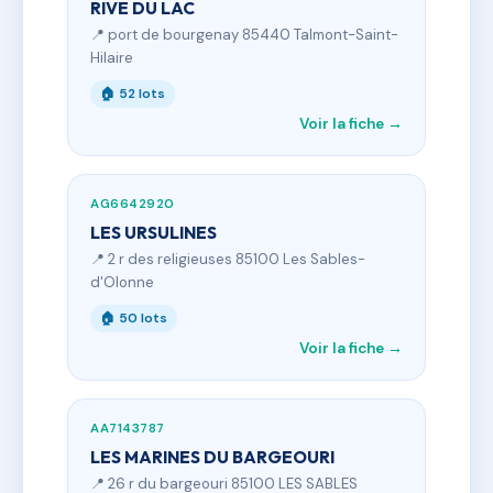
RIVE DU LAC
📍 port de bourgenay 85440 Talmont-Saint-
Hilaire
🏠 52 lots
Voir la fiche →
AG6642920
LES URSULINES
📍 2 r des religieuses 85100 Les Sables-
d'Olonne
🏠 50 lots
Voir la fiche →
AA7143787
LES MARINES DU BARGEOURI
📍 26 r du bargeouri 85100 LES SABLES