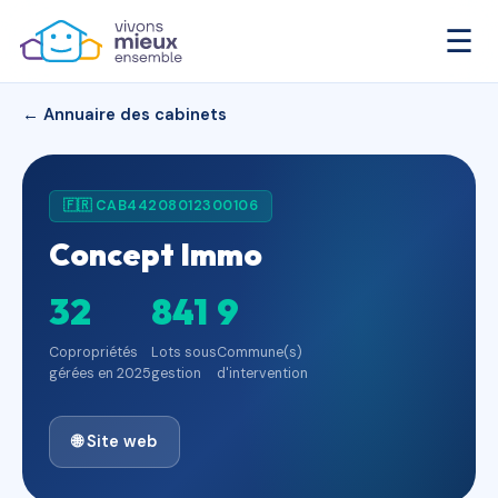
☰
← Annuaire des cabinets
🇫🇷 CAB44208012300106
Concept Immo
32
841
9
Copropriétés
Lots sous
Commune(s)
gérées en 2025
gestion
d'intervention
🌐 Site web