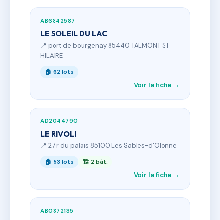
AB6842587
LE SOLEIL DU LAC
📍 port de bourgenay 85440 TALMONT ST
HILAIRE
🏠 62 lots
Voir la fiche →
AD2044790
LE RIVOLI
📍 27 r du palais 85100 Les Sables-d'Olonne
🏠 53 lots
🏗 2 bât.
Voir la fiche →
AB0872135