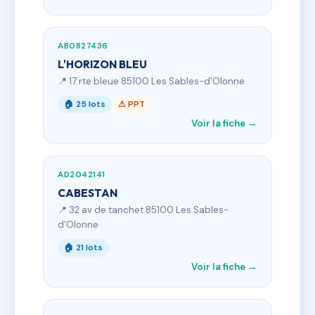
AB0827436
L'HORIZON BLEU
📍 17 rte bleue 85100 Les Sables-d'Olonne
🏠 25 lots
⚠ PPT
Voir la fiche →
AD2042141
CABESTAN
📍 32 av de tanchet 85100 Les Sables-
d'Olonne
🏠 21 lots
Voir la fiche →