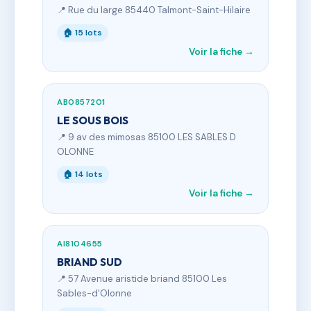
📍 Rue du large 85440 Talmont-Saint-Hilaire
🏠 15 lots
Voir la fiche →
AB0857201
LE SOUS BOIS
📍 9 av des mimosas 85100 LES SABLES D
OLONNE
🏠 14 lots
Voir la fiche →
AI8104655
BRIAND SUD
📍 57 Avenue aristide briand 85100 Les
Sables-d'Olonne