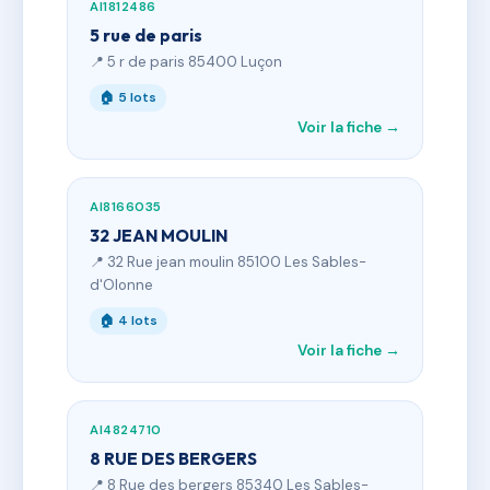
AI1812486
5 rue de paris
📍 5 r de paris 85400 Luçon
🏠 5 lots
Voir la fiche →
AI8166035
32 JEAN MOULIN
📍 32 Rue jean moulin 85100 Les Sables-
d'Olonne
🏠 4 lots
Voir la fiche →
AI4824710
8 RUE DES BERGERS
📍 8 Rue des bergers 85340 Les Sables-