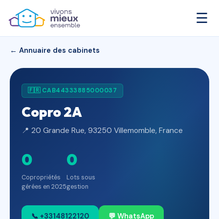
☰
← Annuaire des cabinets
🇫🇷 CAB44333885000037
Copro 2A
📍 20 Grande Rue, 93250 Villemomble, France
0
0
Copropriétés
Lots sous
gérées en 2025
gestion
📞 +33148122120
💬 WhatsApp