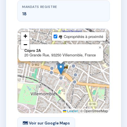
MANDATS REGISTRE
18
+
🏘 Copropriétés à proximité
−
×
Copro 2A
20 Grande Rue, 93250 Villemomble, France
Leaflet
|
© OpenStreetMap
🗺 Voir sur Google Maps