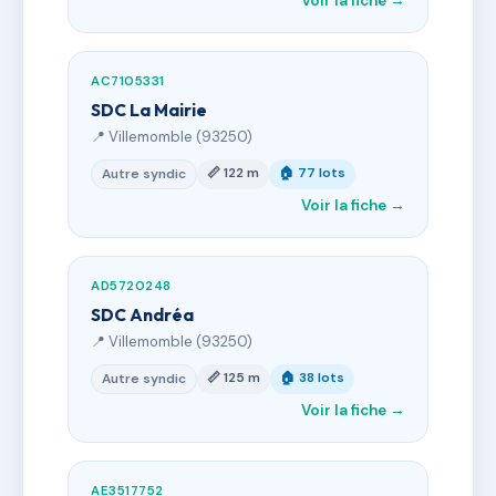
Voir la fiche →
AC7105331
SDC La Mairie
📍 Villemomble (93250)
📏 122 m
🏠 77 lots
Autre syndic
Voir la fiche →
AD5720248
SDC Andréa
📍 Villemomble (93250)
📏 125 m
🏠 38 lots
Autre syndic
Voir la fiche →
AE3517752