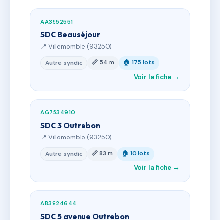
AA3552551
SDC Beauséjour
📍 Villemomble (93250)
📏 54 m
🏠 175 lots
Autre syndic
Voir la fiche →
AG7534910
SDC 3 Outrebon
📍 Villemomble (93250)
📏 83 m
🏠 10 lots
Autre syndic
Voir la fiche →
AB3924644
SDC 5 avenue Outrebon