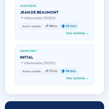
AC5011556
JEAN DE BEAUMONT
📍 Villemomble (93250)
📏 168 m
🏠 94 lots
Autre syndic
Voir la fiche →
AI6904957
INITIAL
📍 Villemomble (93250)
📏 172 m
🏠 118 lots
Autre syndic
Voir la fiche →