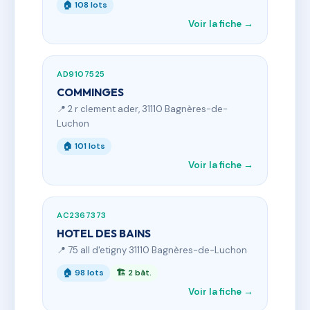
🏠 108 lots
Voir la fiche →
AD9107525
COMMINGES
📍 2 r clement ader, 31110 Bagnères-de-
Luchon
🏠 101 lots
Voir la fiche →
AC2367373
HOTEL DES BAINS
📍 75 all d'etigny 31110 Bagnères-de-Luchon
🏠 98 lots
🏗 2 bât.
Voir la fiche →