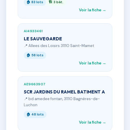
🏠 83 lots
🏗 3 bât.
Voir la fiche →
AI4933461
LE SAUVEGARDE
📍 Allees des Loisirs 31110 Saint-Mamet
🏠 58 lots
Voir la fiche →
AE9663907
SCR JARDINS DU RAMEL BATIMENT A
📍 bd amedee fontan, 31110 Bagnères-de-
Luchon
🏠 48 lots
Voir la fiche →