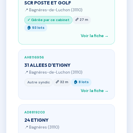
SCR POSTE ET GOLF
📍 Bagnères-de-Luchon (31110)
📏 27 m
✓ Gérée par ce cabinet
🏠 93 lots
Voir la fiche →
AH8116956
31 ALLEES D'ETIGNY
📍 Bagnères-de-Luchon (31110)
📏 32 m
🏠 8 lots
Autre syndic
Voir la fiche →
AD8819203
24 ETIGNY
📍 Bagnères (31110)