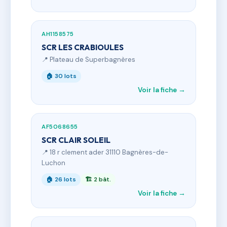
AH1158575
SCR LES CRABIOULES
📍 Plateau de Superbagnères
🏠 30 lots
Voir la fiche →
AF5068655
SCR CLAIR SOLEIL
📍 18 r clement ader 31110 Bagnères-de-
Luchon
🏠 26 lots
🏗 2 bât.
Voir la fiche →