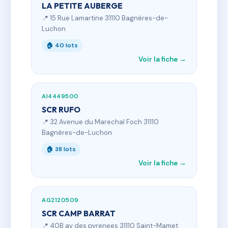
LA PETITE AUBERGE
📍 15 Rue Lamartine 31110 Bagnères-de-
Luchon
🏠 40 lots
Voir la fiche →
AI4449500
SCR RUFO
📍 32 Avenue du Marechal Foch 31110
Bagnères-de-Luchon
🏠 38 lots
Voir la fiche →
AG2120509
SCR CAMP BARRAT
📍 40B av des pyrenees 31110 Saint-Mamet