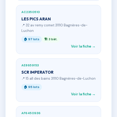
AC2350510
LES PICS ARAN
📍 32 av remy comet 31110 Bagnères-de-
Luchon
🏠 97 lots
🏗 3 bât.
Voir la fiche →
AE8659153
SCR IMPERATOR
📍 15 all des bains 31110 Bagnères-de-Luchon
🏠 95 lots
Voir la fiche →
AF6450936