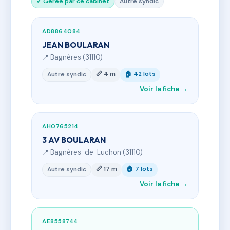
✓ Gérée par ce cabinet
Autre syndic
AD8864084
JEAN BOULARAN
📍 Bagnères (31110)
📏 4 m
🏠 42 lots
Autre syndic
Voir la fiche →
AH0765214
3 AV BOULARAN
📍 Bagnères-de-Luchon (31110)
📏 17 m
🏠 7 lots
Autre syndic
Voir la fiche →
AE8558744