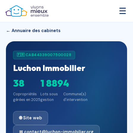
☰
← Annuaire des cabinets
🇫🇷 CAB44339007500028
Luchon Immobilier
38
1 889
4
Copropriétés
Lots sous
Commune(s)
gérées en 2025
gestion
d'intervention
🌐 Site web
✉ contact@luchon-immobilier.org