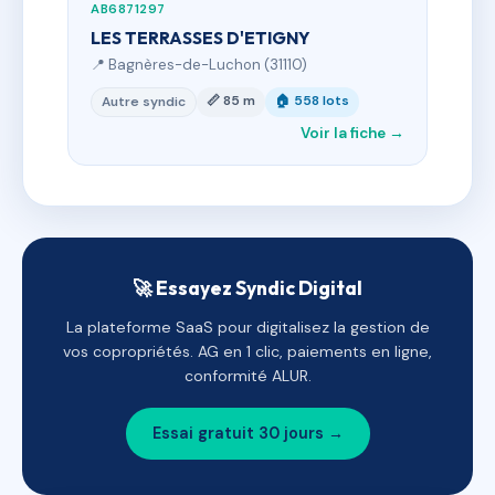
AB6871297
LES TERRASSES D'ETIGNY
📍 Bagnères-de-Luchon (31110)
📏 85 m
🏠 558 lots
Autre syndic
Voir la fiche →
🚀 Essayez Syndic Digital
La plateforme SaaS pour digitalisez la gestion de
vos copropriétés. AG en 1 clic, paiements en ligne,
conformité ALUR.
Essai gratuit 30 jours →