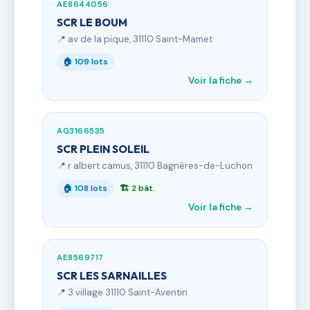
AE8644056
SCR LE BOUM
📍 av de la pique, 31110 Saint-Mamet
🏠 109 lots
Voir la fiche →
AG3166535
SCR PLEIN SOLEIL
📍 r albert camus, 31110 Bagnères-de-Luchon
🏠 108 lots
🏗 2 bât.
Voir la fiche →
AE8569717
SCR LES SARNAILLES
📍 3 village 31110 Saint-Aventin