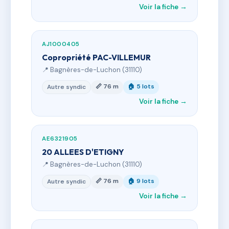
Voir la fiche →
AJ1000405
Copropriété PAC-VILLEMUR
📍 Bagnères-de-Luchon (31110)
📏 76 m
🏠 5 lots
Autre syndic
Voir la fiche →
AE6321905
20 ALLEES D'ETIGNY
📍 Bagnères-de-Luchon (31110)
📏 76 m
🏠 9 lots
Autre syndic
Voir la fiche →