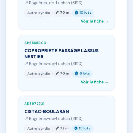
📍 Bagnères-de-Luchon (31110)
📏 70 m
🏠 10 lots
Autre syndic
Voir la fiche →
AH5885900
COPROPRIETE PASSAGE LASSUS
NESTIER
📍 Bagnères-de-Luchon (31110)
📏 70 m
🏠 6 lots
Autre syndic
Voir la fiche →
AD8972721
CISTAC-BOULARAN
📍 Bagnères-de-Luchon (31110)
📏 72 m
🏠 15 lots
Autre syndic