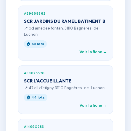
AE9669862
SCR JARDINS DU RAMEL BATIMENT B
📍 bd amedee fontan, 31110 Bagnères-de-
Luchon
🏠 48 lots
Voir la fiche →
AE8625576
SCR L'ACCUEILLANTE
📍 47 all d'etigny 31110 Bagnères-de-Luchon
🏠 44 lots
Voir la fiche →
AI4950283