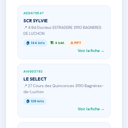
AE9675547
SCR SYLVIE
📍 4 Bd Docteur ESTRADERE 31110 BAGNERES
DE LUCHON
🏠 144 lots
🏗 4 bât.
⚠ PPT
Voir la fiche →
AI4933792
LE SELECT
📍 27 Cours des Quinconces 31110 Bagnères-
de-Luchon
🏠 129 lots
Voir la fiche →