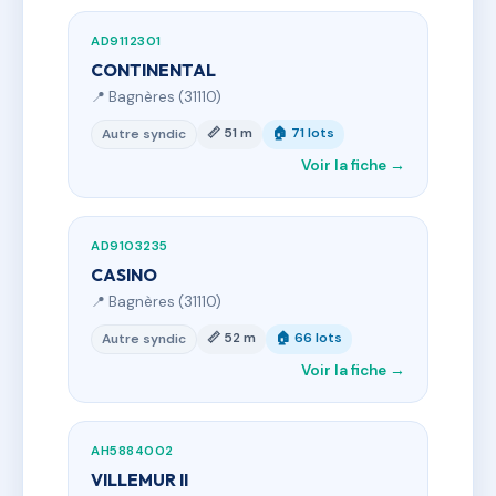
AD9112301
CONTINENTAL
📍 Bagnères (31110)
📏 51 m
🏠 71 lots
Autre syndic
Voir la fiche →
AD9103235
CASINO
📍 Bagnères (31110)
📏 52 m
🏠 66 lots
Autre syndic
Voir la fiche →
AH5884002
VILLEMUR II