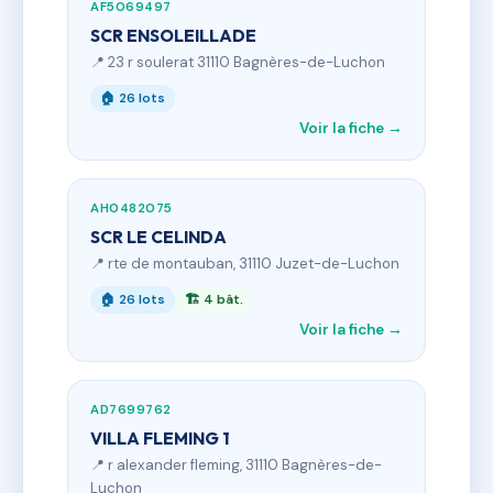
AF5069497
SCR ENSOLEILLADE
📍 23 r soulerat 31110 Bagnères-de-Luchon
🏠 26 lots
Voir la fiche →
AH0482075
SCR LE CELINDA
📍 rte de montauban, 31110 Juzet-de-Luchon
🏠 26 lots
🏗 4 bât.
Voir la fiche →
AD7699762
VILLA FLEMING 1
📍 r alexander fleming, 31110 Bagnères-de-
Luchon