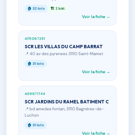
🏠 32 lots
🏗 2 bât.
Voir la fiche →
AF5067251
SCR LES VILLAS DU CAMP BARRAT
📍 40 av des pyrenees 31110 Saint-Mamet
🏠 31 lots
Voir la fiche →
AE9671744
SCR JARDINS DU RAMEL BATIMENT C
📍 bd amedee fontan, 31110 Bagnères-de-
Luchon
🏠 31 lots
Voir la fiche →