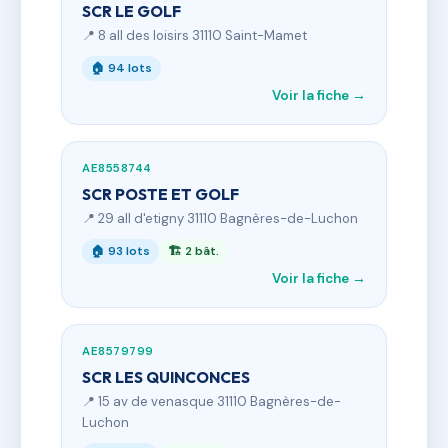
SCR LE GOLF
📍 8 all des loisirs 31110 Saint-Mamet
🏠 94 lots
Voir la fiche →
AE8558744
SCR POSTE ET GOLF
📍 29 all d'etigny 31110 Bagnères-de-Luchon
🏠 93 lots
🏗 2 bât.
Voir la fiche →
AE8579799
SCR LES QUINCONCES
📍 15 av de venasque 31110 Bagnères-de-
Luchon