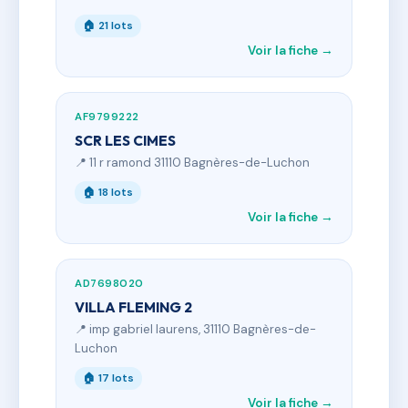
🏠 21 lots
Voir la fiche →
AF9799222
SCR LES CIMES
📍 11 r ramond 31110 Bagnères-de-Luchon
🏠 18 lots
Voir la fiche →
AD7698020
VILLA FLEMING 2
📍 imp gabriel laurens, 31110 Bagnères-de-
Luchon
🏠 17 lots
Voir la fiche →