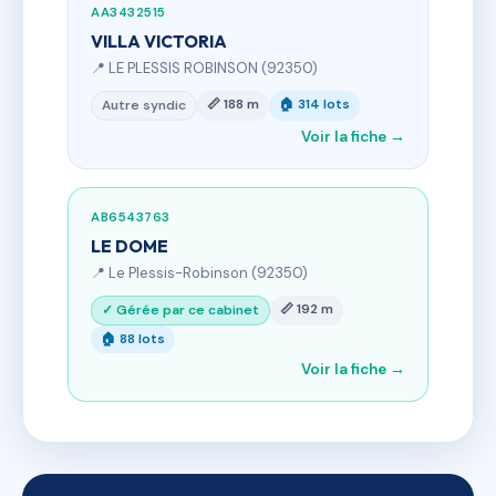
AA3432515
VILLA VICTORIA
📍 LE PLESSIS ROBINSON (92350)
📏 188 m
🏠 314 lots
Autre syndic
Voir la fiche →
AB6543763
LE DOME
📍 Le Plessis-Robinson (92350)
📏 192 m
✓ Gérée par ce cabinet
🏠 88 lots
Voir la fiche →