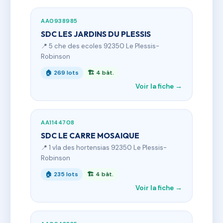
AA0938985
SDC LES JARDINS DU PLESSIS
📍 5 che des ecoles 92350 Le Plessis-
Robinson
🏠 269 lots
🏗 4 bât.
Voir la fiche →
AA1144708
SDC LE CARRE MOSAIQUE
📍 1 vla des hortensias 92350 Le Plessis-
Robinson
🏠 235 lots
🏗 4 bât.
Voir la fiche →