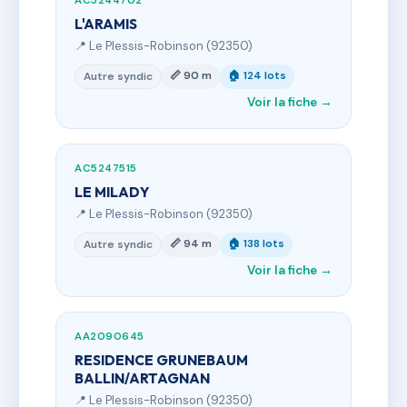
AC5244702
L'ARAMIS
📍 Le Plessis-Robinson (92350)
📏 90 m
🏠 124 lots
Autre syndic
Voir la fiche →
AC5247515
LE MILADY
📍 Le Plessis-Robinson (92350)
📏 94 m
🏠 138 lots
Autre syndic
Voir la fiche →
AA2090645
RESIDENCE GRUNEBAUM
BALLIN/ARTAGNAN
📍 Le Plessis-Robinson (92350)