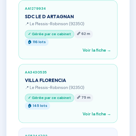
AA1279934
SDC LE D ARTAGNAN
📍 Le Plessis-Robinson (92350)
📏 62 m
✓ Gérée par ce cabinet
🏠 116 lots
Voir la fiche →
AA3430535
VILLA FLORENCIA
📍 Le Plessis-Robinson (92350)
📏 75 m
✓ Gérée par ce cabinet
🏠 145 lots
Voir la fiche →