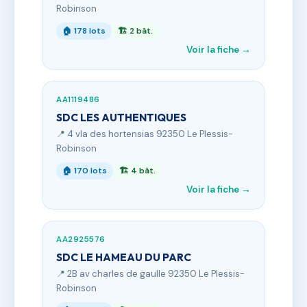
Robinson
🏠 178 lots
🏗 2 bât.
Voir la fiche →
AA1119486
SDC LES AUTHENTIQUES
📍 4 vla des hortensias 92350 Le Plessis-
Robinson
🏠 170 lots
🏗 4 bât.
Voir la fiche →
AA2925576
SDC LE HAMEAU DU PARC
📍 2B av charles de gaulle 92350 Le Plessis-
Robinson