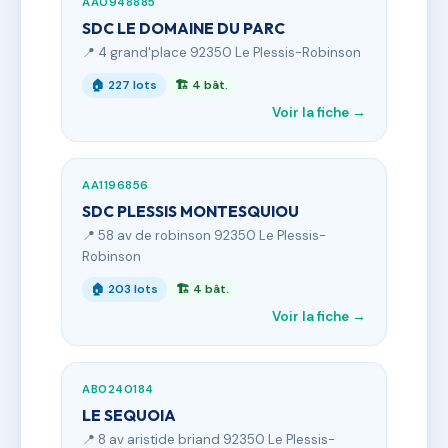
AA0948885
SDC LE DOMAINE DU PARC
📍 4 grand'place 92350 Le Plessis-Robinson
🏠 227 lots
🏗 4 bât.
Voir la fiche →
AA1196856
SDC PLESSIS MONTESQUIOU
📍 58 av de robinson 92350 Le Plessis-
Robinson
🏠 203 lots
🏗 4 bât.
Voir la fiche →
AB0240184
LE SEQUOIA
📍 8 av aristide briand 92350 Le Plessis-