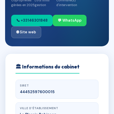
Copropriétés
Lots sous
Commune(s)
gérées en 2025
gestion
d'intervention
📞 +33146301848
💬 WhatsApp
🌐 Site web
🏛
Informations du cabinet
SIRET
44452597600015
VILLE D'ÉTABLISSEMENT