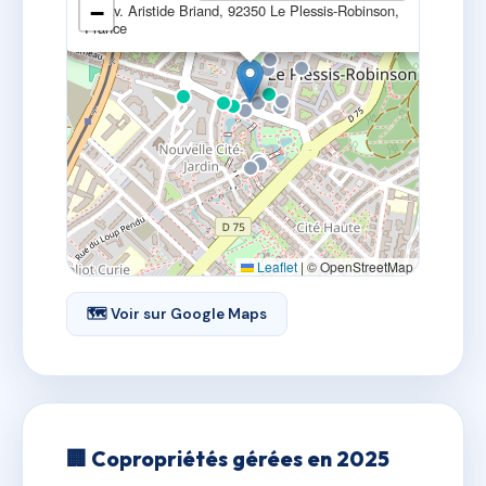
11 Av. Aristide Briand, 92350 Le Plessis-Robinson,
−
France
Leaflet
|
© OpenStreetMap
🗺 Voir sur Google Maps
🏢 Copropriétés gérées en 2025