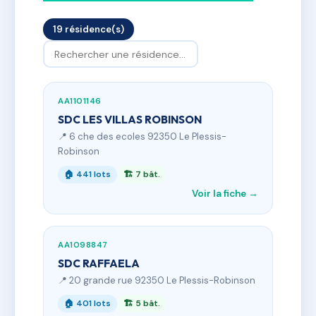
19 résidence(s)
AA1101146
SDC LES VILLAS ROBINSON
📍 6 che des ecoles 92350 Le Plessis-
Robinson
🏠 441 lots
🏗 7 bât.
Voir la fiche →
AA1098847
SDC RAFFAELA
📍 20 grande rue 92350 Le Plessis-Robinson
🏠 401 lots
🏗 5 bât.