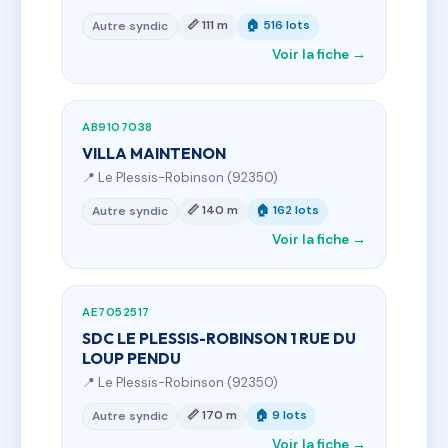
📏 111 m
🏠 516 lots
Autre syndic
Voir la fiche →
AB9107038
VILLA MAINTENON
📍 Le Plessis-Robinson (92350)
📏 140 m
🏠 162 lots
Autre syndic
Voir la fiche →
AE7052517
SDC LE PLESSIS-ROBINSON 1 RUE DU
LOUP PENDU
📍 Le Plessis-Robinson (92350)
📏 170 m
🏠 9 lots
Autre syndic
Voir la fiche →