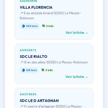
AA3430535
VILLA FLORENCIA
📍 6 av aristide briand 92350 Le Plessis-
Robinson
🏠 145 lots
🏗 3 bât.
Voir la fiche →
AA1545672
SDC LE RIALTO
📍 13 av des allies 92350 Le Plessis-Robinson
🏠 123 lots
🏗 2 bât.
Voir la fiche →
AA1279934
SDC LE D ARTAGNAN
📍 11 r pierre d'artagnan 92350 Le Plessis-