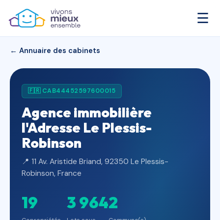
☰
← Annuaire des cabinets
🇫🇷 CAB44452597600015
Agence immobilière
l'Adresse Le Plessis-
Robinson
📍 11 Av. Aristide Briand, 92350 Le Plessis-
Robinson, France
19
3 964
2