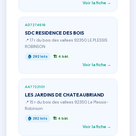
Voir la fiche →
AD7274616
SDC RESIDENCE DES BOIS
📍 17 r du bois des vallees 92350 LE PLESSIS
ROBINSON
🏠 292 lots
🏗 4 bât.
Voir la fiche →
AA7722101
LES JARDINS DE CHATEAUBRIAND
📍 15 r du bois des vallees 92350 Le Plessis-
Robinson
🏠 282 lots
🏗 4 bât.
Voir la fiche →