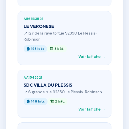
AB6533525
LE VERONESE
📍 12 r de la raye tortue 92350 Le Plessis-
Robinson
🏠 158 lots
🏗 3 bât.
Voir la fiche →
AA1542521
SDC VILLA DU PLESSIS
📍 6 grande rue 92350 Le Plessis-Robinson
🏠 146 lots
🏗 2 bât.
Voir la fiche →