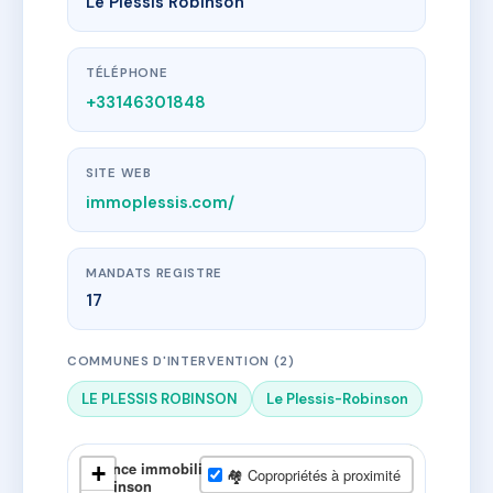
Le Plessis Robinson
TÉLÉPHONE
+33146301848
SITE WEB
immoplessis.com/
MANDATS REGISTRE
17
COMMUNES D'INTERVENTION (2)
LE PLESSIS ROBINSON
Le Plessis-Robinson
×
Agence immobilière l'Adresse Le Plessis-
+
🏘 Copropriétés à proximité
Robinson