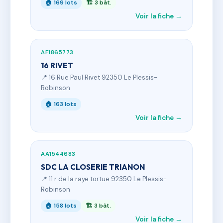
🏠 169 lots
🏗 3 bât.
Voir la fiche →
AF1865773
16 RIVET
📍 16 Rue Paul Rivet 92350 Le Plessis-
Robinson
🏠 163 lots
Voir la fiche →
AA1544683
SDC LA CLOSERIE TRIANON
📍 11 r de la raye tortue 92350 Le Plessis-
Robinson
🏠 158 lots
🏗 3 bât.
Voir la fiche →