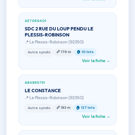
AE7056401
SDC 2 RUE DU LOUP PENDU LE
PLESSIS-ROBINSON
📍 Le Plessis-Robinson (92350)
📏 179 m
🏠 10 lots
Autre syndic
Voir la fiche →
AB4895751
LE CONSTANCE
📍 Le Plessis-Robinson (92350)
📏 183 m
🏠 127 lots
Autre syndic
Voir la fiche →