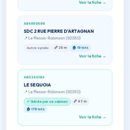
Voir la fiche →
AB4893699
SDC 2 RUE PIERRE D'ARTAGNAN
📍 Le Plessis-Robinson (92350)
📏 25 m
🏠 19 lots
Autre syndic
Voir la fiche →
AB0240184
LE SEQUOIA
📍 Le Plessis-Robinson (92350)
📏 47 m
✓ Gérée par ce cabinet
🏠 178 lots
Voir la fiche →