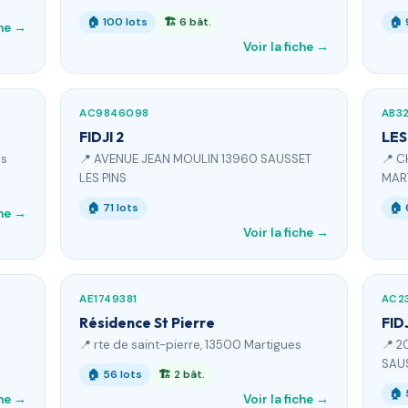
🏠 100 lots
🏗 6 bât.
🏠 
che →
Voir la fiche →
AC9846098
AB32
FIDJI 2
LES
es
📍 AVENUE JEAN MOULIN 13960 SAUSSET
📍 
LES PINS
MAR
🏠 71 lots
🏠 
che →
Voir la fiche →
AE1749381
AC2
Résidence St Pierre
FIDJ
📍 rte de saint-pierre, 13500 Martigues
📍 2
SAUS
🏠 56 lots
🏗 2 bât.
🏠 
che →
Voir la fiche →