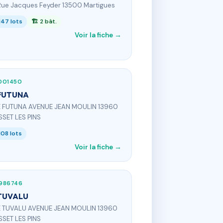
 Rue Jacques Feyder 13500 Martigues
147 lots
🏗 2 bât.
Voir la fiche →
001450
FUTUNA
E FUTUNA AVENUE JEAN MOULIN 13960
SET LES PINS
108 lots
Voir la fiche →
986746
TUVALU
E TUVALU AVENUE JEAN MOULIN 13960
SET LES PINS