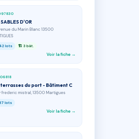
097830
 SABLES D'OR
venue du Marin Blanc 13500
TIGUES
42 lots
🏗 3 bât.
Voir la fiche →
406818
 terrasses du port - Bâtiment C
v frederic mistral, 13500 Martigues
37 lots
Voir la fiche →