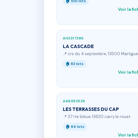
🏠 100 lots
Voir la fi
AH2317386
LA CASCADE
📍 crs du 4 septembre, 13500 Martigu
🏠 83 lots
Voir la fi
AA6392526
LES TERRASSES DU CAP
📍 37 rte bleue 13620 carry le rouet
🏠 64 lots
Voir la fi