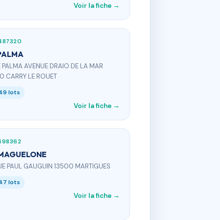
Voir la fiche →
487320
PALMA
E PALMA AVENUE DRAIO DE LA MAR
0 CARRY LE ROUET
49 lots
Voir la fiche →
498362
 MAGUELONE
UE PAUL GAUGUIN 13500 MARTIGUES
47 lots
Voir la fiche →