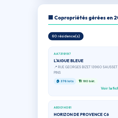
🏢 Copropriétés gérées en 
60 résidence(s)
AA7319197
L'AIGUE BLEUE
📍 RUE GEORGES BIZET 13960 SAUSSET
PINS
🏠 376 lots
🏗 180 bât.
Voir la fi
AB3014081
HORIZON DE PROVENCE C6