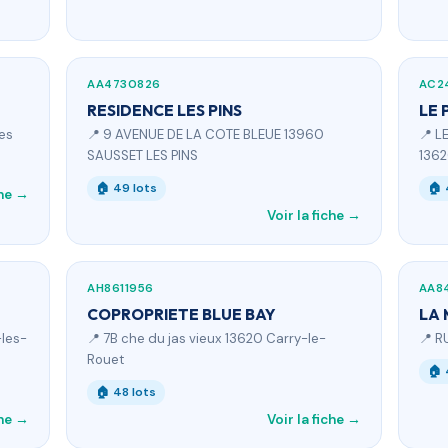
AA4730826
AC2
RESIDENCE LES PINS
LE 
es
📍 9 AVENUE DE LA COTE BLEUE 13960
📍 L
SAUSSET LES PINS
1362
🏠 49 lots
🏠 
che →
Voir la fiche →
AH8611956
AA8
COPROPRIETE BLUE BAY
LA
-les-
📍 7B che du jas vieux 13620 Carry-le-
📍 R
Rouet
🏠 
🏠 48 lots
che →
Voir la fiche →