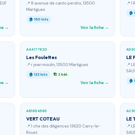
NEUF
📍 8 avenue de canto perdrix, 13500
📍 1
Martigues
🏠 
🏠 150 lots
che →
Voir la fiche →
AA4177820
AD3
Les Foulettes
LE 
📍 r jean moulin, 13500 Martigues
📍 L
SAUS
🏠 122 lots
🏗 2 bât.
🏠 
che →
Voir la fiche →
AB1654565
AC9
VERT COTEAU
LE 
📍 1 che des diligences 13620 Carry-le-
📍 L
Rouet
SAUS