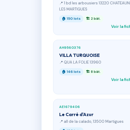
📍 1 bd les arbousiers 13220 CHATEAU
LES MARTIGUES
🏠 150 lots
🏗 2 bât.
Voir la fi
AH9560376
VILLA TURQUOISE
📍 QUA LA FOLIE 13960
🏠 146 lots
🏗 8 bât.
Voir la fi
AE1679406
Le Carré d'Azur
📍 all de la calado, 13500 Martigues