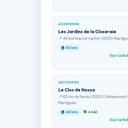
AD2859999
Les Jardins de la Closeraie
📍 40 bd marcel cachin 13500 Martigu
🏠 52 lots
Voir la fi
AE3750890
Le Clos de Nossa
📍 62 rte de farren 13220 Châteauneuf
Martigues
🏠 48 lots
🏗 4 bât.
Voir la fi