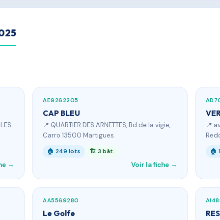
2025
AE9262205
AD7
CAP BLEU
VER
 LES
📍 QUARTIER DES ARNETTES, Bd de la vigie,
📍 a
Carro 13500 Martigues
Red
🏠 249 lots
🏗 3 bât.
🏠 
che →
Voir la fiche →
AA5569280
AI48
Le Golfe
RES