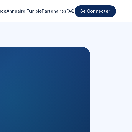
nce
Annuaire Tunisie
Partenaires
FAQ
Se Connecter