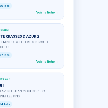
96 lots
Voir la fiche →
81383
 TERRASSES D'AZUR 2
CHEMIN DU COLLET REDON 13500
TIGUES
67 lots
Voir la fiche →
324473
I I
0 AVENUE JEAN MOULIN 13960
SET LES PINS
54 lots