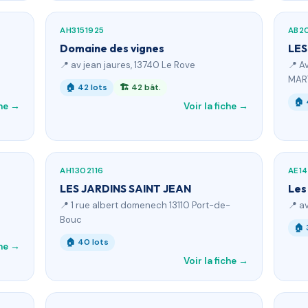
AH3151925
AB2
Domaine des vignes
LES
📍 av jean jaures, 13740 Le Rove
📍 A
MAR
🏠 42 lots
🏗 42 bât.
🏠 
che →
Voir la fiche →
AH1302116
AE1
LES JARDINS SAINT JEAN
Les
📍 1 rue albert domenech 13110 Port-de-
📍 a
Bouc
🏠 
🏠 40 lots
che →
Voir la fiche →