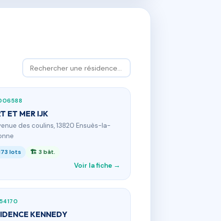
006588
T ET MER IJK
venue des coulins, 13820 Ensuès-la-
onne
173 lots
🏗 3 bât.
Voir la fiche →
54170
IDENCE KENNEDY