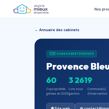
Nos pro
← Annuaire des cabinets
🇫🇷 CAB44468872500035
Provence Bleue
60
3 261
9
Copropriétés
Lots sous
Commune(s)
gérées en 2025
gestion
d'intervention
🌐 Site web
✉ contact@imm