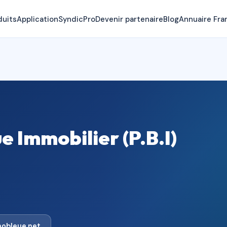
duits
Application
SyndicPro
Devenir partenaire
Blog
Annuaire Fra
 Immobilier (P.B.I)
obleue.net