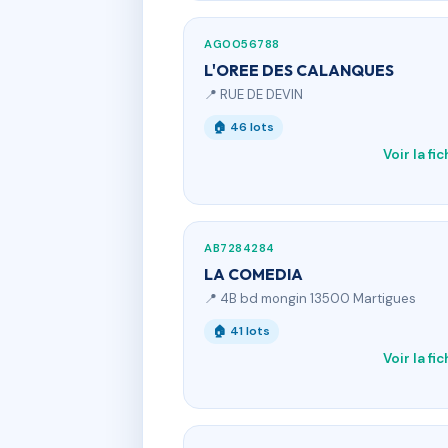
AG0056788
L'OREE DES CALANQUES
📍 RUE DE DEVIN
🏠 46 lots
Voir la fi
AB7284284
LA COMEDIA
📍 4B bd mongin 13500 Martigues
🏠 41 lots
Voir la fi