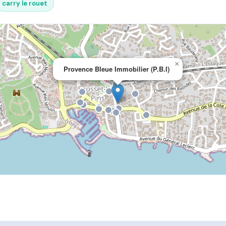
carry le rouet
×
Provence Bleue Immobilier (P.B.I)