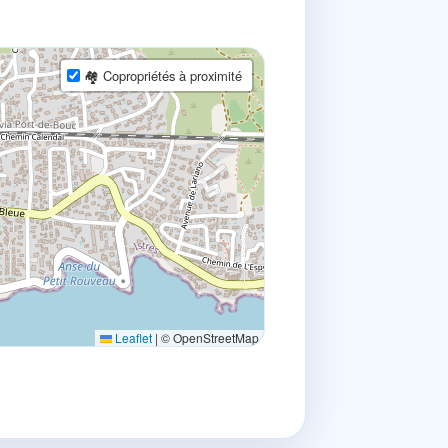
🏘 Copropriétés à proximité
Leaflet
|
© OpenStreetMap