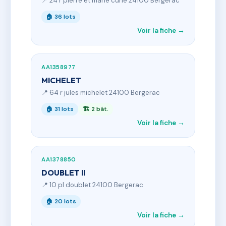
📍 24 r pierre et marie curie 24100 Bergerac
🏠 36 lots
Voir la fiche →
AA1358977
MICHELET
📍 64 r jules michelet 24100 Bergerac
🏠 31 lots
🏗 2 bât.
Voir la fiche →
AA1378850
DOUBLET II
📍 10 pl doublet 24100 Bergerac
🏠 20 lots
Voir la fiche →