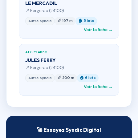
LE MERCADIL
📍 Bergerac (24100)
📏 197 m
🏠 5 lots
Autre syndic
Voir la fiche →
AE6724850
JULES FERRY
📍 Bergerac (24100)
📏 200 m
🏠 6 lots
Autre syndic
Voir la fiche →
🚀 Essayez Syndic Digital