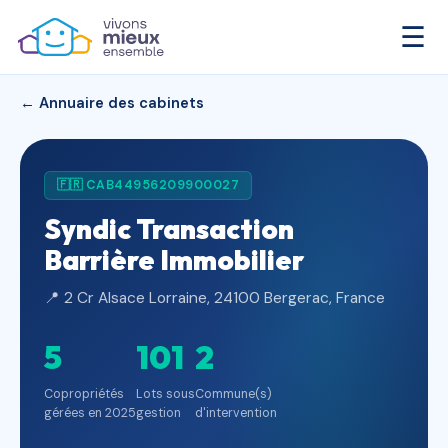
☰
← Annuaire des cabinets
🇫🇷 CAB44956209900027
Syndic Transaction
Barrière Immobilier
📍 2 Cr Alsace Lorraine, 24100 Bergerac, France
5
101
2
Copropriétés
Lots sous
Commune(s)
gérées en 2025
gestion
d'intervention