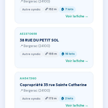
📍 Bergerac (24100)
📏 152 m
🏠 7 lots
Autre syndic
Voir la fiche →
AE2370658
38 RUE DU PETIT SOL
📍 Bergerac (24100)
📏 155 m
🏠 16 lots
Autre syndic
Voir la fiche →
AI4547360
Copropriété 35 rue Sainte Catherine
📍 Bergerac (24100)
📏 173 m
🏠 2 lots
Autre syndic
Voir la fiche →