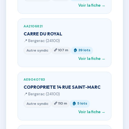
Voir la fiche →
AA2106821
CARRE DU ROYAL
📍 Bergerac (24100)
📏 107 m
🏠 39 lots
Autre syndic
Voir la fiche →
AE9040783
COPROPRIETE 14 RUE SAINT-MARC
📍 Bergerac (24100)
📏 110 m
🏠 5 lots
Autre syndic
Voir la fiche →