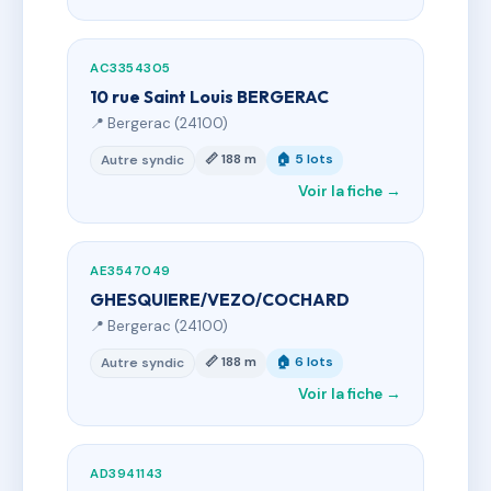
AC3354305
10 rue Saint Louis BERGERAC
📍 Bergerac (24100)
📏 188 m
🏠 5 lots
Autre syndic
Voir la fiche →
AE3547049
GHESQUIERE/VEZO/COCHARD
📍 Bergerac (24100)
📏 188 m
🏠 6 lots
Autre syndic
Voir la fiche →
AD3941143