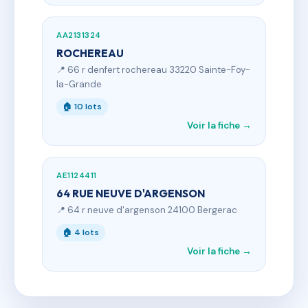
AA2131324
ROCHEREAU
📍 66 r denfert rochereau 33220 Sainte-Foy-
la-Grande
🏠 10 lots
Voir la fiche →
AE1124411
64 RUE NEUVE D'ARGENSON
📍 64 r neuve d'argenson 24100 Bergerac
🏠 4 lots
Voir la fiche →