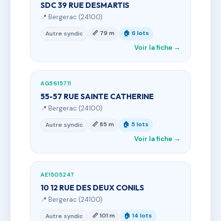
SDC 39 RUE DESMARTIS
📍 Bergerac (24100)
📏 79 m
🏠 6 lots
Autre syndic
Voir la fiche →
AG5615711
55-57 RUE SAINTE CATHERINE
📍 Bergerac (24100)
📏 85 m
🏠 5 lots
Autre syndic
Voir la fiche →
AE1505247
10 12 RUE DES DEUX CONILS
📍 Bergerac (24100)
📏 101 m
🏠 14 lots
Autre syndic