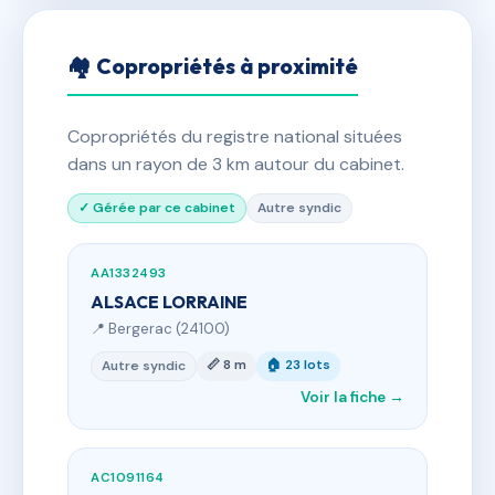
🏘 Copropriétés à proximité
Copropriétés du registre national situées
dans un rayon de 3 km autour du cabinet.
✓ Gérée par ce cabinet
Autre syndic
AA1332493
ALSACE LORRAINE
📍 Bergerac (24100)
📏 8 m
🏠 23 lots
Autre syndic
Voir la fiche →
AC1091164