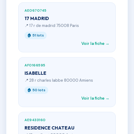
AE0670745
17 MADRID
📍 17 r de madrid 75008 Paris
🏠 51 lots
Voir la fiche →
AF0166595
ISABELLE
📍 28 r charles labbe 80000 Amiens
🏠 50 lots
Voir la fiche →
AE9433160
RESIDENCE CHATEAU