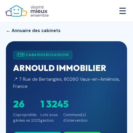
☰
← Annuaire des cabinets
🇫🇷 CAB45133802400016
ARNOULD IMMOBILIER
📍 7 Rue de Bertangles, 80260 Vaux-en-Amiénois,
France
26
1 324
5
Copropriétés
Lots sous
Commune(s)
gérées en 2025
gestion
d'intervention