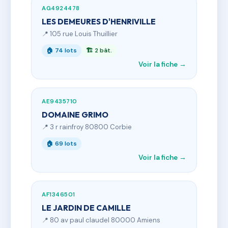
AG4924478
LES DEMEURES D'HENRIVILLE
📍 105 rue Louis Thuillier
🏠 74 lots
🏗 2 bât.
Voir la fiche →
AE9435710
DOMAINE GRIMO
📍 3 r rainfroy 80800 Corbie
🏠 69 lots
Voir la fiche →
AF1346501
LE JARDIN DE CAMILLE
📍 80 av paul claudel 80000 Amiens