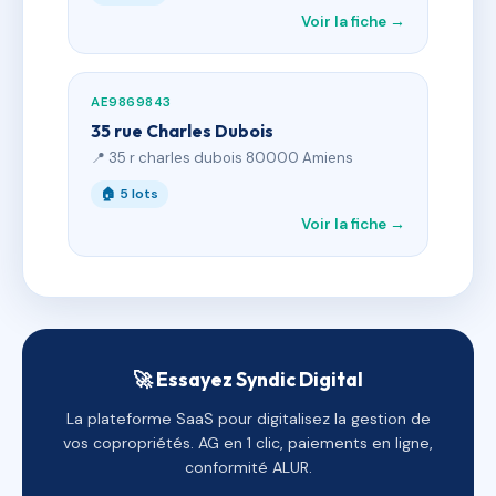
Voir la fiche →
AE9869843
35 rue Charles Dubois
📍 35 r charles dubois 80000 Amiens
🏠 5 lots
Voir la fiche →
🚀 Essayez Syndic Digital
La plateforme SaaS pour digitalisez la gestion de
vos copropriétés. AG en 1 clic, paiements en ligne,
conformité ALUR.