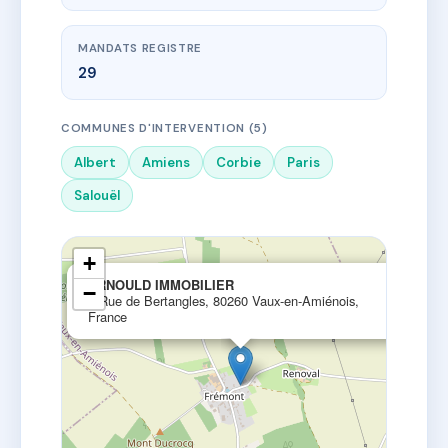
MANDATS REGISTRE
29
COMMUNES D'INTERVENTION (5)
Albert
Amiens
Corbie
Paris
Salouël
+
×
ARNOULD IMMOBILIER
−
7 Rue de Bertangles, 80260 Vaux-en-Amiénois,
France