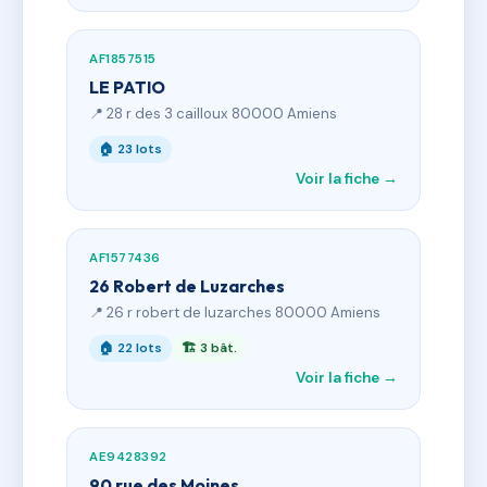
AF1857515
LE PATIO
📍 28 r des 3 cailloux 80000 Amiens
🏠 23 lots
Voir la fiche →
AF1577436
26 Robert de Luzarches
📍 26 r robert de luzarches 80000 Amiens
🏠 22 lots
🏗 3 bât.
Voir la fiche →
AE9428392
90 rue des Moines