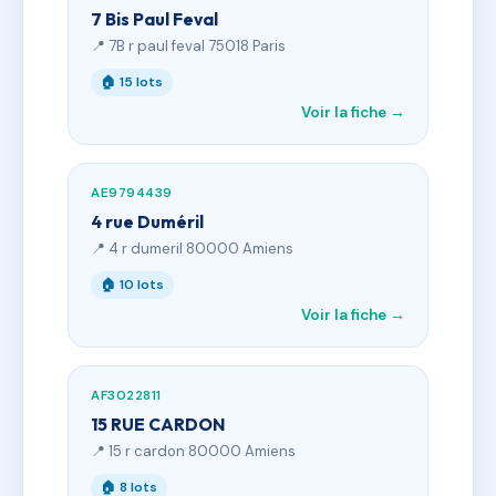
7 Bis Paul Feval
📍 7B r paul feval 75018 Paris
🏠 15 lots
Voir la fiche →
AE9794439
4 rue Duméril
📍 4 r dumeril 80000 Amiens
🏠 10 lots
Voir la fiche →
AF3022811
15 RUE CARDON
📍 15 r cardon 80000 Amiens
🏠 8 lots