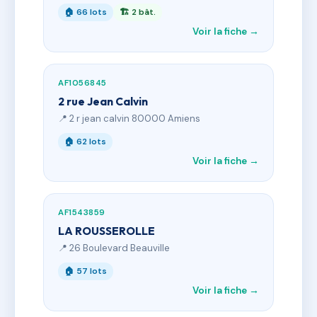
🏠 66 lots
🏗 2 bât.
Voir la fiche →
AF1056845
2 rue Jean Calvin
📍 2 r jean calvin 80000 Amiens
🏠 62 lots
Voir la fiche →
AF1543859
LA ROUSSEROLLE
📍 26 Boulevard Beauville
🏠 57 lots
Voir la fiche →