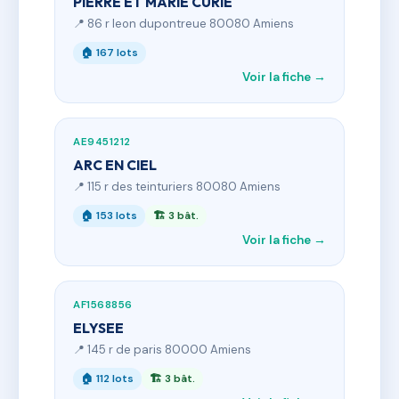
PIERRE ET MARIE CURIE
📍 86 r leon dupontreue 80080 Amiens
🏠 167 lots
Voir la fiche →
AE9451212
ARC EN CIEL
📍 115 r des teinturiers 80080 Amiens
🏠 153 lots
🏗 3 bât.
Voir la fiche →
AF1568856
ELYSEE
📍 145 r de paris 80000 Amiens
🏠 112 lots
🏗 3 bât.