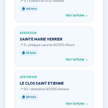
📍 12 r colbert 80000 Amiens
🏠 46 lots
Voir la fiche →
AE9532326
SAINTE MARIE VERRIER
📍 11 r philippe carette 80300 Albert
🏠 32 lots
Voir la fiche →
AE9786435
LE CLOS SAINT ETIENNE
📍 30 r abladene 80090 Amiens
🏠 29 lots
Voir la fiche →