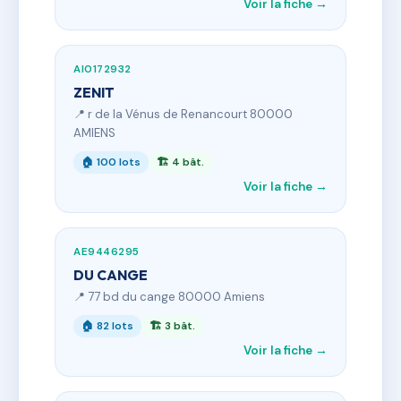
Voir la fiche →
AI0172932
ZENIT
📍 r de la Vénus de Renancourt 80000
AMIENS
🏠 100 lots
🏗 4 bât.
Voir la fiche →
AE9446295
DU CANGE
📍 77 bd du cange 80000 Amiens
🏠 82 lots
🏗 3 bât.
Voir la fiche →