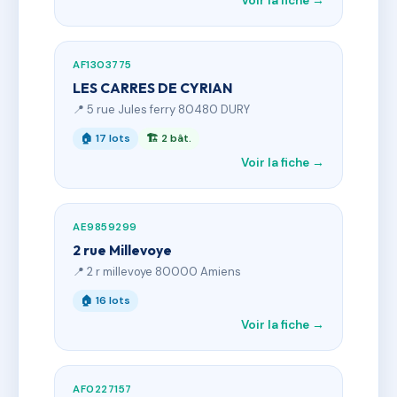
Voir la fiche →
AF1303775
LES CARRES DE CYRIAN
📍 5 rue Jules ferry 80480 DURY
🏠 17 lots
🏗 2 bât.
Voir la fiche →
AE9859299
2 rue Millevoye
📍 2 r millevoye 80000 Amiens
🏠 16 lots
Voir la fiche →
AF0227157