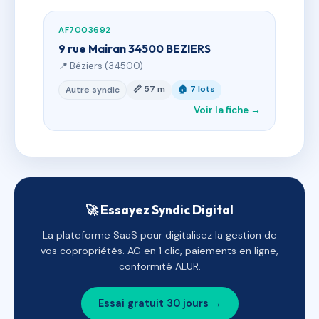
AF7003692
9 rue Mairan 34500 BEZIERS
📍 Béziers (34500)
📏 57 m
🏠 7 lots
Autre syndic
Voir la fiche →
🚀 Essayez Syndic Digital
La plateforme SaaS pour digitalisez la gestion de
vos copropriétés. AG en 1 clic, paiements en ligne,
conformité ALUR.
Essai gratuit 30 jours →