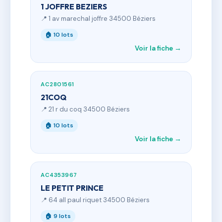
1 JOFFRE BEZIERS
📍 1 av marechal joffre 34500 Béziers
🏠 10 lots
Voir la fiche →
AC2801561
21COQ
📍 21 r du coq 34500 Béziers
🏠 10 lots
Voir la fiche →
AC4353967
LE PETIT PRINCE
📍 64 all paul riquet 34500 Béziers
🏠 9 lots