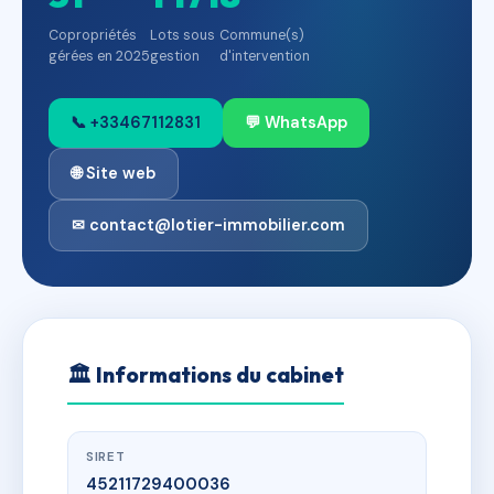
Copropriétés
Lots sous
Commune(s)
gérées en 2025
gestion
d'intervention
📞 +33467112831
💬 WhatsApp
🌐 Site web
✉ contact@lotier-immobilier.com
🏛
Informations du cabinet
SIRET
45211729400036