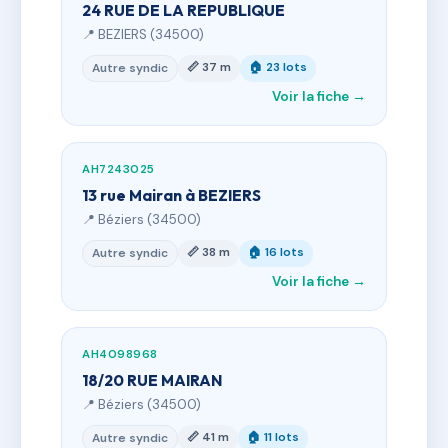
24 RUE DE LA REPUBLIQUE
📍 BEZIERS (34500)
📏 37 m
🏠 23 lots
Autre syndic
Voir la fiche →
AH7243025
13 rue Mairan à BEZIERS
📍 Béziers (34500)
📏 38 m
🏠 16 lots
Autre syndic
Voir la fiche →
AH4098968
18/20 RUE MAIRAN
📍 Béziers (34500)
📏 41 m
🏠 11 lots
Autre syndic