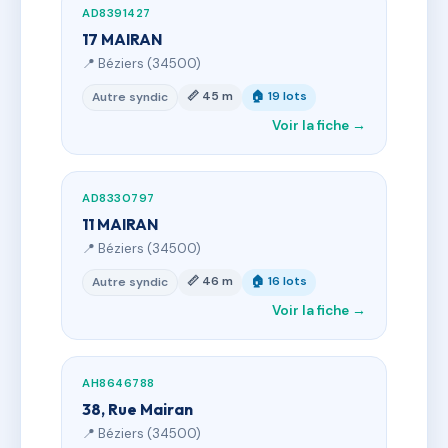
AD8391427
17 MAIRAN
📍 Béziers (34500)
📏 45 m
🏠 19 lots
Autre syndic
Voir la fiche →
AD8330797
11 MAIRAN
📍 Béziers (34500)
📏 46 m
🏠 16 lots
Autre syndic
Voir la fiche →
AH8646788
38, Rue Mairan
📍 Béziers (34500)