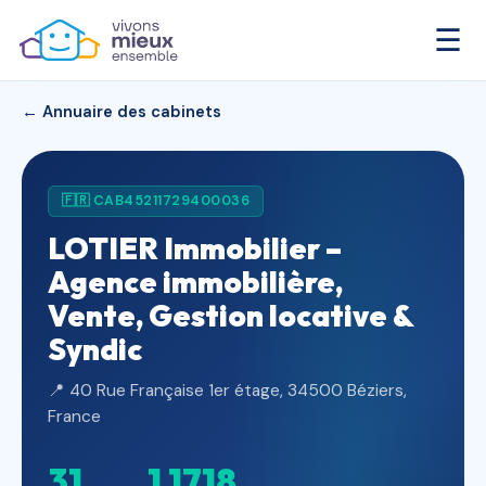
☰
← Annuaire des cabinets
🇫🇷 CAB45211729400036
LOTIER Immobilier –
Agence immobilière,
Vente, Gestion locative &
Syndic
📍 40 Rue Française 1er étage, 34500 Béziers,
France
31
1 171
8