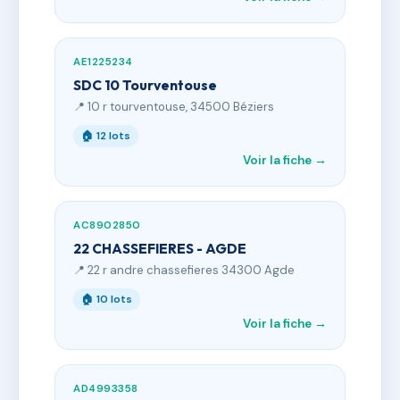
AE1225234
SDC 10 Tourventouse
📍 10 r tourventouse, 34500 Béziers
🏠 12 lots
Voir la fiche →
AC8902850
22 CHASSEFIERES - AGDE
📍 22 r andre chassefieres 34300 Agde
🏠 10 lots
Voir la fiche →
AD4993358