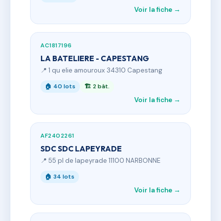
Voir la fiche →
AC1817196
LA BATELIERE - CAPESTANG
📍 1 qu elie amouroux 34310 Capestang
🏠 40 lots
🏗 2 bât.
Voir la fiche →
AF2402261
SDC SDC LAPEYRADE
📍 55 pl de lapeyrade 11100 NARBONNE
🏠 34 lots
Voir la fiche →