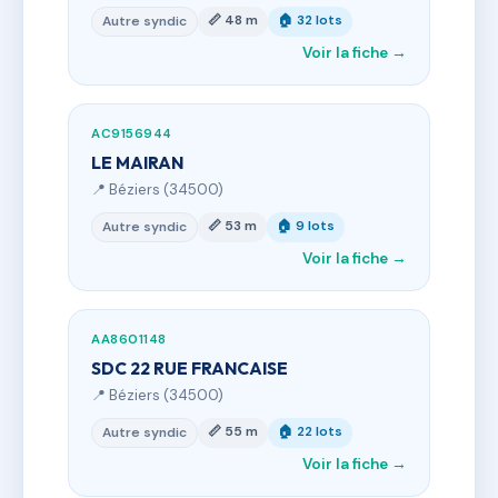
📏 48 m
🏠 32 lots
Autre syndic
Voir la fiche →
AC9156944
LE MAIRAN
📍 Béziers (34500)
📏 53 m
🏠 9 lots
Autre syndic
Voir la fiche →
AA8601148
SDC 22 RUE FRANCAISE
📍 Béziers (34500)
📏 55 m
🏠 22 lots
Autre syndic
Voir la fiche →