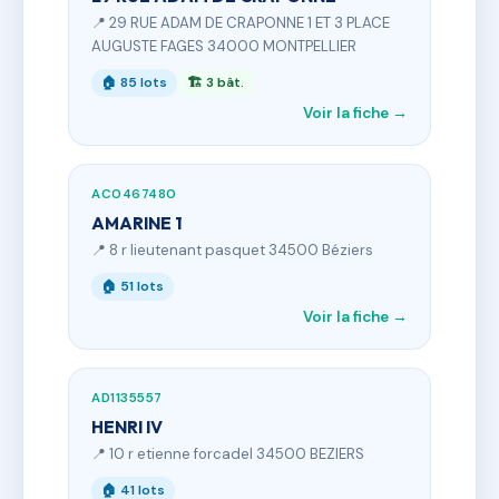
📍 29 RUE ADAM DE CRAPONNE 1 ET 3 PLACE
AUGUSTE FAGES 34000 MONTPELLIER
🏠 85 lots
🏗 3 bât.
Voir la fiche →
AC0467480
AMARINE 1
📍 8 r lieutenant pasquet 34500 Béziers
🏠 51 lots
Voir la fiche →
AD1135557
HENRI IV
📍 10 r etienne forcadel 34500 BEZIERS
🏠 41 lots