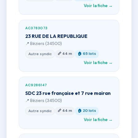
Voir la fiche →
AC3783073
23 RUE DE LA REPUBLIQUE
📍 Béziers (34500)
📏 44 m
🏠 65 lots
Autre syndic
Voir la fiche →
AC9286147
SDC 23 rue française et 7 rue mairan
📍 Béziers (34500)
📏 44 m
🏠 20 lots
Autre syndic
Voir la fiche →