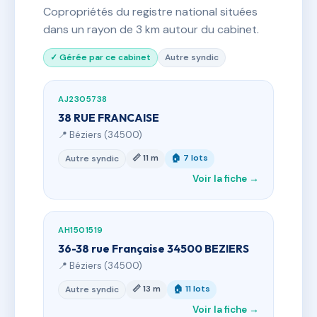
Copropriétés du registre national situées
dans un rayon de 3 km autour du cabinet.
✓ Gérée par ce cabinet
Autre syndic
AJ2305738
38 RUE FRANCAISE
📍 Béziers (34500)
📏 11 m
🏠 7 lots
Autre syndic
Voir la fiche →
AH1501519
36-38 rue Française 34500 BEZIERS
📍 Béziers (34500)
📏 13 m
🏠 11 lots
Autre syndic
Voir la fiche →