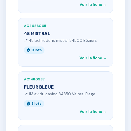
Voir la fiche →
AC4626065
48 MISTRAL
📍 48 bd frederic mistral 34500 Béziers
🏠 9 lots
Voir la fiche →
AC1480987
FLEUR BLEUE
📍 113 av du casino 34350 Valras-Plage
🏠 8 lots
Voir la fiche →