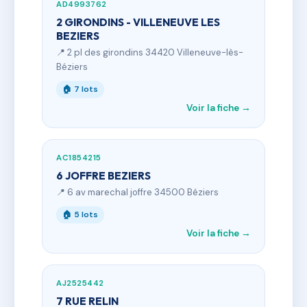
AD4993762
2 GIRONDINS - VILLENEUVE LES
BEZIERS
📍 2 pl des girondins 34420 Villeneuve-lès-
Béziers
🏠 7 lots
Voir la fiche →
AC1854215
6 JOFFRE BEZIERS
📍 6 av marechal joffre 34500 Béziers
🏠 5 lots
Voir la fiche →
AJ2525442
7 RUE RELIN