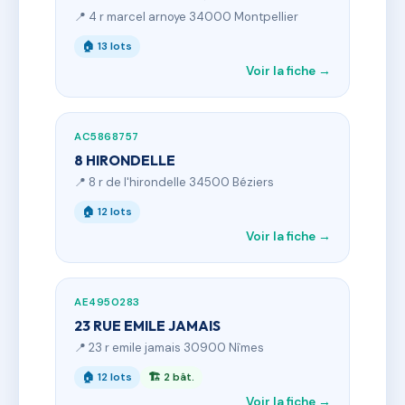
📍 4 r marcel arnoye 34000 Montpellier
🏠 13 lots
Voir la fiche →
AC5868757
8 HIRONDELLE
📍 8 r de l'hirondelle 34500 Béziers
🏠 12 lots
Voir la fiche →
AE4950283
23 RUE EMILE JAMAIS
📍 23 r emile jamais 30900 Nîmes
🏠 12 lots
🏗 2 bât.
Voir la fiche →