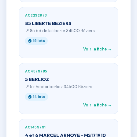
AC2232973
85 LIBERTE BEZIERS
📍 85 bd de la liberte 34500 Béziers
🏠 15 lots
Voir la fiche →
AC4579785
5 BERLIOZ
📍 5 r hector berlioz 34500 Béziers
🏠 14 lots
Voir la fiche →
AC1459791
4 et 6 MARCEL ARNOYE - MS171910