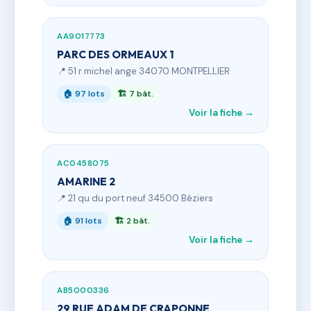
AA9017773
PARC DES ORMEAUX 1
📍 51 r michel ange 34070 MONTPELLIER
🏠 97 lots
🏗 7 bât.
Voir la fiche →
AC0458075
AMARINE 2
📍 21 qu du port neuf 34500 Béziers
🏠 91 lots
🏗 2 bât.
Voir la fiche →
AB5000336
29 RUE ADAM DE CRAPONNE