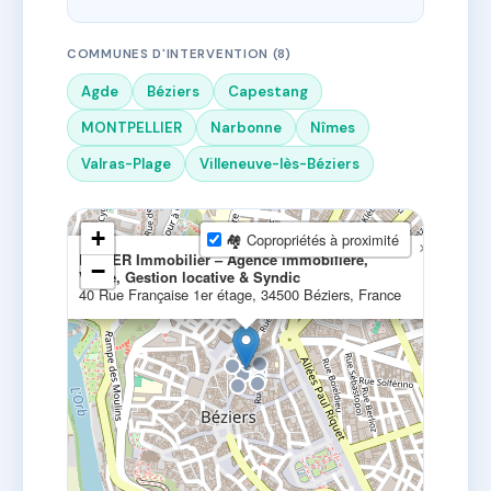
COMMUNES D'INTERVENTION (8)
Agde
Béziers
Capestang
MONTPELLIER
Narbonne
Nîmes
Valras-Plage
Villeneuve-lès-Béziers
+
🏘 Copropriétés à proximité
×
LOTIER Immobilier – Agence immobilière,
−
Vente, Gestion locative & Syndic
40 Rue Française 1er étage, 34500 Béziers, France