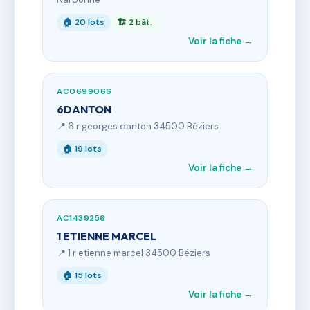
🏠 20 lots
🏗 2 bât.
Voir la fiche →
AC0699066
6DANTON
📍 6 r georges danton 34500 Béziers
🏠 19 lots
Voir la fiche →
AC1439256
1 ETIENNE MARCEL
📍 1 r etienne marcel 34500 Béziers
🏠 15 lots
Voir la fiche →