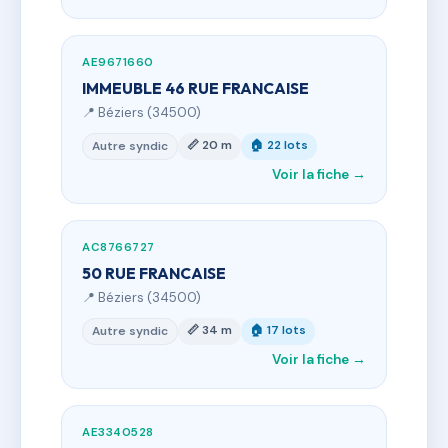
AE9671660
IMMEUBLE 46 RUE FRANCAISE
📍 Béziers (34500)
📏 20 m
🏠 22 lots
Autre syndic
Voir la fiche →
AC8766727
50 RUE FRANCAISE
📍 Béziers (34500)
📏 34 m
🏠 17 lots
Autre syndic
Voir la fiche →
AE3340528