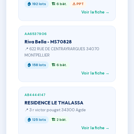
🏠 192 lots
🏗 6 bât.
⚠ PPT
Voir la fiche →
AA6537906
Riva Bella - MS70828
📍 622 RUE DE CENTRAYRARGUES 34070
MONTPELLIER
🏠 158 lots
🏗 6 bât.
Voir la fiche →
AB4444147
RESIDENCE LE THALASSA
📍 3 r victor pouget 34300 Agde
🏠 125 lots
🏗 2 bât.
Voir la fiche →