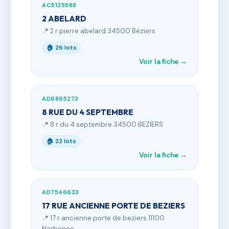
AC5125588
2 ABELARD
📍 2 r pierre abelard 34500 Béziers
🏠 26 lots
Voir la fiche →
AD6865273
8 RUE DU 4 SEPTEMBRE
📍 8 r du 4 septembre 34500 BEZIERS
🏠 22 lots
Voir la fiche →
AD7546633
17 RUE ANCIENNE PORTE DE BEZIERS
📍 17 r ancienne porte de beziers 11100
Narbonne