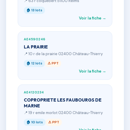
📍 63 r coquebert 51100 Reims
🏠 13 lots
Voir la fiche →
AE4590246
LA PRAIRIE
📍 10 r de la prairie 02400 Château-Thierry
🏠 12 lots
⚠ PPT
Voir la fiche →
AE4120234
COPROPRIETE LES FAUBOURGS DE
MARNE
📍 19 r emile morlot 02400 Château-Thierry
🏠 10 lots
⚠ PPT