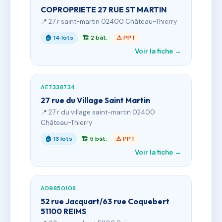
COPROPRIETE 27 RUE ST MARTIN
📍 27 r saint-martin 02400 Château-Thierry
🏠 14 lots
🏗 2 bât.
⚠ PPT
Voir la fiche →
AE7338734
27 rue du Village Saint Martin
📍 27 r du village saint-martin 02400
Château-Thierry
🏠 13 lots
🏗 5 bât.
⚠ PPT
Voir la fiche →
AD9850108
52 rue Jacquart/63 rue Coquebert
51100 REIMS