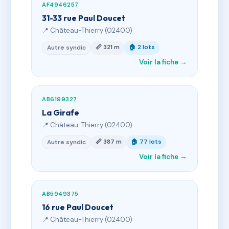
AF4946257
31-33 rue Paul Doucet
📍 Château-Thierry (02400)
📏 321 m
🏠 2 lots
Autre syndic
Voir la fiche →
AB6199327
La Girafe
📍 Château-Thierry (02400)
📏 387 m
🏠 77 lots
Autre syndic
Voir la fiche →
AB5949375
16 rue Paul Doucet
📍 Château-Thierry (02400)