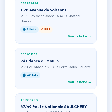
AB5953484
119B Avenue de Soissons
📍 119B av de soissons 02400 Château-
Thierry
🏠 81 lots
⚠ PPT
Voir la fiche →
AC7671373
Résidence du Moulin
📍 3 r du stade 77260 La Ferté-sous-Jouarre
🏠 40 lots
Voir la fiche →
AD1953470
47/49 Route Nationale SAULCHERY