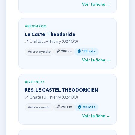
Voir la fiche →
AB3914900
Le Castel Théodoricie
📍 Château-Thierry (02400)
📏 286 m
🏠 138 lots
Autre syndic
Voir la fiche →
AI2017077
RES. LE CASTEL THEODORICIEN
📍 Château-Thierry (02400)
📏 290 m
🏠 53 lots
Autre syndic
Voir la fiche →