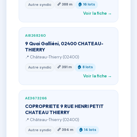
📏 388 m
🏠 16 lots
Autre syndic
Voir la fiche →
AI8268260
9 Quai Galliéni, 02400 CHATEAU-
THIERRY
📍 Château-Thierry (02400)
📏 391 m
🏠 8 lots
Autre syndic
Voir la fiche →
AE3673266
COPROPRIETE 9 RUE HENRI PETIT
CHATEAU THIERRY
📍 Château-Thierry (02400)
📏 394 m
🏠 14 lots
Autre syndic