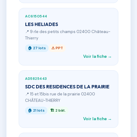
AC6150544
LES HELIADES
📍 9 rle des petits champs 02400 Château-
Thierry
🏠 27 lots
⚠ PPT
Voir la fiche →
AD5825443
SDC DES RESIDENCES DE LA PRAIRIE
📍 15 et 15bis rue de la prairie 02400
CHÂTEAU-THIERRY
🏠 21 lots
🏗 2 bât.
Voir la fiche →