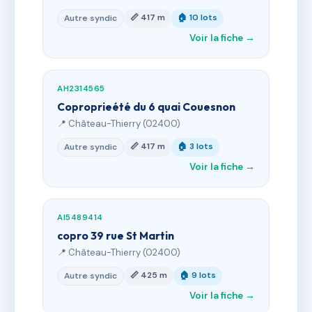
📏 417 m
🏠 10 lots
Autre syndic
Voir la fiche →
AH2314565
Coproprieété du 6 quai Couesnon
📍 Château-Thierry (02400)
📏 417 m
🏠 3 lots
Autre syndic
Voir la fiche →
AI5489414
copro 39 rue St Martin
📍 Château-Thierry (02400)
📏 425 m
🏠 9 lots
Autre syndic
Voir la fiche →