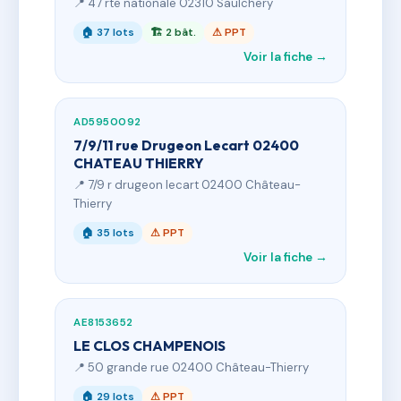
📍 47 rte nationale 02310 Saulchery
🏠 37 lots
🏗 2 bât.
⚠ PPT
Voir la fiche →
AD5950092
7/9/11 rue Drugeon Lecart 02400
CHATEAU THIERRY
📍 7/9 r drugeon lecart 02400 Château-
Thierry
🏠 35 lots
⚠ PPT
Voir la fiche →
AE8153652
LE CLOS CHAMPENOIS
📍 50 grande rue 02400 Château-Thierry
🏠 29 lots
⚠ PPT