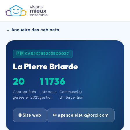
← Annuaire des cabinets
🇫🇷 CAB45288255800037
La Pierre Briarde
20
1 173
6
Copropriétés
Lots sous
Commune(s)
gérées en 2025
gestion
d'intervention
🌐 Site web
✉ agenceleleux@orpi.com