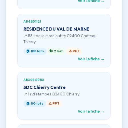
Voir la fiche →
AB4651121
RESIDENCE DU VAL DE MARNE
📍 58 r de la mare aubry 02400 Château-
Thierry
🏠 168 lots
🏗 2 bât.
⚠ PPT
Voir la fiche →
AB3950953
SDC Chierry Centre
📍 1 r d'etampes 02400 Chierry
🏠 90 lots
⚠ PPT
Voir la fiche →