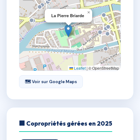
×
La Pierre Briarde
Leaflet
|
© OpenStreetMap
🗺 Voir sur Google Maps
🏢 Copropriétés gérées en 2025