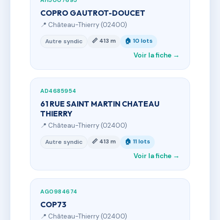
AH5007695
COPRO GAUTROT-DOUCET
📍 Château-Thierry (02400)
📏 413 m
🏠 10 lots
Autre syndic
Voir la fiche →
AD4685954
61 RUE SAINT MARTIN CHATEAU
THIERRY
📍 Château-Thierry (02400)
📏 413 m
🏠 11 lots
Autre syndic
Voir la fiche →
AG0984674
COP73
📍 Château-Thierry (02400)