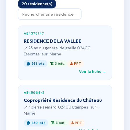
20 résidence(s)
AB4375747
RESIDENCE DE LA VALLEE
📍 25 av du general de gaulle 02400
Essômes-sur-Marne
🏠 261 lots
🏗 3 bât.
⚠ PPT
Voir la fiche →
AB4596441
Copropriété Résidence du Château
📍 r pierre semard, 02400 Étampes-sur-
Marne
🏠 239 lots
🏗 3 bât.
⚠ PPT