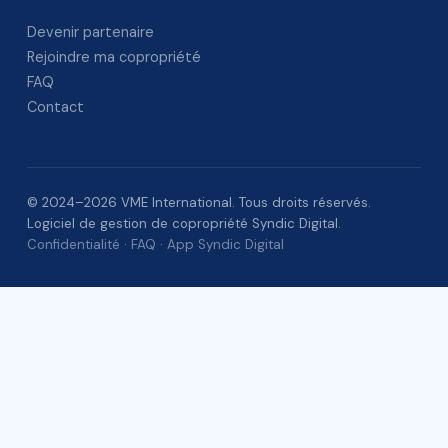
Devenir partenaire
Rejoindre ma copropriété
FAQ
Contact
© 2024–2026 VME International. Tous droits réservés.
Logiciel de gestion de copropriété Syndic Digital.
Confidentialité
·
FAQ
·
App Syndic Digital