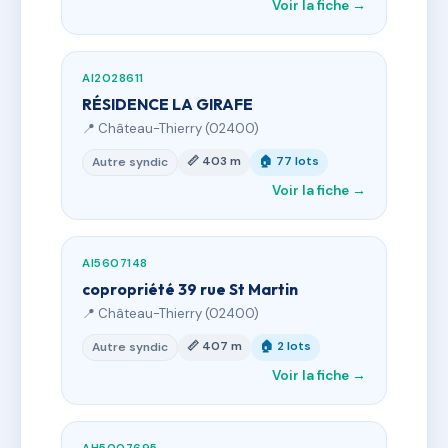
Voir la fiche →
AI2028611
RÉSIDENCE LA GIRAFE
📍 Château-Thierry (02400)
📏 403 m
🏠 77 lots
Autre syndic
Voir la fiche →
AI5607148
copropriété 39 rue St Martin
📍 Château-Thierry (02400)
📏 407 m
🏠 2 lots
Autre syndic
Voir la fiche →