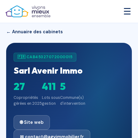
☰
← Annuaire des cabinets
🇫🇷 CAB45327072000015
Sarl Avenir Immo
27
411
5
Copropriétés
Lots sous
Commune(s)
gérées en 2025
gestion
d'intervention
🌐 Site web
✉ contact@agvimmobilier.fr