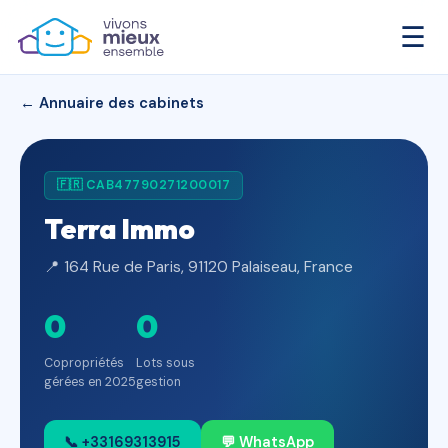
☰
← Annuaire des cabinets
🇫🇷 CAB47790271200017
Terra Immo
📍 164 Rue de Paris, 91120 Palaiseau, France
0
0
Copropriétés
Lots sous
gérées en 2025
gestion
📞 +33169313915
💬 WhatsApp