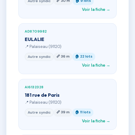
📏 30 m
🏠 9 lots
Autre syndic
Voir la fiche →
AD8709982
EULALIE
📍 Palaiseau (91120)
📏 36 m
🏠 22 lots
Autre syndic
Voir la fiche →
AI6132328
181 rue de Paris
📍 Palaiseau (91120)
📏 39 m
🏠 11 lots
Autre syndic
Voir la fiche →