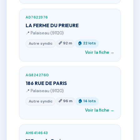
AD7622376
LA FERME DU PRIEURE
📍 Palaiseau (91120)
📏 92 m
🏠 22 lots
Autre syndic
Voir la fiche →
AG8242760
186 RUE DE PARIS
📍 Palaiseau (91120)
📏 96 m
🏠 14 lots
Autre syndic
Voir la fiche →
AH6414643