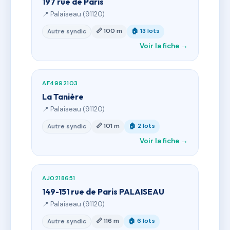
197 rue de Paris
📍 Palaiseau (91120)
📏 100 m
🏠 13 lots
Autre syndic
Voir la fiche →
AF4992103
La Tanière
📍 Palaiseau (91120)
📏 101 m
🏠 2 lots
Autre syndic
Voir la fiche →
AJ0218651
149-151 rue de Paris PALAISEAU
📍 Palaiseau (91120)
📏 116 m
🏠 6 lots
Autre syndic