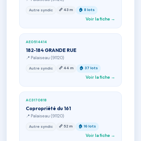
📏 43 m
🏠 8 lots
Autre syndic
Voir la fiche →
AE0514414
182-184 GRANDE RUE
📍 Palaiseau (91120)
📏 44 m
🏠 37 lots
Autre syndic
Voir la fiche →
AC3170818
Copropriété du 161
📍 Palaiseau (91120)
📏 52 m
🏠 16 lots
Autre syndic
Voir la fiche →