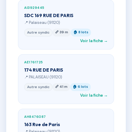
AI3929445
SDC 169 RUE DE PARIS
📍 Palaiseau (91120)
📏 39 m
🏠 8 lots
Autre syndic
Voir la fiche →
AE1761725
174 RUE DE PARIS
📍 PALAISEAU (91120)
📏 41 m
🏠 6 lots
Autre syndic
Voir la fiche →
AH8476087
163 Rue de Paris
📍 Palaiseau (91120)