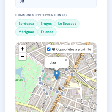
38
COMMUNES D'INTERVENTION (5)
Bordeaux
Bruges
Le Bouscat
Mérignac
Talence
+
🏘 Copropriétés à proximité
−
×
Jiac