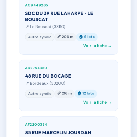
AG9449265
SDC DU 39 RUE LAHARPE - LE
BOUSCAT
📍 Le Bouscat (33110)
📏 206 m
🏠 5 lots
Autre syndic
Voir la fiche →
AD2754380
48 RUE DU BOCAGE
📍 Bordeaux (33200)
📏 216 m
🏠 12 lots
Autre syndic
Voir la fiche →
AF2200384
85 RUE MARCELIN JOURDAN