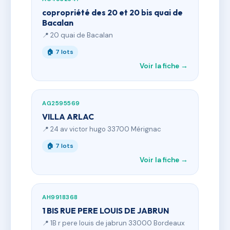
copropriété des 20 et 20 bis quai de
Bacalan
📍 20 quai de Bacalan
🏠 7 lots
Voir la fiche →
AG2595569
VILLA ARLAC
📍 24 av victor hugo 33700 Mérignac
🏠 7 lots
Voir la fiche →
AH9918368
1 BIS RUE PERE LOUIS DE JABRUN
📍 1B r pere louis de jabrun 33000 Bordeaux