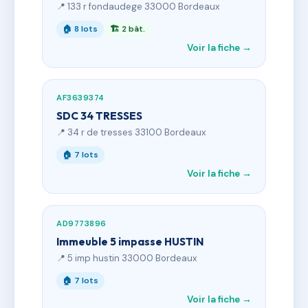
📍 133 r fondaudege 33000 Bordeaux
🏠 8 lots
🏗 2 bât.
Voir la fiche →
AF3639374
SDC 34 TRESSES
📍 34 r de tresses 33100 Bordeaux
🏠 7 lots
Voir la fiche →
AD9773896
Immeuble 5 impasse HUSTIN
📍 5 imp hustin 33000 Bordeaux
🏠 7 lots
Voir la fiche →