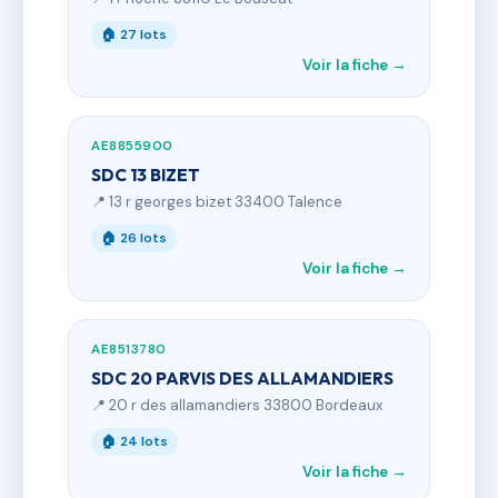
🏠 27 lots
Voir la fiche →
AE8855900
SDC 13 BIZET
📍 13 r georges bizet 33400 Talence
🏠 26 lots
Voir la fiche →
AE8513780
SDC 20 PARVIS DES ALLAMANDIERS
📍 20 r des allamandiers 33800 Bordeaux
🏠 24 lots
Voir la fiche →