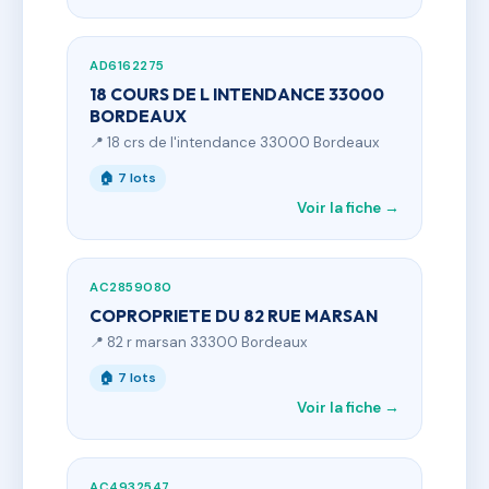
AD6162275
18 COURS DE L INTENDANCE 33000
BORDEAUX
📍 18 crs de l'intendance 33000 Bordeaux
🏠 7 lots
Voir la fiche →
AC2859080
COPROPRIETE DU 82 RUE MARSAN
📍 82 r marsan 33300 Bordeaux
🏠 7 lots
Voir la fiche →
AC4932547