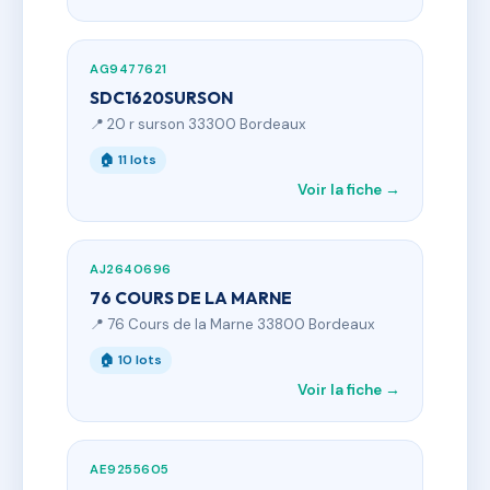
AG9477621
SDC1620SURSON
📍 20 r surson 33300 Bordeaux
🏠 11 lots
Voir la fiche →
AJ2640696
76 COURS DE LA MARNE
📍 76 Cours de la Marne 33800 Bordeaux
🏠 10 lots
Voir la fiche →
AE9255605