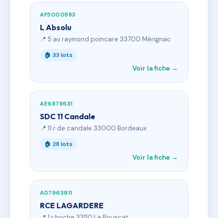
AF5000583
L Absolu
📍 5 av raymond poincare 33700 Mérignac
🏠 33 lots
Voir la fiche →
AE6878631
SDC 11 Candale
📍 11 r de candale 33000 Bordeaux
🏠 28 lots
Voir la fiche →
AD7963911
RCE LAGARDERE
📍 1 r hoche 33110 Le Bouscat