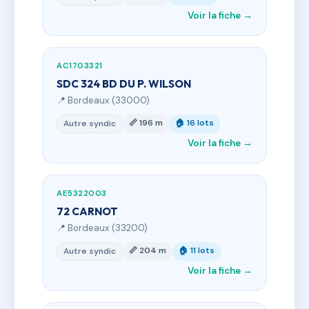
Voir la fiche →
AC1703321
SDC 324 BD DU P. WILSON
📍 Bordeaux (33000)
📏 196 m
🏠 16 lots
Autre syndic
Voir la fiche →
AE5322003
72 CARNOT
📍 Bordeaux (33200)
📏 204 m
🏠 11 lots
Autre syndic
Voir la fiche →