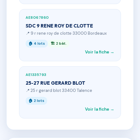
AE8067860
SDC 9 RENE ROY DE CLOTTE
📍 9 r rene roy de clotte 33000 Bordeaux
🏠 4 lots
🏗 2 bât.
Voir la fiche →
AE1335793
25-27 RUE GERARD BLOT
📍 25 r gerard blot 33400 Talence
🏠 2 lots
Voir la fiche →