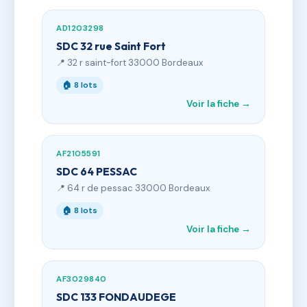
AD1203298
SDC 32 rue Saint Fort
📍 32 r saint-fort 33000 Bordeaux
🏠 8 lots
Voir la fiche →
AF2105591
SDC 64 PESSAC
📍 64 r de pessac 33000 Bordeaux
🏠 8 lots
Voir la fiche →
AF3029840
SDC 133 FONDAUDEGE