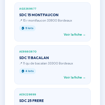
AG3269677
SDC 15 MONTFAUCON
📍 15 r montfaucon 33800 Bordeaux
🏠 5 lots
Voir la fiche →
AE8660870
SDC 11 BACALAN
📍 11 qu de bacalan 33300 Bordeaux
🏠 4 lots
Voir la fiche →
AE9229899
SDC 25 FRERE