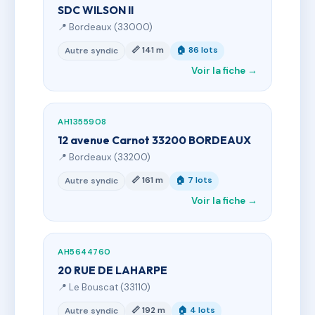
SDC WILSON II
📍 Bordeaux (33000)
📏 141 m
🏠 86 lots
Autre syndic
Voir la fiche →
AH1355908
12 avenue Carnot 33200 BORDEAUX
📍 Bordeaux (33200)
📏 161 m
🏠 7 lots
Autre syndic
Voir la fiche →
AH5644760
20 RUE DE LAHARPE
📍 Le Bouscat (33110)
📏 192 m
🏠 4 lots
Autre syndic