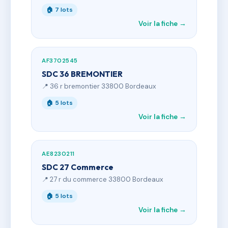
🏠 7 lots
Voir la fiche →
AF3702545
SDC 36 BREMONTIER
📍 36 r bremontier 33800 Bordeaux
🏠 5 lots
Voir la fiche →
AE8230211
SDC 27 Commerce
📍 27 r du commerce 33800 Bordeaux
🏠 5 lots
Voir la fiche →