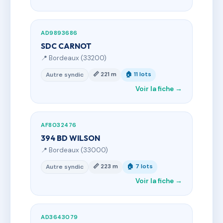
AD9893686
SDC CARNOT
📍 Bordeaux (33200)
📏 221 m
🏠 11 lots
Autre syndic
Voir la fiche →
AF8032476
394 BD WILSON
📍 Bordeaux (33000)
📏 223 m
🏠 7 lots
Autre syndic
Voir la fiche →
AD3643079