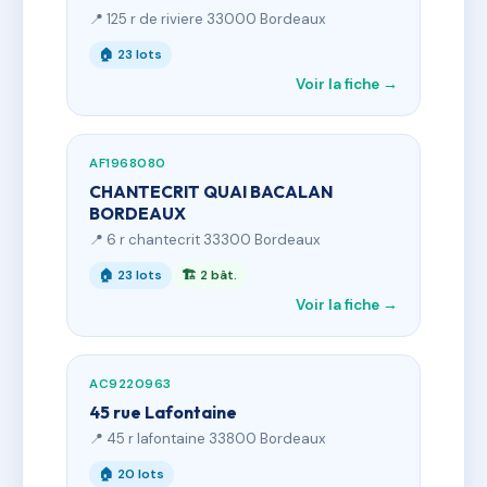
📍 125 r de riviere 33000 Bordeaux
🏠 23 lots
Voir la fiche →
AF1968080
CHANTECRIT QUAI BACALAN
BORDEAUX
📍 6 r chantecrit 33300 Bordeaux
🏠 23 lots
🏗 2 bât.
Voir la fiche →
AC9220963
45 rue Lafontaine
📍 45 r lafontaine 33800 Bordeaux
🏠 20 lots