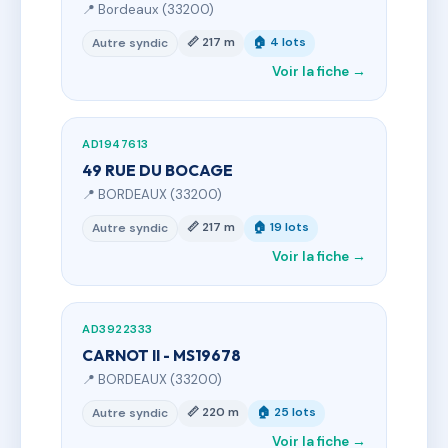
📍 Bordeaux (33200)
📏 217 m
🏠 4 lots
Autre syndic
Voir la fiche →
AD1947613
49 RUE DU BOCAGE
📍 BORDEAUX (33200)
📏 217 m
🏠 19 lots
Autre syndic
Voir la fiche →
AD3922333
CARNOT II - MS19678
📍 BORDEAUX (33200)
📏 220 m
🏠 25 lots
Autre syndic
Voir la fiche →