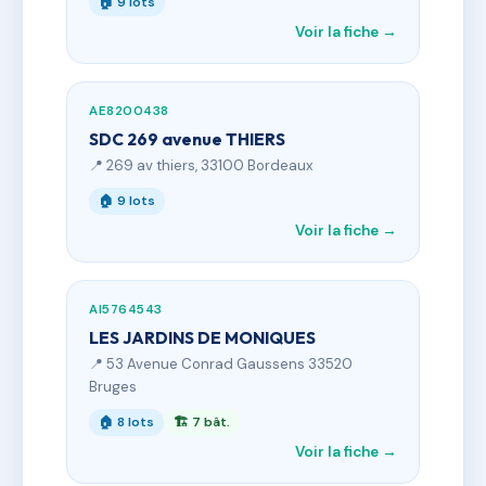
🏠 9 lots
Voir la fiche →
AE8200438
SDC 269 avenue THIERS
📍 269 av thiers, 33100 Bordeaux
🏠 9 lots
Voir la fiche →
AI5764543
LES JARDINS DE MONIQUES
📍 53 Avenue Conrad Gaussens 33520
Bruges
🏠 8 lots
🏗 7 bât.
Voir la fiche →