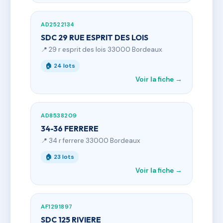
AD2522134
SDC 29 RUE ESPRIT DES LOIS
📍 29 r esprit des lois 33000 Bordeaux
🏠 24 lots
Voir la fiche →
AD8538209
34-36 FERRERE
📍 34 r ferrere 33000 Bordeaux
🏠 23 lots
Voir la fiche →
AF1291897
SDC 125 RIVIERE