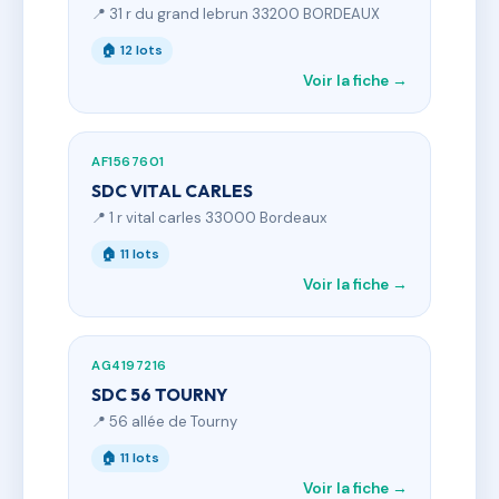
📍 31 r du grand lebrun 33200 BORDEAUX
🏠 12 lots
Voir la fiche →
AF1567601
SDC VITAL CARLES
📍 1 r vital carles 33000 Bordeaux
🏠 11 lots
Voir la fiche →
AG4197216
SDC 56 TOURNY
📍 56 allée de Tourny
🏠 11 lots
Voir la fiche →