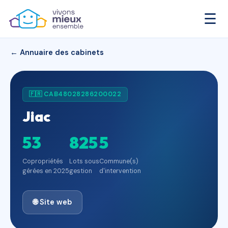
☰
← Annuaire des cabinets
🇫🇷 CAB48028286200022
Jiac
53
825
5
Copropriétés
Lots sous
Commune(s)
gérées en 2025
gestion
d'intervention
🌐 Site web