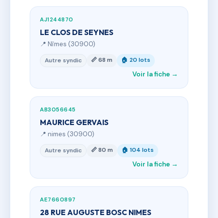
AJ1244870
LE CLOS DE SEYNES
📍 Nîmes (30900)
📏 68 m
🏠 20 lots
Autre syndic
Voir la fiche →
AB3056645
MAURICE GERVAIS
📍 nimes (30900)
📏 80 m
🏠 104 lots
Autre syndic
Voir la fiche →
AE7660897
28 RUE AUGUSTE BOSC NIMES