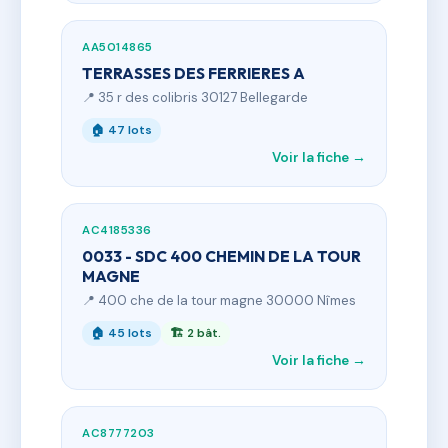
AA5014865
TERRASSES DES FERRIERES A
📍 35 r des colibris 30127 Bellegarde
🏠 47 lots
Voir la fiche →
AC4185336
0033 - SDC 400 CHEMIN DE LA TOUR
MAGNE
📍 400 che de la tour magne 30000 Nîmes
🏠 45 lots
🏗 2 bât.
Voir la fiche →
AC8777203