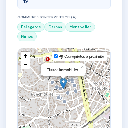
49
COMMUNES D'INTERVENTION (4)
Bellegarde
Garons
Montpellier
Nîmes
+
🏘 Copropriétés à proximité
−
×
Tissot Immobilier