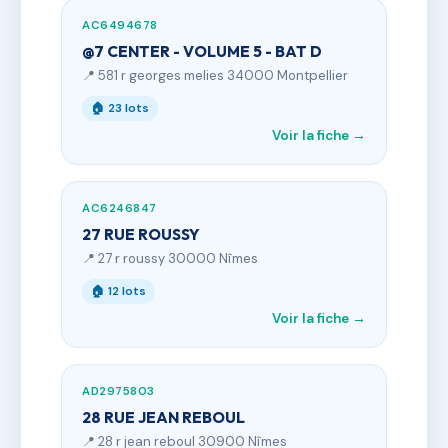
AC6494678
@7 CENTER - VOLUME 5 - BAT D
📍 581 r georges melies 34000 Montpellier
🏠 23 lots
Voir la fiche →
AC6246847
27 RUE ROUSSY
📍 27 r roussy 30000 Nîmes
🏠 12 lots
Voir la fiche →
AD2975803
28 RUE JEAN REBOUL
📍 28 r jean reboul 30900 Nîmes