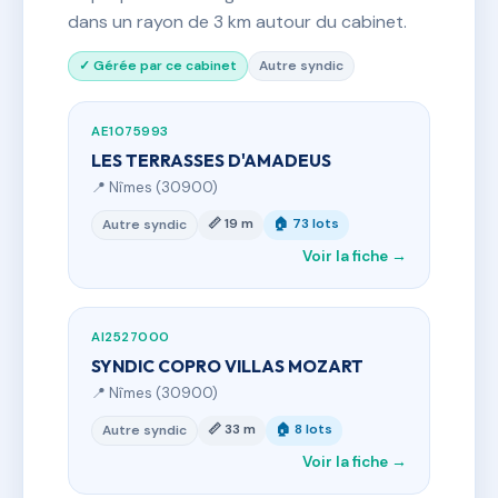
dans un rayon de 3 km autour du cabinet.
✓ Gérée par ce cabinet
Autre syndic
AE1075993
LES TERRASSES D'AMADEUS
📍 Nîmes (30900)
📏 19 m
🏠 73 lots
Autre syndic
Voir la fiche →
AI2527000
SYNDIC COPRO VILLAS MOZART
📍 Nîmes (30900)
📏 33 m
🏠 8 lots
Autre syndic
Voir la fiche →