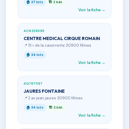
🏠 37 lots
🏗 2 bât.
Voir la fiche →
AC9238395
CENTRE MEDICAL CIRQUE ROMAIN
📍 15 r de la casernette 30900 Nîmes
🏠 34 lots
Voir la fiche →
AG7871197
JAURES FONTAINE
📍 2 av jean jaures 30900 Nîmes
🏠 34 lots
🏗 3 bât.
Voir la fiche →