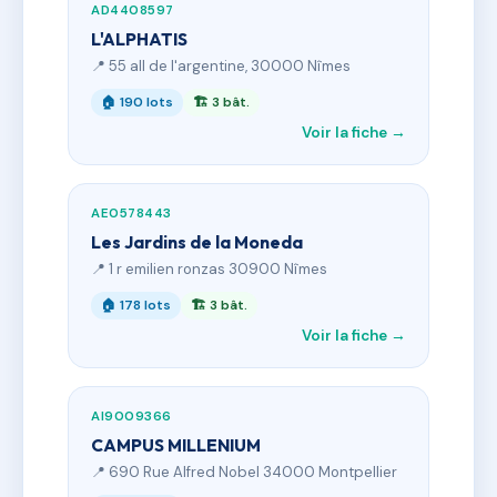
AD4408597
L'ALPHATIS
📍 55 all de l'argentine, 30000 Nîmes
🏠 190 lots
🏗 3 bât.
Voir la fiche →
AE0578443
Les Jardins de la Moneda
📍 1 r emilien ronzas 30900 Nîmes
🏠 178 lots
🏗 3 bât.
Voir la fiche →
AI9009366
CAMPUS MILLENIUM
📍 690 Rue Alfred Nobel 34000 Montpellier