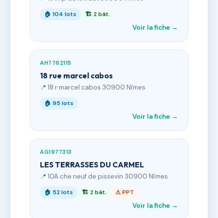
🏠 104 lots
🏗 2 bât.
Voir la fiche →
AH7762115
18 rue marcel cabos
📍 18 r marcel cabos 30900 Nîmes
🏠 95 lots
Voir la fiche →
AG1977313
LES TERRASSES DU CARMEL
📍 10A che neuf de pissevin 30900 Nîmes
🏠 52 lots
🏗 2 bât.
⚠ PPT
Voir la fiche →