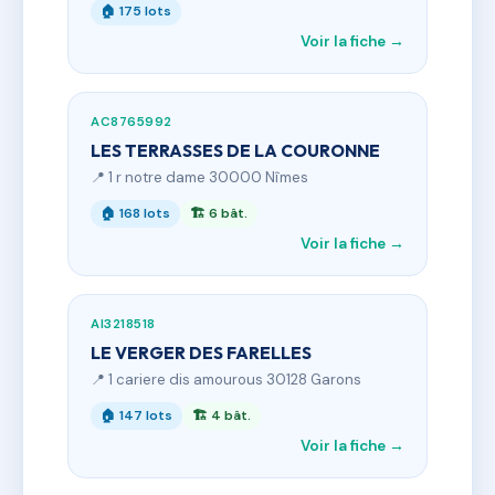
🏠 175 lots
Voir la fiche →
AC8765992
LES TERRASSES DE LA COURONNE
📍 1 r notre dame 30000 Nîmes
🏠 168 lots
🏗 6 bât.
Voir la fiche →
AI3218518
LE VERGER DES FARELLES
📍 1 cariere dis amourous 30128 Garons
🏠 147 lots
🏗 4 bât.
Voir la fiche →