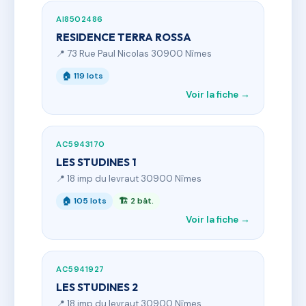
AI8502486
RESIDENCE TERRA ROSSA
📍 73 Rue Paul Nicolas 30900 Nîmes
🏠 119 lots
Voir la fiche →
AC5943170
LES STUDINES 1
📍 18 imp du levraut 30900 Nîmes
🏠 105 lots
🏗 2 bât.
Voir la fiche →
AC5941927
LES STUDINES 2
📍 18 imp du levraut 30900 Nîmes