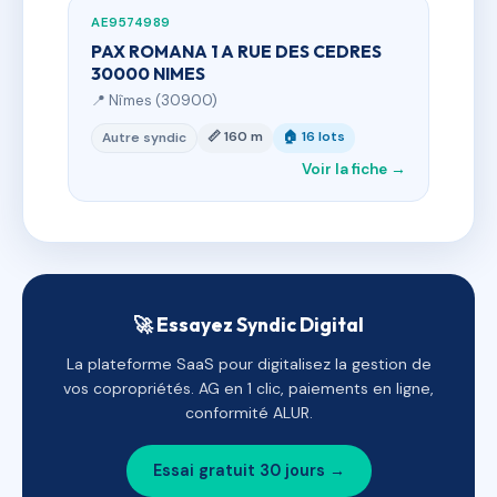
AE9574989
PAX ROMANA 1 A RUE DES CEDRES
30000 NIMES
📍 Nîmes (30900)
📏 160 m
🏠 16 lots
Autre syndic
Voir la fiche →
🚀 Essayez Syndic Digital
La plateforme SaaS pour digitalisez la gestion de
vos copropriétés. AG en 1 clic, paiements en ligne,
conformité ALUR.
Essai gratuit 30 jours →