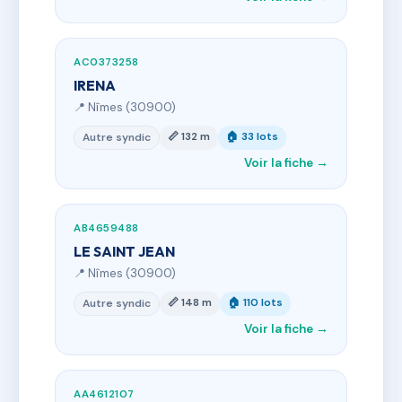
AC0373258
IRENA
📍 Nîmes (30900)
📏 132 m
🏠 33 lots
Autre syndic
Voir la fiche →
AB4659488
LE SAINT JEAN
📍 Nîmes (30900)
📏 148 m
🏠 110 lots
Autre syndic
Voir la fiche →
AA4612107