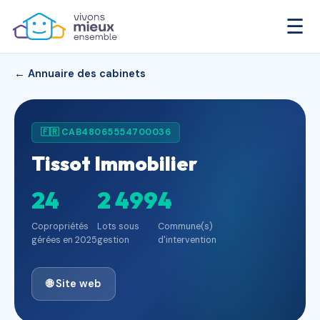
☰
← Annuaire des cabinets
🇫🇷 CAB48065554700036
Tissot Immobilier
24
2 499
4
Copropriétés
Lots sous
Commune(s)
gérées en 2025
gestion
d'intervention
🌐 Site web