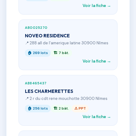
Voir la fiche →
AB0025270
NOVEO RESIDENCE
📍 288 all de l'amerique latine 30900 Nîmes
🏠 269 lots
🏗 7 bât.
Voir la fiche →
AB8465437
LES CHARMERETTES
📍 2 r du cdt rene mouchotte 30900 Nîmes
🏠 256 lots
🏗 2 bât.
⚠ PPT
Voir la fiche →