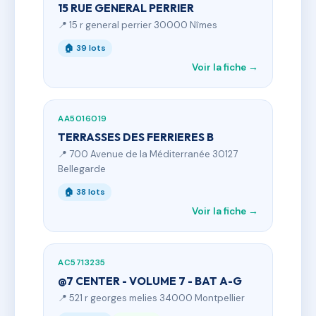
15 RUE GENERAL PERRIER
📍 15 r general perrier 30000 Nîmes
🏠 39 lots
Voir la fiche →
AA5016019
TERRASSES DES FERRIERES B
📍 700 Avenue de la Méditerranée 30127
Bellegarde
🏠 38 lots
Voir la fiche →
AC5713235
@7 CENTER - VOLUME 7 - BAT A-G
📍 521 r georges melies 34000 Montpellier