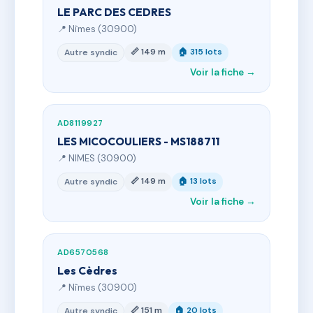
LE PARC DES CEDRES
📍 Nîmes (30900)
📏 149 m
🏠 315 lots
Autre syndic
Voir la fiche →
AD8119927
LES MICOCOULIERS - MS188711
📍 NIMES (30900)
📏 149 m
🏠 13 lots
Autre syndic
Voir la fiche →
AD6570568
Les Cèdres
📍 Nîmes (30900)
📏 151 m
🏠 20 lots
Autre syndic