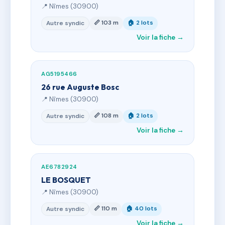
📍 Nîmes (30900)
📏 103 m
🏠 2 lots
Autre syndic
Voir la fiche →
AG5195466
26 rue Auguste Bosc
📍 Nîmes (30900)
📏 108 m
🏠 2 lots
Autre syndic
Voir la fiche →
AE6782924
LE BOSQUET
📍 Nîmes (30900)
📏 110 m
🏠 40 lots
Autre syndic
Voir la fiche →